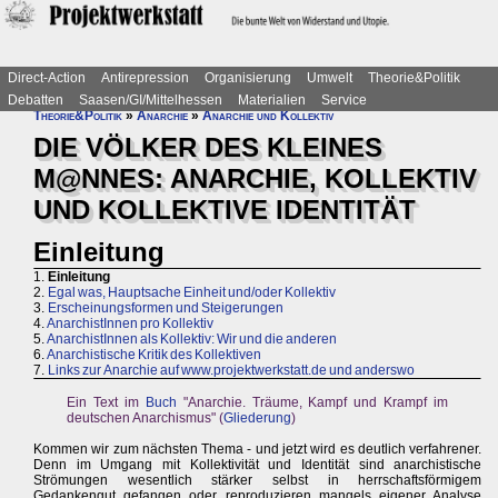
Direct-Action
Antirepression
Organisierung
Umwelt
Theorie&Politik
Debatten
Saasen/GI/Mittelhessen
Materialien
Service
Theorie&Politik
»
Anarchie
»
Anarchie und Kollektiv
DIE VÖLKER DES KLEINES
M@NNES: ANARCHIE, KOLLEKTIV
UND KOLLEKTIVE IDENTITÄT
Einleitung
1.
Einleitung
2.
Egal was, Hauptsache Einheit und/oder Kollektiv
3.
Erscheinungsformen und Steigerungen
4.
AnarchistInnen pro Kollektiv
5.
AnarchistInnen als Kollektiv: Wir und die anderen
6.
Anarchistische Kritik des Kollektiven
7.
Links zur Anarchie auf www.projektwerkstatt.de und anderswo
Ein Text im
Buch
"Anarchie. Träume, Kampf und Krampf im
deutschen Anarchismus" (
Gliederung
)
Kommen wir zum nächsten Thema - und jetzt wird es deutlich verfahrener.
Denn im Umgang mit Kollektivität und Identität sind anarchistische
Strömungen wesentlich stärker selbst in herrschaftsförmigem
Gedankengut gefangen oder reproduzieren mangels eigener Analyse