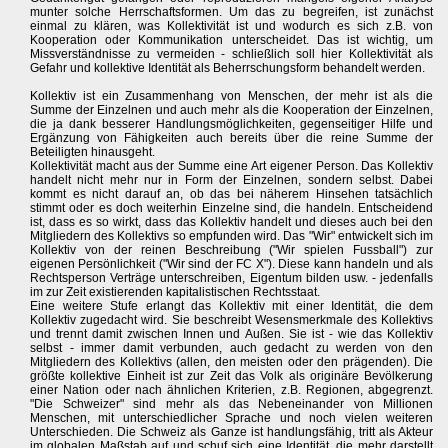
munter solche Herrschaftsformen. Um das zu begreifen, ist zunächst
einmal zu klären, was Kollektivität ist und wodurch es sich z.B. von
Kooperation oder Kommunikation unterscheidet. Das ist wichtig, um
Missverständnisse zu vermeiden - schließlich soll hier Kollektivität als
Gefahr und kollektive Identität als Beherrschungsform behandelt werden.
Kollektiv ist ein Zusammenhang von Menschen, der mehr ist als die
Summe der Einzelnen und auch mehr als die Kooperation der Einzelnen,
die ja dank besserer Handlungsmöglichkeiten, gegenseitiger Hilfe und
Ergänzung von Fähigkeiten auch bereits über die reine Summe der
Beteiligten hinausgeht.
Kollektivität macht aus der Summe eine Art eigener Person. Das Kollektiv
handelt nicht mehr nur in Form der Einzelnen, sondern selbst. Dabei
kommt es nicht darauf an, ob das bei näherem Hinsehen tatsächlich
stimmt oder es doch weiterhin Einzelne sind, die handeln. Entscheidend
ist, dass es so wirkt, dass das Kollektiv handelt und dieses auch bei den
Mitgliedern des Kollektivs so empfunden wird. Das "Wir" entwickelt sich im
Kollektiv von der reinen Beschreibung ("Wir spielen Fussball") zur
eigenen Persönlichkeit ("Wir sind der FC X"). Diese kann handeln und als
Rechtsperson Verträge unterschreiben, Eigentum bilden usw. - jedenfalls
im zur Zeit existierenden kapitalistischen Rechtsstaat.
Eine weitere Stufe erlangt das Kollektiv mit einer Identität, die dem
Kollektiv zugedacht wird. Sie beschreibt Wesensmerkmale des Kollektivs
und trennt damit zwischen Innen und Außen. Sie ist - wie das Kollektiv
selbst - immer damit verbunden, auch gedacht zu werden von den
Mitgliedern des Kollektivs (allen, den meisten oder den prägenden). Die
größte kollektive Einheit ist zur Zeit das Volk als originäre Bevölkerung
einer Nation oder nach ähnlichen Kriterien, z.B. Regionen, abgegrenzt.
"Die Schweizer" sind mehr als das Nebeneinander von Millionen
Menschen, mit unterschiedlicher Sprache und noch vielen weiteren
Unterschieden. Die Schweiz als Ganze ist handlungsfähig, tritt als Akteur
im globalen Maßstab auf und schuf sich eine Identität, die mehr darstellt