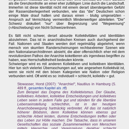
als die Grenzkontrolle an einer eher zufälligen Linie durch die Landschaft.
Immerhin ist diese Identität nicht mit einem derart übersteigerten Gefühl
der Rassenüberlegenheit verbunden, wie das "die" Deutschen schon
einige Male drauf hatten und daraus einen - blutig umgesetzten -
Anspruch auf Vernichtung vermeintlich Minderwertiger ableiteten. "Die"
Schweiz diskutiert "nur" über Begrenzung und "Wegweisung"
(=Abschiebung) von Nicht-SchweizerInnen.
Es fällt nicht schwer, derart absurde Kollektivitäten und Identitäten
abzulehnen. Das ist in anarchistischen Kreisen auch durchgehend der
Fall. Nationen und Staaten werden dort regelmäßig abgelehnt, wenn
mensch von skurrilen Randerscheinungen rechtsextremer Szenen wie
den NationalanarchistInnen absieht, die aber offensichtlich eher mit dem
revolutionären Pathos der Anarchie kokettieren als irgendwas begriffen zu
haben, was Herrschaftsfreiheit bedeuten könnte.
Schwieriger wird es mit anderen Kollektiven und kollektiven Identitäten.
Hier tun sich vielerlei Überraschungen auf, wie angesehen Kollektivät ist,
wenn sie nicht mit den bösen Kategorien wie Nation oder Religion
verbunden wird. Oft wirkt es so: individuell = schlecht, kollektiv = gut.
Stowasser, Horst (2007): "Anarchie!", Nautilus in Hamburg (S.
489 ff.,
gesamtes Kapitel als .rtf
)
Zum Beispiel das Dogma des Kollektivismus. Der Glaube,
kollektives Arbeiten, kollektive Entscheidungen und kollektives
Leben seien in jedem Falle gut und stünden für die libertäre
Lebenseinstellung schlechthin, ist in der heutigen
Anarchobewegung hartnäckig verbreitet. All das ist natürlich
höherer Blödsinn, denn Kollektive können ebenso gut
schlechte Arbeit leisten, dumme Entscheidungen treffen oder
das Leben zur Hölle machen. Die Tatsache, dass in unseren
Gesellschaften das soziale Zusammenwirken von Menschen
mittels Hierarchie und Vereinzelung denkbar schlecht