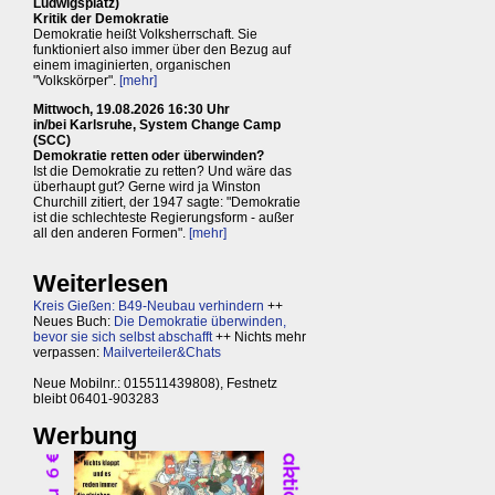
Ludwigsplatz)
Kritik der Demokratie
Demokratie heißt Volksherrschaft. Sie
funktioniert also immer über den Bezug auf
einem imaginierten, organischen
"Volkskörper".
[mehr]
Mittwoch, 19.08.2026 16:30 Uhr
in/bei Karlsruhe, System Change Camp
(SCC)
Demokratie retten oder überwinden?
Ist die Demokratie zu retten? Und wäre das
überhaupt gut? Gerne wird ja Winston
Churchill zitiert, der 1947 sagte: "Demokratie
ist die schlechteste Regierungsform - außer
all den anderen Formen".
[mehr]
Weiterlesen
Kreis Gießen: B49-Neubau verhindern
++
Neues Buch:
Die Demokratie überwinden,
bevor sie sich selbst abschafft
++ Nichts mehr
verpassen:
Mailverteiler&Chats
Neue Mobilnr.: 015511439808), Festnetz
bleibt 06401-903283
Werbung