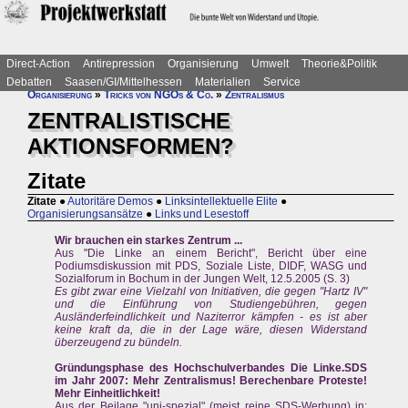
Direct-Action
Antirepression
Organisierung
Umwelt
Theorie&Politik
Debatten
Saasen/GI/Mittelhessen
Materialien
Service
Organisierung
»
Tricks von NGOs & Co.
»
Zentralismus
ZENTRALISTISCHE
AKTIONSFORMEN?
Zitate
Zitate
●
Autoritäre Demos
●
Linksintellektuelle Elite
●
Organisierungsansätze
●
Links und Lesestoff
Wir brauchen ein starkes Zentrum ...
Aus "Die Linke an einem Bericht", Bericht über eine
Podiumsdiskussion mit PDS, Soziale Liste, DIDF, WASG und
Sozialforum in Bochum in der Jungen Welt, 12.5.2005 (S. 3)
Es gibt zwar eine Vielzahl von Initiativen, die gegen "Hartz IV"
und die Einführung von Studiengebühren, gegen
Ausländerfeindlichkeit und Naziterror kämpfen - es ist aber
keine kraft da, die in der Lage wäre, diesen Widerstand
überzeugend zu bündeln.
Gründungsphase des Hochschulverbandes Die Linke.SDS
im Jahr 2007: Mehr Zentralismus! Berechenbare Proteste!
Mehr Einheitlichkeit!
Aus der Beilage "uni-spezial" (meist reine SDS-Werbung) in: