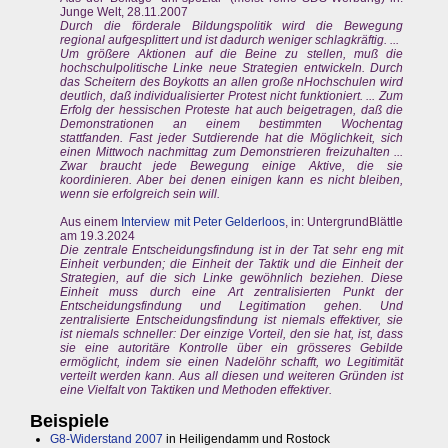
Junge Welt, 28.11.2007
Durch die förderale Bildungspolitik wird die Bewegung
regional aufgesplittert und ist dadurch weniger schlagkräftig. ...
Um größere Aktionen auf die Beine zu stellen, muß die
hochschulpolitische Linke neue Strategien entwickeln. Durch
das Scheitern des Boykotts an allen große nHochschulen wird
deutlich, daß individualisierter Protest nicht funktioniert. ... Zum
Erfolg der hessischen Proteste hat auch beigetragen, daß die
Demonstrationen an einem bestimmten Wochentag
stattfanden. Fast jeder Sutdierende hat die Möglichkeit, sich
einen Mittwoch nachmittag zum Demonstrieren freizuhalten ...
Zwar braucht jede Bewegung einige Aktive, die sie
koordinieren. Aber bei denen einigen kann es nicht bleiben,
wenn sie erfolgreich sein will.
Aus einem
Interview mit Peter Gelderloos
, in: UntergrundBlättle
am 19.3.2024
Die zentrale Entscheidungsfindung ist in der Tat sehr eng mit
Einheit verbunden; die Einheit der Taktik und die Einheit der
Strategien, auf die sich Linke gewöhnlich beziehen. Diese
Einheit muss durch eine Art zentralisierten Punkt der
Entscheidungsfindung und Legitimation gehen. Und
zentralisierte Entscheidungsfindung ist niemals effektiver, sie
ist niemals schneller: Der einzige Vorteil, den sie hat, ist, dass
sie eine autoritäre Kontrolle über ein grösseres Gebilde
ermöglicht, indem sie einen Nadelöhr schafft, wo Legitimität
verteilt werden kann. Aus all diesen und weiteren Gründen ist
eine Vielfalt von Taktiken und Methoden effektiver.
Beispiele
G8-Widerstand 2007
in Heiligendamm und Rostock