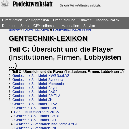
Direct-Action
Antirepression
Organisierung
Umwelt
Theorie&Politik
Debatten
Saasen/GI/Mittelhessen
Materialien
Service
Umwelt
»
Gentechnik-Kritik
»
Gentechnik-Lexikon Player
GENTECHNIK-LEXIKON
Teil C: Übersicht und die Player
(Institutionen, Firmen, Lobbyisten
...)
1.
Teil C: Übersicht und die Player (Institutionen, Firmen, Lobbyisten ...)
2.
Gentechnik-Steckbrief: KWS Saat AG
3.
Gentechnik-Steckbrief: Syngenta
4.
Gentechnik-Steckbrief: Monsanto
5.
Gentechnik-Steckbrief: Bayer
6.
Gentechnik-Steckbrief: BASF
7.
Gentechnik-Steckbrief: BMELV
8.
Gentechnik-Steckbrief: JKI
9.
Gentechnik-Steckbrief: EFSA
10.
Gentechnik-Steckbrief: BVL
11.
Gentechnik-Steckbrief: ZKBS
12.
Gentechnik-Steckbrief: BMBF
13.
Gentechnik-Steckbrief: BfR
14.
Gentechnik-Steckbrief: InnoPlanta & AGIL
15.
Gentechnik-Steckbrief: FNL