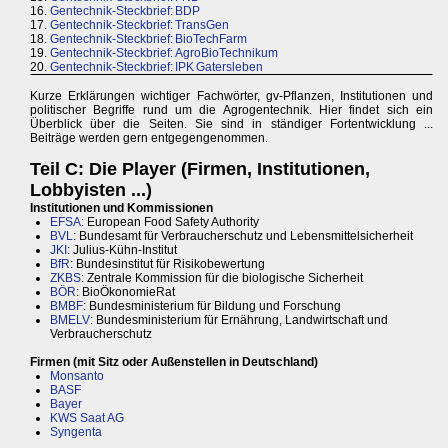
16.
Gentechnik-Steckbrief: BDP
17.
Gentechnik-Steckbrief: TransGen
18.
Gentechnik-Steckbrief: BioTechFarm
19.
Gentechnik-Steckbrief: AgroBioTechnikum
20.
Gentechnik-Steckbrief: IPK Gatersleben
Kurze Erklärungen wichtiger Fachwörter, gv-Pflanzen, Institutionen und
politischer Begriffe rund um die Agrogentechnik. Hier findet sich ein
Überblick über die Seiten. Sie sind in ständiger Fortentwicklung ...
Beiträge werden gern entgegengenommen.
Teil C: Die Player (Firmen, Institutionen,
Lobbyisten ...)
Institutionen und Kommissionen
EFSA
: European Food Safety Authority
BVL
: Bundesamt für Verbraucherschutz und Lebensmittelsicherheit
JKI
: Julius-Kühn-Institut
BfR
: Bundesinstitut für Risikobewertung
ZKBS
: Zentrale Kommission für die biologische Sicherheit
BÖR
: BioÖkonomieRat
BMBF
: Bundesministerium für Bildung und Forschung
BMELV
: Bundesministerium für Ernährung, Landwirtschaft und
Verbraucherschutz
Firmen (mit Sitz oder Außenstellen in Deutschland)
Monsanto
BASF
Bayer
KWS Saat AG
Syngenta