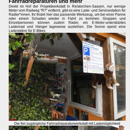
Fahrradreparaturen und mehr
Direkt im Hof der Projektwerkstatt in Reiskirchen-Saasen, nur wenige
Meter vom Radweg "R7" entfernt, gibt es eine Lade- und Servicestation für
Radler*innen. Ihr findet hier das passende Werkzeug, um bei einer Panne
oder einem Schaden wieder in Fahrt zu kommen. Gruppen und
Einzelpersonen können zudem Räder, ein E-Motor-unterstütztes
Lastenrad und Hänger tageweise ausleihen. Die Sonne speist eine
Ladestation für E-Bikes.
Die frei zugängliche Fahrradreparaturwerkstatt mit Lademöglichkeit