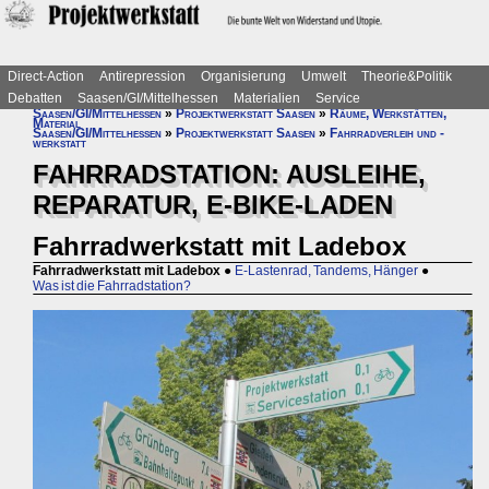
Direct-Action
Antirepression
Organisierung
Umwelt
Theorie&Politik
Debatten
Saasen/GI/Mittelhessen
Materialien
Service
Saasen/GI/Mittelhessen
»
Projektwerkstatt Saasen
»
Räume, Werkstätten,
Material
Saasen/GI/Mittelhessen
»
Projektwerkstatt Saasen
»
Fahrradverleih und -
werkstatt
FAHRRADSTATION: AUSLEIHE,
REPARATUR, E-BIKE-LADEN
Fahrradwerkstatt mit Ladebox
Fahrradwerkstatt mit Ladebox
●
E-Lastenrad, Tandems, Hänger
●
Was ist die Fahrradstation?