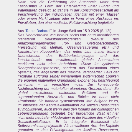
Hatte sich die Gefährdung der Autonomie unter dem
Faschismus in Form der Unterwerfung unter Führer und
Vaterfiguren gezeigt, so trat sie in der Konsumgesellschaft als
Verschmelzung der individuellen Identität mit einer "Masse"
oder einem Markt zutage oder in Form eines Rückzugs ins
Privatleben, den eine modische Politikverachtung begleitete.
Aus "
Reale Barbarei
", in: Junge Welt am 15.9.2025 (S. 12f)
Das Überschreiten von bereits sechs von neun identifizierten
planetaren Belastbarkeitsgrenzen (Verlust des
Amazonasregenwaldes, Pol- und Gletscherschmelze,
Freisetzung von Methan, Ozeanversauerung etc.) und
klimatischen Kipppunkten, das jedes Jahr immer frühere
Überschreiten des Erdüberlastungstages und das
fortschreitende und eskalierende globale Artensterben
markieren nicht eine behebbare »Krise im zyklischen
Reorganisationsprozess«, sondern das Endstadium eines
Systems, das angesichts des maximal verschärften Falls der
Profitrate aufgrund seiner immanenten systemischen Logiken
die eigenen materiellen Grundlagen exponentiell beschleunigt
vernichtet – ja vernichten muss. Die konsequente
Nichtbeachtung der materiellen planetaren Grenzen durch die
global exekutierten nationalen Politiken und die
supranationalen Netzwerke und Blöcke ist eben nicht
»irrational«. Sie handeln systemkonform. Ihre Aufgabe ist es,
im Interesse der Kapitalakkumulation die letzten Ressourcen
zu mobilisieren, auch wenn dies den Kollaps der ökologischen
Lebensgrundlagen bedeutet. Der bürgerliche Staat ist hier
nicht mehr neutraler »Moderator« in der Funktion des »ideellen
Gesamtkapitalisten«: Er ist integraler Bestandteil der
Selbstvernichtungsdynamik. Als bewaffneter Arm des Kapitals
garantiert er das Privateigentum an fossilen Ressourcen,