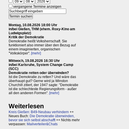
vergangene Termine anzeigen
Montag, 10.08.2026 18:00 Uhr
in/bei Gießen, THM (ehem. Roxy-Kino am
Ludwigsplatz)
Kritik der Demokratie
Demokratie heißt Volksherrschaft. Sie
funktioniert also immer über den Bezug auf
einem imaginierten, organischen
"Volkskörper".
[mehr]
Mittwoch, 19.08.2026 16:30 Uhr
in/bei Karlsruhe, System Change Camp
(SCC)
Demokratie retten oder überwinden?
Ist die Demokratie zu retten? Und wäre das
überhaupt gut? Gerne wird ja Winston
Churchill zitiert, der 1947 sagte: "Demokratie
ist die schlechteste Regierungsform - außer
all den anderen Formen".
[mehr]
Weiterlesen
Kreis Gießen: B49-Neubau verhindern
++
Neues Buch:
Die Demokratie überwinden,
bevor sie sich selbst abschafft
++ Nichts mehr
verpassen:
Mailverteiler&Chats