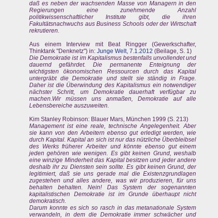
daß es neben der wachsenden Masse von Managern in den
Regierungen eine zunehmende Anzahl
politikwissenschaftlicher Institute gibt, die ihren
Fakultätsnachwuchs aus Business Schools oder der Wirtschaft
rekrutieren.
Aus einem Interview mit Beat Ringger (Gewerkschafter,
Thinktank "Denknetz") in:
Junge Welt, 7.1.2012
(Beilage, S. 1)
Die Demokratie ist im Kapitalismus bestenfalls unvollendet und
dauernd gefährdet. Die permanente Enteignung der
wichtigsten ökonomischen Ressourcen durch das Kapital
untergräbt die Demokratie und stellt sie ständig in Frage.
Daher ist die Überwindung des Kapitalismus ein notwendiger
nächster Schritt, um Demokratie dauerhaft verfügbar zu
machen.Wir müssen uns anmaßen, Demokratie auf alle
Lebensbereiche auszuweiten.
Kim Stanley Robinson: Blauer Mars, München 1999 (S. 213)
Management ist eine reale, technische Angelegenheit. Aber
sie kann von den Arbeitern ebenso gut erledigt werden, wie
durch Kapital. Kapital an sich ist nur das nützliche Überbleibsel
des Werks früherer Arbeiter und könnte ebenso gut einem
jeden gehören wie wenigen. Es gibt keinen Grund, weshalb
eine winzige Minderheit das Kapital besitzen und jeder andere
deshalb ihr zu Diensten sein sollte. Es gibt keinen Grund, der
legitimiert, daß sie uns gerade mal die Existenzgrundlagen
zugestehen und alles andere, was wir produzieren, für uns
behalten behalten. Nein! Das System der sogenannten
kapitalistischen Demokratie ist im Grunde überhaupt nicht
demokratisch.
Darum konnte es sich so rasch in das metanationale System
verwandeln, in dem die Demokratie immer schwächer und