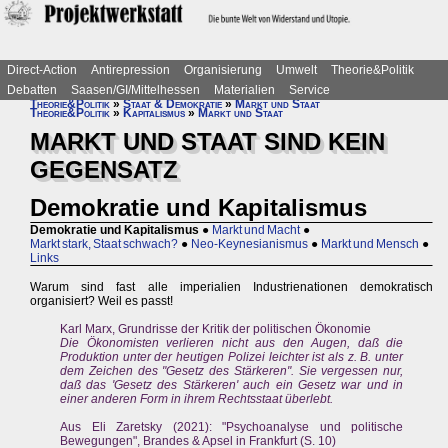
Direct-Action
Antirepression
Organisierung
Umwelt
Theorie&Politik
Debatten
Saasen/GI/Mittelhessen
Materialien
Service
Theorie&Politik
»
Staat & Demokratie
»
Markt und Staat
Theorie&Politik
»
Kapitalismus
»
Markt und Staat
MARKT UND STAAT SIND KEIN
GEGENSATZ
Demokratie und Kapitalismus
Demokratie und Kapitalismus
●
Markt und Macht
●
Markt stark, Staat schwach?
●
Neo-Keynesianismus
●
Markt und Mensch
●
Links
Warum sind fast alle imperialien Industrienationen demokratisch
organisiert? Weil es passt!
Karl Marx, Grundrisse der Kritik der politischen Ökonomie
Die Ökonomisten verlieren nicht aus den Augen, daß die
Produktion unter der heutigen Polizei leichter ist als z. B. unter
dem Zeichen des "Gesetz des Stärkeren". Sie vergessen nur,
daß das 'Gesetz des Stärkeren' auch ein Gesetz war und in
einer anderen Form in ihrem Rechtsstaat überlebt.
Aus Eli Zaretsky (2021): "Psychoanalyse und politische
Bewegungen", Brandes & Apsel in Frankfurt (S. 10)