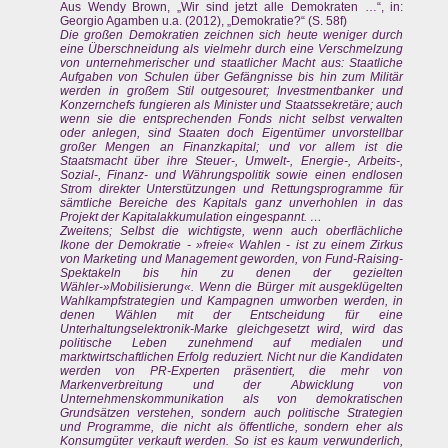
Aus Wendy Brown, „Wir sind jetzt alle Demokraten …“, in:
Georgio Agamben u.a. (2012), „Demokratie?“ (S. 58f)
Die großen Demokratien zeichnen sich heute weniger durch
eine Überschneidung als vielmehr durch eine Verschmelzung
von unternehmerischer und staatlicher Macht aus: Staatliche
Aufgaben von Schulen über Gefängnisse bis hin zum Militär
werden in großem Stil outgesouret; Investmentbanker und
Konzernchefs fungieren als Minister und Staatssekretäre; auch
wenn sie die entsprechenden Fonds nicht selbst verwalten
oder anlegen, sind Staaten doch Eigentümer unvorstellbar
großer Mengen an Finanzkapital; und vor allem ist die
Staatsmacht über ihre Steuer-, Umwelt-, Energie-, Arbeits-,
Sozial-, Finanz- und Währungspolitik sowie einen endlosen
Strom direkter Unterstützungen und Rettungsprogramme für
sämtliche Bereiche des Kapitals ganz unverhohlen in das
Projekt der Kapitalakkumulation eingespannt. …
Zweitens; Selbst die wichtigste, wenn auch oberflächliche
Ikone der Demokratie - »freie« Wahlen - ist zu einem Zirkus
von Marketing und Management geworden, von Fund-Raising-
Spektakeln bis hin zu denen der gezielten
Wähler-»Mobilisierung«. Wenn die Bürger mit ausgeklügelten
Wahlkampfstrategien und Kampagnen umworben werden, in
denen Wählen mit der Entscheidung für eine
Unterhaltungselektronik-Marke gleichgesetzt wird, wird das
politische Leben zunehmend auf medialen und
marktwirtschaftlichen Erfolg reduziert. Nicht nur die Kandidaten
werden von PR-Experten präsentiert, die mehr von
Markenverbreitung und der Abwicklung von
Unternehmenskommunikation als von demokratischen
Grundsätzen verstehen, sondern auch politische Strategien
und Programme, die nicht als öffentliche, sondern eher als
Konsumgüter verkauft werden. So ist es kaum verwunderlich,