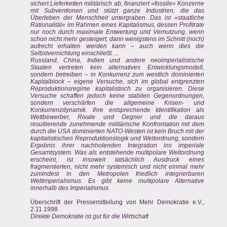
sichert Lieferketten militärisch ab, finanziert »fossile« Konzerne
mit Subventionen und stützt ganze Industrien, die das
Überleben der Menschheit untergraben. Das ist »staatliche
Rationalität« im Rahmen eines Kapitalismus, dessen Profitrate
nur noch durch maximale Entwertung und Vernutzung, wenn
schon nicht mehr gesteigert, dann wenigstens im Schnitt (noch)
aufrecht erhalten werden kann – auch wenn dies die
Selbstvernichtung einschließt. ...
Russland, China, Indien und andere neoimperialistische
Staaten vertreten kein alternatives Entwicklungsmodell,
sondern betreiben – in Konkurrenz zum westlich dominierten
Kapitalblock – eigene Versuche, sich im global entgrenzten
Reproduktionsregime kapitalistisch zu organisieren. Diese
Versuche schaffen jedoch keine stabilen Gegenordnungen,
sondern verschärfen die allgemeine Krisen- und
Konkurrenzdynamik. Ihre entsprechende Identifikation als
Wettbewerber, Rivale und Gegner und die daraus
resultierende zunehmende militärische Konfrontation mit dem
durch die USA dominierten NATO-Westen ist kein Bruch mit der
kapitalistischen Reproduktionslogik und Weltordnung, sondern
Ergebnis ihrer nachholenden Integration ins imperiale
Gesamtsystem. Was als entstehende multipolare Weltordnung
erscheint, ist insoweit tatsächlich Ausdruck eines
fragmentierten, nicht mehr systemisch und nicht einmal mehr
zumindest in den Metropolen friedlich integrierbaren
Weltimperialismus. Es gibt keine multipolare Alternative
innerhalb des Imperialismus.
Überschrift der Pressemitteilung von Mehr Demokratie e.V.,
2.11.1998
Direkte Demokratie ist gut für die Wirtschaft