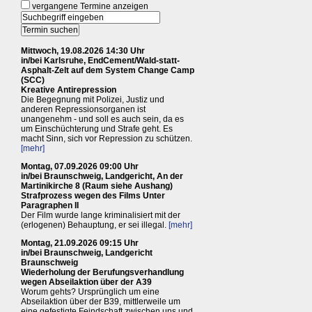
vergangene Termine anzeigen
Mittwoch, 19.08.2026 14:30 Uhr
in/bei Karlsruhe, EndCement/Wald-statt-
Asphalt-Zelt auf dem System Change Camp
(SCC)
Kreative Antirepression
Die Begegnung mit Polizei, Justiz und
anderen Repressionsorganen ist
unangenehm - und soll es auch sein, da es
um Einschüchterung und Strafe geht. Es
macht Sinn, sich vor Repression zu schützen.
[mehr]
Montag, 07.09.2026 09:00 Uhr
in/bei Braunschweig, Landgericht, An der
Martinikirche 8 (Raum siehe Aushang)
Strafprozess wegen des Films Unter
Paragraphen II
Der Film wurde lange kriminalisiert mit der
(erlogenen) Behauptung, er sei illegal.
[mehr]
Montag, 21.09.2026 09:15 Uhr
in/bei Braunschweig, Landgericht
Braunschweig
Wiederholung der Berufungsverhandlung
wegen Abseilaktion über der A39
Worum gehts? Ursprünglich um eine
Abseilaktion über der B39, mittlerweile um
eine gefestigte Feindschaft zwischen uns und