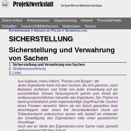
Direct-Action
Antirepression
Organisierung
Umwelt
Theorie&Politik
Debatten
Saasen/GI/Mittelhessen
Materialien
Service
Antirepression
»
Umgang mit Polizei
»
Sicherstellung
SICHERSTELLUNG
Sicherstellung und Verwahrung
von Sachen
1.
Sicherstellung und Verwahrung von Sachen
2.
Strafprozessordnung
3.
Links
Aus Gallwas, Hans-Ullrich, "Polizei und Bürger", dtv
Jeder Eigentümer kann mit den Sachen, die ihm gehören, nach
Belieben verfahren und Dritte von jeder Einwirkung auf sie
ausschließen. Dieses Nutzungsrecht gehört zum Inhalt der
verfassungsrechtlichen Garantie des Eigentums. Der Polizei ist
damit grundsätzlich jeder eigenmächtige Zugriff auf die Sachen
eines Privaten verwehrt. Wenn sie ein falsch geparktes Auto
abschleppen oder einen frei herumlaufenden Hund auf
Tollwutverdacht untersuchen lassen will, bedarf sie entweder
der Einwilligung des Eigentümers oder einer gesetzlichen
Grundlage.
Auch wer an Stelle des Eigentümers eine Sache nutzt, genießt
verfassungsrechtlichen Schutz.