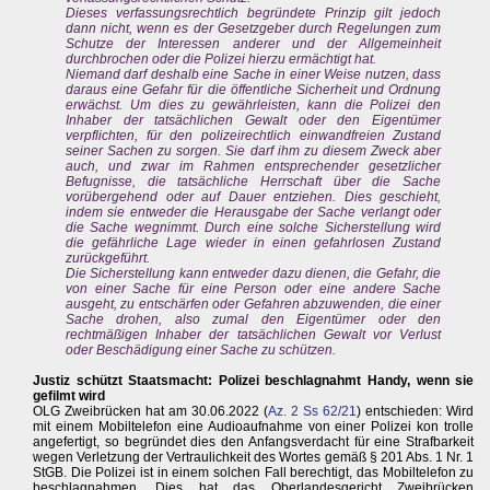
Dieses verfassungsrechtlich begründete Prinzip gilt jedoch
dann nicht, wenn es der Gesetzgeber durch Regelungen zum
Schutze der Interessen anderer und der Allgemeinheit
durchbrochen oder die Polizei hierzu ermächtigt hat.
Niemand darf deshalb eine Sache in einer Weise nutzen, dass
daraus eine Gefahr für die öffentliche Sicherheit und Ordnung
erwächst. Um dies zu gewährleisten, kann die Polizei den
Inhaber der tatsächlichen Gewalt oder den Eigentümer
verpflichten, für den polizeirechtlich einwandfreien Zustand
seiner Sachen zu sorgen. Sie darf ihm zu diesem Zweck aber
auch, und zwar im Rahmen entsprechender gesetzlicher
Befugnisse, die tatsächliche Herrschaft über die Sache
vorübergehend oder auf Dauer entziehen. Dies geschieht,
indem sie entweder die Herausgabe der Sache verlangt oder
die Sache wegnimmt. Durch eine solche Sicherstellung wird
die gefährliche Lage wieder in einen gefahrlosen Zustand
zurückgeführt.
Die Sicherstellung kann entweder dazu dienen, die Gefahr, die
von einer Sache für eine Person oder eine andere Sache
ausgeht, zu entschärfen oder Gefahren abzuwenden, die einer
Sache drohen, also zumal den Eigentümer oder den
rechtmäßigen Inhaber der tatsächlichen Gewalt vor Verlust
oder Beschädigung einer Sache zu schützen.
Justiz schützt Staatsmacht: Polizei beschlagnahmt Handy, wenn sie
gefilmt wird
OLG Zweibrücken hat am 30.06.2022 (
Az. 2 Ss 62/21
) entschieden: Wird
mit einem Mobiltelefon eine Audioaufnahme von einer Polizei kon trolle
angefertigt, so begründet dies den Anfangsverdacht für eine Strafbarkeit
wegen Verletzung der Vertraulichkeit des Wortes gemäß § 201 Abs. 1 Nr. 1
StGB. Die Polizei ist in einem solchen Fall berechtigt, das Mobiltelefon zu
beschlagnahmen. Dies hat das Oberlandesgericht Zweibrücken