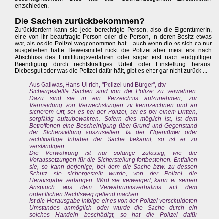
entschieden.
Die Sachen zurückbekommen?
Zurückfordern kann sie jede berechtigte Person, also die EigentümerIn,
eine von ihr beauftragte Person oder die Person, in deren Besitz etwas
war, als es die Polizei weggenommen hat – auch wenn die es sich da nur
ausgeliehen hatte. Beweismittel rückt die Polizei aber meist erst nach
Abschluss des Ermittlungsverfahren oder sogar erst nach endgültiger
Beendigung durch rechtskräftiges Urteil oder Einstellung heraus.
Diebesgut oder was die Polizei dafür hält, gibt es eher gar nicht zurück ...
Aus Gallwas, Hans-Ullrich, "Polizei und Bürger", dtv
Sichergestellte Sachen sind von der Polizei zu verwahren.
Dazu sind sie in ein Verzeichnis aufzunehmen, zur
Vermeidung von Verwechslungen zu kennzeichnen und an
sicherem Ort, sei es bei der Polizei, sei es bei einem Dritten,
sorgfältig aufzubewahren. Sofern dies möglich ist, ist dem
Betroffenen eine Bescheinigung über Grund und Gegenstand
der Sicherstellung auszustellen. Ist der Eigentümer oder
rechtmäßige Inhaber der Sache bekannt, so ist er zu
verständigen.
Die Verwahrung ist nur solange zulässig, wie die
Voraussetzungen für die Sicherstellung fortbestehen. Entfallen
sie, so kann derjenige, bei dem die Sache bzw. zu dessen
Schutz sie sichergestellt wurde, von der Polizei die
Herausgabe verlangen. Wird sie verweigert, kann er seinen
Anspruch aus dem Verwahrungsverhältnis auf dem
ordentlichen Rechtsweg geltend machen.
Ist die Herausgabe infolge eines von der Polizei verschuldeten
Umstandes unmöglich oder wurde die Sache durch ein
solches Handeln beschädigt, so hat die Polizei dafür