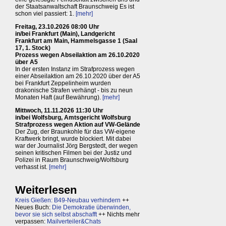
der Staatsanwaltschaft Braunschweig Es ist
schon viel passiert: 1.
[mehr]
Freitag, 23.10.2026 08:00 Uhr
in/bei Frankfurt (Main), Landgericht
Frankfurt am Main, Hammelsgasse 1 (Saal
17, 1. Stock)
Prozess wegen Abseilaktion am 26.10.2020
über A5
In der ersten Instanz im Strafprozess wegen
einer Abseilaktion am 26.10.2020 über der A5
bei Frankfurt Zeppelinheim wurden
drakonische Strafen verhängt - bis zu neun
Monaten Haft (auf Bewährung).
[mehr]
Mittwoch, 11.11.2026 11:30 Uhr
in/bei Wolfsburg, Amtsgericht Wolfsburg
Strafprozess wegen Aktion auf VW-Gelände
Der Zug, der Braunkohle für das VW-eigene
Kraftwerk bringt, wurde blockiert. Mit dabei
war der Journalist Jörg Bergstedt, der wegen
seinen kritischen Filmen bei der Justiz und
Polizei in Raum Braunschweig/Wolfsburg
verhasst ist.
[mehr]
Weiterlesen
Kreis Gießen: B49-Neubau verhindern
++
Neues Buch:
Die Demokratie überwinden,
bevor sie sich selbst abschafft
++ Nichts mehr
verpassen:
Mailverteiler&Chats