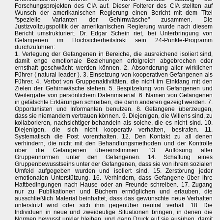
Forschungsprojekten des CIA auf. Dieser Folterer des CIA stellten auf
Wunsch der amerikanischen Regierung einen Bericht mit dem Titel
"spezielle Varianten der Gehirnwäsche" zusammen. Die
Justizvollzugspolitik der amerikanischen Regierung wurde nach diesem
Bericht umstrukturiert. Dr. Edgar Schein riet, bei Unterbringung von
Gefangenen im Hochsicherheitstrakt sein 24-Punkte-Programm
durchzuführen:
1. Verlegung der Gefangenen in Bereiche, die ausreichend isoliert sind,
damit enge emotionale Beziehungen erfolgreich abgebrochen oder
ernsthaft geschwächt werden können. 2. Absonderung aller wirklichen
Führer ( natural leader ). 3. Einsetzung von kooperativen Gefangenen als
Führer. 4. Verbot von Gruppenaktivitäten, die nicht im Einklang mit den
Zielen der Gehirnwäsche stehen. 5. Bespitzelung von Gefangenen und
Weitergabe von persönlichem Datenmaterial. 6. Namen von Gefangenen
in gefälschte Erklärungen schreiben, die dann anderen gezeigt werden. 7.
Opportunisten und Informanten benutzen. 8. Gefangene überzeugen,
dass sie niemandem vertrauen können. 9. Diejenigen, die Willens sind, zu
kollaborieren, nachsichtiger behandeln als solche, die es nicht sind. 10.
Diejenigen, die sich nicht kooperativ verhalten, bestrafen. 11.
Systematisch die Post vorenthalten. 12. Den Kontakt zu all denen
verhindern, die nicht mit den Behandlungsmethoden und der Kontrolle
über die Gefangenen übereinstimmen. 13. Auflösung aller
Gruppennormen unter den Gefangenen. 14. Schaffung eines
Gruppenbewusstseins unter der Gefangenen, dass sie von ihrem sozialen
Umfeld aufgegeben wurden und isoliert sind. 15. Zerstörung jeder
emotionalen Unterstützung. 16. Verhindern, dass Gefangene über ihre
Haftbedingungen nach Hause oder an Freunde schreiben. 17. Zugang
nur zu Publikationen und Büchern ermöglichen und erlauben, die
ausschließlich Material beinhaltet, dass das gewünschte neue Verhalten
unterstützt wird oder sich ihm gegenüber neutral verhält. 18. Die
Individuen in neue und zweideutige Situationen bringen, in denen die
Normen bewusst unklar bleiben, und dann Druck auf sie ausüben, damit