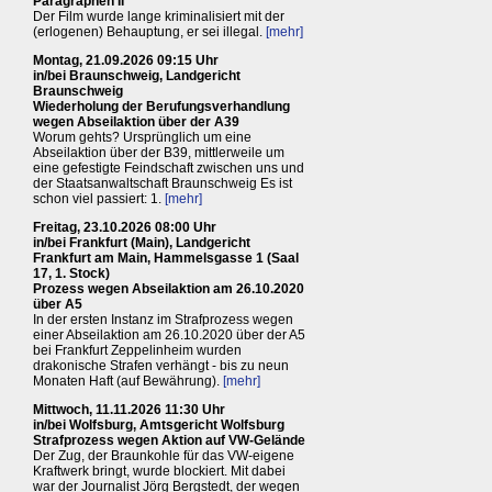
Paragraphen II
Der Film wurde lange kriminalisiert mit der
(erlogenen) Behauptung, er sei illegal.
[mehr]
Montag, 21.09.2026 09:15 Uhr
in/bei Braunschweig, Landgericht
Braunschweig
Wiederholung der Berufungsverhandlung
wegen Abseilaktion über der A39
Worum gehts? Ursprünglich um eine
Abseilaktion über der B39, mittlerweile um
eine gefestigte Feindschaft zwischen uns und
der Staatsanwaltschaft Braunschweig Es ist
schon viel passiert: 1.
[mehr]
Freitag, 23.10.2026 08:00 Uhr
in/bei Frankfurt (Main), Landgericht
Frankfurt am Main, Hammelsgasse 1 (Saal
17, 1. Stock)
Prozess wegen Abseilaktion am 26.10.2020
über A5
In der ersten Instanz im Strafprozess wegen
einer Abseilaktion am 26.10.2020 über der A5
bei Frankfurt Zeppelinheim wurden
drakonische Strafen verhängt - bis zu neun
Monaten Haft (auf Bewährung).
[mehr]
Mittwoch, 11.11.2026 11:30 Uhr
in/bei Wolfsburg, Amtsgericht Wolfsburg
Strafprozess wegen Aktion auf VW-Gelände
Der Zug, der Braunkohle für das VW-eigene
Kraftwerk bringt, wurde blockiert. Mit dabei
war der Journalist Jörg Bergstedt, der wegen