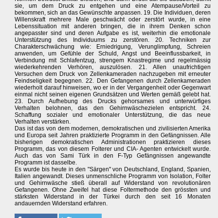
sie, um dem Druck zu entgehen und eine Atempause/Vorteil zu
bekommen, sich an das Gewünschte anpassen. 19. Die Individuen, deren
Willenskraft mehrere Male geschwächt oder zerstört wurde, in eine
Lebenssituation mit anderen bringen, die in ihrem Denken schon
angepasster sind und deren Aufgabe es ist, weiterhin die emotionale
Unterstützung des Individuums zu zerstören. 20. Techniken zur
Charakterschwächung wie: Erniedrigung, Verunglimpfung, Schreien
anwenden, um Gefühle der Schuld, Angst und Beeinflussbarkeit, in
Verbindung mit Schlafentzug, strengem Knastregime und regelmässig
wiederkehrenden Verhören, auszulösen. 21. Allen unaufrichtigen
Versuchen dem Druck von Zellenkameraden nachzugeben mit erneuter
Feindseligkeit begegnen. 22. Den Gefangenen durch Zellenkameraden
wiederholt darauf hinweisen, wo er in der Vergangenheit oder Gegenwart
einmal nicht seinen eigenen Grundsätzen und Werten gemäß gelebt hat.
23. Durch Aufhebung des Drucks gehorsames und unterwürfiges
Verhalten belohnen, das den Gehirnwäschezielen entspricht. 24.
Schaffung sozialer und emotionaler Unterstützung, die das neue
Verhalten verstärken.
Das ist das von dem modernen, demokratischen und zivilisierten Amerika
und Europa seit Jahren praktizierte Programm in den Gefängnissen. Alle
bisherigen demokratischen Administrationen praktizieren dieses
Programm, das von diesem Folterer und CIA- Agenten entwickelt wurde.
Auch das von Sami Türk in den F-Typ Gefängnissen angewandte
Programm ist dasselbe.
Es wurde bis heute in den "Särgen" von Deutschland, England, Spanien,
Italien angewandt. Dieses unmenschliche Programm von Isolation, Folter
und Gehirnwäsche stieß überall auf Widerstand von revolutionären
Gefangenen. Ohne Zweifel hat diese Foltermethode den grössten und
stärksten Widerstand in der Türkei durch den seit 16 Monaten
andauernden Widerstand erfahren.