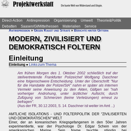
Direct-Action
Antirepression
Organisierung
Umwelt
Theorie&Politik
Debatten
Saasen/GI/Mittelhessen
Materialien
Service
Antirepression
»
Gegen Knast und Strafe
»
Berichte hinter Gittern
MODERN, ZIVILISIERT UND
DEMOKRATISCH FOLTERN
Einleitung
Einleitung
●
Links zum Thema
Am frühen Morgen des 1. Oktober 2002 schließlich traf der
stellvertretende Frankfurter Polizeichef Wolfgang Daschner
eine folgenschwere Entscheidung. Unter der Überschrift: "Nur
für die Handakte der Polizei/StA" nahm er später als internen
Vermekr seine Anweisung zu den Akten, Gäfgen sei "nah
vorheriger Androhung, unter ärztlicher Aufsicht, durch
Zufügung von Schmerzen (keine Verletzungen) erneut zu
befragen".
(Aus der FR, 30.12.2003, S. 14. Daschner ist weiter im Amt ...)
AMTLICHE ISOLATIONS - UND FOLTERPOLITIK DER "ZIVILISIERTEN
UND DEMOKRATISCHEN" WELT
Einer, der an koreanischen Kriegsgefangenen in den 50er Jahren
experimentierte, war der Psychologe Dr. Edgar Schein von der
amerikanischen Marine. Sein Name tauchte ständig bei