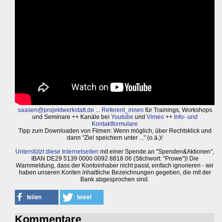
saasen@projektwerkstatt.de
...
Referent_innen
für Trainings, Workshops
und Seminare ++ Kanäle bei
Youtube
und
Vimeo
++
Info- und
Kontaktformulare
Tipp zum Downloaden von Filmen: Wenn möglich, über Rechtsklick und
dann "Ziel speichern unter ..." (o.ä.)!
Unterstützt diese Internetseiten
mit einer Spende an "Spenden&Aktionen",
IBAN DE29 5139 0000 0092 8818 06 (Stichwort: "Prowe")! Die
Warnmeldung, dass der Kontoinhaber nicht passt, einfach ignorieren - wir
haben unseren Konten inhaltliche Bezeichnungen gegeben, die mit der
Bank abgesprochen sind.
Kommentare