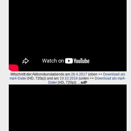
Mitschnitt der Aktionskunstabends am
26.4.2017
(oben ++
Download als
mp4-Datei
(HD, 720p)) und am
19.10.2016
(unten ++
Download als mp4-
Datei
(HD, 720p)) ...
adP