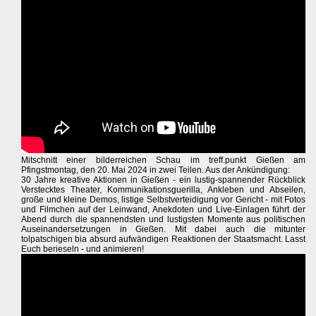
Mitschnitt einer bilderreichen Schau im treff.punkt Gießen am
Pfingstmontag, den 20. Mai 2024 in zwei Teilen. Aus der Ankündigung:
30 Jahre kreative Aktionen in Gießen - ein lustig-spannender Rückblick
Verstecktes Theater, Kommunikationsguerilla, Ankleben und Abseilen,
große und kleine Demos, listige Selbstverteidigung vor Gericht - mit Fotos
und Filmchen auf der Leinwand, Anekdoten und Live-Einlagen führt der
Abend durch die spannendsten und lustigsten Momente aus politischen
Auseinandersetzungen in Gießen. Mit dabei auch die mitunter
tolpatschigen bia absurd aufwändigen Reaktionen der Staatsmacht. Lasst
Euch berieseln - und animieren!