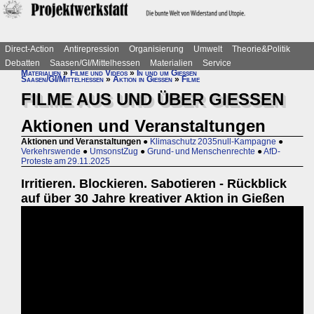
Direct-Action
Antirepression
Organisierung
Umwelt
Theorie&Politik
Debatten
Saasen/GI/Mittelhessen
Materialien
Service
Materialien
»
Filme und Videos
»
In und um Gießen
Saasen/GI/Mittelhessen
»
Aktion in Gießen
»
Filme
FILME AUS UND ÜBER GIESSEN
Aktionen und Veranstaltungen
Aktionen und Veranstaltungen
●
Klimaschutz 2035null-Kampagne
●
Verkehrswende
●
UmsonstZug
●
Grund- und Menschenrechte
●
AfD-
Proteste am 29.11.2025
Irritieren. Blockieren. Sabotieren - Rückblick
auf über 30 Jahre kreativer Aktion in Gießen