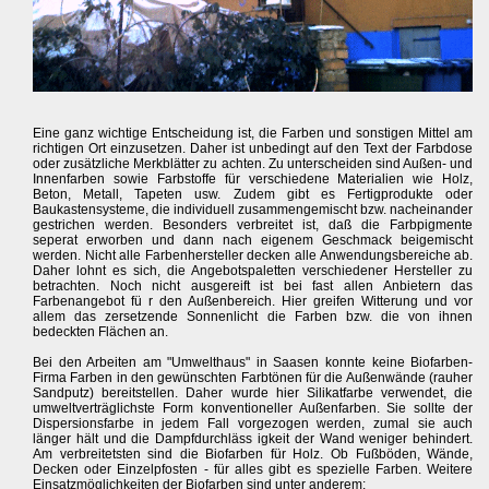
Eine ganz wichtige Entscheidung ist, die Farben und sonstigen Mittel am
richtigen Ort einzusetzen. Daher ist unbedingt auf den Text der Farbdose
oder zusätzliche Merkblätter zu achten. Zu unterscheiden sind Außen- und
Innenfarben sowie Farbstoffe für verschiedene Materialien wie Holz,
Beton, Metall, Tapeten usw. Zudem gibt es Fertigprodukte oder
Baukastensysteme, die individuell zusammengemischt bzw. nacheinander
gestrichen werden. Besonders verbreitet ist, daß die Farbpigmente
seperat erworben und dann nach eigenem Geschmack beigemischt
werden. Nicht alle Farbenhersteller decken alle Anwendungsbereiche ab.
Daher lohnt es sich, die Angebotspaletten verschiedener Hersteller zu
betrachten. Noch nicht ausgereift ist bei fast allen Anbietern das
Farbenangebot fü r den Außenbereich. Hier greifen Witterung und vor
allem das zersetzende Sonnenlicht die Farben bzw. die von ihnen
bedeckten Flächen an.
Bei den Arbeiten am "Umwelthaus" in Saasen konnte keine Biofarben-
Firma Farben in den gewünschten Farbtönen für die Außenwände (rauher
Sandputz) bereitstellen. Daher wurde hier Silikatfarbe verwendet, die
umweltverträglichste Form konventioneller Außenfarben. Sie sollte der
Dispersionsfarbe in jedem Fall vorgezogen werden, zumal sie auch
länger hält und die Dampfdurchläss igkeit der Wand weniger behindert.
Am verbreitetsten sind die Biofarben für Holz. Ob Fußböden, Wände,
Decken oder Einzelpfosten - für alles gibt es spezielle Farben. Weitere
Einsatzmöglichkeiten der Biofarben sind unter anderem: