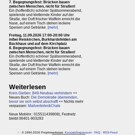
7. Begegnungsfest: Brücken bauen
zwischen Menschen, nicht für Straßen!
Ein (hoffentlich) schöner Spätsommerabend,
spielende und kletternde Kinder auf der
Straße, der Duft frischer Waffeln erreicht die
Nase, auf einem Tisch stehen leckere
Speisen und Getränke.
[mehr]
Freitag, 11.09.2026 17:00-20:00 Uhr
in/bei Reiskirchen, Burkhardsfelden am
Backhaus und auf dem Kirchplatz
8. Begegnungsfest: Brücken bauen
zwischen Menschen, nicht für Straßen!
Ein (hoffentlich) schöner Spätsommerabend,
spielende und kletternde Kinder auf der
Straße, der Duft frischer Waffeln erreicht die
Nase, auf einem Tisch stehen leckere
Speisen und Getränke.
[mehr]
Weiterlesen
Kreis Gießen: B49-Neubau verhindern
++
Neues Buch:
Die Demokratie überwinden,
bevor sie sich selbst abschafft
++ Nichts mehr
verpassen:
Mailverteiler&Chats
Neue Mobilnr.: 015511439808), Festnetz
bleibt 06401-903283
↑
· © 1994-2026 Projektwerkstatt·
Kontakt
/
Impressum
·
FAQ
·
RSS-Feed