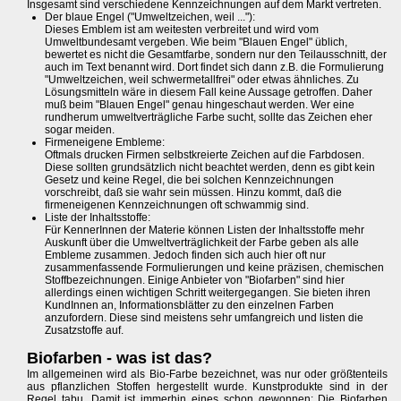
Insgesamt sind verschiedene Kennzeichnungen auf dem Markt vertreten.
Der blaue Engel ("Umweltzeichen, weil ..."):
Dieses Emblem ist am weitesten verbreitet und wird vom
Umweltbundesamt vergeben. Wie beim "Blauen Engel" üblich,
bewertet es nicht die Gesamtfarbe, sondern nur den Teilausschnitt, der
auch im Text benannt wird. Dort findet sich dann z.B. die Formulierung
"Umweltzeichen, weil schwermetallfrei" oder etwas ähnliches. Zu
Lösungsmitteln wäre in diesem Fall keine Aussage getroffen. Daher
muß beim "Blauen Engel" genau hingeschaut werden. Wer eine
rundherum umweltverträgliche Farbe sucht, sollte das Zeichen eher
sogar meiden.
Firmeneigene Embleme:
Oftmals drucken Firmen selbstkreierte Zeichen auf die Farbdosen.
Diese sollten grundsätzlich nicht beachtet werden, denn es gibt kein
Gesetz und keine Regel, die bei solchen Kennzeichnungen
vorschreibt, daß sie wahr sein müssen. Hinzu kommt, daß die
firmeneigenen Kennzeichnungen oft schwammig sind.
Liste der Inhaltsstoffe:
Für KennerInnen der Materie können Listen der Inhaltsstoffe mehr
Auskunft über die Umweltverträglichkeit der Farbe geben als alle
Embleme zusammen. Jedoch finden sich auch hier oft nur
zusammenfassende Formulierungen und keine präzisen, chemischen
Stoffbezeichnungen. Einige Anbieter von "Biofarben" sind hier
allerdings einen wichtigen Schritt weitergegangen. Sie bieten ihren
KundInnen an, Informationsblätter zu den einzelnen Farben
anzufordern. Diese sind meistens sehr umfangreich und listen die
Zusatzstoffe auf.
Biofarben - was ist das?
Im allgemeinen wird als Bio-Farbe bezeichnet, was nur oder größtenteils
aus pflanzlichen Stoffen hergestellt wurde. Kunstprodukte sind in der
Regel tabu. Damit ist immerhin eines schon gewonnen: Die Biofarben