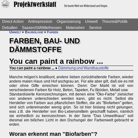
Direct-Action
Antirepression
Organisierung
Umwelt
Theorie&Politik
Debatten
Saasen/GI/Mittelhessen
Materialien
Service
Umwelt
»
Baubiologie
»
Farben
FARBEN, BAU- UND
DÄMMSTOFFE
You can paint a rainbow ...
You can paint a rainbow ...
●
Dämmung und Wandbaustoffe
Manche mögen's knallbunt, andere lieben zurückhaltende Farben, wieder
andere malen Haus und Hof aschgrau an. Für alle aber gilt, daß sie es mit
oder ohne Gifte erreichen können. Denn: Der Markt ist voll von
verschiedenen Farben für Holz, Beton, Tapeten, Fu ßböden, Metall usw.
Standardisierte Kennzeichnungen, mit denen eine "Öko-Farbe" zielsicher
von anderen unterschieden werden kann, gibt es nicht. Selbst die
Hersteller von Farben aus pflanzlichen Stoffen, die als "Biofarben" gelten,
sind sich untereinander wenig grün. So ist hier bislang nicht gelungen,
was z.B. die Hersteller von Bio-Lebensmitteln geschafft haben, nämlich
sie einheitlich zu kennzeichnen. In der Serie "Das Umwelthaus" soll
diesmal ein bißchen Licht in den Dschungel der Farbenwelt gebracht w
erden.
Woran erkennt man "Biofarben"?