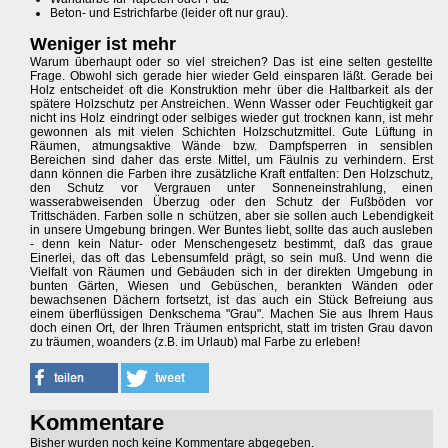
Beton- und Estrichfarbe (leider oft nur grau).
Weniger ist mehr
Warum überhaupt oder so viel streichen? Das ist eine selten gestellte
Frage. Obwohl sich gerade hier wieder Geld einsparen läßt. Gerade bei
Holz entscheidet oft die Konstruktion mehr über die Haltbarkeit als der
spätere Holzschutz per Anstreichen. Wenn Wasser oder Feuchtigkeit gar
nicht ins Holz eindringt oder selbiges wieder gut trocknen kann, ist mehr
gewonnen als mit vielen Schichten Holzschutzmittel. Gute Lüftung in
Räumen, atmungsaktive Wände bzw. Dampfsperren in sensiblen
Bereichen sind daher das erste Mittel, um Fäulnis zu verhindern. Erst
dann können die Farben ihre zusätzliche Kraft entfalten: Den Holzschutz,
den Schutz vor Vergrauen unter Sonneneinstrahlung, einen
wasserabweisenden Überzug oder den Schutz der Fußböden vor
Trittschäden. Farben solle n schützen, aber sie sollen auch Lebendigkeit
in unsere Umgebung bringen. Wer Buntes liebt, sollte das auch ausleben
- denn kein Natur- oder Menschengesetz bestimmt, daß das graue
Einerlei, das oft das Lebensumfeld prägt, so sein muß. Und wenn die
Vielfalt von Räumen und Gebäuden sich in der direkten Umgebung in
bunten Gärten, Wiesen und Gebüschen, berankten Wänden oder
bewachsenen Dächern fortsetzt, ist das auch ein Stück Befreiung aus
einem überflüssigen Denkschema "Grau". Machen Sie aus Ihrem Haus
doch einen Ort, der Ihren Träumen entspricht, statt im tristen Grau davon
zu träumen, woanders (z.B. im Urlaub) mal Farbe zu erleben!
Kommentare
Bisher wurden noch keine Kommentare abgegeben.