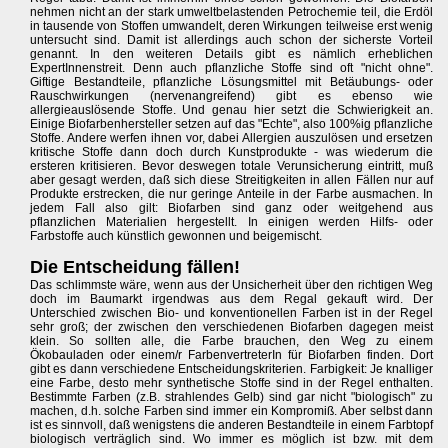
nehmen nicht an der stark umweltbelastenden Petrochemie teil, die Erdöl
in tausende von Stoffen umwandelt, deren Wirkungen teilweise erst wenig
untersucht sind. Damit ist allerdings auch schon der sicherste Vorteil
genannt. In den weiteren Details gibt es nämlich erheblichen
ExpertInnenstreit. Denn auch pflanzliche Stoffe sind oft "nicht ohne".
Giftige Bestandteile, pflanzliche Lösungsmittel mit Betäubungs- oder
Rauschwirkungen (nervenangreifend) gibt es ebenso wie
allergieauslösende Stoffe. Und genau hier setzt die Schwierigkeit an.
Einige Biofarbenhersteller setzen auf das "Echte", also 100%ig pflanzliche
Stoffe. Andere werfen ihnen vor, dabei Allergien auszulösen und ersetzen
kritische Stoffe dann doch durch Kunstprodukte - was wiederum die
ersteren kritisieren. Bevor deswegen totale Verunsicherung eintritt, muß
aber gesagt werden, daß sich diese Streitigkeiten in allen Fällen nur auf
Produkte erstrecken, die nur geringe Anteile in der Farbe ausmachen. In
jedem Fall also gilt: Biofarben sind ganz oder weitgehend aus
pflanzlichen Materialien hergestellt. In einigen werden Hilfs- oder
Farbstoffe auch künstlich gewonnen und beigemischt.
Die Entscheidung fällen!
Das schlimmste wäre, wenn aus der Unsicherheit über den richtigen Weg
doch im Baumarkt irgendwas aus dem Regal gekauft wird. Der
Unterschied zwischen Bio- und konventionellen Farben ist in der Regel
sehr groß; der zwischen den verschiedenen Biofarben dagegen meist
klein. So sollten alle, die Farbe brauchen, den Weg zu einem
Ökobauladen oder einem/r FarbenvertreterIn für Biofarben finden. Dort
gibt es dann verschiedene Entscheidungskriterien. Farbigkeit: Je knalliger
eine Farbe, desto mehr synthetische Stoffe sind in der Regel enthalten.
Bestimmte Farben (z.B. strahlendes Gelb) sind gar nicht "biologisch" zu
machen, d.h. solche Farben sind immer ein Kompromiß. Aber selbst dann
ist es sinnvoll, daß wenigstens die anderen Bestandteile in einem Farbtopf
biologisch verträglich sind. Wo immer es möglich ist bzw. mit dem