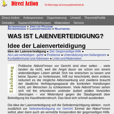
Direct-Action
Antirepression
Organisierung
Umwelt
Theorie&Politik
Debatten
Saasen/GI/Mittelhessen
Materialien
Service
Antirepression
»
Tipps für Prozesse
Antirepression
»
Laienverteidigung
»
Hauptseiten
WAS IST LAIENVERTEIDIGUNG?
Idee der Laienverteidigung
Idee der Laienverteidigung
●
Ziel: Gegenseitige Hilfe
●
Als Laie verteidigen - geht!
●
Probleme
●
Unterstützung von Gefangenen
●
Kontaktformular und Adressen
●
Links und Materialien
Politische Aktivist*innen vor Gericht sind eher selten ... viele
landen da nicht, weil die Angst davor sie schon von einem
widerständigen Leben abhält. Sich nie erwischen zu lassen und
keine Spuren zu hinterlassen, hilft nur beschränkt, denn erstens
reduziert es die mögliche Aktionswirkung und zweitens braucht
der staatliche Verfolgungsapparat die konkreten Handlungen
nicht, um Menschen zu schikanieren. Viele Aktivist*innen sehen
sich mit frei erfundenen und/oder äußert platten Vorwürfen
überzogen – von Widerstand gegen die Staatsgewalt über
Beleidigung bis Hausfriedensbruch. Das lässt sich schnell ausdenken.
Die Idee der Laienverteidigung soll die Selbstermächtigung stärken - noch
zusätzlich zur
Selbstverteidigung vor Gericht
: Einmal der Akteur*innen
selbst, aber dann auch als vernetzte Kooperation der gegenseitigen Hilfe.