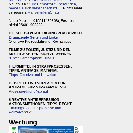
Kreis Gießen: B49-Neubau verhindern
++
Neues Buch:
Die Demokratie überwinden,
bevor sie sich selbst abschafft
++ Nichts mehr
verpassen:
Mailverteiler&Chats
Neue Mobilnr.: 015511439808), Festnetz
bleibt 06401-903283
DIE SELBSTVERTEIDIGUNG VOR GERICHT
Ergänzende Seiten und Links
Offensive Prozessführung, Rechtstipps
FILME ZU POLIZEI, JUSTIZ UND DEN
MÖGLICHKEITEN, SICH ZU WEHREN
"Unter Paragraphen" I und II
HILFSMITTEL IN STRAFPROZESSEN:
TIPPS, ANTRÄGE, MATERIAL
Tipps, Gesetze und Hinweise
BEISPIELE UND VORLAGEN FÜR
ANTRÄGE FÜR STRAFPROZESSE
Prozessordnung/-ablauf
KREATIVE ANTIREPRESSION:
AKTIONSMETHODEN, TIPPS, RECHT
Trainings: Gerichtsprozesse und
Polizeikontakt
Werbung