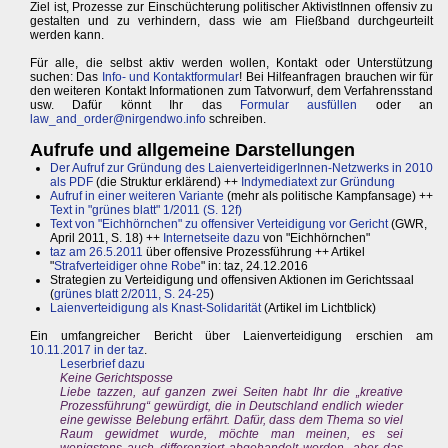
Ziel ist, Prozesse zur Einschüchterung politischer AktivistInnen offensiv zu
gestalten und zu verhindern, dass wie am Fließband durchgeurteilt
werden kann.
Für alle, die selbst aktiv werden wollen, Kontakt oder Unterstützung
suchen: Das
Info- und Kontaktformular
! Bei Hilfeanfragen brauchen wir für
den weiteren Kontakt Informationen zum Tatvorwurf, dem Verfahrensstand
usw. Dafür könnt Ihr das
Formular ausfüllen
oder an
law_and_order@nirgendwo.info
schreiben.
Aufrufe und allgemeine Darstellungen
Der Aufruf zur Gründung des LaienverteidigerInnen-Netzwerks in 2010
als PDF
(die Struktur erklärend) ++
Indymediatext zur Gründung
Aufruf in einer weiteren Variante
(mehr als politische Kampfansage) ++
Text in "grünes blatt" 1/2011 (S. 12f)
Text von "Eichhörnchen" zu offensiver Verteidigung vor Gericht
(GWR,
April 2011, S. 18) ++
Internetseite dazu
von "Eichhörnchen"
taz am 26.5.2011
über offensive Prozessführung ++ Artikel
"
Strafverteidiger ohne Robe
" in: taz, 24.12.2016
Strategien zu Verteidigung und offensiven Aktionen im Gerichtssaal
(
grünes blatt 2/2011, S. 24-25
)
Laienverteidigung als Knast-Solidarität
(Artikel im Lichtblick)
Ein umfangreicher Bericht über Laienverteidigung erschien am
10.11.2017 in der taz
.
Leserbrief dazu
Keine Gerichtsposse
Liebe tazzen, auf ganzen zwei Seiten habt Ihr die „kreative
Prozessführung“ gewürdigt, die in Deutschland endlich wieder
eine gewisse Belebung erfährt. Dafür, dass dem Thema so viel
Raum gewidmet wurde, möchte man meinen, es sei