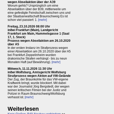
wegen Abseilaktion über der A39
Worum gehts? Ursprünglich um eine
Abseilaktion über der B39, mittlerweile um
eine gefestigte Feindschaft zwischen uns und
der Staatsanwaltschaft Braunschweig Es ist
schon viel passiert: 1.
[mehr]
Freitag, 23.10.2026 08:00 Uhr
in/bei Frankfurt (Main), Landgericht
Frankfurt am Main, Hammelsgasse 1 (Saal
17, 1. Stock)
Prozess wegen Abseilaktion am 26.10.2020
über A5
In der ersten Instanz im Strafprozess wegen
einer Abseilaktion am 26.10.2020 über der A5
bei Frankfurt Zeppelinheim wurden
drakonische Strafen verhängt - bis zu neun
Monaten Haft (auf Bewährung).
[mehr]
Mittwoch, 11.11.2026 11:30 Uhr
in/bei Wolfsburg, Amtsgericht Wolfsburg
Strafprozess wegen Aktion auf VW-Gelände
Der Zug, der Braunkohle für das VW-eigene
Kraftwerk bringt, wurde blockiert. Mit dabei
war der Journalist Jörg Bergstedt, der wegen
seinen kritischen Filmen bei der Justiz und
Polizei in Raum Braunschweig/Wolfsburg
verhasst ist.
[mehr]
Weiterlesen