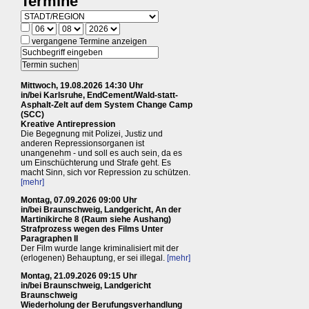
Termine
vergangene Termine anzeigen
Mittwoch, 19.08.2026 14:30 Uhr
in/bei Karlsruhe, EndCement/Wald-statt-
Asphalt-Zelt auf dem System Change Camp
(SCC)
Kreative Antirepression
Die Begegnung mit Polizei, Justiz und
anderen Repressionsorganen ist
unangenehm - und soll es auch sein, da es
um Einschüchterung und Strafe geht. Es
macht Sinn, sich vor Repression zu schützen.
[mehr]
Montag, 07.09.2026 09:00 Uhr
in/bei Braunschweig, Landgericht, An der
Martinikirche 8 (Raum siehe Aushang)
Strafprozess wegen des Films Unter
Paragraphen II
Der Film wurde lange kriminalisiert mit der
(erlogenen) Behauptung, er sei illegal.
[mehr]
Montag, 21.09.2026 09:15 Uhr
in/bei Braunschweig, Landgericht
Braunschweig
Wiederholung der Berufungsverhandlung