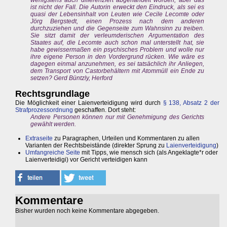
wenigstens auch differenziert abgehandelt worden, aber das
ist nicht der Fall. Die Autorin erweckt den Eindruck, als sei es
quasi der Lebensinhalt von Leuten wie Cecile Lecomte oder
Jörg Bergstedt, einen Prozess nach dem anderen
durchzuziehen und die Gegenseite zum Wahnsinn zu treiben.
Sie sitzt damit der verleumderischen Argumentation des
Staates auf, die Lecomte auch schon mal unterstellt hat, sie
habe gewissermaßen ein psychisches Problem und wolle nur
ihre eigene Person in den Vordergrund rücken. Wie wäre es
dagegen einmal anzunehmen, es sei tatsächlich ihr Anliegen,
dem Transport von Castorbehältern mit Atommüll ein Ende zu
setzen? Gerd Büntzly, Herford
Rechtsgrundlage
Die Möglichkeit einer Laienverteidigung wird durch
§ 138, Absatz 2 der
Strafprozessordnung
geschaffen. Dort steht:
Andere Personen können nur mit Genehmigung des Gerichts
gewählt werden.
Extraseite
zu Paragraphen, Urteilen und Kommentaren zu allen
Varianten der Rechtsbeistände (direkter Sprung zu
Laienverteidigung
)
Umfangreiche Seite
mit Tipps, wie mensch sich (als Angeklagte*r oder
Laienverteidigi) vor Gericht verteidigen kann
Kommentare
Bisher wurden noch keine Kommentare abgegeben.