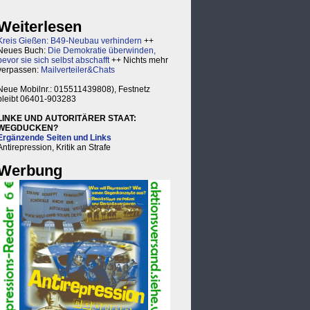
Weiterlesen
Kreis Gießen: B49-Neubau verhindern
++
Neues Buch:
Die Demokratie überwinden,
bevor sie sich selbst abschafft
++ Nichts mehr
verpassen:
Mailverteiler&Chats
Neue Mobilnr.: 015511439808), Festnetz
bleibt 06401-903283
LINKE UND AUTORITÄRER STAAT:
WEGDUCKEN?
Ergänzende Seiten und Links
Antirepression, Kritik an Strafe
Werbung