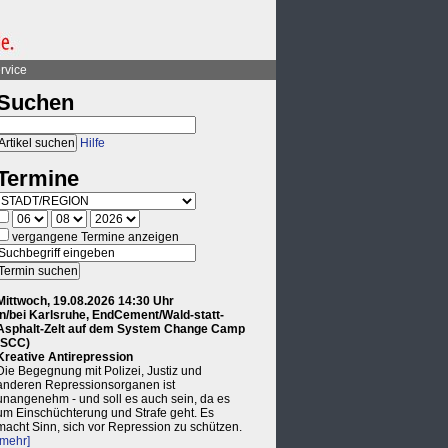
rvice
Suchen
Hilfe
Termine
vergangene Termine anzeigen
Mittwoch, 19.08.2026 14:30 Uhr
in/bei Karlsruhe, EndCement/Wald-statt-
Asphalt-Zelt auf dem System Change Camp
(SCC)
Kreative Antirepression
Die Begegnung mit Polizei, Justiz und
anderen Repressionsorganen ist
unangenehm - und soll es auch sein, da es
um Einschüchterung und Strafe geht. Es
macht Sinn, sich vor Repression zu schützen.
[mehr]