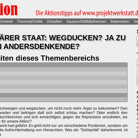
Umwelt
Theorie&Politik
Debatten
Saasen/GI/Mittelhessen
Materialien
Se
TÄRER STAAT: WEGDUCKEN? JA ZU
N ANDERSDENKENDE?
eiten dieses Themenbereichs
t? Schweigen und wegducken, um nicht noch mehr Ärger zu bekommen? Den
warten und befolgen statt sich selbst schlau machen? Oder endlich den
 durchbrechen und sich ermächtigen, gegen die Repression anzutreten, sie
für unsere Aktion?
wird hart geführt. Es geht nicht nur um verschiedene Positionen, sondern um
ie Aufrechterhaltung von Hierarchien. Was als "Solidarität" daherkommt, ist
g.