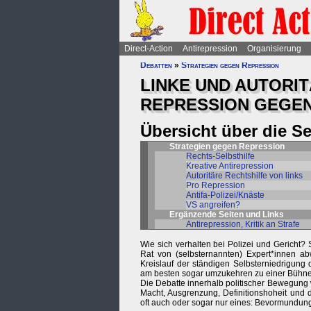
Direct-Action
Antirepression
Organisierung
Debatten
»
Strategien gegen Repression
LINKE UND AUTORI
REPRESSION GEGE
Übersicht über die S
Strategien gegen Repression
Rechts-Selbsthilfe
Kreative Antirepression
Autoritäre Rechtshilfe von links
Pro Repression
Antifa-Polizei/Knäste
VS angreifen?
Ergänzende Seiten und Links
Antirepression, Kritik an Strafe
Wie sich verhalten bei Polizei und Gerich
Rat von (selbsternannten) Expert*innen ab
Kreislauf der ständigen Selbsterniedrigung
am besten sogar umzukehren zu einer Bühne 
Die Debatte innerhalb politischer Bewegung 
Macht, Ausgrenzung, Definitionshoheit und d
oft auch oder sogar nur eines: Bevormundun