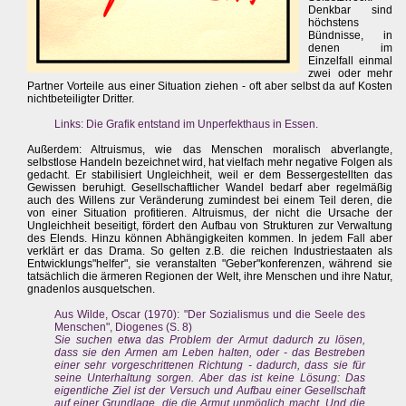
Denkbar sind
höchstens
Bündnisse, in
denen im
Einzelfall einmal
zwei oder mehr
Partner Vorteile aus einer Situation ziehen - oft aber selbst da auf Kosten
nichtbeteiligter Dritter.
Links: Die Grafik entstand im Unperfekthaus in Essen.
Außerdem: Altruismus, wie das Menschen moralisch abverlangte,
selbstlose Handeln bezeichnet wird, hat vielfach mehr negative Folgen als
gedacht. Er stabilisiert Ungleichheit, weil er dem Bessergestellten das
Gewissen beruhigt. Gesellschaftlicher Wandel bedarf aber regelmäßig
auch des Willens zur Veränderung zumindest bei einem Teil deren, die
von einer Situation profitieren. Altruismus, der nicht die Ursache der
Ungleichheit beseitigt, fördert den Aufbau von Strukturen zur Verwaltung
des Elends. Hinzu können Abhängigkeiten kommen. In jedem Fall aber
verklärt er das Drama. So gelten z.B. die reichen Industriestaaten als
Entwicklungs"helfer", sie veranstalten "Geber"konferenzen, während sie
tatsächlich die ärmeren Regionen der Welt, ihre Menschen und ihre Natur,
gnadenlos ausquetschen.
Aus Wilde, Oscar (1970): "Der Sozialismus und die Seele des
Menschen", Diogenes (S. 8)
Sie suchen etwa das Problem der Armut dadurch zu lösen,
dass sie den Armen am Leben halten, oder - das Bestreben
einer sehr vorgeschrittenen Richtung - dadurch, dass sie für
seine Unterhaltung sorgen. Aber das ist keine Lösung: Das
eigentliche Ziel ist der Versuch und Aufbau einer Gesellschaft
auf einer Grundlage, die die Armut unmöglich macht. Und die