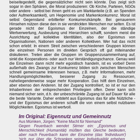
beiseitegestellt, die gegensätzlicher nicht sein könnte. Das zeigt sich
sogar in den Sphären, die Moral produzieren: Ob Kirche, Parteien, NGOs
oder andere - selbst bei ihnen geht es um Marktanteile (z.B. an Spenden
oder Aufmerksamkeit), um Hegenomie und Markenkonkurrenz. Moral ist
selbst Gegenstand erbitterter Konkurrenzkämpfe. Bei genauerem
Hinsehen nützen diese den in sie verstrickten Menschen nur selten. Es ist
gerade nicht der Egoismus der Einzelnen, der die ständige
Wertverwertung, Ausbeutung und Hierarchien schafft, sondern meist die
Ausrichtung auf kollektive Identitäten, also der Egoismus von
Organisationen, Nationen oder anderen Kollektiven. Wer hat das nicht
schon erlebt: In einem Streit zwischen verschiedenen Gruppen können
die einzelnen Personen im direkten Gespräch oft gut miteinander
diskutieren. Treten aber die Gruppen im Gruppenzusammenhang auf,
sinkt die Kooperations- oder auch nur Verständigungschance. Genau weil
die Einzelnen dann nicht mehr egoistisch handeln, ist es vorbei! Denn
außerhalb des Zwangs zur Konkurrenz bilden sich zwischen Menschen
schnell gemeinsame Interessen heraus, z.B. mehr Informationen, mehr
Handlungsmöglichkeiten, besserer Zugang zu Ressourcen,
naheliegenderweise sogar mehr Kooperation. Das hilft dem Einzelnen,
aber ebenso den Anderen. Ist der Zugang kontrolliert, so ist er nur den
InhaberInnen der entsprechenden Privilegien offen. Derer kann sich
niemand sicher sein, d.h. der unbeschränkte Zugang ist auf Dauer für alle
die beste Variante. Daher entsteht aus Egoismus das für alle Nützliche -
und der Egoismus der anderen schafft die von einem selbst nutzbaren
Möglichkeiten. Egoismus ist wertvoll.
Im Original: Eigennutz und Gemeinnutz
Aus Mümken, Jürgen: "Keine Macht für Niemand"
Gegen Feuerbach wendet Stirner ein: „Egoismus und
Menschlichkeit (Humanität) müßten das Gleiche bedeuten,
aber nach Feuerbach kann der Einzelne (das 'Individuum')
'sich nur über die Schranken seiner Individualität erheben,