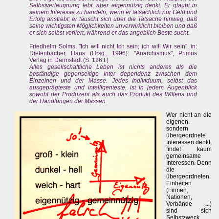
Selbstverleugnung lebt, aber eigennützig denkt. Er glaubt in
seinem Interesse zu handeln, wenn er tatsächlich nur Geld und
Erfolg anstrebt; er täuscht sich über die Tatsache hinweg, daß
seine wichtigsten Möglichkeiten unverwirklicht bleiben und daß
er sich selbst verliert, während er das angeblich Beste sucht.
Friedhelm Solms, "Ich will nicht Ich sein; ich will Wir sein", in:
Diefenbacher, Hans (Hrsg., 1996): "Anarchismus", Primus
Verlag in Darmstadt (S. 126 f.)
Alles gesellschaftliche Leben ist nichts anderes als die
beständige gegenseitige Inter dependenz zwischen dem
Einzelnen und der Masse. Jedes Individuum, selbst das
ausgeprägteste und intelligenteste, ist in jedem Augenblick
sowohl der Produzent als auch das Produkt des Willens und
der Handlungen der Massen.
Wer nicht an die
eigenen,
sondern
übergeordnete
Interessen denkt,
findet kaum
gemeinsame
Interessen. Denn
die
übergeordneten
Einheiten
(Firmen,
Nationen,
Verbände ...)
sind sich
Selbstzweck.