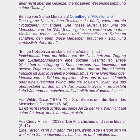
aber nicht über die Gesetze, die positiven Wesensbestimmung
seiner Gattung'. ...
Beitrag von Stefan Meretz auf
Opentheory "Alles für alle"
Das eigene Nutzen eines Reichtums ist häufig wiederum ein
Produzieren für andere. Die These lautet also: Sind die
Menschen von der (Wert-)Leine gelassen, werden sie in ihrer
Vielfalt all jenen stofflichen und nichtstofflichen Reichtum
schaffen, den eben diese Menschen brauchen - stabil und
verlässlich: Alles für alle.
"Einige Notizen zu aufständischem Anarchismus"
Individualität kann nur blühen wo die Gleichheit zum Zugang
der Existenzgrundlagen eine soziale Realität ist. Diese
Gleichheit zum Zugang ist Kommunismus; was Individuen mit
diesem Zugang machen liegt an ihnen und an ihrem Umfeld.
Folglich ist also in realem Kommunismus keine Gleichheit oder
Identität von Individuen impliziert. Was uns in eine Identität
oder eine Gleichheit zwing, sind die sozialen Rollen, die uns
übergestülpt wurden durch das präsente System. Es besteht
kein Widerspruch zwischen Individualität und Kommunismus.
Aus Wilde, Oscar (1970): "Der Sozialismus und die Seele des
Menschen", Diogenes (S. 66)
Es ist nicht selbstsüchtig, auf seine Art zu denken. Wer nicht auf
seine Art denkt, denkt überhaupt nicht.
Aus Cindy Milstein (2013), "Der Anarchismus und seine Ideale"
(S. 12)
Eine Person kann nur dann frei sein, wenn jede Person sich im
weitesten Sinne individuell aktualisieren und entfalten kann.