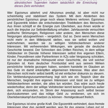
altruistischen Tugenden haben tatsächlich die Erreichung
dieses Ziels verhindert.
Wer Egoismus ablehnt und Altruismus predigt, ist aber nicht nur
scheinheilig und stabilisiert das System. Mit dem Absterben des
persönlichen Egoismus ginge noch etwas Weiteres verloren. Egoismus
und Egozentrik bilden die entscheidenden Triebfedern des Menschen.
Aus ihnen schöpft er die Energie zum Überleben, aus ihnen würde er
auch die Impulse zur Selbstentfaltung erhalten. Jahrtausende versuchten
politische Strömungen, Religionen oder andere, den Menschen diese
Neigungen abzugewöhnen – vergeblich. Gut so. Denn wenn Menschen
nicht mehr in den Mittelpunkt stellen, was sie selbst wollen und
wahrnehmen, werden sie zu willigen VollstreckerInnen anderer
Interessen. Mit verheerenden Wirkungen, wie gerade die deutsche
Geschichte beweist. Der Schrecken des Dritten Reiches, in dem willige
Vollstrecker im Dienste höherer Interessen selbst ihre eigenen Eltern,
Kinder, FreundInnen oder PartnerInnen in KZs oder Vergasung schickten,
ist nur der dramatische Höhepunkt einer Geschichte, die voll solcher
Episoden ist. Kein deutscher Frontsoldat wird aus seinem Wirken
persönliche Vorteile gezogen haben, sondern handelte im Glauben an
das Gute im damit erkämpften allgemeinen Interesse. Was aber den
Menschen nicht mehr selbst betrifft, ist viel einfacher diskursiv zu steuern.
Ein Verblendungszusammenhang legt sich wie ein Teppich über die
Menschen, begräbt ihre eigenen Interessen und lässt sie zu willigen
VollstreckerInnen werden, die alles tun würden. Das wäre auch heute
wiederholbar, denn der willige Vollstrecker kennt keinen Egoismus außer
dem, sich einzureden, im Strom der Anpassung auch selbst besser
durchzukommen und das nötige Geld zu verdienen, um sich im
Überlebenskampf durchsetzen zu können - fremdgesteuert freilich.
Der Egoismus ist eine große Kraft. Die Egozentrik verhindert, dass fremde
Interessen über das gestellt werden, was für das eigene Leben gut ist.