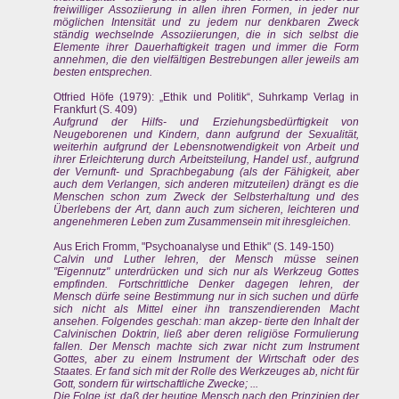
freiwilliger Assoziierung in allen ihren Formen, in jeder nur
möglichen Intensität und zu jedem nur denkbaren Zweck
ständig wechselnde Assoziierungen, die in sich selbst die
Elemente ihrer Dauerhaftigkeit tragen und immer die Form
annehmen, die den vielfältigen Bestrebungen aller jeweils am
besten entsprechen.
Otfried Höfe (1979): „Ethik und Politik“, Suhrkamp Verlag in
Frankfurt (S. 409)
Aufgrund der Hilfs- und Erziehungsbedürftigkeit von
Neugeborenen und Kindern, dann aufgrund der Sexualität,
weiterhin aufgrund der Lebensnotwendigkeit von Arbeit und
ihrer Erleichterung durch Arbeitsteilung, Handel usf., aufgrund
der Vernunft- und Sprachbegabung (als der Fähigkeit, aber
auch dem Verlangen, sich anderen mitzuteilen) drängt es die
Menschen schon zum Zweck der Selbsterhaltung und des
Überlebens der Art, dann auch zum sicheren, leichteren und
angenehmeren Leben zum Zusammensein mit ihresgleichen.
Aus Erich Fromm, "Psychoanalyse und Ethik" (S. 149-150)
Calvin und Luther lehren, der Mensch müsse seinen
"Eigennutz" unterdrücken und sich nur als Werkzeug Gottes
empfinden. Fortschrittliche Denker dagegen lehren, der
Mensch dürfe seine Bestimmung nur in sich suchen und dürfe
sich nicht als Mittel einer ihn transzendierenden Macht
ansehen. Folgendes geschah: man akzep- tierte den Inhalt der
Calvinischen Doktrin, ließ aber deren religiöse Formulierung
fallen. Der Mensch machte sich zwar nicht zum Instrument
Gottes, aber zu einem Instrument der Wirtschaft oder des
Staates. Er fand sich mit der Rolle des Werkzeuges ab, nicht für
Gott, sondern für wirtschaftliche Zwecke; ...
Die Folge ist, daß der heutige Mensch nach den Prinzipien der