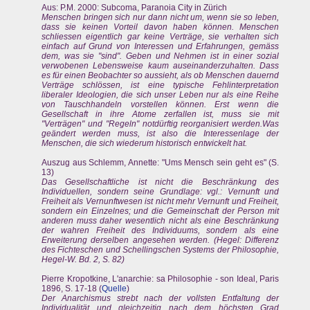
Aus: P.M. 2000: Subcoma, Paranoia City in Zürich
Menschen bringen sich nur dann nicht um, wenn sie so leben,
dass sie keinen Vorteil davon haben können. Menschen
schliessen eigentlich gar keine Verträge, sie verhalten sich
einfach auf Grund von Interessen und Erfahrungen, gemäss
dem, was sie "sind". Geben und Nehmen ist in einer sozial
verwobenen Lebensweise kaum auseinanderzuhalten. Dass
es für einen Beobachter so aussieht, als ob Menschen dauernd
Verträge schlössen, ist eine typische Fehlinterpretation
liberaler Ideologien, die sich unser Leben nur als eine Reihe
von Tauschhandeln vorstellen können. Erst wenn die
Gesellschaft in ihre Atome zerfallen ist, muss sie mit
"Verträgen" und "Regeln" notdürftig reorganisiert werden.Was
geändert werden muss, ist also die Interessenlage der
Menschen, die sich wiederum historisch entwickelt hat.
Auszug aus Schlemm, Annette: "Ums Mensch sein geht es" (S.
13)
Das Gesellschaftliche ist nicht die Beschränkung des
Individuellen, sondern seine Grundlage: vgl.: Vernunft und
Freiheit als Vernunftwesen ist nicht mehr Vernunft und Freiheit,
sondern ein Einzelnes; und die Gemeinschaft der Person mit
anderen muss daher wesentlich nicht als eine Beschränkung
der wahren Freiheit des Individuums, sondern als eine
Erweiterung derselben angesehen werden. (Hegel: Differenz
des Fichteschen und Schellingschen Systems der Philosophie,
Hegel-W. Bd. 2, S. 82)
Pierre Kropotkine, L'anarchie: sa Philosophie - son Ideal, Paris
1896, S. 17-18 (
Quelle
)
Der Anarchismus strebt nach der vollsten Entfaltung der
Individualität und gleichzeitig nach dem höchsten Grad