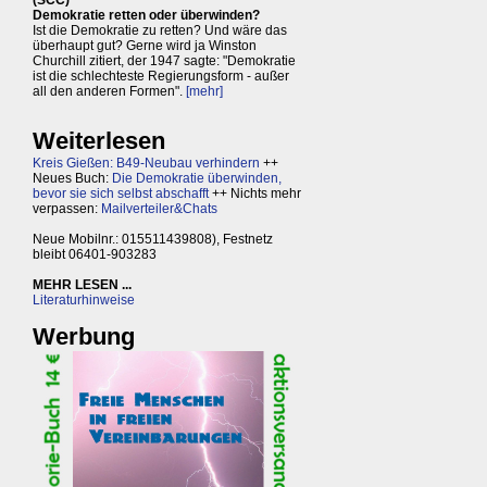
(SCC)
Demokratie retten oder überwinden?
Ist die Demokratie zu retten? Und wäre das
überhaupt gut? Gerne wird ja Winston
Churchill zitiert, der 1947 sagte: "Demokratie
ist die schlechteste Regierungsform - außer
all den anderen Formen".
[mehr]
Weiterlesen
Kreis Gießen: B49-Neubau verhindern
++
Neues Buch:
Die Demokratie überwinden,
bevor sie sich selbst abschafft
++ Nichts mehr
verpassen:
Mailverteiler&Chats
Neue Mobilnr.: 015511439808), Festnetz
bleibt 06401-903283
MEHR LESEN ...
Literaturhinweise
Werbung