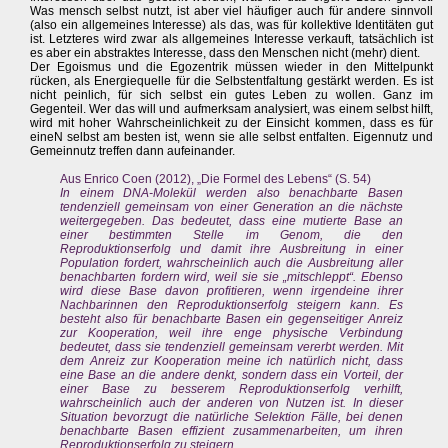
Was mensch selbst nutzt, ist aber viel häufiger auch für andere sinnvoll
(also ein allgemeines Interesse) als das, was für kollektive Identitäten gut
ist. Letzteres wird zwar als allgemeines Interesse verkauft, tatsächlich ist
es aber ein abstraktes Interesse, dass den Menschen nicht (mehr) dient.
Der Egoismus und die Egozentrik müssen wieder in den Mittelpunkt
rücken, als Energiequelle für die Selbstentfaltung gestärkt werden. Es ist
nicht peinlich, für sich selbst ein gutes Leben zu wollen. Ganz im
Gegenteil. Wer das will und aufmerksam analysiert, was einem selbst hilft,
wird mit hoher Wahrscheinlichkeit zu der Einsicht kommen, dass es für
eineN selbst am besten ist, wenn sie alle selbst entfalten. Eigennutz und
Gemeinnutz treffen dann aufeinander.
Aus Enrico Coen (2012), „Die Formel des Lebens“ (S. 54)
In einem DNA-Molekül werden also benachbarte Basen
tendenziell gemeinsam von einer Generation an die nächste
weitergegeben. Das bedeutet, dass eine mutierte Base an
einer bestimmten Stelle im Genom, die den
Reproduktionserfolg und damit ihre Ausbreitung in einer
Population fordert, wahrscheinlich auch die Ausbreitung aller
benachbarten fordern wird, weil sie sie „mitschleppt“. Ebenso
wird diese Base davon profitieren, wenn irgendeine ihrer
Nachbarinnen den Reproduktionserfolg steigern kann. Es
besteht also für benachbarte Basen ein gegenseitiger Anreiz
zur Kooperation, weil ihre enge physische Verbindung
bedeutet, dass sie tendenziell gemeinsam vererbt werden. Mit
dem Anreiz zur Kooperation meine ich natürlich nicht, dass
eine Base an die andere denkt, sondern dass ein Vorteil, der
einer Base zu besserem Reproduktionserfolg verhilft,
wahrscheinlich auch der anderen von Nutzen ist. In dieser
Situation bevorzugt die natürliche Selektion Fälle, bei denen
benachbarte Basen effizient zusammenarbeiten, um ihren
Reproduktionserfolg zu steigern.