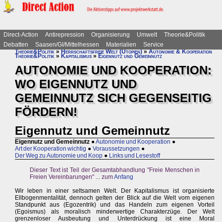
Direct-Action
Antirepression
Organisierung
Umwelt
Theorie&Politik
Debatten
Saasen/GI/Mittelhessen
Materialien
Service
Theorie&Politik
»
Herrschaftsfreie Welt (Utopien)
»
Autonomie & Kooperation
Theorie&Politik
»
Kapitalismus
»
Eigennutz und Gemeinnutz
AUTONOMIE UND KOOPERATION:
WO EIGENNUTZ UND
GEMEINNUTZ SICH GEGENSEITIG
FÖRDERN!
Eigennutz und Gemeinnutz
Eigennutz und Gemeinnutz
●
Autonomie und Kooperation
●
Art der Kooperation wichtig
●
Voraussetzungen
●
Der Weg zu Autonomie und Koop
●
Links und Lesestoff
Dieser Text ist Teil der Gesamtabhandlung "Freie Menschen in
Freien Vereinbarungen" ... zum
Anfang
Wir leben in einer seltsamen Welt. Der Kapitalismus ist organisierte
Ellbogenmentalität, dennoch gelten der Blick auf die Welt vom eigenen
Standpunkt aus (Egozentrik) und das Handeln zum eigenen Vorteil
(Egoismus) als moralisch minderwertige Charakterzüge. Der Welt
grenzenloser Ausbeutung und Unterdrückung ist eine Moral