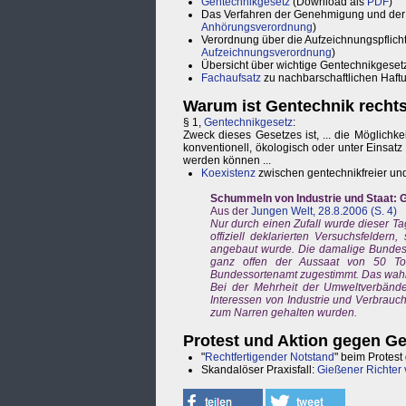
Gentechnikgesetz
(Download als
PDF
)
Das Verfahren der Genehmigung und der d
Anhörungsverordnung
)
Verordnung über die Aufzeichnungspflich
Aufzeichnungsverordnung
)
Übersicht über wichtige Gentechnikgeset
Fachaufsatz
zu nachbarschaftlichen Haf
Warum ist Gentechnik recht
§ 1,
Gentechnikgesetz
:
Zweck dieses Gesetzes ist, ... die Möglichk
konventionell, ökologisch oder unter Einsat
werden können ...
Koexistenz
zwischen gentechnikfreier und 
Schummeln von Industrie und Staat: 
Aus der
Jungen Welt, 28.8.2006 (S. 4)
Nur durch einen Zufall wurde dieser Ta
offiziell deklarierten Versuchsfelder
angebaut wurde. Die damalige Bundesl
ganz offen der Aussaat von 50 To
Bundessortenamt zugestimmt. Das wahr
Bei der Mehrheit der Umweltverbände
Interessen von Industrie und Verbrauch
zum Narren gehalten wurden.
Protest und Aktion gegen G
"
Rechtfertigender Notstand
" beim Protes
Skandalöser Praxisfall:
Gießener Richter