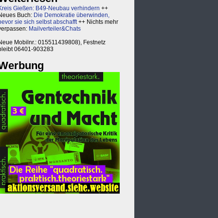
Kreis Gießen: B49-Neubau verhindern
++
Neues Buch:
Die Demokratie überwinden,
bevor sie sich selbst abschafft
++ Nichts mehr
verpassen:
Mailverteiler&Chats
Neue Mobilnr.: 015511439808), Festnetz
bleibt 06401-903283
Werbung