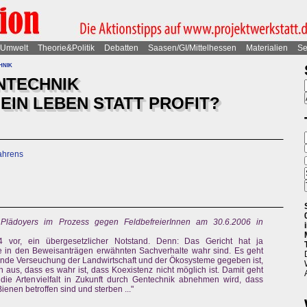
Umwelt
Theorie&Politik
Debatten
Saasen/GI/Mittelhessen
Materialien
Se
hnik
NTECHNIK
EIN LEBEN STATT PROFIT?
ahrens
lädoyers im Prozess gegen FeldbefreierInnen am 30.6.2006 in
 vor, ein übergesetzlicher Notstand. Denn: Das Gericht hat ja
 in den Beweisanträgen erwähnten Sachverhalte wahr sind. Es geht
ende Verseuchung der Landwirtschaft und der Ökosysteme gegeben ist,
n aus, dass es wahr ist, dass Koexistenz nicht möglich ist. Damit geht
ie Artenvielfalt in Zukunft durch Gentechnik abnehmen wird, dass
enen betroffen sind und sterben ..."