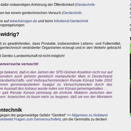
afür notwendigen Anhörung der Öffentlichkeit (
Gentechnik-
ten bei einem gentechnischen Versuch (
Gentechnik-
ze auf
www.transgen.de
und beim
Infodienst Gentechnik
tungsregelungen
swidrig?
eit zu gewährleisten, dass Produkte, insbesondere Lebens- und Futtermittel,
z gentechnisch veränderter Organismen erzeugt und in den Verkehr gebracht
Gentec-Landwirtschaft ist nicht möglich!
Genversuche vertuscht!
ge bekannt, daß in den Jahren der SPD-Grünen-Koalition nicht nur auf
n, sondern auch geheim genetisch manipulierter Mais in Deutschland
andwirtschafts- und Verbraucherministerin Renate Künast hatte 2002
nnen genmanipuliertem Saatgut zu Versuchszwecken durch das
e Ausmaß des Anbaus wurde indes von Künast geheimgehalten. ...
 galt Renate Künast jahrelang als ehrliche Maklerin zwischen den
ern. Inzwischen ist kaum mehr zu leugnen, daß sie von der Ministerin
entechnik
t gegen die gegenwärtige Gefahr "Genfeld" ++
Allgemein zu Notstand
 verbietet Fragen zum Genversuchsfeld
, um die Genmafia zu decken