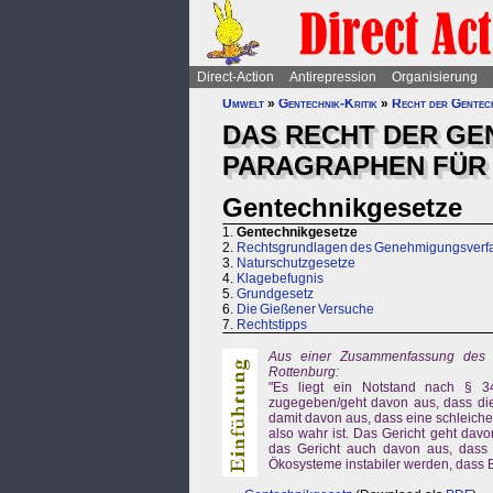
Direct-Action
Antirepression
Organisierung
Umwelt
»
Gentechnik-Kritik
»
Recht der Gentec
DAS RECHT DER GE
PARAGRAPHEN FÜR 
Gentechnikgesetze
1.
Gentechnikgesetze
2.
Rechtsgrundlagen des Genehmigungsverf
3.
Naturschutzgesetze
4.
Klagebefugnis
5.
Grundgesetz
6.
Die Gießener Versuche
7.
Rechtstipps
Aus einer Zusammenfassung des P
Rottenburg:
"Es liegt ein Notstand nach § 34
zugegeben/geht davon aus, dass die
damit davon aus, dass eine schleich
also wahr ist. Das Gericht geht davo
das Gericht auch davon aus, dass d
Ökosysteme instabiler werden, dass Bi