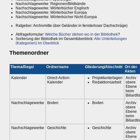
Nachschlagewerke: Regionen/Bildbände
Nachschlagewerke: Wörterbücher Englisch
Nachschlagewerke: Wörterbücher Europa
Nachschlagewerke: Wörterbücher Nicht-Europa
Ratgeber: Archivmitte über Geländer in fensterloser Dachschräge)
Abfrageformular:
Welche Bücher stehen wo in der Bibliothek
?
Sortierung der Bibliothek im Gesamtüberblick:
Alle Unterteilungen
(Kategorien) im Überblick
Themenordner
Thema/Regal
Ordnername
Gliederung/Abschnitt
Ort der
Akten
Kalender
Direct-Action-
Projektunterlagen
Archiv
Kalender
Redaktionsarbeit
obere
Ebene
beim
Billardti
Nachschlagewerke
Boden
Boden
Archiv
obere
Ebene
beim
Billardti
Nachschlagewerke
Geschichte
Geschichte
Archiv
obere
Ebene