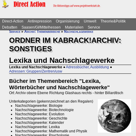
Direct-Action
Antirepression
Organisierung
Umwelt
Theorie&Politik
Debatten
Saasen/GI/Mittelhessen
Materialien
Service
Service
»
Archiv: Themenbereiche
»
Nachschlagewerke
ORDNER IM KABRACK!ARCHIV:
SONSTIGES
Lexika und Nachschlagewerke
Lexika und Nachschlagewerke
●
Adressbücher, Ausbildung
●
Adressen: Gruppen/Zentren/usw
Bücher im Themenbereich "Lexika,
Wörterbücher und Nachschlagewerke"
Ort: Archiv obere Ebene Richtung Glashaus rechts - hinter Billardtisch
Unterkategorien (gekennzeichnet an den Regalen)
Nachschlagewerke: Biologie
Nachschlagewerke: Biotechnologie
Nachschlagewerke: Evolution
Nachschlagewerke: Geschichte
Nachschlagewerke: Kalender
Nachschlagewerke: Lexika
Nachschlagewerke: Mathematik und Physik
Nachschlagewerke: Psychologie