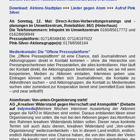
Download: Aktions-Stadtplan
+++
Lieder gegen Atom
+++
Aufruf Pink
Silver
Ab Sonntag, 12. Mai: Direct-Action-Vorbereitungstrainings und -
planungen im Umweltzentrum, Rotebühlstr. 86/1 (Hinterhaus)
Die Telefonnummern: Infopoint im Umweltzentrum
0160/95617772 und
0162/8608949
Presseplattform:
0171/8348430, 0711/6197022
Pink-Silver-Aktionsgruppe(n):
0178/6566164
Medienkontakt: Die "Offene Presseplattform"
Die „Offene Presseplattform“ ist eine Chance, daß JournalistInnen und
Aktionsgruppen direkt in Kontakt kommen – ohne die Hierarchie von
PressesprecherInnen oder Pressestellen, die alles kontrollieren. Hier läuft
der Kontakt direkt, die Aktionsgruppen bestimmen selbst, wo sie mit wem
kooperieren, Medien zu Aktionen einladen, Interviews geben usw.
Eintragen können und sollten sich JournalistInnen, die Kontakte zu
AktivistInnen suchen – und Aktionsgruppen, die Kontakt zu Medienleuten
suchen oder zumindest zur Kooperation bereit sind (vermittelt Eure Ideen
– und zwar selbst!!!)
Atomforum: Von-unten-Organisierung steht!
AG „Kreativer Widerstand gegen Herrschaft und Atompolitik“ (Debatte
auf
Indymedia
)
Mehrere Wochen intensiver Auswertung der Aktionen
gegen die NATO in München sind vorbei. Daraus entstanden Ideen einer
Organisierung von unten, die nun bei den Aktionen gegen das Atomforum
den Rahmen kreativen Widerstands bilden sollen. Dieser neue konkrete
Termin soll auch dazu dienen, kreativen Widerstand und „Von-unten-
Organisierung“ weiterzuentwickeln – bis in diesem Land endlich, endlich,
endlich Aktionsformen eine Chance haben, die von den Ideen der Vielen
leben, die kreativ sind und nicht immer nur das gleiche wiederholen, die