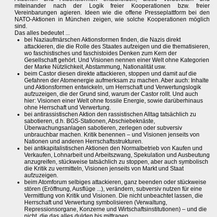
miteinander nach der Logik freier Kooperationen bzw. freier
Vereinbarungen agieren. Ideen wie die offene Presseplattform bei den
NATO-Aktionen in München zeigen, wie solche Kooperationen möglich
sind.
Das alles bedeutet ...
bei Naziaufmärschen Aktionsformen finden, die Nazis direkt
attackieren, die die Rolle des Staates aufzeigen und die thematisieren,
wo faschistisches und faschistoides Denken zum Kern der
Gesellschaft gehört. Und Visionen nennen einer Welt ohne Kategorien
der Marke Nützlichkeit, Abstammung, Nationalität usw.
beim Castor diesen direkte attackieren, stoppen und damit auf die
Gefahren der Atomenergie aufmerksam zu machen. Aber auch: Inhalte
und Aktionsformen entwickeln, um Herrschaft und Verwertungslogik
aufzuzeigen, die der Grund sind, warum der Castor rollt. Und auch
hier: Visionen einer Welt ohne fossile Energie, sowie darüberhinaus
ohne Herrschaft und Verwertung.
bei antirassistischen Aktion den rassistischen Alltag tatsächlich zu
sabotieren, d.h. BGS-Stationen, Abschiebeknäste,
Überwachungsanlagen sabotieren, zerlegen oder subversiv
unbrauchbar machen. Kritik benennen – und Visionen jenseits von
Nationen und anderen Herrschaftsstrukturen.
bei antikapitalistischen Aktionen den Normalbetrieb von Kaufen und
Verkaufen, Lohnarbeit und Arbeitszwang, Spekulation und Ausbeutung
anzugreifen, stückweise tatsächlich zu stoppen, aber auch symbolisch
die Kritik zu vermitteln, Visionen jenseits von Markt und Staat
aufzuzeigen.
beim Atomforum selbiges attackieren, ganz beenden oder stückweise
stören (Eröffnung, Ausflüge ...), verändern, subversiv nutzen für eine
Vermittlung von Kritik und Visionen. Die nicht unbeachtet lassen, die
Herrschaft und Verwertung symbolisieren (Verwaltung,
Repressionsorgane, Konzerne und Wirtschaftsinstitutionen) – und die
nicht, die das alles dulden bis mittragen.