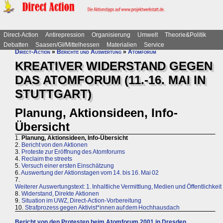
Direct-Action
Antirepression
Organisierung
Umwelt
Theorie&Politik
Debatten
Saasen/GI/Mittelhessen
Materialien
Service
Direct-Action
»
Berichte und Auswertung
»
Atomforum
KREATIVER WIDERSTAND GEGEN
DAS ATOMFORUM (11.-16. MAI IN
STUTTGART)
Planung, Aktionsideen, Info-
Übersicht
1.
Planung, Aktionsideen, Info-Übersicht
2.
Bericht von den Aktionen
3.
Proteste zur Eröffnung des Atomforums
4.
Reclaim the streets
5.
Versuch einer ersten Einschätzung
6.
Auswertung der Aktionstagen vom 14. bis 16. Mai 02
7.
Weiterer Auswertungstext: 1. Inhaltliche Vermittlung, Medien und Öffentlichkeit
8.
Widerstand, Direkte Aktionen
9.
Situation im UWZ, Direct-Action-Vorbereitung
10.
Strafprozess gegen Aktivist*innen auf dem Hochhausdach
Bericht von den Protesten beim Atomforum 2001 in Dresden