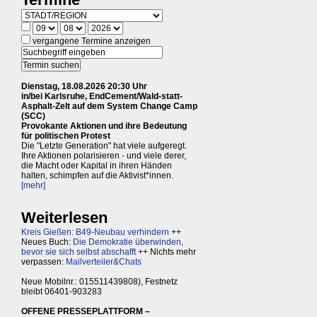
vergangene Termine anzeigen
Dienstag, 18.08.2026 20:30 Uhr
in/bei Karlsruhe, EndCement/Wald-statt-
Asphalt-Zelt auf dem System Change Camp
(SCC)
Provokante Aktionen und ihre Bedeutung
für politischen Protest
Die "Letzte Generation" hat viele aufgeregt.
Ihre Aktionen polarisieren - und viele derer,
die Macht oder Kapital in ihren Händen
halten, schimpfen auf die Aktivist*innen.
[mehr]
Weiterlesen
Kreis Gießen: B49-Neubau verhindern
++
Neues Buch:
Die Demokratie überwinden,
bevor sie sich selbst abschafft
++ Nichts mehr
verpassen:
Mailverteiler&Chats
Neue Mobilnr.: 015511439808), Festnetz
bleibt 06401-903283
OFFENE PRESSEPLATTFORM –