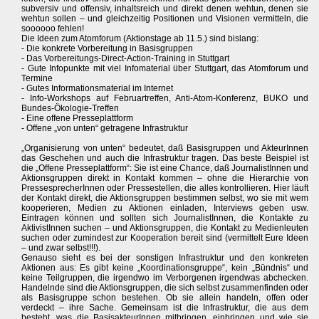
subversiv und offensiv, inhaltsreich und direkt denen wehtun, denen sie
wehtun sollen – und gleichzeitig Positionen und Visionen vermitteln, die
soooooo fehlen!
Die Ideen zum Atomforum (Aktionstage ab 11.5.) sind bislang:
- Die konkrete Vorbereitung in Basisgruppen
- Das Vorbereitungs-Direct-Action-Training in Stuttgart
- Gute Infopunkte mit viel Infomaterial über Stuttgart, das Atomforum und
Termine
- Gutes Informationsmaterial im Internet
- Info-Workshops auf Februartreffen, Anti-Atom-Konferenz, BUKO und
Bundes-Ökologie-Treffen
- Eine offene Presseplattform
- Offene „von unten“ getragene Infrastruktur
„Organisierung von unten“ bedeutet, daß Basisgruppen und AkteurInnen
das Geschehen und auch die Infrastruktur tragen. Das beste Beispiel ist
die „Offene Presseplattform“: Sie ist eine Chance, daß JournalistInnen und
Aktionsgruppen direkt in Kontakt kommen – ohne die Hierarchie von
PressesprecherInnen oder Pressestellen, die alles kontrollieren. Hier läuft
der Kontakt direkt, die Aktionsgruppen bestimmen selbst, wo sie mit wem
kooperieren, Medien zu Aktionen einladen, Interviews geben usw.
Eintragen können und sollten sich JournalistInnen, die Kontakte zu
AktivistInnen suchen – und Aktionsgruppen, die Kontakt zu Medienleuten
suchen oder zumindest zur Kooperation bereit sind (vermittelt Eure Ideen
– und zwar selbst!!!).
Genauso sieht es bei der sonstigen Infrastruktur und den konkreten
Aktionen aus: Es gibt keine „Koordinationsgruppe“, kein „Bündnis“ und
keine Teilgruppen, die irgendwo im Verborgenen irgendwas abchecken.
Handelnde sind die Aktionsgruppen, die sich selbst zusammenfinden oder
als Basisgruppe schon bestehen. Ob sie allein handeln, offen oder
verdeckt – ihre Sache. Gemeinsam ist die Infrastruktur, die aus dem
besteht, was die BasisakteurInnen mitbringen, einbringen und wie sie