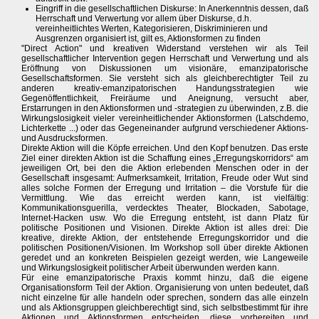
Eingriff in die gesellschaftlichen Diskurse: In Anerkenntnis dessen, daß
Herrschaft und Verwertung vor allem über Diskurse, d.h.
vereinheitlichtes Werten, Kategorisieren, Diskriminieren und
Ausgrenzen organisiert ist, gilt es, Aktionsformen zu finden
"Direct Action" und kreativen Widerstand verstehen wir als Teil
gesellschaftlicher Intervention gegen Herrschaft und Verwertung und als
Eröffnung von Diskussionen um visionäre, emanzipatorische
Gesellschaftsformen. Sie versteht sich als gleichberechtigter Teil zu
anderen kreativ-emanzipatorischen Handungsstrategien wie
Gegenöffentlichkeit, Freiräume und Aneignung, versucht aber,
Erstarrungen in den Aktionsformen und -strategien zu überwinden, z.B. die
Wirkungslosigkeit vieler vereinheitlichender Aktionsformen (Latschdemo,
Lichterkette ...) oder das Gegeneinander aufgrund verschiedener Aktions-
und Ausdrucksformen.
Direkte Aktion will die Köpfe erreichen. Und den Kopf benutzen. Das erste
Ziel einer direkten Aktion ist die Schaffung eines „Erregungskorridors“ am
jeweiligen Ort, bei den die Aktion erlebenden Menschen oder in der
Gesellschaft insgesamt: Aufmerksamkeit, Irritation, Freude oder Wut sind
alles solche Formen der Erregung und Irritation – die Vorstufe für die
Vermittlung. Wie das erreicht werden kann, ist vielfältig:
Kommunikationsguerilla, verdecktes Theater, Blockaden, Sabotage,
Internet-Hacken usw. Wo die Erregung entsteht, ist dann Platz für
politische Positionen und Visionen. Direkte Aktion ist alles drei: Die
kreative, direkte Aktion, der entstehende Erregungskorridor und die
politischen Positionen/Visionen. Im Workshop soll über direkte Aktionen
geredet und an konkreten Beispielen gezeigt werden, wie Langeweile
und Wirkungslosigkeit politischer Arbeit überwunden werden kann.
Für eine emanzipatorische Praxis kommt hinzu, daß die eigene
Organisationsform Teil der Aktion. Organisierung von unten bedeutet, daß
nicht einzelne für alle handeln oder sprechen, sondern das alle einzeln
und als Aktionsgruppen gleichberechtigt sind, sich selbstbestimmt für ihre
Aktionen und Aktionsformen entscheiden, diese vorbereiten und