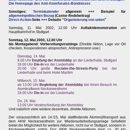
Die Homepage des Anti-Atomforums-Bündnisses
Sonstiges:
Terminkalender
allgemein +++ Beispiel für
allgemeinpolitischen Bezug
(Castor-Redebeitrag)
Direct-Action
-Seite +++ Debatte "
Organisierung von unten
"
Samstag, 11. Mai 2002, 12.00 Uhr
Auftaktdemonstration
am
Hauptbahnhof in Stuttgart
Sonntag, 12. Mai 2000, 12.00 Uhr
bis Montagabend: Vorbereitungstrainings
(Direkte Aktion, Lage vor Ort
checken, Kooperationen absprechen, Antirepression usw.)
Dienstag, 14. Mai:
8.00 Uhr
Empfang der Atomlobby
an der Liederhalle, Stuttgart
18.00 Uhr
Die-In
vor der Liederhalle
20.00 Uhr große
Reclaim-the-Streets-Party
bei der
Liederhalle und beim Hotel Maritim
Mittwoch, 15. Mai:
ab 13.00 Uhr
Begleitung der Atomlobby
bei ihrem Besuch im
Atomkraftwerk Neckarwestheim
18.00 Uhr
Die-In
vor der Liederhalle
Do, 16. Mai:
13.00 Uhr Verabschiedung der Atomlobby
Und natürlich viele weitere dezentrale, direkte Aktionen.
Der voraussichtlich am 14./15. Mai stattfindende Atommülltransport aus
dem AKW Neckarwestheim zur Wiederaufarbeitungsanlage Sellafield
bietet die Möglichkeit für weitere Aktionen, nicht nur in Stuttgart, sondern in
Neckarwestheim selbst. Das AKW Neckarwestheim liegt ca. 30 km