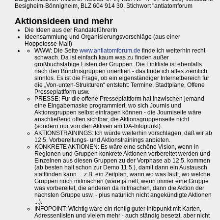
Besigheim-Bönnigheim, BLZ 604 914 30, Stichwort "antiatomforum
Aktionsideen und mehr
Die Ideen aus der RandaleführerIn
Ideensammlung und Organisierungsvorschläge (aus einer
Hoppetosse-Mail)
WWW: Die Seite
www.antiatomforum.de
finde ich weiterhin recht
schwach. Da ist einfach kaum was zu finden außer
großbuchstabige Listen der Gruppen. Die Linkliste ist ebenfalls
nach den Bündnisgruppen orientiert - das finde ich alles ziemlich
sinnlos. Es ist die Frage, ob ein eigenständiger Internetbereich für
die „Von-unten-Strukturen“ entsteht: Termine, Stadtpläne, Offene
Presseplattform usw.
PRESSE: Für die offene Presseplattform hat inzwischen jemand
eine Eingabemaske programmiert, wo sich Journis und
Aktionsgruppen selbst eintragen können - die Journiseite wäre
anschließend offen sichtbar, die Aktionsgruppenseite nicht
(sondern nur von den Aktiven am DA-Infopunkt).
AKTIONSTRAININGS: Ich würde weiterhin vorschlagen, daß wir ab
12.5. Vorbereitungs- und Aktionstrainings anbieten.
KONKRETE AKTIONEN: Es wäre eine schöne Vision, wenn in
Regionen und Gruppen konkrete Aktionen vorbereitet werden und
Einzelnen aus diesen Gruppen zu der Vorphase ab 12.5. kommen
(ab besten halt schon zur Demo 11.5.), damit dann ein Austausch
stattfinden kann ... z.B. ein Zeitplan, wann wo was läuft, wo welche
Gruppen noch mitmachen (wäre ja nett, wenn immer eine Gruppe
was vorbereitet, die anderen da mitmachen, dann die Aktion der
nächsten Gruppe usw. - plus natürlich nicht angekündigte Aktionen
...).
INFOPOINT: Wichtig wäre ein richtig guter Infopunkt mit Karten,
Adressenlisten und vielem mehr - auch ständig besetzt, aber nicht