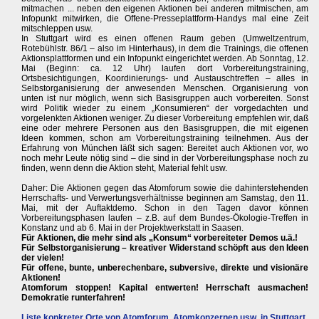
mitmachen ... neben den eigenen Aktionen bei anderen mitmischen, am
Infopunkt mitwirken, die Offene-Presseplattform-Handys mal eine Zeit
mitschleppen usw.
In Stuttgart wird es einen offenen Raum geben (Umweltzentrum,
Rotebühlstr. 86/1 – also im Hinterhaus), in dem die Trainings, die offenen
Aktionsplattformen und ein Infopunkt eingerichtet werden. Ab Sonntag, 12.
Mai (Beginn: ca. 12 Uhr) laufen dort Vorbereitungstraining,
Ortsbesichtigungen, Koordinierungs- und Austauschtreffen – alles in
Selbstorganisierung der anwesenden Menschen. Organisierung von
unten ist nur möglich, wenn sich Basisgruppen auch vorbereiten. Sonst
wird Politik wieder zu einem „Konsumieren“ der vorgedachten und
vorgelenkten Aktionen weniger. Zu dieser Vorbereitung empfehlen wir, daß
eine oder mehrere Personen aus den Basisgruppen, die mit eigenen
Ideen kommen, schon am Vorbereitungstraining teilnehmen. Aus der
Erfahrung von München läßt sich sagen: Bereitet auch Aktionen vor, wo
noch mehr Leute nötig sind – die sind in der Vorbereitungsphase noch zu
finden, wenn denn die Aktion steht, Material fehlt usw.
Daher: Die Aktionen gegen das Atomforum sowie die dahinterstehenden
Herrschafts- und Verwertungsverhältnisse beginnen am Samstag, den 11.
Mai, mit der Auftaktdemo. Schon in den Tagen davor können
Vorbereitungsphasen laufen – z.B. auf dem Bundes-Ökologie-Treffen in
Konstanz und ab 6. Mai in der Projektwerkstatt in Saasen.
Für Aktionen, die mehr sind als „Konsum“ vorbereiteter Demos u.ä.!
Für Selbstorganisierung – kreativer Widerstand schöpft aus den Ideen
der vielen!
Für offene, bunte, unberechenbare, subversive, direkte und visionäre
Aktionen!
Atomforum stoppen! Kapital entwerten! Herrschaft ausmachen!
Demokratie runterfahren!
Liste konkreter Orte von Atomforum, Atomkonzernen usw. in Stuttgart