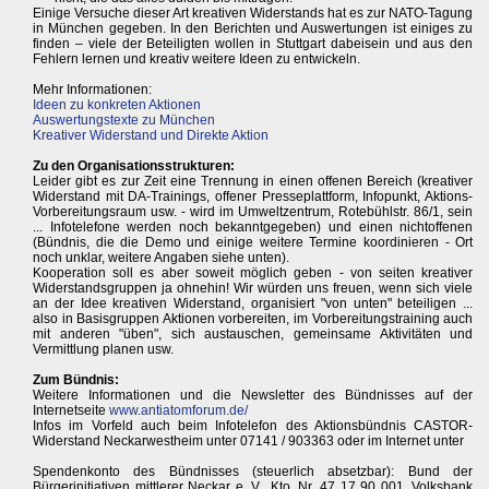
Einige Versuche dieser Art kreativen Widerstands hat es zur NATO-Tagung
in München gegeben. In den Berichten und Auswertungen ist einiges zu
finden – viele der Beteiligten wollen in Stuttgart dabeisein und aus den
Fehlern lernen und kreativ weitere Ideen zu entwickeln.
Mehr Informationen:
Ideen zu konkreten Aktionen
Auswertungstexte zu München
Kreativer Widerstand und Direkte Aktion
Zu den Organisationsstrukturen:
Leider gibt es zur Zeit eine Trennung in einen offenen Bereich (kreativer
Widerstand mit DA-Trainings, offener Presseplattform, Infopunkt, Aktions-
Vorbereitungsraum usw. - wird im Umweltzentrum, Rotebühlstr. 86/1, sein
... Infotelefone werden noch bekanntgegeben) und einen nichtoffenen
(Bündnis, die die Demo und einige weitere Termine koordinieren - Ort
noch unklar, weitere Angaben siehe unten).
Kooperation soll es aber soweit möglich geben - von seiten kreativer
Widerstandsgruppen ja ohnehin! Wir würden uns freuen, wenn sich viele
an der Idee kreativen Widerstand, organisiert "von unten" beteiligen ...
also in Basisgruppen Aktionen vorbereiten, im Vorbereitungstraining auch
mit anderen "üben", sich austauschen, gemeinsame Aktivitäten und
Vermittlung planen usw.
Zum Bündnis:
Weitere Informationen und die Newsletter des Bündnisses auf der
Internetseite
www.antiatomforum.de/
Infos im Vorfeld auch beim Infotelefon des Aktionsbündnis CASTOR-
Widerstand Neckarwestheim unter 07141 / 903363 oder im Internet unter
Spendenkonto des Bündnisses (steuerlich absetzbar): Bund der
Bürgerinitiativen mittlerer Neckar e. V., Kto. Nr. 47 17 90 001, Volksbank