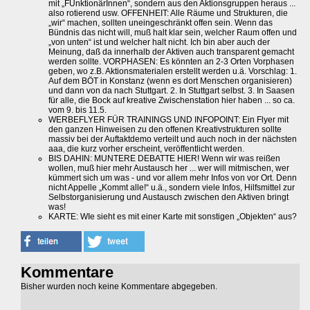
mit „FUnktionärInnen“, sondern aus den Aktionsgruppen heraus ...
also rotierend usw. OFFENHEIT: Alle Räume und Strukturen, die
„wir“ machen, sollten uneingeschränkt offen sein. Wenn das
Bündnis das nicht will, muß halt klar sein, welcher Raum offen und
„von unten“ ist und welcher halt nicht. Ich bin aber auch der
Meinung, daß da innerhalb der Aktiven auch transparent gemacht
werden sollte. VORPHASEN: Es könnten an 2-3 Orten Vorphasen
geben, wo z.B. Aktionsmaterialen erstellt werden u.ä. Vorschlag: 1.
Auf dem BÖT in Konstanz (wenn es dort Menschen organisieren)
und dann von da nach Stuttgart. 2. In Stuttgart selbst. 3. In Saasen
für alle, die Bock auf kreative Zwischenstation hier haben ... so ca.
vom 9. bis 11.5.
WERBEFLYER FÜR TRAININGS UND INFOPOINT: Ein Flyer mit
den ganzen Hinweisen zu den offenen Kreativstrukturen sollte
massiv bei der Auftaktdemo verteilt und auch noch in der nächsten
aaa, die kurz vorher erscheint, veröffentlicht werden.
BIS DAHIN: MUNTERE DEBATTE HIER! Wenn wir was reißen
wollen, muß hier mehr Austausch her ... wer will mitmischen, wer
kümmert sich um was - und vor allem mehr Infos von vor Ort. Denn
nicht Appelle „Kommt alle!“ u.ä., sondern viele Infos, Hilfsmittel zur
Selbstorganisierung und Austausch zwischen den Aktiven bringt
was!
KARTE: WIe sieht es mit einer Karte mit sonstigen „Objekten“ aus?
Kommentare
Bisher wurden noch keine Kommentare abgegeben.