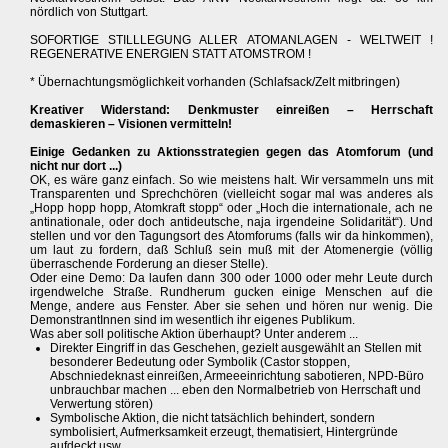
nördlich von Stuttgart.
SOFORTIGE STILLLEGUNG ALLER ATOMANLAGEN - WELTWEIT !
REGENERATIVE ENERGIEN STATT ATOMSTROM !
* Übernachtungsmöglichkeit vorhanden (Schlafsack/Zelt mitbringen)
Kreativer Widerstand: Denkmuster einreißen – Herrschaft
demaskieren – Visionen vermitteln!
Einige Gedanken zu Aktionsstrategien gegen das Atomforum (und
nicht nur dort ...)
OK, es wäre ganz einfach. So wie meistens halt. Wir versammeln uns mit
Transparenten und Sprechchören (vielleicht sogar mal was anderes als
„Hopp hopp hopp, Atomkraft stopp“ oder „Hoch die internationale, ach ne
antinationale, oder doch antideutsche, naja irgendeine Solidarität“). Und
stellen und vor den Tagungsort des Atomforums (falls wir da hinkommen),
um laut zu fordern, daß Schluß sein muß mit der Atomenergie (völlig
überraschende Forderung an dieser Stelle).
Oder eine Demo: Da laufen dann 300 oder 1000 oder mehr Leute durch
irgendwelche Straße. Rundherum gucken einige Menschen auf die
Menge, andere aus Fenster. Aber sie sehen und hören nur wenig. Die
DemonstrantInnen sind im wesentlich ihr eigenes Publikum.
Was aber soll politische Aktion überhaupt? Unter anderem ...
Direkter Eingriff in das Geschehen, gezielt ausgewählt an Stellen mit
besonderer Bedeutung oder Symbolik (Castor stoppen,
Abschniedeknast einreißen, Armeeeinrichtung sabotieren, NPD-Büro
unbrauchbar machen ... eben den Normalbetrieb von Herrschaft und
Verwertung stören)
Symbolische Aktion, die nicht tatsächlich behindert, sondern
symbolisiert, Aufmerksamkeit erzeugt, thematisiert, Hintergründe
aufdeckt usw.