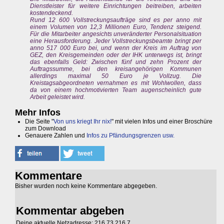
Dienstleister für weitere Einrichtungen beitreiben, arbeiten
kostendeckend.
Rund 12 600 Vollstreckungsaufträge sind es per anno mit
einem Volumen von 12,3 Millionen Euro, Tendenz steigend.
Für die Mitarbeiter angesichts unveränderter Personalsituation
eine Herausforderung. Jeder Vollstreckungsbeamte bringt per
anno 517 000 Euro bei, und wenn der Kreis im Auftrag von
GEZ, den Kreisgemeinden oder der IHK unterwegs ist, bringt
das ebenfalls Geld: Zwischen fünf und zehn Prozent der
Auftragssumme, bei den kreisangehörigen Kommunen
allerdings maximal 50 Euro je Vollzug. Die
Kreistagsabgeordneten vernahmen es mit Wohlwollen, dass
da von einem hochmotivierten Team augenscheinlich gute
Arbeit geleistet wird.
Mehr Infos
Die Seite "
Von uns kriegt Ihr nix!
" mit vielen Infos und einer Broschüre
zum Download
Genauere Zahlen und
Infos zu Pfändungsgrenzen usw.
Kommentare
Bisher wurden noch keine Kommentare abgegeben.
Kommentar abgeben
Deine aktuelle Netzadresse: 216.73.216.7