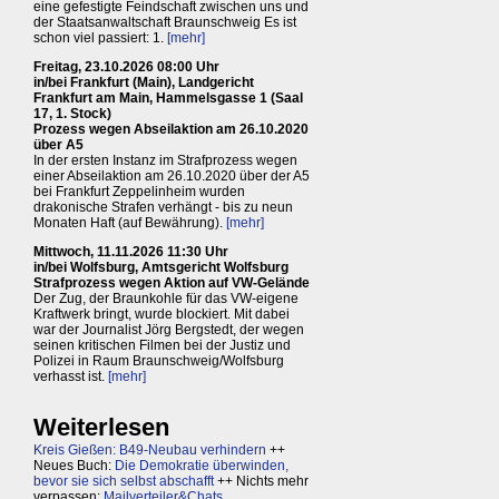
eine gefestigte Feindschaft zwischen uns und
der Staatsanwaltschaft Braunschweig Es ist
schon viel passiert: 1.
[mehr]
Freitag, 23.10.2026 08:00 Uhr
in/bei Frankfurt (Main), Landgericht
Frankfurt am Main, Hammelsgasse 1 (Saal
17, 1. Stock)
Prozess wegen Abseilaktion am 26.10.2020
über A5
In der ersten Instanz im Strafprozess wegen
einer Abseilaktion am 26.10.2020 über der A5
bei Frankfurt Zeppelinheim wurden
drakonische Strafen verhängt - bis zu neun
Monaten Haft (auf Bewährung).
[mehr]
Mittwoch, 11.11.2026 11:30 Uhr
in/bei Wolfsburg, Amtsgericht Wolfsburg
Strafprozess wegen Aktion auf VW-Gelände
Der Zug, der Braunkohle für das VW-eigene
Kraftwerk bringt, wurde blockiert. Mit dabei
war der Journalist Jörg Bergstedt, der wegen
seinen kritischen Filmen bei der Justiz und
Polizei in Raum Braunschweig/Wolfsburg
verhasst ist.
[mehr]
Weiterlesen
Kreis Gießen: B49-Neubau verhindern
++
Neues Buch:
Die Demokratie überwinden,
bevor sie sich selbst abschafft
++ Nichts mehr
verpassen:
Mailverteiler&Chats