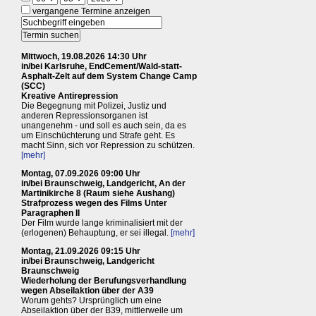
vergangene Termine anzeigen
Mittwoch, 19.08.2026 14:30 Uhr
in/bei Karlsruhe, EndCement/Wald-statt-
Asphalt-Zelt auf dem System Change Camp
(SCC)
Kreative Antirepression
Die Begegnung mit Polizei, Justiz und
anderen Repressionsorganen ist
unangenehm - und soll es auch sein, da es
um Einschüchterung und Strafe geht. Es
macht Sinn, sich vor Repression zu schützen.
[mehr]
Montag, 07.09.2026 09:00 Uhr
in/bei Braunschweig, Landgericht, An der
Martinikirche 8 (Raum siehe Aushang)
Strafprozess wegen des Films Unter
Paragraphen II
Der Film wurde lange kriminalisiert mit der
(erlogenen) Behauptung, er sei illegal.
[mehr]
Montag, 21.09.2026 09:15 Uhr
in/bei Braunschweig, Landgericht
Braunschweig
Wiederholung der Berufungsverhandlung
wegen Abseilaktion über der A39
Worum gehts? Ursprünglich um eine
Abseilaktion über der B39, mittlerweile um