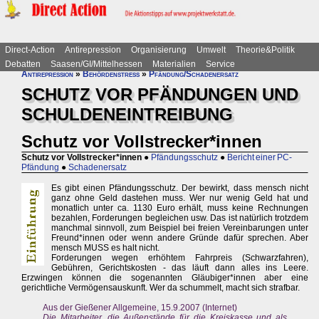
Direct-Action
Antirepression
Organisierung
Umwelt
Theorie&Politik
Debatten
Saasen/GI/Mittelhessen
Materialien
Service
Antirepression
»
Behördenstress
»
Pfändung/Schadenersatz
SCHUTZ VOR PFÄNDUNGEN UND
SCHULDENEINTREIBUNG
Schutz vor Vollstrecker*innen
Schutz vor Vollstrecker*innen
●
Pfändungsschutz
●
Bericht einer PC-
Pfändung
●
Schadenersatz
Es gibt einen Pfändungsschutz. Der bewirkt, dass mensch nicht
ganz ohne Geld dastehen muss. Wer nur wenig Geld hat und
monatlich unter ca. 1130 Euro erhält, muss keine Rechnungen
bezahlen, Forderungen begleichen usw. Das ist natürlich trotzdem
manchmal sinnvoll, zum Beispiel bei freien Vereinbarungen unter
Freund*innen oder wenn andere Gründe dafür sprechen. Aber
mensch MUSS es halt nicht.
Forderungen wegen erhöhtem Fahrpreis (Schwarzfahren),
Gebühren, Gerichtskosten - das läuft dann alles ins Leere.
Erzwingen können die sogenannten Gläubiger*innen aber eine
gerichtliche Vermögensauskunft. Wer da schummelt, macht sich strafbar.
Aus der Gießener Allgemeine, 15.9.2007 (Internet)
Die Mitarbeiter, die Außenstände für die Kreiskasse und als