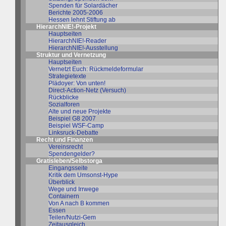
Spenden für Solardächer
Berichte 2005-2006
Hessen lehnt Stiftung ab
HierarchNIE!-Projekt
Hauptseiten
HierarchNIE!-Reader
HierarchNIE!-Ausstellung
Struktur und Vernetzung
Hauptseiten
Vernetzt Euch: Rückmeldeformular
Strategietexte
Plädoyer: Von unten!
Direct-Action-Netz (Versuch)
Rückblicke
Sozialforen
Alte und neue Projekte
Beispiel G8 2007
Beispiel WSF-Camp
Linksruck-Debatte
Recht und Finanzen
Vereinsrecht
Spendengelder?
Gratisleben/Selbstorga
Eingangsseite
Kritik dem Umsonst-Hype
Überblick
Wege und Irrwege
Containern
Von A nach B kommen
Essen
Teilen/Nutzi-Gem
Zeitausgleich