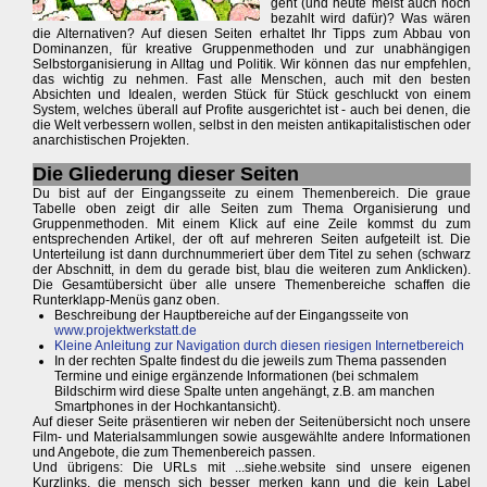
geht (und heute meist auch noch
bezahlt wird dafür)? Was wären
die Alternativen? Auf diesen Seiten erhaltet Ihr Tipps zum Abbau von
Dominanzen, für kreative Gruppenmethoden und zur unabhängigen
Selbstorganisierung in Alltag und Politik. Wir können das nur empfehlen,
das wichtig zu nehmen. Fast alle Menschen, auch mit den besten
Absichten und Idealen, werden Stück für Stück geschluckt von einem
System, welches überall auf Profite ausgerichtet ist - auch bei denen, die
die Welt verbessern wollen, selbst in den meisten antikapitalistischen oder
anarchistischen Projekten.
Die Gliederung dieser Seiten
Du bist auf der Eingangsseite zu einem Themenbereich. Die graue
Tabelle oben zeigt dir alle Seiten zum Thema Organisierung und
Gruppenmethoden. Mit einem Klick auf eine Zeile kommst du zum
entsprechenden Artikel, der oft auf mehreren Seiten aufgeteilt ist. Die
Unterteilung ist dann durchnummeriert über dem Titel zu sehen (schwarz
der Abschnitt, in dem du gerade bist, blau die weiteren zum Anklicken).
Die Gesamtübersicht über alle unsere Themenbereiche schaffen die
Runterklapp-Menüs ganz oben.
Beschreibung der Hauptbereiche auf der Eingangsseite von
www.projektwerkstatt.de
Kleine Anleitung zur Navigation durch diesen riesigen Internetbereich
In der rechten Spalte findest du die jeweils zum Thema passenden
Termine und einige ergänzende Informationen (bei schmalem
Bildschirm wird diese Spalte unten angehängt, z.B. am manchen
Smartphones in der Hochkantansicht).
Auf dieser Seite präsentieren wir neben der Seitenübersicht noch unsere
Film- und Materialsammlungen sowie ausgewählte andere Informationen
und Angebote, die zum Themenbereich passen.
Und übrigens: Die URLs mit ...siehe.website sind unsere eigenen
Kurzlinks, die mensch sich besser merken kann und die kein Label