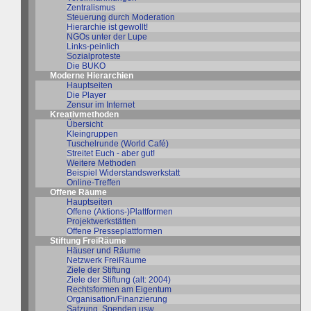
Zentralismus
Steuerung durch Moderation
Hierarchie ist gewollt!
NGOs unter der Lupe
Links-peinlich
Sozialproteste
Die BUKO
Moderne Hierarchien
Hauptseiten
Die Player
Zensur im Internet
Kreativmethoden
Übersicht
Kleingruppen
Tuschelrunde (World Café)
Streitet Euch - aber gut!
Weitere Methoden
Beispiel Widerstandswerkstatt
Online-Treffen
Offene Räume
Hauptseiten
Offene (Aktions-)Plattformen
Projektwerkstätten
Offene Presseplattformen
Stiftung FreiRäume
Häuser und Räume
Netzwerk FreiRäume
Ziele der Stiftung
Ziele der Stiftung (alt: 2004)
Rechtsformen am Eigentum
Organisation/Finanzierung
Satzung, Spenden usw.