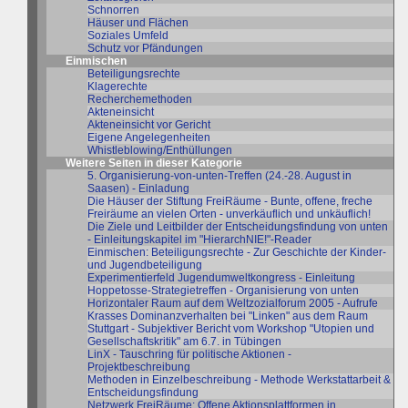
Schnorren
Häuser und Flächen
Soziales Umfeld
Schutz vor Pfändungen
Einmischen
Beteiligungsrechte
Klagerechte
Recherchemethoden
Akteneinsicht
Akteneinsicht vor Gericht
Eigene Angelegenheiten
Whistleblowing/Enthüllungen
Weitere Seiten in dieser Kategorie
5. Organisierung-von-unten-Treffen (24.-28. August in
Saasen) - Einladung
Die Häuser der Stiftung FreiRäume - Bunte, offene, freche
Freiräume an vielen Orten - unverkäuflich und unkäuflich!
Die Ziele und Leitbilder der Entscheidungsfindung von unten
- Einleitungskapitel im "HierarchNIE!"-Reader
Einmischen: Beteiligungsrechte - Zur Geschichte der Kinder-
und Jugendbeteiligung
Experimentierfeld Jugendumweltkongress - Einleitung
Hoppetosse-Strategietreffen - Organisierung von unten
Horizontaler Raum auf dem Weltzozialforum 2005 - Aufrufe
Krasses Dominanzverhalten bei "Linken" aus dem Raum
Stuttgart - Subjektiver Bericht vom Workshop "Utopien und
Gesellschaftskritik" am 6.7. in Tübingen
LinX - Tauschring für politische Aktionen -
Projektbeschreibung
Methoden in Einzelbeschreibung - Methode Werkstattarbeit &
Entscheidungsfindung
Netzwerk FreiRäume: Offene Aktionsplattformen in