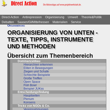
Direct-Action
Antirepression
Organisierung
Umwelt
Theorie&Politik
Debatten
Saasen/GI/Mittelhessen
Materialien
Service
Organisierung
ORGANISIERUNG VON UNTEN -
TEXTE, TIPPS, INSTRUMENTE
UND METHODEN
Übersicht zum Themenbereich
Dominanzabbau
Hierarchien erkennen
Eliten in Bewegungen
Ziegen und Schafe
Schlechte Beispiele
Große Treffen
Open Space
Fish Bowl
Beispiel JUKss
Entscheidungsfindung
Hauptseiten
Plenum
Konsens
Tricks von NGOs & Co.
Vereinnahmungen