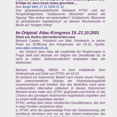
Erfolge ist, dass kaum etwas geschieht ...
Aus
Junge Welt, 27.11.2006 (S. 8)
Das globalisierungskritische Netzwerk ATTAC und der
Kongreßträgerkreis "Solidarische Ökonomie" werten die
Tagung "Wie wollen wir wirtschaften? Solidarische Ökonomie
im globalisierten Kapitalismus" an diesem Wochenende in
Berlin als "riesigen Erfolg"
Im Original: Attac-Kongress 19.-21.10.2001
Zitate aus Reden, Internetberichten usw.
Bernard Cassen, Präsident von Attac Frankreich, in seiner
Rede zur Eröffnung des Kongresses am 19.10., Quelle:
www.attac-netzwerk.de
... der Vorwurf, dass Attac die Legitimität der Regierungen in
Frage stellt und deshalb ein Gegner der Demokratie ist, ist
nicht zu halten. Selbstverständlich respektiert Attac die
Wahlurnen.
Barbara Unmüßig, WEED, in ihrer Auftaktrede über
Hintergründe und Ziele von ATTAC am 19.10.
Es bestand ein historischer Bedarf nach einem neuen Projekt,
das unterschiedliche Stränge der Globalisierungskritik
zusammenfasst und bündelt, das das Bedürfnis nach einer
umfassenden Alternative artikuliert. In diesen historischen
Moment hinein hatte sich ATTAC gegründet und konnte so die
Chance des günstigen historischen Augenblicks ergreifen und
zu einem Hoffnungsträger werden. ...
ATTAC verfügt über einen inhaltlichen Grundkonsens, der sich
in zwei Punkten resümieren lässt:
a. ATTAC lehnt die gegenwärtige Form der Globalisierung, die
neoliberal dominiert und nur an den Gewin-ninteressen der