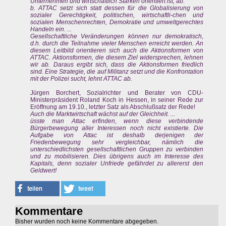
Unternehmen und wirtschaftlich Starken orientiert ist, ab.
b. ATTAC setzt sich statt dessen für die Globalisierung von
sozialer Gerechtigkeit, politischen, wirtschaftli-chen und
sozialen Menschenrechten, Demokratie und umweltgerechtes
Handeln ein. ...
Gesellschaftliche Veränderungen können nur demokratisch,
d.h. durch die Teilnahme vieler Menschen erreicht werden. An
diesem Leitbild orientieren sich auch die Aktionsformen von
ATTAC. Aktionsformen, die diesem Ziel widersprechen, lehnen
wir ab. Daraus ergibt sich, dass die Aktionsformen friedlich
sind. Eine Strategie, die auf Militanz setzt und die Konfrontation
mit der Polizei sucht, lehnt ATTAC ab.
Jürgen Borchert, Sozialrichter und Berater von CDU-
Ministerpräsident Roland Koch in Hessen, in seiner Rede zur
Eröffnung am 19.10., letzter Satz als Abschlußsatz der Rede!
Auch die Marktwirtschaft wächst auf der Gleichheit. ...
üsste man Attac erfinden, wenn diese verbindende
Bürgerbewegung aller Interessen noch nicht existierte. Die
Aufgabe von Attac ist deshalb derjenigen der
Friedenbewegung sehr vergleichbar, nämlich die
unterschiedlichsten gesellschaftlichen Gruppen zu verbinden
und zu mobilisieren. Dies übrigens auch im Interesse des
Kapitals, denn sozialer Unfriede gefährdet zu allererst den
Geldwert!
Kommentare
Bisher wurden noch keine Kommentare abgegeben.