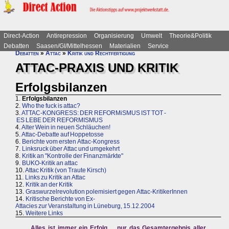
Direct-Action
Antirepression
Organisierung
Umwelt
Theorie&Politik
Debatten
Saasen/GI/Mittelhessen
Materialien
Service
Debatten
»
Attac
»
Kritik und Rechtfertigung
ATTAC-PRAXIS UND KRITIK
Erfolgsbilanzen
1.
Erfolgsbilanzen
2.
Who the fuck is attac?
3.
ATTAC-KONGRESS: DER REFORMiSMUS IST TOT -
ES LEBE DER REFORMISMUS
4.
Alter Wein in neuen Schläuchen!
5.
Attac-Debatte auf Hoppetosse
6.
Berichte vom ersten Attac-Kongress
7.
Linksruck über Attac und umgekehrt
8.
Kritik an "Kontrolle der Finanzmärkte"
9.
BUKO-Kritik an attac
10.
Attac Kritik (von Traute Kirsch)
11.
Links zu Kritik an Attac
12.
Kritik an der Kritik
13.
Graswurzelrevolution polemisiert gegen Attac-KritikerInnen
14.
Kritische Berichte von Ex-
Attacies zur Veranstaltung in Lüneburg, 15.12.2004
15.
Weitere Links
Alles ist immer ein Erfolg ... nur das Gesamtergebnis aller