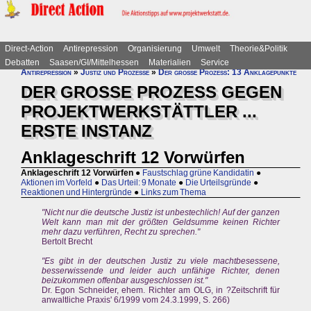
Direct-Action
Antirepression
Organisierung
Umwelt
Theorie&Politik
Debatten
Saasen/GI/Mittelhessen
Materialien
Service
Antirepression
»
Justiz und Prozesse
»
Der große Prozess: 13 Anklagepunkte
DER GROSSE PROZESS GEGEN
PROJEKTWERKSTÄTTLER ...
ERSTE INSTANZ
Anklageschrift 12 Vorwürfen
Anklageschrift 12 Vorwürfen
●
Faustschlag grüne Kandidatin
●
Aktionen im Vorfeld
●
Das Urteil: 9 Monate
●
Die Urteilsgründe
●
Reaktionen und Hintergründe
●
Links zum Thema
"Nicht nur die deutsche Justiz ist unbestechlich! Auf der ganzen
Welt kann man mit der größten Geldsumme keinen Richter
mehr dazu verführen, Recht zu sprechen."
Bertolt Brecht
"Es gibt in der deutschen Justiz zu viele machtbesessene,
besserwissende und leider auch unfähige Richter, denen
beizukommen offenbar ausgeschlossen ist."
Dr. Egon Schneider, ehem. Richter am OLG, in ?Zeitschrift für
anwaltliche Praxis' 6/1999 vom 24.3.1999, S. 266)