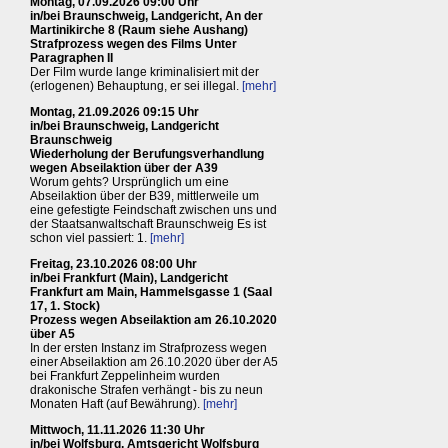
Montag, 07.09.2026 09:00 Uhr
in/bei Braunschweig, Landgericht, An der
Martinikirche 8 (Raum siehe Aushang)
Strafprozess wegen des Films Unter
Paragraphen II
Der Film wurde lange kriminalisiert mit der
(erlogenen) Behauptung, er sei illegal.
[mehr]
Montag, 21.09.2026 09:15 Uhr
in/bei Braunschweig, Landgericht
Braunschweig
Wiederholung der Berufungsverhandlung
wegen Abseilaktion über der A39
Worum gehts? Ursprünglich um eine
Abseilaktion über der B39, mittlerweile um
eine gefestigte Feindschaft zwischen uns und
der Staatsanwaltschaft Braunschweig Es ist
schon viel passiert: 1.
[mehr]
Freitag, 23.10.2026 08:00 Uhr
in/bei Frankfurt (Main), Landgericht
Frankfurt am Main, Hammelsgasse 1 (Saal
17, 1. Stock)
Prozess wegen Abseilaktion am 26.10.2020
über A5
In der ersten Instanz im Strafprozess wegen
einer Abseilaktion am 26.10.2020 über der A5
bei Frankfurt Zeppelinheim wurden
drakonische Strafen verhängt - bis zu neun
Monaten Haft (auf Bewährung).
[mehr]
Mittwoch, 11.11.2026 11:30 Uhr
in/bei Wolfsburg, Amtsgericht Wolfsburg