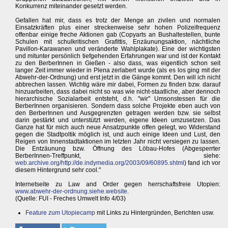
Konkurrenz miteinander gesetzt werden.
Gefallen hat mir, dass es trotz der Menge an zivilen und normalen
Einsatzkräften plus einer streckenweise sehr hohen Polizeifrequenz
offenbar einige freche Aktionen gab (Copyarts an Bushaltestellen, bunte
Schulen mit schulkritischen Grafittis, Enzäunungsaktion, nächtliche
Pavillon-Karawanen und veränderte Wahlplakate). Eine der wichtigsten
und mitunter persönlich tiefgehenden Erfahrungen war und ist der Kontakt
zu den BerberInnen in Gießen - also dass, was eigentlich schon seit
langer Zeit immer wieder in Plena zerlabert wurde (als es los ging mit der
Abwehr-der-Ordnung) und erst jetzt in die Gänge kommt. Den will ich nicht
abbrechen lassen. Wichtig wäre mir dabei, Formen zu finden bzw. darauf
hinzuarbeiten, dass dabei nicht so was wie nicht-staatliche, aber dennoch
hierarchische Sozialarbeit entsteht, d.h. "wir" Umsonstessen für die
BerberInnen organisieren. Sondern dass solche Projekte eben auch von
den BerberInnen und Ausgegrenzten getragen werden bzw. sie selbst
darin gestärkt und unterstützt werden, eigene Ideen umzusetzen. Das
Ganze hat für mich auch neue Ansatzpunkte offen gelegt, wo Widerstand
gegen die Stadtpoltik möglich ist, und auch einige Ideen und Lust, den
Reigen von Innenstadtaktionen im letzten Jahr nicht versiegen zu lassen.
Die Entzäunung bzw. Öffnung des Löbau-Hofes (Abgesperrter
BerberInnen-Treffpunkt, siehe:
web.archive.org/http://de.indymedia.org/2003/09/60895.shtml
) fand ich vor
diesem Hintergrund sehr cool."
Internetseite zu Law and Order gegen herrschaftsfreie Utopien:
www.abwehr-der-ordnung.siehe.website
.
(Quelle: FUI - Freches Umwelt Info 4/03)
Feature zum Utopiecamp
mit Links zu Hintergründen, Berichten usw.