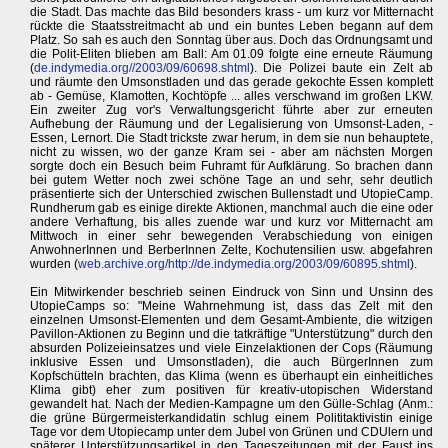
die Stadt. Das machte das Bild besonders krass - um kurz vor Mitternacht
rückte die Staatsstreitmacht ab und ein buntes Leben begann auf dem
Platz. So sah es auch den Sonntag über aus. Doch das Ordnungsamt und
die Polit-Eliten blieben am Ball: Am 01.09 folgte eine erneute Räumung
(
de.indymedia.org//2003/09/60698.shtml
). Die Polizei baute ein Zelt ab
und räumte den Umsonstladen und das gerade gekochte Essen komplett
ab - Gemüse, Klamotten, Kochtöpfe ... alles verschwand im großen LKW.
Ein zweiter Zug vor's Verwaltungsgericht führte aber zur erneuten
Aufhebung der Räumung und der Legalisierung von Umsonst-Laden, -
Essen, Lernort. Die Stadt trickste zwar herum, in dem sie nun behauptete,
nicht zu wissen, wo der ganze Kram sei - aber am nächsten Morgen
sorgte doch ein Besuch beim Fuhramt für Aufklärung. So brachen dann
bei gutem Wetter noch zwei schöne Tage an und sehr, sehr deutlich
präsentierte sich der Unterschied zwischen Bullenstadt und UtopieCamp.
Rundherum gab es einige direkte Aktionen, manchmal auch die eine oder
andere Verhaftung, bis alles zuende war und kurz vor Mitternacht am
Mittwoch in einer sehr bewegenden Verabschiedung von einigen
AnwohnerInnen und BerberInnen Zelte, Kochutensilien usw. abgefahren
wurden (
web.archive.org/http://de.indymedia.org/2003/09/60895.shtml
).
Ein Mitwirkender beschrieb seinen Eindruck von Sinn und Unsinn des
UtopieCamps so: "Meine Wahrnehmung ist, dass das Zelt mit den
einzelnen Umsonst-Elementen und dem Gesamt-Ambiente, die witzigen
Pavillon-Aktionen zu Beginn und die tatkräftige "Unterstützung" durch den
absurden Polizeieinsatzes und viele Einzelaktionen der Cops (Räumung
inklusive Essen und Umsonstladen), die auch BürgerInnen zum
Kopfschütteln brachten, das Klima (wenn es überhaupt ein einheitliches
Klima gibt) eher zum positiven für kreativ-utopischen Widerstand
gewandelt hat. Nach der Medien-Kampagne um den Gülle-Schlag (Anm.:
die grüne Bürgermeisterkandidatin schlug einem Polititaktivistin einige
Tage vor dem Utopiecamp unter dem Jubel von Grünen und CDUlern und
späterer Unterstützungsartikel in den Tageszeitungen mit der Faust ins