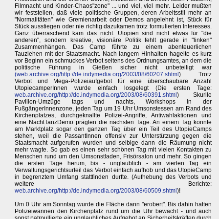
Filmnacht und Kinder-Chaos"zone" ... und viel, viel mehr. Leider mußten
wir feststellen, daß viele politische Gruppen, deren Arbeitsstil mehr an
"Normalitäten" wie Gremienarbeit oder Demos angelehnt ist, Stück für
Stück ausstiegen oder nie richtig dazukamen trotz formulierten Interesses.
Ganz überraschend kam das nicht: Utopien sind nicht etwas für "die
anderen", sondern kreative, visionäre Politik fehlt gerade in "linken"
Zusammenhängen. Das Camp führte zu einem abenteuerlichen
Tauziehen mit der Staatsmacht. Nach langem Hinhalten hagelte es kurz
vor Beginn ein schmuckes Verbot seitens des Ordnungsamtes, an dem die
politische Führung in Gießen sicher nicht unbeteiligt war
(
web.archive.org/http://de.indymedia.org/2003/08/60207.shtml
). Trotz
Verbot und Mega-Polizeiaufgebot für eine überschaubare Anzahl
UtopiecamperInnen wurde einfach losgelegt (Die ersten Tage:
web.archive.org/http://de.indymedia.org/2003/08/60391.shtml
) Skurile
Pavillon-Umzüge tags und nachts, Workshops in der
FußgängerInnenzone, jeden Tag um 19 Uhr Umsonstessen am Rand des
Kirchenplatzes, durchgeknallte Polizei-Angriffe, Antiwahlaktionen und
eine NachtTanzDemo prägten die nächsten Tage. An einem Tag konnte
am Marktplatz sogar den ganzen Tag über ein Teil des UtopieCamps
stehen, weil die PassantInnen offensiv zur Unterstützung gegen die
Staatsmacht aufgerufen wurden und selbige dann die Räumung nicht
mehr wagte. So gab es einen sehr schönen Tag mit vielen Kontakten zu
Menschen rund um den Umsonstladen, Frisörsalon und mehr. So gingen
die ersten Tage herum, bis - unglaublich - am vierten Tag ein
Verwaltungsgerichtsurteil das Verbot einfach aufhob und das UtopieCamp
in begrenztem Umfang stattfinden durfte. (Aufhebung des Verbots und
weitere Berichte:
web.archive.org/http://de.indymedia.org/2003/08/60509.shtml
)!
Um 0 Uhr am Sonntag wurde die Fläche dann "erobert". Bis dahin hatten
Polizeiwannen den Kirchenplatz rund um die Uhr bewacht - und auch
sonst patroullierte ein unglaubliches Aufgebot an Sicherheitskräften durch