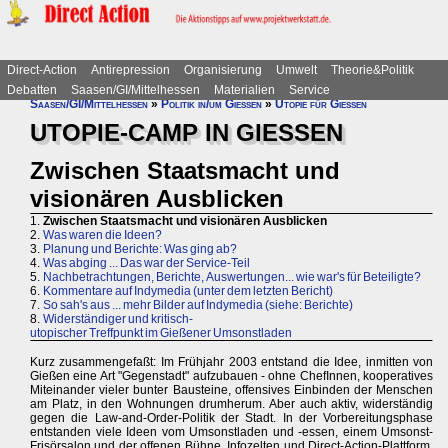
Direct-Action
Antirepression
Organisierung
Umwelt
Theorie&Politik
Debatten
Saasen/GI/Mittelhessen
Materialien
Service
Saasen/GI/Mittelhessen
»
Politik in/um Gießen
»
Utopie für Gießen
UTOPIE-CAMP IN GIESSEN
Zwischen Staatsmacht und
visionären Ausblicken
1.
Zwischen Staatsmacht und visionären Ausblicken
2.
Was waren die Ideen?
3.
Planung und Berichte: Was ging ab?
4.
Was abging ... Das war der Service-Teil
5.
Nachbetrachtungen, Berichte, Auswertungen... wie war's für Beteiligte?
6.
Kommentare auf Indymedia (unter dem letzten Bericht)
7.
So sah's aus ... mehr Bilder auf Indymedia (siehe: Berichte)
8.
Widerständiger und kritisch-
utopischer Treffpunkt im Gießener Umsonstladen
Kurz zusammengefaßt: Im Frühjahr 2003 entstand die Idee, inmitten von
Gießen eine Art "Gegenstadt" aufzubauen - ohne ChefInnen, kooperatives
Miteinander vieler bunter Bausteine, offensives Einbinden der Menschen
am Platz, in den Wohnungen drumherum. Aber auch aktiv, widerständig
gegen die Law-and-Order-Politik der Stadt. In der Vorbereitungsphase
entstanden viele Ideen vom Umsonstladen und -essen, einem Umsonst-
Frisörsalon und der offenen Bühne, Infozelten und Direct-Action-Plattform,