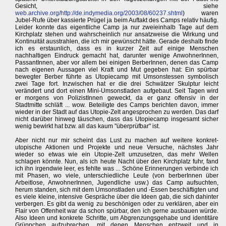
Gesicht, siehe
web.archive.org/http://de.indymedia.org/2003/08/60237.shtml
) waren
Jubel-Rufe über kassierte Prügel ja beim Auftakt des Camps relativ häufig.
Leider konnte das eigentliche Camp ja nur zweieinhalb Tage auf dem
Kirchplatz stehen und wahrscheinlich nur ansatzweise die Wirkung und
Kontinuität ausstrahlen, die ich mir gewünscht hätte. Gerade deshalb finde
ich es erstaunlich, dass es in kurzer Zeit auf einige Menschen
nachhaltigen Eindruck gemacht hat, darunter wenige AnwohnerInnen,
PassantInnen, aber vor allem bei einigen BerberInnen, denen das Camp
nach eigenen Aussagen viel Kraft und Mut gegeben hat: Ein spürbar
bewegter Berber führte as Utopiecamp mit Umsonstessen symbolisch
zwei Tage fort. Inzwischen hat er die drei Schwätzer Skulptur leicht
verändert und dort einen Mini-Umsonstladen aufgebaut. Seit Tagen wird
er morgens von PolizistInnen geweckt, da er ganz offensiv in der
Stadtmitte schläft ... wow. Beteiligte des Camps berichten davon, immer
wieder in der Stadt auf das Utopie-Zelt angesprochen zu werden. Das darf
nicht darüber hinweg täuschen, dass das Utopiecamp insgesamt sicher
wenig bewirkt hat bzw. all das kaum "überprüfbar" ist.
Aber nicht nur mir scheint das Lust zu machen auf weitere konkret-
utopische Aktionen und Projekte und neue Versuche, nächstes Jahr
wieder so etwas wie ein Utopie-Zelt umzusetzen, das mehr Wellen
schlagen könnte. Nun, als ich heute Nacht über den Kirchplatz fuhr, fand
ich ihn irgendwie leer, es fehlte was ... Schöne Erinnerungen verbinde ich
mit Phasen, wo viele, unterschiedliche Leute (von berberInnen über
Arbeitlose, AnwohnerInnen, Jugendliche usw.) das Camp aufsuchten,
herum standen, sich mit dem Umsonstladen und -Essen beschäftigten und
es viele kleine, intensive Gespräche über die Ideen gab, die sich dahinter
verbergen. Es gibt da wenig zu beschönigen oder zu verklären, aber ein
Flair von Offenheit war da schon spürbar, den ich gerne ausbauen würde.
Also Ideen und konkrete Schritte, um Abgrenzungsgehabe und identitäre
Grüppchen aufzubrechen, mit denen Menschen entzweit und in