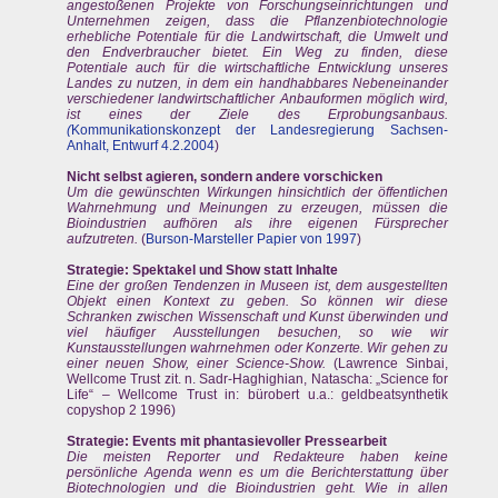
angestoßenen Projekte von Forschungseinrichtungen und
Unternehmen zeigen, dass die Pflanzenbiotechnologie
erhebliche Potentiale für die Landwirtschaft, die Umwelt und
den Endverbraucher bietet. Ein Weg zu finden, diese
Potentiale auch für die wirtschaftliche Entwicklung unseres
Landes zu nutzen, in dem ein handhabbares Nebeneinander
verschiedener landwirtschaftlicher Anbauformen möglich wird,
ist eines der Ziele des Erprobungsanbaus.
(
Kommunikationskonzept der Landesregierung Sachsen-
Anhalt, Entwurf 4.2.2004
)
Nicht selbst agieren, sondern andere vorschicken
Um die gewünschten Wirkungen hinsichtlich der öffentlichen
Wahrnehmung und Meinungen zu erzeugen, müssen die
Bioindustrien aufhören als ihre eigenen Fürsprecher
aufzutreten.
(
Burson-Marsteller Papier von 1997
)
Strategie: Spektakel und Show statt Inhalte
Eine der großen Tendenzen in Museen ist, dem ausgestellten
Objekt einen Kontext zu geben. So können wir diese
Schranken zwischen Wissenschaft und Kunst überwinden und
viel häufiger Ausstellungen besuchen, so wie wir
Kunstausstellungen wahrnehmen oder Konzerte. Wir gehen zu
einer neuen Show, einer Science-Show.
(Lawrence Sinbai,
Wellcome Trust zit. n. Sadr-Haghighian, Natascha: „Science for
Life“ – Wellcome Trust in: bürobert u.a.: geldbeatsynthetik
copyshop 2 1996)
Strategie: Events mit phantasievoller Pressearbeit
Die meisten Reporter und Redakteure haben keine
persönliche Agenda wenn es um die Berichterstattung über
Biotechnologien und die Bioindustrien geht. Wie in allen