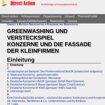
Direct-Action
Antirepression
Organisierung
Umwelt
Theorie&Politik
Debatten
Saasen/GI/Mittelhessen
Materialien
Service
Umwelt
»
Biotech-Seilschaften
»
Konzerne und Briefkästen
GREENWASHING UND
VERSTECKSPIEL
KONZERNE UND DIE FASSADE
DER KLEINFIRMEN
Einleitung
1.
Einleitung
2.
Versteckspiel am Beispiel: Der Firmenverbund BioOK (inzwischen aufgelöst)
3.
Staat und Konzerne - gemeinsam aktiv
4.
Lieblingsfeind der Deutschen: Monsanto
5.
Deutsche Konzerne I: BASF (genauer: BASF Plant Science)
6.
Deutsche Konzerne II: Bayer (genauer: Bayer CropScience)
7.
Deutsche Konzerne III: KWS (genauer: KWS Saat AG)
8.
Und einige mehr ...
9.
Eine Hand wäscht die andere ... und boxt die andere: Konkurrenz und Koopera
10.
Netzwerke, Tarnfirmen & Co.: Unternehmen und ihr Einfluss
11.
Links