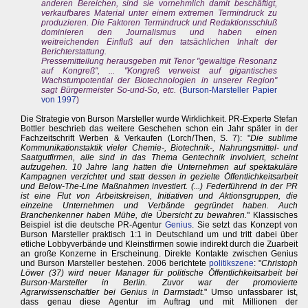
anderen Bereichen, sind sie vornehmlich damit beschäftigt,
verkaufbares Material unter einem extremen Termindruck zu
produzieren. Die Faktoren Termindruck und Redaktionsschluß
dominieren den Journalismus und haben einen
weitreichenden Einfluß auf den tatsächlichen Inhalt der
Berichterstattung.
Pressemitteilung herausgeben mit Tenor "gewaltige Resonanz
auf Kongreß", ... "Kongreß verweist auf gigantisches
Wachstumpotential der Biotechnologien in unserer Region"
sagt Bürgermeister So-und-So, etc.
(
Burson-Marsteller Papier
von 1997
)
Die Strategie von Burson Marsteller wurde Wirklichkeit. PR-Experte Stefan
Bottler beschrieb das weitere Geschehen schon ein Jahr später in der
Fachzeitschrift Werben & Verkaufen (Lorch/Then, S. 7): "
Die sublime
Kommunikationstaktik vieler Chemie-, Biotechnik-, Nahrungsmittel- und
Saatgutfirmen, alle sind in das Thema Gentechnik involviert, scheint
aufzugehen. 10 Jahre lang hatten die Unternehmen auf spektakuläre
Kampagnen verzichtet und statt dessen in gezielte Öffentlichkeitsarbeit
und Below-The-Line Maßnahmen investiert. (...) Federführend in der PR
ist eine Flut von Arbeitskreisen, Initiativen und Aktionsgruppen, die
einzelne Unternehmen und Verbände gegründet haben. Auch
Branchenkenner haben Mühe, die Übersicht zu bewahren.
" Klassisches
Beispiel ist die deutsche PR-Agentur
Genius
. Sie setzt das Konzept von
Burson Marsteller praktisch 1:1 in Deutschland um und tritt dabei über
etliche Lobbyverbände und Kleinstfirmen sowie indirekt durch die Zuarbeit
an große Konzerne in Erscheinung. Direkte Kontakte zwischen Genius
und Burson Marsteller bestehen. 2006 berichtete
politikszene
: "
Christoph
Löwer (37) wird neuer Manager für politische Öffentlichkeitsarbeit bei
Burson-Marsteller in Berlin. Zuvor war der promovierte
Agrarwissenschaftler bei Genius in Darmstadt.
" Umso unfassbarer ist,
dass genau diese Agentur im Auftrag und mit Millionen der