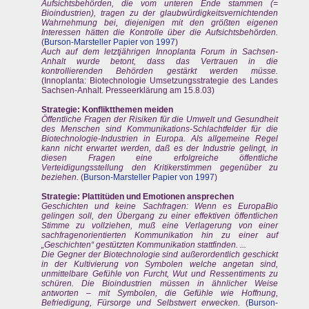
Aufsichtsbehörden, die vom unteren Ende stammen (=
Bioindustrien), tragen zu der glaubwürdigkeitsvernichtenden
Wahrnehmung bei, diejenigen mit den größten eigenen
Interessen hätten die Kontrolle über die Aufsichtsbehörden.
(
Burson-Marsteller Papier von 1997
)
Auch auf dem letztjährigen Innoplanta Forum in Sachsen-
Anhalt wurde betont, dass das Vertrauen in die
kontrollierenden Behörden gestärkt werden müsse.
(Innoplanta: Biotechnologie Umsetzungsstrategie des Landes
Sachsen-Anhalt. Presseerklärung am 15.8.03)
Strategie: Konfliktthemen meiden
Öffentliche Fragen der Risiken für die Umwelt und Gesundheit
des Menschen sind Kommunikations-Schlachtfelder für die
Biotechnologie-Industrien in Europa. Als allgemeine Regel
kann nicht erwartet werden, daß es der Industrie gelingt, in
diesen Fragen eine erfolgreiche öffentliche
Verteidigungsstellung den Kritikerstimmen gegenüber zu
beziehen.
(
Burson-Marsteller Papier von 1997
)
Strategie: Plattitüden und Emotionen ansprechen
Geschichten und keine Sachfragen: Wenn es EuropaBio
gelingen soll, den Übergang zu einer effektiven öffentlichen
Stimme zu vollziehen, muß eine Verlagerung von einer
sachfragenorientierten Kommunikation hin zu einer auf
„Geschichten“ gestützten Kommunikation stattfinden. ...
Die Gegner der Biotechnologie sind außerordentlich geschickt
in der Kultivierung von Symbolen welche angetan sind,
unmittelbare Gefühle von Furcht, Wut und Ressentiments zu
schüren. Die Bioindustrien müssen in ähnlicher Weise
antworten – mit Symbolen, die Gefühle wie Hoffnung,
Befriedigung, Fürsorge und Selbstwert erwecken.
(
Burson-