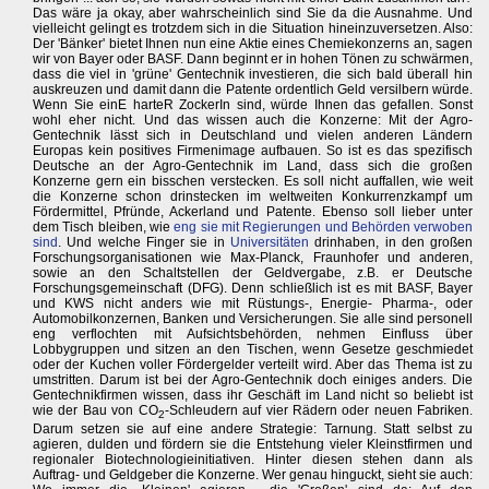
Das wäre ja okay, aber wahrscheinlich sind Sie da die Ausnahme. Und
vielleicht gelingt es trotzdem sich in die Situation hineinzuversetzen. Also:
Der 'Bänker' bietet Ihnen nun eine Aktie eines Chemiekonzerns an, sagen
wir von Bayer oder BASF. Dann beginnt er in hohen Tönen zu schwärmen,
dass die viel in 'grüne' Gentechnik investieren, die sich bald überall hin
auskreuzen und damit dann die Patente ordentlich Geld versilbern würde.
Wenn Sie einE harteR ZockerIn sind, würde Ihnen das gefallen. Sonst
wohl eher nicht. Und das wissen auch die Konzerne: Mit der Agro-
Gentechnik lässt sich in Deutschland und vielen anderen Ländern
Europas kein positives Firmenimage aufbauen. So ist es das spezifisch
Deutsche an der Agro-Gentechnik im Land, dass sich die großen
Konzerne gern ein bisschen verstecken. Es soll nicht auffallen, wie weit
die Konzerne schon drinstecken im weltweiten Konkurrenzkampf um
Fördermittel, Pfründe, Ackerland und Patente. Ebenso soll lieber unter
dem Tisch bleiben, wie
eng sie mit Regierungen und Behörden verwoben
sind
. Und welche Finger sie in
Universitäten
drinhaben, in den großen
Forschungsorganisationen wie Max-Planck, Fraunhofer und anderen,
sowie an den Schaltstellen der Geldvergabe, z.B. er Deutsche
Forschungsgemeinschaft (DFG). Denn schließlich ist es mit BASF, Bayer
und KWS nicht anders wie mit Rüstungs-, Energie- Pharma-, oder
Automobilkonzernen, Banken und Versicherungen. Sie alle sind personell
eng verflochten mit Aufsichtsbehörden, nehmen Einfluss über
Lobbygruppen und sitzen an den Tischen, wenn Gesetze geschmiedet
oder der Kuchen voller Fördergelder verteilt wird. Aber das Thema ist zu
umstritten. Darum ist bei der Agro-Gentechnik doch einiges anders. Die
Gentechnikfirmen wissen, dass ihr Geschäft im Land nicht so beliebt ist
wie der Bau von CO
-Schleudern auf vier Rädern oder neuen Fabriken.
2
Darum setzen sie auf eine andere Strategie: Tarnung. Statt selbst zu
agieren, dulden und fördern sie die Entstehung vieler Kleinstfirmen und
regionaler Biotechnologieinitiativen. Hinter diesen stehen dann als
Auftrag- und Geldgeber die Konzerne. Wer genau hinguckt, sieht sie auch: