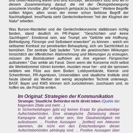
und Green-washing waren und sind Konzept: "
Besonders stolz sind wir in
diesem Zusammenhang darauf, die mit der Ökologiebewegung
assoziierte Vorsilbe „Bio“ erfolgreich gehijackt zu haben.
" Weitere Begriffe
sollten folgen, allen voran der immer schon farblose Begriff der
Nachhaltigkeit. InnoPlanta sieht GentechnikerInnen "
mit der Klugheit der
Natur
" arbeiten.
Was Burson-Marsteller und die Gentechnikkonzerne stattdessen richtig
fanden, stand deutlich im PR-Papier: "
Geschichten und keine
Sachfragen
". Emotional sein, war Trumpf, um "
Gefühle wie Hoffnung,
Befriedigung, Fürsorge und Selbstwert erwecken
" zu können - welch ein
seltsamer Kontrast zur penetranten Behauptung, sich um Sachlichkeit zu
bemühen. Der zentrale Satz lauteter: "
Um die gewünschten Wirkungen
hinsichtlich der öffentlichen Wahrnehmung und Meinungen zu erzeugen,
müssen die Bioindustrien aufhören als ihre eigenen Fürsprecher
aufzutreten.
" Das wirkte als Fanal. Denn wenn die Konzerne nicht selbst
die Werbetrommel rühren konnten, mussten neue her - und die sprossen
seitdem wie Pilze aus dem Boden: Lobbyverbände, Kleinst- und
Scheinfirmen, PR-Agenturen, Universitäten und staatliche Institute sind
heute überall als Werber der wenig akzeptierten Technik unterwegs.
BASF, Bayer und KWS können sich zurücklehnen, zuschauen und, so
hoffen sie, die Früchte ernten.
Im Original: Strategien der Kommunikation
Strategie: Staatliche Behörden nicht direkt loben
(
Quelle
der
folgenden Zitate und mehr ...)
In Sicherheitsfragen [gibt es] keinen Ersatz für glaubwürdige
Aufsichtsbehörden. Eine strategische Zielsetzung dieser
Kampagne muß es daher sein, ihre Glaubwürdigkeit mit
aufzubauen. ... Positive Aussagen ... [sollten] von Akteuren
stammen, die nicht von den Entscheidungen dieser
Aufsichtsbehörden abhängig sind. ... Positive Aussagen über