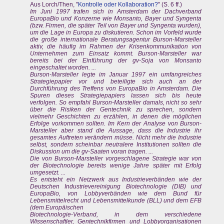
Aus Lorch/Then, "
Kontrolle oder Kollaboration?
" (S. 6 ff.)
Im Juni 1997 trafen sich in Amsterdam der Dachverband
EuropaBio und Konzerne wie Monsanto, Bayer und Syngenta
(bzw. Firmen, die später Teil von Bayer und Syngenta wurden),
um die Lage in Europa zu diskutieren. Schon im Vorfeld wurde
die große internationale Beratungsagentur Burson-Marsteller
aktiv, die häufig im Rahmen der Krisenkommunikation von
Unternehmen zum Einsatz kommt. Burson-Marsteller war
bereits bei der Einführung der gv-Soja von Monsanto
eingeschaltet worden. ...
Burson-Marsteller legte im Januar 1997 ein umfangreiches
Strategiepapier vor und beteiligte sich auch an der
Durchführung des Treffens von EuropaBio in Amsterdam. Die
Spuren dieses Strategiepapiers lassen sich bis heute
verfolgen. So empfahl Burson-Marsteller damals, nicht so sehr
über die Risiken der Gentechnik zu sprechen, sondern
vielmehr Geschichten zu erzählen, in denen die möglichen
Erfolge vorkommen sollten. Im Kern der Analyse von Burson-
Marsteller aber stand die Aussage, dass die Industrie ihr
gesamtes Auftreten verändern müsse. Nicht mehr die Industrie
selbst, sondern scheinbar neutralere Institutionen sollten die
Diskussion um die gv-Saaten voran tragen. ...
Die von Burson-Marsteller vorgeschlagene Strategie war von
der Biotechnologie bereits wenige Jahre später mit Erfolg
umgesetzt. ...
Es entsteht ein Netzwerk aus Industrieverbänden wie der
Deutschen Industrievereinigung Biotechnologie (DIB) und
EuropaBio, von Lobbyverbänden wie dem Bund für
Lebensmittelrecht und Lebensmittelkunde (BLL) und dem EFB
(dem Europäischen
Biotechnologie-Verband, in dem verschiedene
Wissenschaftler, Gentechnikfirmen und Lobbyorganisationen