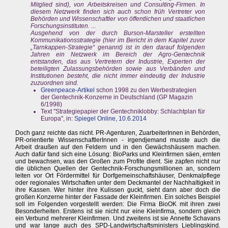
Mitglied sind), von Arbeitskreisen und Consulting-Firmen. In
diesem Netzwerk finden sich auch schon früh Vertreter von
Behörden und Wissenschaftler von öffentlichen und staatlichen
Forschungsinstituten.
...
Ausgehend von der durch Burson-Marsteller erstellten
Kommunikationsstrategie (hier im Bericht in dem Kapitel zuvor
„Tarnkappen-Strategie“ genannt) ist in den darauf folgenden
Jahren ein Netzwerk im Bereich der Agro-Gentechnik
entstanden, das aus Vertretern der Industrie, Experten der
beteiligten Zulassungsbehörden sowie aus Verbänden und
Institutionen besteht, die nicht immer eindeutig der Industrie
zuzuordnen sind.
Greenpeace-Artikel
schon 1998 zu den Werbestrategien
der Gentechnik-Konzerne in Deutschland (GP Magazin
6/1998)
Text "Strategiepapier der Gentechniklobby: Schlachtplan für
Europa", in:
Spiegel Online, 10.6.2014
Doch ganz reichte das nicht. PR-Agenturen, ZuarbeiterInnen in Behörden,
PR-orientierte WissenschaftlerInnen - irgendjemand musste auch die
Arbeit draußen auf den Feldern und in den Gewächshäusern machen.
Auch dafür fand sich eine Lösung: BioParks und Kleinfirmen säen, ernten
und bewachsen, was den Großen zum Profite dient. Sie zapfen nicht nur
die üblichen Quellen der Gentechnik-Forschungsmillionen an, sondern
leiten vor Ort Fördermittel für Dorfgemeinschaftshäuser, Denkmalpflege
oder regionales Wirtschaften unter dem Deckmantel der Nachhaltigkeit in
ihre Kassen. Wer hinter ihre Kulissen guckt, sieht dann aber doch die
großen Konzerne hinter der Fassade der Kleinfirmen. Ein solches Beispiel
soll im Folgenden vorgestellt werden: Die Firma BioOK mit ihren zwei
Besonderheiten. Erstens ist sie nicht nur eine Kleinfirma, sondern gleich
ein Verbund mehrerer Kleinfirmen. Und zweitens ist sie Annette Schavans
und war lange auch des SPD-Landwirtschaftsministers Lieblingskind.