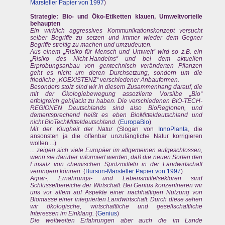
Marsteller Papier von 1997
)
Strategie: Bio- und Öko-Etiketten klauen, Umweltvorteile
behaupten
Ein wirklich aggressives Kommunikationskonzept versucht
selber Begriffe zu setzen und immer wieder dem Gegner
Begriffe streitig zu machen und umzudeuten.
Aus einem „Risiko für Mensch und Umwelt“ wird so z.B. ein
„Risiko des Nicht-Handelns“ und bei dem aktuellen
Erprobungsanbau von gentechnisch veränderten Pflanzen
geht es nicht um deren Durchsetzung, sondern um die
friedliche „KOEXISTENZ“ verschiedener Anbauformen.
Besonders stolz sind wir in diesem Zusammenhang darauf, die
mit der Ökologiebewegung assoziierte Vorsilbe „Bio“
erfolgreich gehijackt zu haben. Die verschiedenen BIO-TECH-
REGIONEN Deutschlands sind also BioRegionen, und
dementsprechend heißt es eben BioMitteldeutschland und
nicht BioTechMitteldeutschland.
(
EuropaBio
)
Mit der Klugheit der Natur
(Slogan von
InnoPlanta
, die
ansonsten ja die offenbar unzulängliche Natur korrigieren
wollen ...)
... zeigen sich viele Europäer im allgemeinen aufgeschlossen,
wenn sie darüber informiert werden, daß die neuen Sorten den
Einsatz von chemischen Spritzmitteln in der Landwirtschaft
verringern können.
(
Burson-Marsteller Papier von 1997
)
Agrar-, Ernährungs- und Lebensmittelsektoren sind
Schlüsselbereiche der Wirtschaft. Bei Genius konzentrieren wir
uns vor allem auf Aspekte einer nachhaltigen Nutzung von
Biomasse einer integrierten Landwirtschaft. Durch diese sehen
wir ökologische, wirtschaftliche und gesellschaftliche
Interessen im Einklang.
(
Genius
)
Die weltweiten Erfahrungen aber auch die im Lande