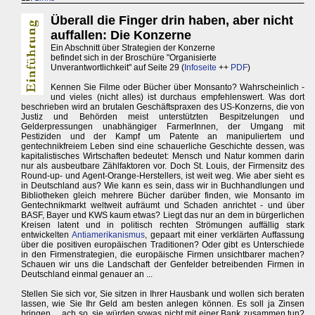
Überall die Finger drin haben, aber nicht
auffallen: Die Konzerne
Ein Abschnitt über Strategien der Konzerne
befindet sich in der Broschüre "Organisierte
Unverantwortlichkeit" auf Seite 29 (
Infoseite
++
PDF
)
Kennen Sie Filme oder Bücher über Monsanto? Wahrscheinlich -
und vieles (nicht alles) ist durchaus empfehlenswert. Was dort
beschrieben wird an brutalen Geschäftspraxen des US-Konzerns, die von
Justiz und Behörden meist unterstützten Bespitzelungen und
Gelderpressungen unabhängiger FarmerInnen, der Umgang mit
Pestiziden und der Kampf um Patente an manipuliertem und
gentechnikfreiem Leben sind eine schauerliche Geschichte dessen, was
kapitalistisches Wirtschaften bedeutet: Mensch und Natur kommen darin
nur als ausbeutbare Zählfaktoren vor. Doch St. Louis, der Firmensitz des
Round-up- und Agent-Orange-Herstellers, ist weit weg. Wie aber sieht es
in Deutschland aus? Wie kann es sein, dass wir in Buchhandlungen und
Bibliotheken gleich mehrere Bücher darüber finden, wie Monsanto im
Gentechnikmarkt weltweit aufräumt und Schaden anrichtet - und über
BASF, Bayer und KWS kaum etwas? Liegt das nur an dem in bürgerlichen
Kreisen latent und in politisch rechten Strömungen auffällig stark
entwickelten
Antiamerikanismus
, gepaart mit einer verklärten Auffassung
über die positiven europäischen Traditionen? Oder gibt es Unterschiede
in den Firmenstrategien, die europäische Firmen unsichtbarer machen?
Schauen wir uns die Landschaft der Genfelder betreibenden Firmen in
Deutschland einmal genauer an ...
Stellen Sie sich vor, Sie sitzen in Ihrer Hausbank und wollen sich beraten
lassen, wie Sie Ihr Geld am besten anlegen können. Es soll ja Zinsen
bringen ... ach so, sie würden sowas nicht mit einer Bank zusammen tun?