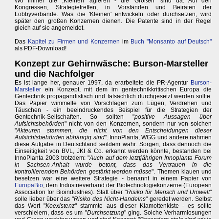
Wo immer die ,Kleinen' agieren - die 'Großen' sind da: Auf den
Kongressen, Strategietreffen, in Vorständen und Beiräten der
Lobbyverbände. Was die 'Kleinen' entwickeln oder durchsetzen, wird
später den großen Konzernen dienen. Die Patente sind in der Regel
gleich auf sie angemeldet.
Das
Kapitel zu Firmen und Konzernen
im
Buch "Monsanto auf Deutsch"
als PDF-Download!
Konzept zur Gehirnwäsche: Burson-Marsteller
und die Nachfolger
Es ist lange her, genauer 1997, da erarbeitete die PR-Agentur
Burson-
Marsteller
ein Konzept, mit dem im gentechnikkritischen Europa die
Gentechnik propagandistisch und tatsächlich durchgesetzt werden sollte.
Das Papier wimmelte von Vorschlägen zum Lügen, Verdrehen und
Täuschen - ein beeindruckendes Beispiel für die Strategien der
Gentechnik-Seilschaften. So sollten "
positive Aussagen über
Aufsichtsbehörden
" nicht von den Konzernen, sondern nur von solchen
"
Akteuren stammen, die nicht von den Entscheidungen dieser
Aufsichtsbehörden abhängig sind
". InnoPlanta, WGG und andere nahmen
diese Aufgabe in Deutschland seitdem wahr. Sorgen, dass dennoch die
Einseitigkeit von BVL, JKI & Co. erkannt werden könnte, bestanden bei
InnoPlanta 2003 trotzdem: "
Auch auf dem letztjährigen Innoplanta Forum
in Sachsen-Anhalt wurde betont, dass das Vertrauen in die
kontrollierenden Behörden gestärkt werden müsse
". Themen klauen und
besetzen war eine weitere Strategie - benannt in einem Papier von
EuropaBio
, dem Industrieverband der Biotechnologiekonzerne (European
Association for Bioindustries). Statt über "
Risiko für Mensch und Umwelt
"
solle lieber über das "
Risiko des Nicht-Handelns
" geredet werden. Selbst
das Wort "
Koexistenz
" stammte aus dieser Klamottenkiste - es sollte
verschleiern, dass es um "
Durchsetzung
" ging. Solche Verharmlosungen