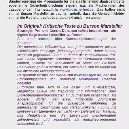
Bundesregierung die Propaganda für die staatliche und staatsgeförderte
sogenannte Sicherheitsforschung steuert, u.a. als MacherInnen des
dazugehörigen Internetauftritts
www.biosicherheit.de
. Das hatten nicht
einmal Burson Marsteller zu träumen gehofft, dass die Gentechniklobby
einmal die Regierungspropaganda direkt ausführen würde!
Im Original: Kritische Texte zu Burson Marsteller
Strategie: Pro- und Contra-Debatten selbst inszenieren - als
eigene Gegenseite kontrolliert auftreten
Aus einer
Infoseite
über Kommunikationsstrategien der
Konzerne
Die interessierte Öffentlichkeit steht jeder Information, die als
offensichtlich einseitige „Industriepropaganda“ daher kommt,
skeptisch gegenüber. Foren, in denen die verschiedenen Pro-
und Contra-Argumente scheinbar neutral verhandelt werden,
können, insofern sie redaktionell im Sinne der BioTech-
Befürworter gelenkt werden, ein wirksames Tool im Kampf um
die öffentliche Meinung darstellen.
Beispielhaft ist hier der Webauftritt
www.transgen.de
, der den
Erprobungsanbau von genetisch veränderten Pflanzen
begleitet.
EuropaBio muß sich in die beste und zuverlässigste,
langfristige Quelle von Inspiration und Informationen über
Biotechnologien/Bioindustrien für Journalisten verwandeln. Mit
anderen Worten, der erste, hilfreichste, prompteste
Ansprechpartner für die praktische Hinführung zu
interessanten Geschichten und Persönlichkeiten - ruhig mit
kontroversen Elementen vermischt - ein Lieferant von Material,
das Redakteure und die Leserschaft gleichermaßen
zufriedenstellt und keinesfalls als Industriepropaganda
angesehen wird.