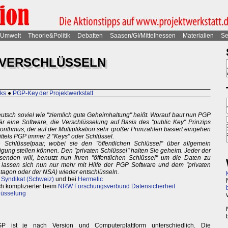
Umwelt
Theorie&Politik
Debatten
Saasen/GI/Mittelhessen
Materialien
Se
 VERSCHLÜSSELN
nks
●
PGP-Key der Projektwerkstatt
Deutsch soviel wie "ziemlich gute Geheimhaltung" heißt. Worauf baut nun PGP
r eine Software, die Verschlüsselung auf Basis des "public Key" Prinzips
rithmus, der auf der Multiplikation sehr großer Primzahlen basiert eingehen
ittels PGP immer 2 "Keys" oder Schlüssel.
Schlüsselpaar, wobei sie den "öffentlichen Schlüssel" über allgemein
ung stellen können. Den "privaten Schlüssel" halten Sie geheim. Jeder der
senden will, benutzt nun Ihren "öffentlichen Schlüssel" um die Daten zu
n lassen sich nun nur mehr mit Hilfe der PGP Software und dem "privaten
tagon oder der NSA) wieder entschlüsseln.
m
Syndikat (Schweiz)
und bei
Hermetic
h komplizierter beim
NRW Forschungsverbund Datensicherheit
hlüsselung
P ist je nach Version und Computerplattform unterschiedlich. Die