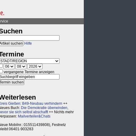
rvice
Suchen
Hilfe
Termine
vergangene Termine anzeigen
Weiterlesen
Kreis Gießen: B49-Neubau verhindern
++
Neues Buch:
Die Demokratie überwinden,
bevor sie sich selbst abschafft
++ Nichts mehr
verpassen:
Mailverteiler&Chats
Neue Mobilnr.: 015511439808), Festnetz
bleibt 06401-903283