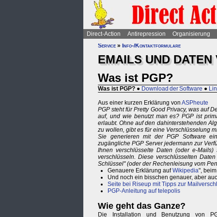
Direct-Action
Antirepression
Organisierung
Service
»
Info-/Kontaktformulare
EMAILS UND DATEN
Was ist PGP?
Was ist PGP?
●
Download der Software
●
Li
Aus einer kurzen Erklärung von
ASPheute
PGP steht für Pretty Good Privacy, was auf 
auf, und wie benutzt man es? PGP ist primä
erlaubt. Ohne auf den dahinterstehenden Algo
zu wollen, gibt es für eine Verschlüsselung m
Sie generieren mit der PGP Software ein 
zugängliche PGP Server jedermann zur Verfüg
Ihnen verschlüsselte Daten (oder e-Mails) 
verschlüsseln. Diese verschlüsselten Date
Schlüssel" (oder der Rechenleisung vom Pen
Genauere Erklärung auf
Wikipedia
", bei
Und noch ein bisschen genauer, aber auc
Seite bei Riseup mit Tipps zur Mailversc
PGP-Anleitung auf telepolis
Wie geht das Ganze?
Die Installation und Benutzung von PG