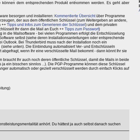
lfe können dem entsprechenden Produkt entnommen werden. Es geht aber
ware besorgen und installieren:
Kommentierte Übersicht
über Programme
erzeugen, der aus dem öffentlichen Schlüssel (zum Weitergeben an andere,
n ++
Tipps und Infos zum Generieren der Schlüssel
) und dem privaten
chlüsselt Ihr dann die Mail an Euch ++
Tipps zum Passwort
)
in die Mailsoftware - bei vielen Programmen erfolgt die Entschlüsselung
oftware selbst (siehe deren Installationsanleitungen oder entsprechende
bei Outlook. Bei Thunderbird muss nach der Installation noch ein
 (siehe unten). Die Einbindung automatisiert Ver- und Entschlüsseln
 abgefragt, wenn Ihr eine verschlüsselte Mail bekommt - dann könnt Ihr sie
n braucht Ihr auch noch deren öffentliche Schlüssel, damit die Mails in beide
es ja ein bisschen sinnlos ...). Die PGP-Programme können diese Schlüssel
ger automatisch oder gezielt verschlüsselt werden durch einfach Klicks auf
eitung)
enstleistungsmentalität anhört. Du hättest ja auch selbst danach suchen