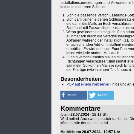
Installationsanweisungen und Anwenderhi
immer in mehreren Schritten:
Sich die passende Verschlüsselungs-Soft
Sich damit einen eigenen Schlüsselsatz 
die damit die Mails an Euch verschlüssel
Schlüssel mit Passwortschutz (damit ents
Wenn gewünscht und möglich: Einbindung 
automatisch durch die Verschlüsselungs-S
Abfragen während der Installation), z.B. 
entsprechenden Add-on installiert werden
erheblich. Es wird nur noch Euer Passwort
lesen wie jede andere Mail auch.
Für ein verschlüsseltes Mailen mit andere
Richtungen verschlüsselt sind (sonst ist 
sammeln. So können Mails je nach Empfän
die Einträge (wie in einem Telefonbuch).
Besonderheiten
PGP auf einem Webserver
(Infos und Anl
Kommentare
jb am 28.07.2024 - 15:17 Uhr
Wird notiert. Auch wenn es sich stark nach Di
können, wie der neue Link ist.
Mathilde am 28.07.2024 - 10:57 Uhr