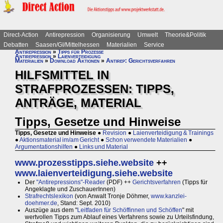
Direct-Action
Antirepression
Organisierung
Umwelt
Theorie&Politik
Debatten
Saasen/GI/Mittelhessen
Materialien
Service
Antirepression
»
Tipps für Prozesse
Antirepression
»
Laienverteidigung
Materialien
»
Download Aktionen
»
Antirep: Gerichtsverfahren
HILFSMITTEL IN
STRAFPROZESSEN: TIPPS,
ANTRÄGE, MATERIAL
Tipps, Gesetze und Hinweise
Tipps, Gesetze und Hinweise
●
Revision
●
Laienverteidigung & Trainings
●
Aktionsmaterial im/am Gericht
●
Schon verwendete Materialien
●
Argumentationshilfen
●
Links und Material
www.prozesstipps.siehe.website
++
www.laienverteidigung.siehe.website
Der
"Antirepressions"-Reader
(PDF) ++
Gerichtsverfahren
(Tipps für
Angeklagte und ZuschauerInnen)
Strafrechtslexikon
(von Anwalt Tronje Döhmer,
www.kanzlei-
doehmer.de
, Stand: Sept. 2010)
Auszüge aus dem "
Leitfaden für Schöffinnen und Schöffen
" mit
wertvollen Tipps zum Ablauf eines Verfahrens sowie zu Urteilsfindung,