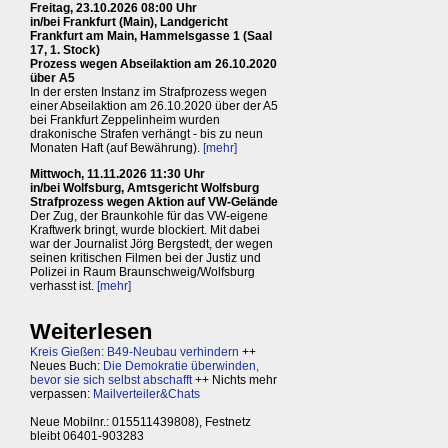
Freitag, 23.10.2026 08:00 Uhr
in/bei Frankfurt (Main), Landgericht
Frankfurt am Main, Hammelsgasse 1 (Saal
17, 1. Stock)
Prozess wegen Abseilaktion am 26.10.2020
über A5
In der ersten Instanz im Strafprozess wegen
einer Abseilaktion am 26.10.2020 über der A5
bei Frankfurt Zeppelinheim wurden
drakonische Strafen verhängt - bis zu neun
Monaten Haft (auf Bewährung).
[mehr]
Mittwoch, 11.11.2026 11:30 Uhr
in/bei Wolfsburg, Amtsgericht Wolfsburg
Strafprozess wegen Aktion auf VW-Gelände
Der Zug, der Braunkohle für das VW-eigene
Kraftwerk bringt, wurde blockiert. Mit dabei
war der Journalist Jörg Bergstedt, der wegen
seinen kritischen Filmen bei der Justiz und
Polizei in Raum Braunschweig/Wolfsburg
verhasst ist.
[mehr]
Weiterlesen
Kreis Gießen: B49-Neubau verhindern
++
Neues Buch:
Die Demokratie überwinden,
bevor sie sich selbst abschafft
++ Nichts mehr
verpassen:
Mailverteiler&Chats
Neue Mobilnr.: 015511439808), Festnetz
bleibt 06401-903283