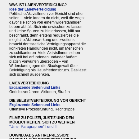
WAS IST LAIENVERTEIDIGUNG?
Idee der Laienverteidigung
Politische AktivistInnen vor Gericht sind eher
selten ... viele landen da nicht, weil die Angst
davor sie schon von einem widerständigen
Leben abhält. Sich nie erwischen zu lassen
und keine Spuren zu hinterlassen, hilft nur
beschränkt, denn erstens reduziert es die
mögliche Aktionswirkung und zweitens
braucht der staatliche Verfolgungsapparat die
konkreten Handlungen nicht, um Menschen
zu schikanieren. Viele AktivistInnen sehen
sich mit frei erfundenen und/oder äußert
platten Vorwürfen überzogen – von
Widerstand gegen die Staatsgewalt über
Beleidigung bis Hausfriedensbruch. Das lässt
sich schnell ausdenken.
LAIENVERTEIDIGUNG
Ergänzende Seiten und Links
Gerichtsverfahren, Aktionen, Strafen.
DIE SELBSTVERTEIDIGUNG VOR GERICHT
Ergänzende Seiten und Links
Offensive Prozessführung, Rechtstipps
FILME ZU POLIZEI, JUSTIZ UND DEN
MÖGLICHKEITEN, SICH ZU WEHREN
"Unter Paragraphen" I und II
DOWNLOADS ANTIREPRESSION: