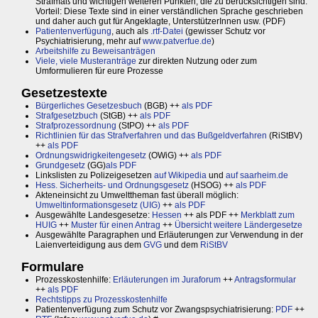
Strafmaß und wichtigen weiteren Punkten, die zu berücksichtigen sind.
Vorteil: Diese Texte sind in einer verständlichen Sprache geschrieben
und daher auch gut für Angeklagte, UnterstützerInnen usw. (PDF)
Patientenverfügung
, auch als
.rtf-Datei
(gewisser Schutz vor
Psychiatrisierung, mehr auf
www.patverfue.de
)
Arbeitshilfe zu Beweisanträgen
Viele, viele Musteranträge
zur direkten Nutzung oder zum
Umformulieren für eure Prozesse
Gesetzestexte
Bürgerliches Gesetzesbuch
(BGB) ++
als PDF
Strafgesetzbuch
(StGB) ++
als PDF
Strafprozessordnung
(StPO) ++
als PDF
Richtlinien für das Strafverfahren und das Bußgeldverfahren
(RiStBV)
++
als PDF
Ordnungswidrigkeitengesetz
(OWiG) ++
als PDF
Grundgesetz
(GG)
als PDF
Linkslisten zu Polizeigesetzen
auf Wikipedia
und
auf saarheim.de
Hess. Sicherheits- und Ordnungsgesetz
(HSOG) ++
als PDF
Akteneinsicht zu Umwelttheman fast überall möglich:
Umweltinformationsgesetz (UIG)
++
als PDF
Ausgewählte Landesgesetze:
Hessen
++ als PDF ++
Merkblatt zum
HUIG
++
Muster für einen Antrag
++
Übersicht weitere Ländergesetze
Ausgewählte Paragraphen und Erläuterungen zur Verwendung in der
Laienverteidigung aus dem
GVG
und dem
RiStBV
Formulare
Prozesskostenhilfe:
Erläuterungen im Juraforum
++
Antragsformular
++
als PDF
Rechtstipps zu Prozesskostenhilfe
Patientenverfügung zum Schutz vor Zwangspsychiatrisierung:
PDF
++