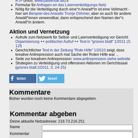
RTF
(Infos:
www.patverfue.de
) #
Formular für
Anfragen an das Laienverteidigungs-Netz
Nötig für die Verteidigung durch eine*n Anwalt*in ist eine Vollmacht -
hier am
Beispiel des Anwalts Tronje Döhmer
, aber so auch für andere
Anwält*innen verwendbar, dann entsprechend den Namen der*s
Anwalt*in ändern.
Aktion und Vernetzung
Aufrufe zum Netzwerk für Selbst- und Laienverteidigung vor Gericht:
Organisierung
++
politischer Aufruf
++
Text in "grünes blatt" 1/2011 (S.
12f)
Geschichtlicher
Text in der Zeitung "Rote Hilfe" 1/2010
zeigt, dass
kreative Antirepression auch mal Sache der Roten Hilfe war ...
Seite zur kreativen Antirepression:
www.antirepression.siehe.website
Strategien zu Verteidigung und offensiven Aktionen im Gerichtssaal
(
grünes blatt 2/2011, S. 24-25
)
Kommentare
Bisher wurden noch keine Kommentare abgegeben.
Kommentar abgeben
Deine aktuelle Netzadresse: 216.73.216.251
Name
Kommentar