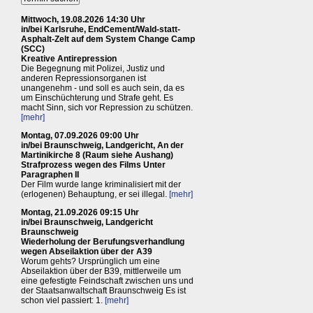
Mittwoch, 19.08.2026 14:30 Uhr
in/bei Karlsruhe, EndCement/Wald-statt-
Asphalt-Zelt auf dem System Change Camp
(SCC)
Kreative Antirepression
Die Begegnung mit Polizei, Justiz und
anderen Repressionsorganen ist
unangenehm - und soll es auch sein, da es
um Einschüchterung und Strafe geht. Es
macht Sinn, sich vor Repression zu schützen.
[mehr]
Montag, 07.09.2026 09:00 Uhr
in/bei Braunschweig, Landgericht, An der
Martinikirche 8 (Raum siehe Aushang)
Strafprozess wegen des Films Unter
Paragraphen II
Der Film wurde lange kriminalisiert mit der
(erlogenen) Behauptung, er sei illegal.
[mehr]
Montag, 21.09.2026 09:15 Uhr
in/bei Braunschweig, Landgericht
Braunschweig
Wiederholung der Berufungsverhandlung
wegen Abseilaktion über der A39
Worum gehts? Ursprünglich um eine
Abseilaktion über der B39, mittlerweile um
eine gefestigte Feindschaft zwischen uns und
der Staatsanwaltschaft Braunschweig Es ist
schon viel passiert: 1.
[mehr]