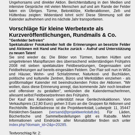
Ungehorsams und direkter Aktion. Berichterstattung in den Medien und
intensive Gespräche mit vielen Menschen auf und am Rande der Felder
taten ein Übriges. Türme, Betonklötze, Kletteraktionen, Zelt- und
Hüttenbau zeigten: Widerstand lohnt sich! Diese Stimmung soll der
Kalender aufnehmen und ins nächste Jahr transportieren.
Vorschläge für kleine Werbetexte als
Kurzveröffentlichungen, Rundmails & Co.
"Genfelder befreien"
Spektakulärer Fotokalender holt die Erinnerungen an besetzte Felder
und Aktionen mit Hand und Hacke zurück – Aufruf und Unterstützung
zu neuen Taten!
Sie sind wieder da: Die Bilder von Türmen, bunten Hütten und
umgetretenen Maispflanzen des überraschend widerständigen Frühjahrs
2008 mit sieben spektakuläre Feldbesetzungen, Gegensaaten und
Feldbefreiungen auf bereits eingesäten Feldern. Der Flair soll nun in WGs
und Häuser, Wohn- und Schlafzimmer, Naturkost- und Buchläden,
politische und kulturelle Zentren, Büros und Werkstätten einziehen - als
großformatiger Kalender mit beeindruckenden Fotos der Aktionen. "Wir
wollen, dass diese Erinnerung anregt, das kommende Jahr noch kreativer
und offensiver zu gestalten", verkünden die KalendermacherInnen,
allesamt selbst FeldbesetzerInnen des Frühjahrs.
Der Kauf des Kalenders unterstützt neue Gentechnikaktionen. Vom
Verkaufspreis (12,80 Euro) gehen 3 Euro an die Gruppen für Aktionen und
Rechtshilfe. Bestelladresse ist die Projektwerkstatt, Ludwigstr. 11, 35447
Reiskirchen-Saasen (
versand@projektwerkstatt.de
). Für Läden,
Büchertische und Sammelbestellungen gibt es Rabatte. Mehr
Informationen und Eindrücke aller Monatsblätter finden sich unter
index.php?domain_id=2&p=20285
.
Textvorschlag Nr. 2: