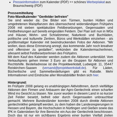
Presseinformation
zum Kalender (PDF) ++ schönes
Werbeplakat
aus
Braunschweig (PDF)
Pressemitteilung
Foto-Wandkalender "Genfelder befreien"
Sie sind wieder da: Die Bilder von Türmen, bunten Hütten und
umgetretenen Maispflanzen des überraschend widerständigen Frühjahrs
2008 mit sieben spektakuläre Feldbesetzungen, Gegensaaten und
Feldbefreiungen auf bereits eingesäten Feldern. Der Flair soll nun in WGs
und Häuser, Wohn- und Schlafzimmer, Naturkost- und Buchläden,
politische und kulturelle Zentren, Büros und Werkstätten einziehen - als
großformatiger Kalender mit beeindruckenden Fotos der Aktionen. "Wir
wollen, dass diese Erinnerung anregt, das kommende Jahr noch kreativer
und offensiver zu gestalten", verkünden die KalendermacherInnen,
allesamt selbst FeldbesetzerInnen des Frühjahrs.
Mit dem Kauf des Kalender werden zudem die Aktionen unterstützt. Vom
Verkaufspreis gehen immer 3 Euro an die Gruppen für Aktionen und
Rechtshilfe. Bestelladresse ist die Projektwerkstatt, Ludwigstr. 11, 35447
Reiskirchen-Saasen (
versand@projektwerkstatt.de
). Für Läden,
Büchertische und Sammelbestellungen gibt es Rabatte. Mehr
Informationen und Eindrücke aller Monatsblätter finden sich
hier
.
Hintergrund:
Im Frühjahr 2008 gelang es unabhängigen AktivistInnen, durch vielfältige
Aktionen den Firmen und Anbauern der Agro-Gentechnik einen scharfen
Wind ins Gesicht zu blasen. Nie zuvor wurden in diesem Land in so kurzer
Zeit Felder besetzt, befreit oder durch Gegensaaten unbrauchbar
gemacht. Mehrere Bundesländer konnten 2008 durch direkte Aktionen
gentechnikfrei gekämpft werden, zu dem haben die Landesregierungen in
Hessen und Bayern, die Hochschulen in Nürtingen und Gießen sowie das
IPK in Gatersleben für ihre Bereiche ein Aus der Gentechnik beschlossen.
Doch das ist nur ein sichtbares Ergebnis einer bunten Vielfalt zivilen