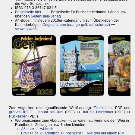
die Agro-Gentechnik!
ISBN 978-3-86747-031-5
Bestellseite hier ...
++ Bestellseite für BuchhändlerInnen, Läden usw.
über den
SeitenHieb-Verlag
A4-Bögen mit neuem 2010er-Kalendarium zum Überkleben der
Kalenderbögen:
Originalfarben (orange-gelb auf schwarz)
++
schwarzweiß
Zum Angucken (niedrigauflösende Webfassung):
Titelbild
als PDF und
großes JPG
++
Januar bis Juni
(PDF) ++
Juli bis Dezember
(PDF) ++
Rückseiten
(PDF)
Werbeanzeigen zum Abdrucken - das wäre nett, wenn die den Weg in
Rundbriefe, Zeitungen usw. finden könnten:
A5 quer
++
A4 hoch
Breit
++
ca. quadratisch
++
hochkant
++
Alle drei auf einem PDF