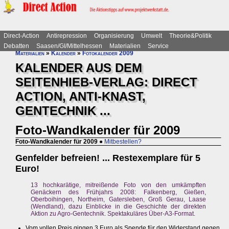
Direct-Action
Antirepression
Organisierung
Umwelt
Theorie&Politik
Debatten
Saasen/GI/Mittelhessen
Materialien
Service
Materialien
»
Kalender
»
Fotokalender 2009
KALENDER AUS DEM
SEITENHIEB-VERLAG: DIRECT
ACTION, ANTI-KNAST,
GENTECHNIK ...
Foto-Wandkalender für 2009
Foto-Wandkalender für 2009
●
Mitbestellen?
Genfelder befreien! ... Restexemplare für 5
Euro!
13 hochkarätige, mitreißende Foto von den umkämpften
Genäckern des Frühjahrs 2008: Falkenberg, Gießen,
Oberboihingen, Northeim, Gatersleben, Groß Gerau, Laase
(Wendland), dazu Einblicke in die Geschichte der direkten
Aktion zu Agro-Gentechnik. Spektakuläres Über-A3-Format.
Vom vollen Preis gingen 3 Euro als Spende für den Widerstand gegen