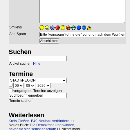
Smileys
Anti-Spam
Suchen
Hilfe
Termine
vergangene Termine anzeigen
Weiterlesen
Kreis Gießen: B49-Neubau verhindern
++
Neues Buch:
Die Demokratie überwinden,
bevor sie sich selbst abschafft
++ Nichts mehr