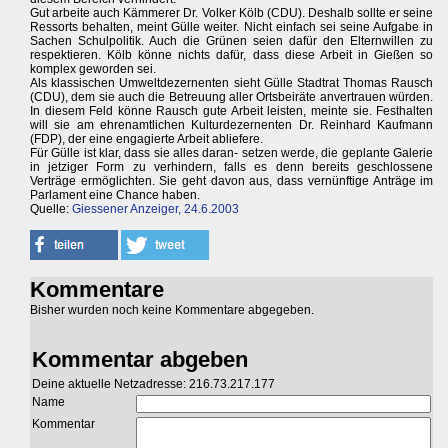
Gut arbeite auch Kämmerer Dr. Volker Kölb (CDU). Deshalb sollte er seine
Ressorts behalten, meint Gülle weiter. Nicht einfach sei seine Aufgabe in
Sachen Schulpolitik. Auch die Grünen seien dafür den Elternwillen zu
respektieren. Kölb könne nichts dafür, dass diese Arbeit in Gießen so
komplex geworden sei.
Als klassischen Umweltdezernenten sieht Gülle Stadtrat Thomas Rausch
(CDU), dem sie auch die Betreuung aller Ortsbeiräte anvertrauen würden.
In diesem Feld könne Rausch gute Arbeit leisten, meinte sie. Festhalten
will sie am ehrenamtlichen Kulturdezernenten Dr. Reinhard Kaufmann
(FDP), der eine engagierte Arbeit abliefere.
Für Gülle ist klar, dass sie alles daran- setzen werde, die geplante Galerie
in jetziger Form zu verhindern, falls es denn bereits geschlossene
Verträge ermöglichten. Sie geht davon aus, dass vernünftige Anträge im
Parlament eine Chance haben.
Quelle:
Giessener Anzeiger, 24.6.2003
Kommentare
Bisher wurden noch keine Kommentare abgegeben.
Kommentar abgeben
Deine aktuelle Netzadresse: 216.73.217.177
Name
Kommentar