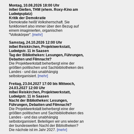
Montag, 10.08.2026 18:00 Uhr
in/bei Gießen, THM (ehem. Roxy-Kino am
Ludwigsplatz)
Kritik der Demokratie
Demokratie heißt Volksherrschaft. Sie
funktioniert also immer über den Bezug auf
einem imaginierten, organischen
"Volkskörper".
[mehr]
Samstag, 24.10.2026 12:00 Uhr
in/bei Reiskirchen, Projektwerkstatt,
Ludwigstr. 11 in Saasen
Tag der Bibliotheken: Lesungen, Führungen,
Debatten und Filmnacht?
Die Projektwerkstatt beherbergt eine der
größten politischen und Sachbibliotheken des
Landes - und das unabhängig
selbstorganisiert.
[mehr]
Freitag, 23.04.2027 17:00 bis Mittwoch,
24.03.2027 12:00 Uhr
in/bei Reiskirchen, Projektwerkstatt,
Ludwigstr. 11 in Saasen
Nacht der Bibliotheken: Lesungen,
Führungen, Debatten und Filmnacht?
Die Projektwerkstatt beherbergt eine der
größten politischen und Sachbibliotheken des
Landes - und das unabhängig
selbstorganisiert. Beteiligen wir uns wieder an
der bundesweiten Nacht der Bibliotheken?
Die nächste ist im Jahr 2027.
[mehr]