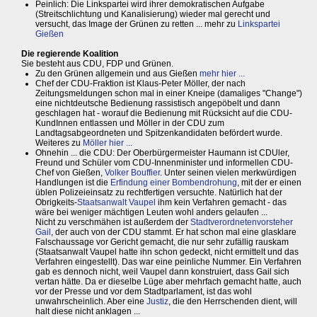
Peinlich: Die Linkspartei wird ihrer demokratischen Aufgabe
(Streitschlichtung und Kanalisierung) wieder mal gerecht und
versucht, das Image der Grünen zu retten ... mehr zu
Linkspartei
Gießen
Die regierende Koalition
Sie besteht aus CDU, FDP und Grünen.
Zu den Grünen allgemein und aus Gießen
mehr hier ...
Chef der CDU-Fraktion ist Klaus-Peter Möller, der nach
Zeitungsmeldungen schon mal in einer Kneipe (damaliges "Change")
eine nichtdeutsche Bedienung rassistisch angepöbelt und dann
geschlagen hat - worauf die Bedienung mit Rücksicht auf die CDU-
KundInnen entlassen und Möller in der CDU zum
Landtagsabgeordneten und Spitzenkandidaten befördert wurde.
Weiteres zu
Möller hier ...
Ohnehin ... die CDU: Der Oberbürgermeister Haumann ist CDUler,
Freund und Schüler vom CDU-Innenminister und informellen CDU-
Chef von Gießen,
Volker Bouffier
. Unter seinen vielen merkwürdigen
Handlungen ist die
Erfindung einer Bombendrohung
, mit der er einen
üblen Polizeieinsatz zu rechtfertigen versuchte. Natürlich hat der
Obrigkeits-
Staatsanwalt Vaupel
ihm kein Verfahren gemacht - das
wäre bei weniger mächtigen Leuten wohl anders gelaufen ...
Nicht zu verschmähen ist außerdem der
Stadtverordnetenvorsteher
Gail
, der auch von der CDU stammt. Er hat schon mal eine glasklare
Falschaussage vor Gericht gemacht, die nur sehr zufällig rauskam
(Staatsanwalt Vaupel hatte ihn schon gedeckt, nicht ermittelt und das
Verfahren eingestellt). Das war eine peinliche Nummer. Ein Verfahren
gab es dennoch nicht, weil Vaupel dann konstruiert, dass Gail sich
vertan hätte. Da er dieselbe Lüge aber mehrfach gemacht hatte, auch
vor der Presse und vor dem Stadtparlament, ist das wohl
unwahrscheinlich. Aber eine
Justiz
, die den Herrschenden dient, will
halt diese nicht anklagen ...