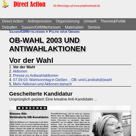
Direct-Action
Antirepression
Organisierung
Umwelt
Theorie&Politik
Debatten
Saasen/GI/Mittelhessen
Materialien
Service
Saasen/GI/Mittelhessen
»
Politik in/um Gießen
OB-WAHL 2003 UND
ANTIWAHLAKTIONEN
Vor der Wahl
1.
Vor der Wahl
2.
Aktionen
3.
Presse zu Antiwahlaktionen
4.
07.09.03: Wahlsonntag in Gießen ... OB- und Landrats(k)wahl
5.
Mehr Aktionen und Aktionen danach
Gescheiterte Kandidatur
Ursprünglich geplant: Eine kreative Anti-Kandidatin ...