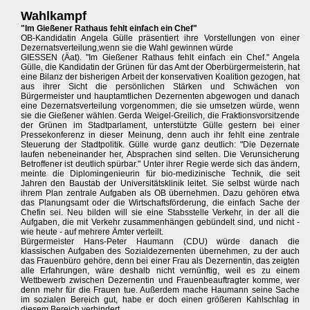
Wahlkampf
"Im Gießener Rathaus fehlt einfach ein Chef"
OB-Kandidatin Angela Gülle präsentiert ihre Vorstellungen von einer
Dezernatsverteilung,wenn sie die Wahl gewinnen würde
GIESSEN (Äat). "Im Gießener Rathaus fehlt einfach ein Chef." Angela
Gülle, die Kandidatin der Grünen für das Amt der Oberbürgermeisterin, hat
eine Bilanz der bisherigen Arbeit der konservativen Koalition gezogen, hat
aus ihrer Sicht die persönlichen Stärken und Schwächen von
Bürgermeister und hauptamtlichen Dezernenten abgewogen und danach
eine Dezernatsverteilung vorgenommen, die sie umsetzen würde, wenn
sie die Gießener wählen. Gerda Weigel-Greilich, die Fraktionsvorsitzende
der Grünen im Stadtparlament, unterstützte Gülle gestern bei einer
Pressekonferenz in dieser Meinung, denn auch ihr fehlt eine zentrale
Steuerung der Stadtpolitik. Gülle wurde ganz deutlich: "Die Dezernate
laufen nebeneinander her, Absprachen sind selten. Die Verunsicherung
Betroffener ist deutlich spürbar." Unter ihrer Regie werde sich das ändern,
meinte die Diplomingenieurin für bio-medizinische Technik, die seit
Jahren den Baustab der Universitätsklinik leitet. Sie selbst würde nach
ihrem Plan zentrale Aufgaben als OB übernehmen. Dazu gehören etwa
das Planungsamt oder die Wirtschaftsförderung, die einfach Sache der
Chefin sei. Neu bilden will sie eine Stabsstelle Verkehr, in der all die
Aufgaben, die mit Verkehr zusammenhängen gebündelt sind, und nicht -
wie heute - auf mehrere Ämter verteilt.
Bürgermeister Hans-Peter Haumann (CDU) würde danach die
klassischen Aufgaben des Sozialdezernenten übernehmen, zu der auch
das Frauenbüro gehöre, denn bei einer Frau als Dezernentin, das zeigten
alle Erfahrungen, wäre deshalb nicht vernünftig, weil es zu einem
Wettbewerb zwischen Dezernentin und Frauenbeauftragter komme, wer
denn mehr für die Frauen tue. Außerdem mache Haumann seine Sache
im sozialen Bereich gut, habe er doch einen größeren Kahlschlag in
diesem Bereich verhindert.