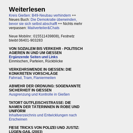
Weiterlesen
Kreis Gießen: B49-Neubau verhindern
++
Neues Buch:
Die Demokratie überwinden,
bevor sie sich selbst abschafft
++ Nichts mehr
verpassen:
Mailverteiler&Chats
Neue Mobilnr.: 015511439808), Festnetz
bleibt 06401-903283
VON SOZIALEM BIS VERKEHR - POLITISCH
AGIEREN IN UND UM GIESSEN
Ergänzende Seiten und Links
Einmischen, Parteien, Rückblicke
VERKEHRSWENDE IN GIESSEN: DIE
KONKRETEN VORSCHLÄGE
Fahrrad, Tram, Flaniermeilen
ABWEHR DER ORDNUNG: SOGENANNTE
SICHERHEIT IN GIESSEN
Ausgrenzung und Kontrolle in Gießen
TATORT GUTFLEISCHSTRASSE: DIE
NAMEN DER TÄTERINNEN IN ROBE UND
UNIFORM
Inhaltverzeichnis und Entwicklungen nach
Erscheinen
FIESE TRICKS VON POLIZEI UND JUSTIZ:
LÜGEN-GAIL (2003)