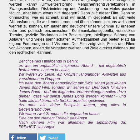
weil Du oft nicht weißt, wie das Bessere gelingen oder durchgesetzt
werden kann? Umweltzerstörung, Menschenrechtsverletzungen in
Zwangsanstalten, Diskriminierung und Ausbeutung - so vieles passiert
täglich, aber kaum etwas hilft dagegen? Dann hilft dieser Film. Denn so
ohnmächtig, wie es scheint, sind wir nicht. Im Gegenteil: Es gibt viele
Aktionsformen, die wir kennenlernen und üben können, um uns wirksamer
wehren zu können, um lauter und deutlicher unsere Stimme zu erheben
oder uns politisch einzumischen: Kommunikationsguerilla, verstecktes
Theater, gezielte Blockaden oder Besetzungen, intelligente Störung von
Abläufen und vieles mehr schaffen Aufmerksamkeit und bieten Platz für
eigene Forderungen und Visionen. Der Film zeigt viele Fotos und Filme
von Aktionen, erklärt die Vorgehensweisen und Ziele direkter Aktionen und
den rechtlichen Rahmen.
Bericht eines Filmabends in Berlin:
es war ein unglaublich inspirierter Abend ... mit unglaublich
befreiendem Lachen bei allen.
Wir waren 25 Leute, ein Großteil langjähriger Aktivisten aus
verschiedenen Gruppen.
Ich hatte den Abend angekündigt mit: "Wie sehen jetzt keinen
James Bond Film, sondern wir sehen ein Drehbuch für einen
James Bond - und die folgenden Veranstaltungen sollen dazu
dienen, dass wir selbst James Bond werden können" - und
hatte alle auf bierernste Strukturarbeit eingestimmt.
Als dann alle deine Beispiele kamen, ging alles in
Begeisterung über.
Wir waren zwei Gruppen, die eingeladen hatten.
Eine hat den Namen: Freiheit statt Angst.
Nach deinem Film war allgemein die Empfindung da:
FREIHEIT statt Angst.