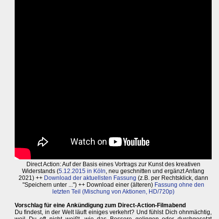
Direct Action: Auf der Basis eines Vortrags zur Kunst des kreativen
Widerstands (
5.12.2015 in Köln
, neu geschnitten und ergänzt Anfang
2021) ++
Download der aktuellsten Fassung
(z.B. per Rechtsklick, dann
"Speichern unter ...") ++ Download einer (älteren)
Fassung ohne den
letzten Teil (Mischung von Aktionen, HD/720p)
Vorschlag für eine Ankündigung zum Direct-Action-Filmabend
Du findest, in der Welt läuft einiges verkehrt? Und fühlst Dich ohnmächtig,