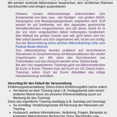
Wir werden konkrete Aktionsideen besprechen, den rechtlichen Rahmen
durchleuchten und einiges ausprobieren.
Hinweis: Unsere Aktionstrainings unterscheiden sich
fundamental von dem, was - viel häufiger - von großen NGOs,
Kampagnen und Bewegungsagenturen angeboten wird. Dort
werdet Ihr auf bestimmte, von den Apparaten gewünschte
Verhaltensformen eingeschworen und übt diese, damit ihr in
der von oben vorgedachten Aktion reibungslos funktioniert.
Wer Mitläufi bei großen Events sein will, geht lieber dort hin.
Wer selbst denken und sich organisieren will, ist bei uns richtig.
Aus der
Beschreibung eines solchen Aktionstrainings (hier vom
Festival Beats+Bohne)
Das Aktionstraining bereitet praktisch auf verschiedene
Situationen im Zusammenhang mit Massenaktionen des zivilen
Ungehorsams vor. Wir üben das Durchbrechen von
Polizeiketten und das Geräumt werden einer Sitzblockade.
Bei den hier angebotenen Trainings geht um Aktionsmethoden
für Euch in Euren Themen bzw. bei Euch vor Ort. Direct-Action-
Trainings sollen Euch bei Euren Aktivitäten das nötige
Handwerkszeug vermitteln.
Vorschlag für den Ablauf der Veranstaltung
Einführungsveranstaltung: Direct-Action-Einführungsfilm (siehe unten)
Am Abend vor dem Training (also z.B. Freitagabend) oder einem
anderen Abend davor als einzelne Infoveranstaltung (auch zur
Werbung für das Training)
Dann das eigentliche Training zweitägig (z.B. Samstag und Sonntag)
Sa vormittag: Vorstellungsrunde mit Nennung der Interessen am
Training
Austausch, weitere Informationen, Vertiefung, Fragen, Beispiele zu
konkreten Aktionsformen (technische Tipps, Rechtsinfos usw.;