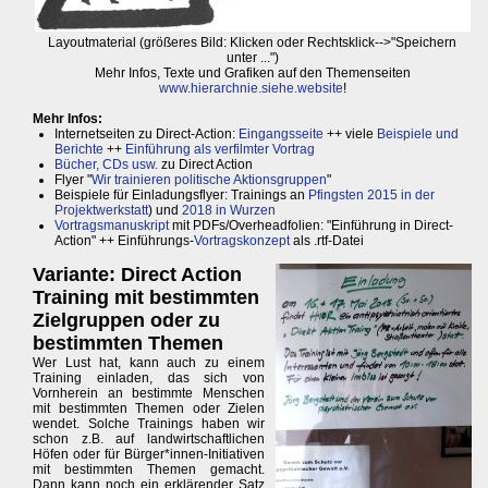
Layoutmaterial (größeres Bild: Klicken oder Rechtsklick-->"Speichern
unter ...")
Mehr Infos, Texte und Grafiken auf den Themenseiten
www.hierarchnie.siehe.website
!
Mehr Infos:
Internetseiten zu Direct-Action:
Eingangsseite
++ viele
Beispiele und
Berichte
++
Einführung als verfilmter Vortrag
Bücher, CDs usw.
zu Direct Action
Flyer "
Wir trainieren politische Aktionsgruppen
"
Beispiele für Einladungsflyer: Trainings an
Pfingsten 2015 in der
Projektwerkstatt
) und
2018 in Wurzen
Vortragsmanuskript
mit PDFs/Overheadfolien: "Einführung in Direct-
Action" ++ Einführungs-
Vortragskonzept
als .rtf-Datei
Variante: Direct Action
Training mit bestimmten
Zielgruppen oder zu
bestimmten Themen
Wer Lust hat, kann auch zu einem
Training einladen, das sich von
Vornherein an bestimmte Menschen
mit bestimmten Themen oder Zielen
wendet. Solche Trainings haben wir
schon z.B. auf landwirtschaftlichen
Höfen oder für Bürger*innen-Initiativen
mit bestimmten Themen gemacht.
Dann kann noch ein erklärender Satz