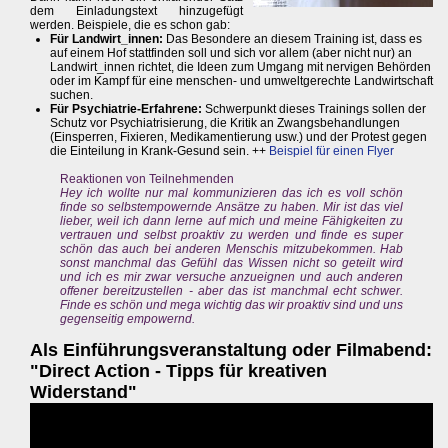
dem Einladungstext hinzugefügt
werden. Beispiele, die es schon gab:
Für Landwirt_innen:
Das Besondere an diesem Training ist, dass es
auf einem Hof stattfinden soll und sich vor allem (aber nicht nur) an
Landwirt_innen richtet, die Ideen zum Umgang mit nervigen Behörden
oder im Kampf für eine menschen- und umweltgerechte Landwirtschaft
suchen.
Für Psychiatrie-Erfahrene:
Schwerpunkt dieses Trainings sollen der
Schutz vor Psychiatrisierung, die Kritik an Zwangsbehandlungen
(Einsperren, Fixieren, Medikamentierung usw.) und der Protest gegen
die Einteilung in Krank-Gesund sein. ++
Beispiel für einen Flyer
Reaktionen von Teilnehmenden
Hey ich wollte nur mal kommunizieren das ich es voll schön
finde so selbstempowernde Ansätze zu haben. Mir ist das viel
lieber, weil ich dann lerne auf mich und meine Fähigkeiten zu
vertrauen und selbst proaktiv zu werden und finde es super
schön das auch bei anderen Menschis mitzubekommen. Hab
sonst manchmal das Gefühl das Wissen nicht so geteilt wird
und ich es mir zwar versuche anzueignen und auch anderen
offener bereitzustellen - aber das ist manchmal echt schwer.
Finde es schön und mega wichtig das wir proaktiv sind und uns
gegenseitig empowernd.
Als Einführungsveranstaltung oder Filmabend:
"Direct Action - Tipps für kreativen
Widerstand"