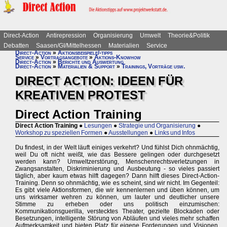
Direct-Action
Antirepression
Organisierung
Umwelt
Theorie&Politik
Debatten
Saasen/GI/Mittelhessen
Materialien
Service
Direct-Action
»
Aktionsbeispiele/-tipps
Service
»
Vortragsangebote
»
Aktions-Knowhow
Direct-Action
»
Berichte und Auswertung
Direct-Action
»
Materialien & Support
»
Trainings, Vorträge usw.
DIRECT ACTION: IDEEN FÜR
KREATIVEN PROTEST
Direct Action Training
Direct Action Training
●
Lesungen
●
Strategie und Organisierung
●
Workshop zu speziellen Formen
●
Ausstellungen
●
Links und Infos
Du findest, in der Welt läuft einiges verkehrt? Und fühlst Dich ohnmächtig,
weil Du oft nicht weißt, wie das Bessere gelingen oder durchgesetzt
werden kann? Umweltzerstörung, Menschenrechtsverletzungen in
Zwangsanstalten, Diskriminierung und Ausbeutung - so vieles passiert
täglich, aber kaum etwas hilft dagegen? Dann hilft dieses Direct-Action-
Training. Denn so ohnmächtig, wie es scheint, sind wir nicht. Im Gegenteil:
Es gibt viele Aktionsformen, die wir kennenlernen und üben können, um
uns wirksamer wehren zu können, um lauter und deutlicher unsere
Stimme zu erheben oder uns politisch einzumischen:
Kommunikationsguerilla, verstecktes Theater, gezielte Blockaden oder
Besetzungen, intelligente Störung von Abläufen und vieles mehr schaffen
Aufmerksamkeit und bieten Platz für eigene Forderungen und Visionen.