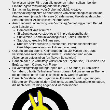
Vorwissen ist der Film, den alle gesehen haben sollten - bei der
Einführungsveranstaltung oder im Internet)
Sa nachmittag (wenn vom Ort her möglich): Kreativer
Stadtspaziergang zum Kennenlernen von Aktionsmöglichkeiten und
Ausprobieren je nach Interesse (Kreidemalen, Plakate austauschen,
Straßentheater, Aktionsschwarzfahren usw.)
Anschließend Fortsetzung vom Vormittag, Vertiefung je nach Bedarf
zum Beispiel zu
Demorecht kreativ nutzen
Straßentheater, verstecktes und Improvisationstheater
Subversion: Kommunikationsguerilla, Fakes und mehr
Sabotage, kreative Militanz usw.
Kreative Antirepression (Festnahmen, Personalienkontrollen,
Gerichtsprozesse usw. zu Aktionen machen)
Optional am Sa abend: Kleingruppen (ca. 30-60min) als Übung,
verschiedene Aktionen miteinander zu verbinden und einen
Aktionsplan aufzustellen (an fiktiven Beispielen)
Danach oder So vormittag: Vorstellen der Ergebnisse, Diskussion und
Ergänzungen, Klärung von Fragen
So vormittag/mittag: Kleingruppen (ca. 2-3 Stunden) zu konkreten
Vorhaben, d.h. die Teilnehmer*innen planen Aktionsserien zu Themen,
bei denen sie dann auch tatsächlich aktiv werden wollen
Danach: Vorstellen der Ergebnisse, Diskussion und Ergänzungen,
Klärung von Fragen mit dem Ziel, umsetzbare Aktionspläne zu haben,
die nach dem Training angepackt werden können