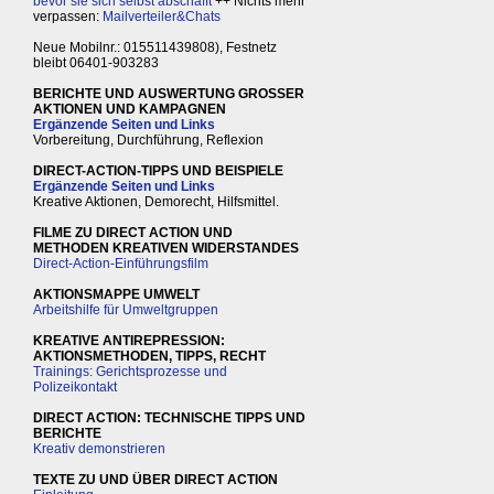
bevor sie sich selbst abschafft
++ Nichts mehr
verpassen:
Mailverteiler&Chats
Neue Mobilnr.: 015511439808), Festnetz
bleibt 06401-903283
BERICHTE UND AUSWERTUNG GROSSER
AKTIONEN UND KAMPAGNEN
Ergänzende Seiten und Links
Vorbereitung, Durchführung, Reflexion
DIRECT-ACTION-TIPPS UND BEISPIELE
Ergänzende Seiten und Links
Kreative Aktionen, Demorecht, Hilfsmittel.
FILME ZU DIRECT ACTION UND
METHODEN KREATIVEN WIDERSTANDES
Direct-Action-Einführungsfilm
AKTIONSMAPPE UMWELT
Arbeitshilfe für Umweltgruppen
KREATIVE ANTIREPRESSION:
AKTIONSMETHODEN, TIPPS, RECHT
Trainings: Gerichtsprozesse und
Polizeikontakt
DIRECT ACTION: TECHNISCHE TIPPS UND
BERICHTE
Kreativ demonstrieren
TEXTE ZU UND ÜBER DIRECT ACTION