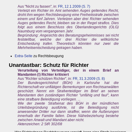
Aus "Nicht zu fassen", in:
FR, 12.1.2009 (S. 7)
Verletzt ein Richter im Amt sehenden Auges geltendes Recht,
droht ihm wegen Rechtsbeugung eine Freiheitsstrafe zwischen
einem und fünf Jahren. Verletzen aber drei Richter sehenden
Auges geltendes Recht, bleiben sie in der Regel straflos. Dies
folgt aus einem Beschluss des Oberlandesgerichts (OLG)
Naumburg vom vergangenen Jahr.
Begründung: Angesichts des Beratungsgeheimnisses sei nicht
feststellbar, welche der drei Richter die willkürliche
Entscheidung trafen. Theoretisch könnten nur zwei die
Mehrheitsentscheidung getragen haben.
Extra-Seite
zu Rechtsbeugung
Unantastbar: Schutz für Richter
Verurteilung von Verteidiger, der in einem Brief an
Mandanten (!) Richter kritisiert
Aus "Richter schützen Richter", in:
FR, 31.3.2009 (S. 8)
Der Bundesgerichtshof (BGH) in Karlsruhe hat die
Richterschaft vor unflätigen Bemerkungen von Rechtsanwälten
geschützt. Nennt ein Strafverteidiger im Brief an seinen
Mandanten den zuständigen Richter "unfähig und faul", kann
eine strafbare Beleidigung vorliegen. ...
Wie der zweite Strafsenat des BGH in der mündlichen
Urteilsbegründung ausführte, ist die Beleidigung nicht
anwesender Dritter nur dann straffrei, wenn die Äußerungen
innerhalb der Familie fallen. Diese Nähebeziehung bestehe
zwischen Anwalt und Mandant aber nicht.
Aktenzeichen: 2 StR 302/08