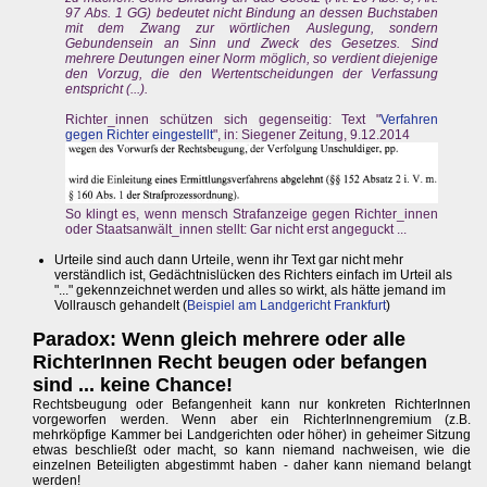
97 Abs. 1 GG) bedeutet nicht Bindung an dessen Buchstaben
mit dem Zwang zur wörtlichen Auslegung, sondern
Gebundensein an Sinn und Zweck des Gesetzes. Sind
mehrere Deutungen einer Norm möglich, so verdient diejenige
den Vorzug, die den Wertentscheidungen der Verfassung
entspricht (...).
Richter_innen schützen sich gegenseitig: Text "
Verfahren
gegen Richter eingestellt
", in: Siegener Zeitung, 9.12.2014
So klingt es, wenn mensch Strafanzeige gegen Richter_innen
oder Staatsanwält_innen stellt: Gar nicht erst angeguckt ...
Urteile sind auch dann Urteile, wenn ihr Text gar nicht mehr
verständlich ist, Gedächtnislücken des Richters einfach im Urteil als
"..." gekennzeichnet werden und alles so wirkt, als hätte jemand im
Vollrausch gehandelt (
Beispiel am Landgericht Frankfurt
)
Paradox: Wenn gleich mehrere oder alle
RichterInnen Recht beugen oder befangen
sind ... keine Chance!
Rechtsbeugung oder Befangenheit kann nur konkreten RichterInnen
vorgeworfen werden. Wenn aber ein RichterInnengremium (z.B.
mehrköpfige Kammer bei Landgerichten oder höher) in geheimer Sitzung
etwas beschließt oder macht, so kann niemand nachweisen, wie die
einzelnen Beteiligten abgestimmt haben - daher kann niemand belangt
werden!