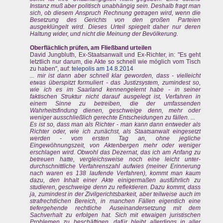
Instanz muß aber politisch unabhängig sein. Deshalb fragt man
sich, ob diesem Anspruch Rechnung getragen wird, wenn die
Besetzung des Gerichts von den großen Parteien
ausgeklüngelt wird. Dieses Urteil spiegelt daher nur deren
Haltung wider, und nicht die Meinung der Bevölkerung.
Oberflächlich prüfen, am Fließband urteilen
David Jungbluth, Ex-Staatsanwalt und Ex-Richter, in: "Es geht
letztlich nur darum, die Akte so schnell wie möglich vom Tisch
zu haben", auf:
telepolis am 14.8.2014
... mir ist dann aber schnell klar geworden, dass - vielleicht
etwas überspitzt formuliert - das Justizsystem, zumindest so,
wie ich es im Saarland kennengelernt habe - in seiner
faktischen Struktur nicht darauf ausgelegt ist, Verfahren in
einem Sinne zu betreiben, die der umfassenden
Wahrheitsfindung dienen, geschweige denn, mehr oder
weniger ausschließlich gerechte Entscheidungen zu fällen. ...
Es ist so, dass man als Richter - man kann dann entweder als
Richter oder, wie ich zunächst, als Staatsanwalt eingesetzt
werden - vom ersten Tag an, ohne jegliche
Eingewöhnungszeit, von Aktenbergen mehr oder weniger
erschlagen wird. Obwohl das Dezernat, das ich am Anfang zu
betreuen hatte, vergleichsweise noch eine leicht unter-
durchschnittliche Verfahrenszahl aufwies (meiner Erinnerung
nach waren es 138 laufende Verfahren), kommt man kaum
dazu, den Inhalt einer Akte einigermaßen ausführlich zu
studieren, geschweige denn zu reflektieren. Dazu kommt, dass
ja, zumindest in der Zivilgerichtsbarkeit, aber teilweise auch im
strafrechtlichen Bereich, in manchen Fällen eigentlich eine
tiefergehende rechtliche Auseinandersetzung mit dem
Sachverhalt zu erfolgen hat. Sich mit etwaigen juristischen
Problemen zu beschäftigen, dafür bleibt allerdings in aller