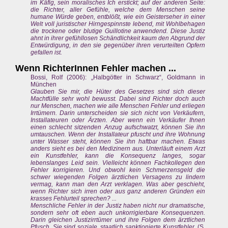
im Käfig, sein moralisches Ich erstickt; auf der anderen Seite:
die Richter, aller Gefühle, welche dem Menschen seine
humane Würde geben, entblößt, wie ein Geisterseher in einer
Welt voll juristischer Hirngespinnste lebend, mit Wohlbehagen
die trockene oder blutige Guillotine anwendend. Diese Justiz
ahnt in ihrer gefühllosen Schändlichkeit kaum den Abgrund der
Entwürdigung, in den sie gegenüber ihren verurteilten Opfern
gefallen ist.
Wenn RichterInnen Fehler machen ...
Bossi, Rolf (2006): „Halbgötter in Schwarz“, Goldmann in
München
Glauben Sie mir, die Hüter des Gesetzes sind sich dieser
Machtfülle sehr wohl bewusst. Dabei sind Richter doch auch
nur Menschen, machen wie alle Menschen Fehler und erliegen
Irrtümern. Darin unterscheiden sie sich nicht von Verkäufern,
Installateuren oder Ärzten. Aber wenn ein Verkäufer Ihnen
einen schlecht sitzenden Anzug aufschwatzt, können Sie ihn
umtauschen. Wenn der Installateur pfuscht und ihre Wohnung
unter Wasser steht, können Sie ihn haftbar machen. Etwas
anders sieht es bei den Medizinern aus. Unterläuft einem Arzt
ein Kunstfehler, kann die Konsequenz langes, sogar
lebenslanges Leid sein. Vielleicht können Fachkollegen den
Fehler korrigieren. Und obwohl kein Schmerzensgeld die
schwer wiegenden Folgen ärztlichen Versagens zu lindern
vermag, kann man den Arzt verklagen. Was aber geschieht,
wenn Richter sich irren oder aus ganz anderen Gründen ein
krasses Fehlurteil sprechen? ...
Menschliche Fehler in der Justiz haben nicht nur dramatische,
sondern sehr oft eben auch unkorrigierbare Konsequenzen.
Darin gleichen Justizirrtümer und ihre Folgen dem ärztlichen
Pfusch. Sie sind soziale, staatlich sanktionierte Kunstfehler.
(S.