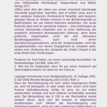
„Der mißhandelte Rechtsstaat“, Kiepenheuer und Witsch
Verlag 1977
Hilflos steht dem der allein von seiner Unschuld überzeugte
Verurteilte gegenüber, machtlos, weil er erfährt, dass auch in
den weiteren Instanzen Denkverzicht freiwillig, weil bequem,
gängige Übung ist. Richter erinnern in der Bundesrepublik an
Befehlshaber, die per Dekret Wahrheit verkünden. Die Justiz
findet für alles eine ihr genehme Antwort. – Das Unbehagen an
unserer Demokratie entwickelt sich zu einer Ablehnung der
angeblich ‚freiheitlich demokratischen Ordnung’, denn keine
politische Organisation, nicht die drei relevanten
Bundestagsparteien, auch nicht deren
Nachwuchsorganisationen, nicht die Jungsozialisten, nicht die
Jungdemokraten, von denen Engagement zu erwarten wäre,
setzen eine Änderung des Zustands der Dritten Gewalt in die
erste Reihe ihrer Forderungen.
Professor Dr. Karl Peters „An einen unschuldig Verurteilten“ im
Strafverteidiger 10/1988, Seite 457:
3. Wer hat Dir eingeredet, dass Du gar einen Anspruch auf
Gerechtigkeit habest. Dir steht nur ein Urteil zu.
Leipziger Kommentar (zum Strafgesetzbuch), 10. Auflage 1982,
§ 336 StGB (Rechts-Beugung; jetzt § 339), Rdnr. 3
Dass die Rechtsbeugung ein sehr selten begangenes Delikt
sei, wird oft behauptet, ist aber leider eine schon nicht mehr
fromme Selbsttäuschung; richtig ist, dass sie nur selten
strafrechtlich verfolgt und noch seltener rechtskräftig verurteilt
wird. Die Behandlung des § 336 in der Rechtslehre krankt
vielfach daran, dass sich die Autoren in allgemeinen
Ausführungen zum ‚Wesen’ der Rechtsbeugung und
ähnlichem ergehen, ohne von den praktischen Fällen Notiz zu