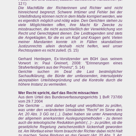
12 f.)
Die Machtfülle der Richterinnen und Richter wird nicht
hinreichend begrenzt. Schwere Irrtümer und Fehler bei der
Urteilsfindung können nicht in dem Maße korrigiert werden, wie
es eigentlich möglich und nötig wäre. Den Gerichten stehen zu
viele Möglichkeiten offen, ihre Macht für Zwecke zu
missbrauchen, die nicht ausschließlich der Verwirklichung von
Recht und Gerechtigkeit dienen. Die Leidtragenden sind stets
die Angeklagten, für die es um Kopf und Kragen geht. Vielen
meiner Mandanten konnte ich in Fällen skandalösen
Justizunrechts allein deshalb nicht helfen, weil unser
Rechtssystem es nicht zuließ.
(S. 15)
Gerhard Herdegen, Ex-Vorsitzender am BGH (aus seinem
Vorwort in: Paul Greinert, 2008: "Erinnerungen eines
Strafverteidigers aus der Provinz", S. 14)
Gerichte suchen im Deal die Last bestmöglicher
Sachaufklärung, die Bürde der umfassenden, intersubjektiv
akzeptablen Urteilsbegründung und die Kontrolle durch die
höhere Instanz zu vermeiden.
Wer Recht spricht, darf das Recht missachten
Aus dem Urteil des Bundesverfassungsgerichts 1 BvR 737/00
vom 29.7.2004
Die Gerichte ... sind daher befugt und verpflichtet zu prüfen,
was unter den veränderten Umständen "Recht" im Sinne des
Art. 20 Abs. 3 GG ist (...). Dabei haben sie unter Anwendung
der allgemein anerkannten Auslegungsmethoden - zu denen
auch die teleologische Reduktion gehört (...) - zu prüfen, ob die
geseltzliche Regelung zwischenzeitlich lückenhaft geworden
ist. Am Wortlaut einer Norm braucht der Richter dabei nicht Halt
zu machen. Seine Bindung an das Gesetz (Art. 20 Abs. 3, Art.