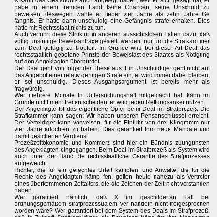
X kann das Geständnis auch abgelegt haben, weil er sich gesagt hat, er
habe in einem fremden Land keine Chancen, seine Unschuld zu
beweisen, deswegen wähle er lieber vier Jahre als zehn Jahre Ge
fängnis. Er hätte dann unschuldig eine Gefängnis strafe erhalten. Dies
hätte mit Rechtsstaat nichts zu tun.
Auch verführt diese Struktur in anderen aussichtslosen Fällen dazu, daß
völlig unsinnige Beweisanträge gestellt werden, nur um die Strafkam mer
zum Deal gefügig zu klopfen. Im Grunde wird bei dieser Art Deal das
rechtsstaatlich gebotene Prinzip der Beweislast des Staates als Nötigung
auf den Angeklagten überbürdet.
Der Deal geht von folgender These aus: Ein Unschuldiger geht nicht auf
das Angebot einer relativ geringen Strafe ein, er wird immer dabei bleiben,
er sei unschuldig. Dieses Ausgangsargument ist bereits mehr als
fragwürdig.
Wer mehrere Monate In Untersuchungshaft mitgemacht hat, kann im
Grunde nicht mehr frei entscheiden, er wird jeden Rettungsanker nutzen.
Der Angeklagte Ist das eigentliche Opfer beim Deal im Strafprozeß. Die
Strafkammer kann sagen: Wir haben unseren Pensenschlüssel erreicht.
Der Verteidiger kann vorweisen, für die Einfuhr von drei Kilogramm nur
vier Jahre erfochten zu haben. Dies garantiert Ihm neue Mandate und
damit gesicherten Verdienst.
Prozeßzeitökonomie und Kommerz sind hier ein Bündnis zuungunsten
des Angeklagten eingegangen. Beim Deal im Strafprozeß als System wird
auch unter der Hand die rechtsstaatliche Garantie des Strafprozesses
aufgeweicht.
Richter, die für ein gerechtes Urteil kämpfen, und Anwälte, die für die
Rechte des Angeklagten kämp fen, gelten heute nahezu als Vertreter
eines überkommenen Zeitalters, die die Zeichen der Zeit nicht verstanden
haben.
Wer garantiert nämlich, daß X im geschilderten Fall bei
ordnungsgemäßem strafprozessualem Ver handeln nicht freigesprochen
worden wäre? Wer garantiert bei dem System des Deals Im Strafprozeß,