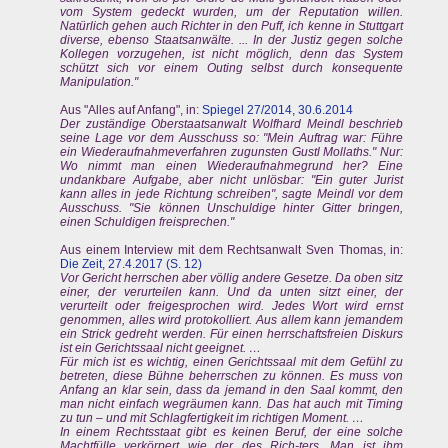
vom System gedeckt wurden, um der Reputation willen.
Natürlich gehen auch Richter in den Puff, ich kenne in Stuttgart
diverse, ebenso Staatsanwälte. ... In der Justiz gegen solche
Kollegen vorzugehen, ist nicht möglich, denn das System
schützt sich vor einem Outing selbst durch konsequente
Manipulation."
Aus "Alles auf Anfang", in:
Spiegel 27/2014, 30.6.2014
Der zuständige Oberstaatsanwalt Wolfhard Meindl beschrieb
seine Lage vor dem Ausschuss so: "Mein Auftrag war: Führe
ein Wiederaufnahmeverfahren zugunsten Gustl Mollaths." Nur:
Wo nimmt man einen Wiederaufnahmegrund her? Eine
undankbare Aufgabe, aber nicht unlösbar: "Ein guter Jurist
kann alles in jede Richtung schreiben", sagte Meindl vor dem
Ausschuss. "Sie können Unschuldige hinter Gitter bringen,
einen Schuldigen freisprechen."
Aus einem Interview mit dem Rechtsanwalt Sven Thomas, in:
Die Zeit, 27.4.2017 (S. 12)
Vor Gericht herrschen aber völlig andere Gesetze. Da oben sitz
einer, der verurteilen kann. Und da unten sitzt einer, der
verurteilt oder freigesprochen wird. Jedes Wort wird ernst
genommen, alles wird protokolliert. Aus allem kann jemandem
ein Strick gedreht werden. Für einen herrschaftsfreien Diskurs
ist ein Gerichtssaal nicht geeignet. …
Für mich ist es wichtig, einen Gerichtssaal mit dem Gefühl zu
betreten, diese Bühne beherrschen zu können. Es muss von
Anfang an klar sein, dass da jemand in den Saal kommt, den
man nicht einfach wegräumen kann. Das hat auch mit Timing
zu tun – und mit Schlagfertigkeit im richtigen Moment. …
In einem Rechtsstaat gibt es keinen Beruf, der eine solche
Machtfülle verkörpert wie der des Rich-ters. Man ist ihm