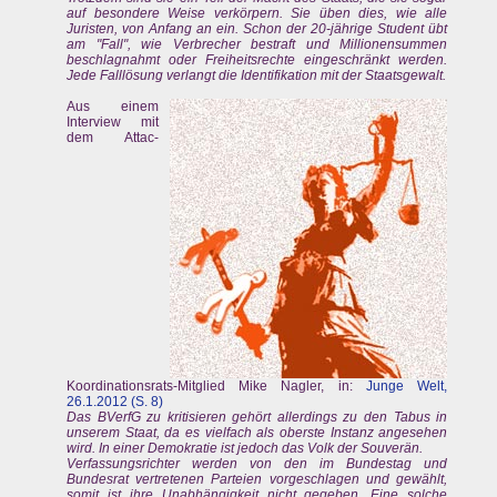
auf besondere Weise verkörpern. Sie üben dies, wie alle
Juristen, von Anfang an ein. Schon der 20-jährige Student übt
am "Fall", wie Verbrecher bestraft und Millionensummen
beschlagnahmt oder Freiheitsrechte eingeschränkt werden.
Jede Falllösung verlangt die Identifikation mit der Staatsgewalt.
Aus einem
Interview mit
dem Attac-
Koordinationsrats-Mitglied Mike Nagler, in:
Junge Welt,
26.1.2012 (S. 8)
Das BVerfG zu kritisieren gehört allerdings zu den Tabus in
unserem Staat, da es vielfach als oberste Instanz angesehen
wird. In einer Demokratie ist jedoch das Volk der Souverän.
Verfassungsrichter werden von den im Bundestag und
Bundesrat vertretenen Parteien vorgeschlagen und gewählt,
somit ist ihre Unabhängigkeit nicht gegeben. Eine solche