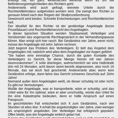
erledigt hat, ein ganz wesentliches Merkmal wenn es um die
Beförderungsmöglichkeiten des Richters geht.
Andererseits wird auch gefragt, wieviele Urteile durch die
Rechtsmittelinstanz aufgehoben worden sind. Die zwingt den Richter zu
genauer Arbeit nach den Regeln der Strafprozeßordnung.
Gewünscht wird beides: Schnelle Entscheidungen und Rechtsmittelsicher
heit.
Der Idealfall für den Richter ist der geständige Angeklagte (kurze
Prozeßdauer) und Rechtsmittelverzicht des Angeklagten.
In dieser typischen Situation werden Staatsanwalt, Verteidiger und
Vorsitzender das sogenannte Rechtsgespräch in der Verhandlungspause
führen. Man einigt sich hier rasch: Bei Geständnis vier Jahre, wenn nicht,
müsse der Angeklagte mit zehn Jahren rechnen.
Jetzt beginnt das Problem des Verteidigers. Er teilt das Angebot dem
Angeklagten mit; natürlich wird alles dem Angeklagten vor Augen geführt:
"Sie haben eine einmalige Chance, durch die guten Kontakte des
Verteidigers zu Gericht, für diese Menge Heroin mit vier Jahren
davonzukommen", X solle überlegen, wahrscheinlich sei eine Halbstrafe
drin mit 24 Monaten, acht davon seien bereits abgesessen, also noch 16
Monate, das sei doch fast geschenkt. Andererseits aber, wenn kein
Geständnis erfolge, dann fahre das Gericht schweres Geschütz auf: Zehn
Jahre!
Niemand außer dem Angeklagten weiß, ob dieser schuldig ist oder nicht.
Es gibt nur Vermutungen.
Wußte der Angeklagte, was er transportierte, wäre er schuldig, und das
Urteil wäre für ihn optimal, wäre er aber unschuldig, würde das Urteil für
ihn eine Katastrophe bedeuten, denn er hätte Anspruch auf einen
Freispruch.
Im geschilderten Fall entscheidet sich X zum Geständnis, nach vier
Stunden ist alles klar: X erhält die angekündigten vier Jahre, zwei weniger
als ursprünglich angeboten. Der Verteidiger hat erfolgreich gepokert.
Offen bleibt, was der Angeklagte wirklich getan hat.