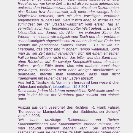
Regel so gut wie keine Zeit. ... Es ist also so, dass aufgrund der
umfassenden Verfahrenszahl, die den einzelnen Dezernenten,
also Richter bzw. Staatsanwalt, trifft, mehr oder weniger keine
Möglichkeit verbleibt, sich mit den jeweiligen Verfahren
angemessen zu befassen. Darauf wird aber, so wurde es mir
zumindest bei der Staatsanwaltschaft vom ersten Tag an
vermittelt, auch kein besonders großer Wert gelegt. ... Es geht
letztendlich nur darum, die Akte - im wahrsten Sinne des
Wortes - so schnell wie möglich vom Tisch und das Verfahren
schnellstmöglich abgeschlossen zu haben, damit am Ende des
Monats die persönliche Statistik stimmt. ... Es ist wie ein
Fließband, das stetig und in hohem Tempo weiterläuft. Sollte
man zu viel Zeit darauf verwenden, sich mit einem einzelnen
Fall zu beschäftigen, rächt sich das bitter, weil das Band halt -
ohne Rücksicht auf die etwaige Komplexität eines einzelnen
Falles - weiter Fälle liefert. Man wird dadurch quasi dazu
gezwungen, Verfahren mehr oder weniger oberflächlich zu
bearbeiten, möchte man vermeiden, dass man nicht
irgendwann mit seinem ganzen Laden absäuft.
Aus Teil 2: "Justizkritik: Von innen heraus ist kein wesentlicher
Widerstand möglich",
telepolis am 15.8.2014
Dass hinter jedem Verfahren menschliche Schicksale stecken,
geht in der Masse der Verfahren ganz schlicht und einfach
unter.
Auszug aus dem Leserbrief des Richters i.R. Frank Fahsel,
"Konsequente Manipulation" in der Süddeutschen Zeitung"
vom 9.4.2008:
"Ich habe unzählige Richterinnen und Richter,
Staatsanwältinnen und Staatsanwälte erleben müssen, die
man schlicht kriminell' nennen kann. Sie waren/sind
sakrosankt, weil sie per Ordre de Mufti gehandelt haben oder