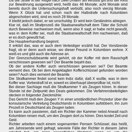
Da die Strafe In der Regel nach zwei Dritteln als verbüßt gilt und der Rest
zur Bewährung ausgesetzt wird, heißt das 48 Monate; acht Monate sind
bereits durch die Untersuchungshaft verbüßt, also noch vierzig Monate.
Wenn X Glück hat und schon nach der Halbstrafe nach Kolumbien
abgeschoben wird, sind es noch 28 Monate.
X bleibt jedoch dabei, er sei unschuldig. Er wird kein Geständnis ablegen.
Klar ist, daß im Strafprozeß die Staatsanwaltschaft dem Täter die Schuld
durch Beweise nachweisen muß, wenn also X sagt, er habe nicht gewußt,
was in dem Koffer sei, muß die Staatsanwaltschaft ihm nachweisen, daß
er es doch gewußt hat.
Die Hauptverhandlung beginnt.
X erklärt das, was er auch dem Verteidiger erzählt hat. Der Vorsitzende
fragt, ob er denn auch wisse, wo dieser Freund in Kolumbien wohne. X
weiß es und gibt auch die Adresse an.
Der Grenzschutzbeamte wird gehört, ob der Koffer mit dem Rauschgift
verschlossen gewesen sei? Der Beamte bejaht das.
Ob der andere Koffer auch verschlossen gewesen sei? Der Beamte
verneint dies. Ob bei dem Angeklagten Kofferschlüssel gefunden worden
seien? Auch dies verneint der Beamte.
Die Strafkammer findet sonst kein Indiz dafür, daß X wußte, was in dem
Koffer war. Vorbestraft ist er, soweit es überhaupt überprüfbar ist, nicht.
Bei dieser Sachlage muß die Strafkammer Y als Zeugen hören. In dieser
Stunde ist der Zeitpunkt des Deals gekommen. Die Verfahrensbeteiligten
stecken in folgender Zwickmühle:
Das Gericht muß den Zeugen Y in einer umständlichen Prozedur über die
konsularische Vertretung Deutschlands in Kolumbien aufstöbern, ihn zum
Prozeß in Deutschland als Zeugen laden.
Es kann auch passieren, daß ein Richter der Kammer nebst Anwalt nach
Kolumbien reisen muß, um den Zeugen dort zu hören. Dies kostet Zeit und
Geld.
Richter arbeiten nach einem sogenannten Pensen Schlüssel, das heißt,
am Jahresende wird gefragt, wieviele Fälle der Richter in diesem Jahre