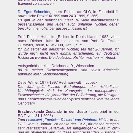
Exempel zu statuieren.
Dr. Egon Schneider
, ehem. Richter am OLG, in ‚Zeitschrift für
anwaltliche Praxis‘ 6/1999 vom 24.3.1999, S. 266)
Es gibt in der deutschen Justiz zu viele machtbesessene,
besserwissende und leider auch unfähige Richter, denen
beizukommen offenbar ausgeschlossen ist.
Prof. Diether Huhn in: ‚Richter in Deutschland‘, 1982, zitiert
nach: ‚Diether Huhn in memoriam‘ von Prof. Dr. Eckhart
Gustavus, Berlin, NJW 2000, Heft 1, S. 5
Ich bin selbst ein deutscher Richter, seit fast 20 Jahren. Ich
würde mich nicht noch einmal entscheiden, ein deutscher
Richter zu werden. Die deutschen Richter machen mir Angst.
Amtsgerichtsdirektor Deichner a.D., Wiesbaden
80 % meiner RichterkollegInnen sind selbst Kriminelle
aufgrund Ihrer Rechtsprechung.
Detlef Winter, 1977-1997 Rechtsanwalt in Lübeck
Die fünf gefährlichsten Bedrohungen der richterlichen
Unabhängigkeit sind der Korpsgeist, der parteipolitische
Postenschacher, die ‚Mohrrübe‘ der Beförderung, die Rückgrat-
und Charakterlosigkeit und der typisch deutsche vorauseilende
Gehorsam.
Erschreckende Zustände in der Justiz
(Leserbrief in der
F.A.Z. vom 31.1.2008)
Zum
Leitartikel „Entrückte Richter“ von Reinhard Müller
in der
F.A.Z. vom 9. Januar: Ich danke der F.A.Z., für diesen mutigen,
sehr realistischen Leitartikel. Als langjähriger AnwaIt im Zivil-
und im Strafrecht kann ich diese erschreckenden Zustände in