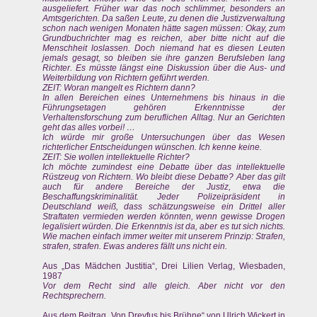
ausgeliefert. Früher war das noch schlimmer, besonders an
Amtsgerichten. Da saßen Leute, zu denen die Justizverwaltung
schon nach wenigen Monaten hätte sagen müssen: Okay, zum
Grundbuchrichter mag es reichen, aber bitte nicht auf die
Menschheit loslassen. Doch niemand hat es diesen Leuten
jemals gesagt, so bleiben sie ihre ganzen Berufsleben lang
Richter. Es müsste längst eine Diskussion über die Aus- und
Weiterbildung von Richtern geführt werden.
ZEIT: Woran mangelt es Richtern dann?
In allen Bereichen eines Unternehmens bis hinaus in die
Führungsetagen gehören Erkenntnisse der
Verhaltensforschung zum beruflichen Alltag. Nur an Gerichten
geht das alles vorbei! …
Ich würde mir große Untersuchungen über das Wesen
richterlicher Entscheidungen wünschen. Ich kenne keine.
ZEIT: Sie wollen intellektuelle Richter?
Ich möchte zumindest eine Debatte über das intellektuelle
Rüstzeug von Richtern. Wo bleibt diese Debatte? Aber das gilt
auch für andere Bereiche der Justiz, etwa die
Beschaffungskriminalität. Jeder Polizeipräsident in
Deutschland weiß, dass schätzungsweise ein Drittel aller
Straftaten vermieden werden könnten, wenn gewisse Drogen
legalisiert würden. Die Erkenntnis ist da, aber es tut sich nichts.
Wie machen einfach immer weiter mit unserem Prinzip: Strafen,
strafen, strafen. Ewas anderes fällt uns nicht ein.
Aus „Das Mädchen Justitia“, Drei Lilien Verlag, Wiesbaden,
1987
Vor dem Recht sind alle gleich. Aber nicht vor den
Rechtsprechern.
Aus dem Beitrag „Von Dreyfus bis Brühne“ von Ulrich Wickert in