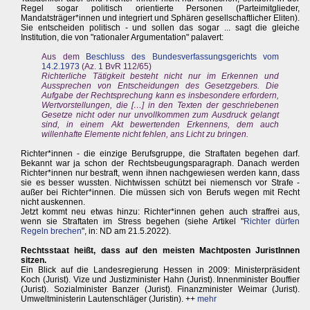
Regel sogar politisch orientierte Personen (Parteimitglieder,
Mandatsträger*innen und integriert und Sphären gesellschaftlicher Eliten).
Sie entscheiden politisch - und sollen das sogar ... sagt die gleiche
Institution, die von "rationaler Argumentation" palavert:
Aus dem
Beschluss des Bundesverfassungsgerichts vom
14.2.1973
(Az. 1 BvR 112/65)
Richterliche Tätigkeit besteht nicht nur im Erkennen und
Aussprechen von Entscheidungen des Gesetzgebers. Die
Aufgabe der Rechtsprechung kann es insbesondere erfordern,
Wertvorstellungen, die […] in den Texten der geschriebenen
Gesetze nicht oder nur unvollkommen zum Ausdruck gelangt
sind, in einem Akt bewertenden Erkennens, dem auch
willenhafte Elemente nicht fehlen, ans Licht zu bringen.
Richter*innen - die einzige Berufsgruppe, die Straftaten begehen darf.
Bekannt war ja schon der Rechtsbeugungsparagraph. Danach werden
Richter*innen nur bestraft, wenn ihnen nachgewiesen werden kann, dass
sie es besser wussten. Nichtwissen schützt bei niemensch vor Strafe -
außer bei Richter*innen. Die müssen sich von Berufs wegen mit Recht
nicht auskennen.
Jetzt kommt neu etwas hinzu: Richter*innen gehen auch straffrei aus,
wenn sie Straftaten im Stress begehen (siehe Artikel "
Richter dürfen
Regeln brechen
", in: ND am 21.5.2022).
Rechtsstaat heißt, dass auf den meisten Machtposten JuristInnen
sitzen.
Ein Blick auf die Landesregierung Hessen in 2009: Ministerpräsident
Koch (Jurist). Vize und Justizminister Hahn (Jurist). Innenminister Bouffier
(Jurist). Sozialminister Banzer (Jurist). Finanzminister Weimar (Jurist).
Umweltministerin Lautenschläger (Juristin). ++
mehr