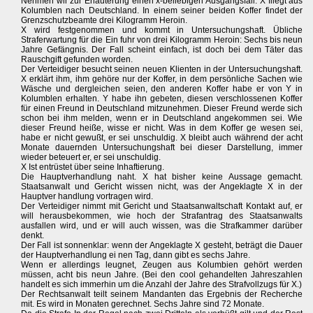
Nehmen wir zur Erläuterung einen x-beliebigen Ausgangsfall. X fliegt aus
Kolumblen nach Deutschland. In einem seiner beiden Koffer findet der
Grenzschutzbeamte drei Kilogramm Heroin.
X wird festgenommen und kommt in Untersuchungshaft. Übliche
Straferwartung für die Ein fuhr von drei Kilogramm Heroin: Sechs bis neun
Jahre Gefängnis. Der Fall scheint einfach, ist doch bei dem Täter das
Rauschgift gefunden worden.
Der Verteidiger besucht seinen neuen Klienten in der Untersuchungshaft.
X erklärt ihm, ihm gehöre nur der Koffer, in dem persönliche Sachen wie
Wäsche und dergleichen seien, den anderen Koffer habe er von Y in
Kolumblen erhalten. Y habe ihn gebeten, diesen verschlossenen Koffer
für einen Freund in Deutschland mitzunehmen. Dieser Freund werde sich
schon bei ihm melden, wenn er in Deutschland angekommen sei. Wie
dieser Freund heiße, wisse er nicht. Was in dem Koffer ge wesen sei,
habe er nicht gewußt, er sei unschuldig. X bleibt auch während der acht
Monate dauernden Untersuchungshaft bei dieser Darstellung, immer
wieder beteuert er, er sei unschuldig.
X Ist entrüstet über seine Inhaftierung.
Die Hauptverhandlung naht. X hat bisher keine Aussage gemacht.
Staatsanwalt und Gericht wissen nicht, was der Angeklagte X in der
Hauptver handlung vortragen wird.
Der Verteidiger nimmt mit Gericht und Staatsanwaltschaft Kontakt auf, er
will herausbekommen, wie hoch der Strafantrag des Staatsanwalts
ausfallen wird, und er will auch wissen, was die Strafkammer darüber
denkt.
Der Fall ist sonnenklar: wenn der Angeklagte X gesteht, beträgt die Dauer
der Hauptverhandlung ei nen Tag, dann gibt es sechs Jahre.
Wenn er allerdings leugnet, Zeugen aus Kolumbien gehört werden
müssen, acht bis neun Jahre. (Bei den cool gehandelten Jahreszahlen
handelt es sich immerhin um die Anzahl der Jahre des Strafvollzugs für X.)
Der Rechtsanwalt teilt seinem Mandanten das Ergebnis der Recherche
mit. Es wird in Monaten gerechnet. Sechs Jahre sind 72 Monate.