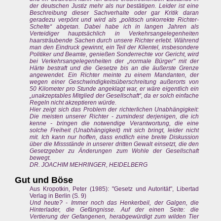
der deutschen Justiz mehr als nur bestätigen. Leider ist eine
Beschreibung dieser Sachverhalte oder gar Kritik daran
geradezu verpönt und wird als „politisch unkorrekte Richter-
ScheIte“ abgetan. Dabei habe ich in langen Jahren als
Verteidiger hauptsächlich in Verkehrsangelegenheiten
haarsträubende Sachen durch unsere Richter erlebt. Während
man den Eindruck gewinnt, ein Teil der Klientel, insbesondere
Politiker und Beamte, genießen Sonderrechte vor Gericht, wird
bei Verkehrsangelegenheiten der „normale Bürger" mit der
Härte bestraft und die Gesetze bis an die äußerste Grenze
angewendet. Ein Richter meinte zu einem Mandanten, der
wegen einer Geschwindigkeitsüberschreitung außerorts von
50 Kilometer pro Stunde angeklagt war, er wäre eigentlich ein
„unakzeptables Mitglied der Gesellschaft“, da er solch einfache
Regeln nicht akzeptieren würde.
Hier zeigt sich das Problem der richterIichen Unabhängigkeit:
Die meisten unserer Richter - zumindest derjenigen, die ich
kenne - bringen die notwendige Verantwortung, die eine
solche Freiheit (Unabhängigkeit) mit sich bringt, leider nicht
mit. Ich kann nur hoffen, dass endlich eine breite Diskussion
über die Missstände in unserer dritten Gewalt einsetzt, die den
Gesetzgeber zu Änderungen zum Wohle der Gesellschaft
bewegt.
DR. JOACHIM MEHRINGER, HEIDELBERG
Gut und Böse
Aus Kropotkin, Peter (1985): "Gesetz und Autorität", Libertad
Verlag in Berlin (S. 9)
Und heute? - Immer noch das Henkerbeil, der Galgen, die
Hinterlader, die Gefängnisse. Auf der einen Seite: die
Vertierung der Gefangenen, herabgewürdigt zum wilden Tier