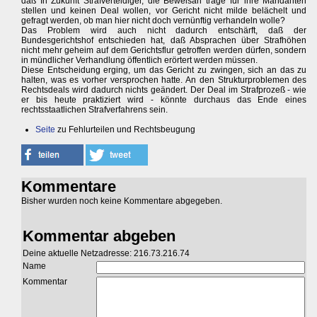
daß In Zukunft Strafverteidiger, die Beweisan träge für ihre Mandanten
stellen und keinen Deal wollen, vor Gericht nicht milde belächelt und
gefragt werden, ob man hier nicht doch vernünftig verhandeln wolle?
Das Problem wird auch nicht dadurch entschärft, daß der
Bundesgerichtshof entschieden hat, daß Absprachen über Strafhöhen
nicht mehr geheim auf dem Gerichtsflur getroffen werden dürfen, sondern
in mündlicher Verhandlung öffentlich erörtert werden müssen.
Diese Entscheidung erging, um das Gericht zu zwingen, sich an das zu
halten, was es vorher versprochen hatte. An den Strukturproblemen des
Rechtsdeals wird dadurch nichts geändert. Der Deal im Strafprozeß - wie
er bis heute praktiziert wird - könnte durchaus das Ende eines
rechtsstaatlichen Strafverfahrens sein.
Seite
zu Fehlurteilen und Rechtsbeugung
Kommentare
Bisher wurden noch keine Kommentare abgegeben.
Kommentar abgeben
Deine aktuelle Netzadresse: 216.73.216.74
Name
Kommentar