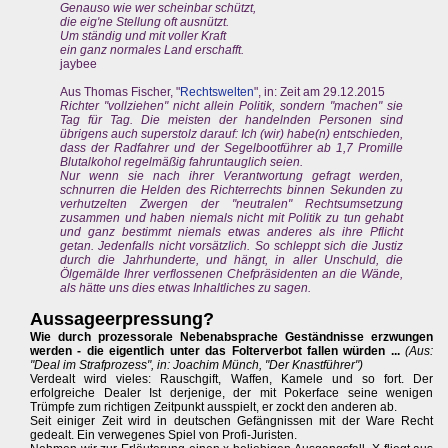
Genauso wie wer scheinbar schützt,
die eig'ne Stellung oft ausnützt.
Um ständig und mit voller Kraft
ein ganz normales Land erschafft.
jaybee
Aus Thomas Fischer, "
Rechtswelten
", in: Zeit am 29.12.2015
Richter "vollziehen" nicht allein Politik, sondern "machen" sie
Tag für Tag. Die meisten der handelnden Personen sind
übrigens auch superstolz darauf: Ich (wir) habe(n) entschieden,
dass der Radfahrer und der Segelbootführer ab 1,7 Promille
Blutalkohol regelmäßig fahruntauglich seien.
Nur wenn sie nach ihrer Verantwortung gefragt werden,
schnurren die Helden des Richterrechts binnen Sekunden zu
verhutzelten Zwergen der "neutralen" Rechtsumsetzung
zusammen und haben niemals nicht mit Politik zu tun gehabt
und ganz bestimmt niemals etwas anderes als ihre Pflicht
getan. Jedenfalls nicht vorsätzlich. So schleppt sich die Justiz
durch die Jahrhunderte, und hängt, in aller Unschuld, die
Ölgemälde Ihrer verflossenen Chefpräsidenten an die Wände,
als hätte uns dies etwas Inhaltliches zu sagen.
Aussageerpressung?
Wie durch prozessorale Nebenabsprache Geständnisse erzwungen
werden - die eigentlich unter das Folterverbot fallen würden ...
(Aus:
"Deal im Strafprozess", in: Joachim Münch, "Der Knastführer")
Verdealt wird vieles: Rauschgift, Waffen, Kamele und so fort. Der
erfolgreiche Dealer Ist derjenige, der mit Pokerface seine wenigen
Trümpfe zum richtigen Zeitpunkt ausspielt, er zockt den anderen ab.
Seit einiger Zeit wird in deutschen Gefängnissen mit der Ware Recht
gedealt. Ein verwegenes Spiel von Profi-Juristen.