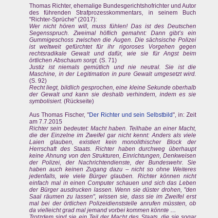
Thomas Richter, ehemalige Bundesgerichtshofrichter und Autor
des führenden Strafprozesskommentars, in seinem Buch
"Richter-Sprüche" (2017):
Wer nicht hören will, muss fühlen! Das ist des Deutschen
Segensspruch. Zweimal höflich gemahnt: Dann gibt’s ein
Gummigeschoss zwischen die Augen. Die sächsische Polizei
ist weltweit gefürchtet für ihr rigoroses Vorgehen gegen
rechtsradikale Gewalt und dafür, wie sie für Angst beim
örtlichen Abschaum sorgt.
(S. 71)
Justiz ist niemals gemütlich und nie neutral. Sie ist die
Maschine, in der Legitimation in pure Gewalt umgesetzt wird.
(S. 92)
Recht liegt, bildlich gesprochen, eine kleine Sekunde oberhalb
der Gewalt und kann sie deshalb verhindern, indem es sie
symbolisiert.
(Rückseite)
Aus Thomas Fischer, "
Der Richter und sein Selbstbild
", in: Zeit
am 7.7.2015
Richter sein bedeutet: Macht haben. Teilhabe an einer Macht,
die der Einzelne im Zweifel gar nicht kennt: Anders als viele
Laien glauben, existiert kein monolithischer Block der
Herrschaft des Staats. Richter haben durchweg überhaupt
keine Ahnung von den Strukturen, Einrichtungen, Denkweisen
der Polizei, der Nachrichtendienste, der Bundeswehr. Sie
haben auch keinen Zugang dazu – nicht so ohne Weiteres
jedenfalls, wie viele Bürger glauben. Richter können nicht
einfach mal in einen Computer schauen und sich das Leben
der Bürger ausdrucken lassen. Wenn sie düster drohen, "den
Saal räumen zu lassen", wissen sie, dass sie im Zweifel erst
mal bei der örtlichen Polizeidienststelle anrufen müssten, ob
da vielleicht grad mal jemand vorbei kommen könnte …
Trotzdem sind sie ein Teil der Macht des Staats, die sie sogar