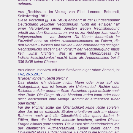
nehmen.
Aus „Rechtsstaat im Verzug von Ethel Leonore Behrendt,
Selbstverlag 1981:
Diese Vorschrift (§ 336 StGB) entbehrt in der Bundesrepublik
Deutschland jeglicher Rechtspraxis. Nicht ein einziger Fall
einer Verurteilung eines Juristen wegen Rechtsbeugung
erhellt aus den Kommentaren; wo es zur Anklage kam wurde
freigesprochen – von Juristen. Da könnte theoretisch im
Einzelfall noch so vieles zusammenkommen an Fakten, die
den Vorsatz – Wissen und Wollen – der Verhinderung richtigen
Rechtsspruchs tragen: Der Vorwurf der Rechtsbeugung muss
kein Jurist fürchten. Was in einem Mordprozess die
Indizienkette‚lückenlos’ macht, hätte als Argumentation bei §
336 StGB keine Chance.
Aus einem Interview mit dem Strafverteidiger Adam Ahmed, in:
FAZ, 26.5.2017
Ist jeder vor dem Recht gleich?
Das glaube ich definitiv nicht. Mann oder Frau auf der
Anklagebank, das ist bereits ein Unterschied. Richter oder
Richterin auf der anderen Seite. Aussehen spielt definitiv auch
eine Rolle. Die Frage, ob ein Mandant reden kann oder eher
nicht, entscheidet eine Menge. Kommt er authentisch rüber
oder nicht? ...
Für die Richter sollte die Öffentlichkeit keine Rolle spielen,
aber das tut es natürlich: Strafen orientieren sich am oberen
Rahmen, auch weil die Öffentlichkeit dies quasi fordert. In
Fällen, über die Medien intensiv berichten, stellen Richter
Fragen oftmals ganz anders. Die lassen sich beeindrucken von
der öffentlichen Aufmerksamkeit. Leider bleibt dann die
Objektivität etwas auf der Strecke. Es geht in die Richtung, ein