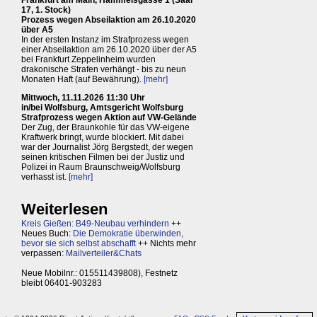
17, 1. Stock)
Prozess wegen Abseilaktion am 26.10.2020
über A5
In der ersten Instanz im Strafprozess wegen
einer Abseilaktion am 26.10.2020 über der A5
bei Frankfurt Zeppelinheim wurden
drakonische Strafen verhängt - bis zu neun
Monaten Haft (auf Bewährung).
[mehr]
Mittwoch, 11.11.2026 11:30 Uhr
in/bei Wolfsburg, Amtsgericht Wolfsburg
Strafprozess wegen Aktion auf VW-Gelände
Der Zug, der Braunkohle für das VW-eigene
Kraftwerk bringt, wurde blockiert. Mit dabei
war der Journalist Jörg Bergstedt, der wegen
seinen kritischen Filmen bei der Justiz und
Polizei in Raum Braunschweig/Wolfsburg
verhasst ist.
[mehr]
Weiterlesen
Kreis Gießen: B49-Neubau verhindern
++
Neues Buch:
Die Demokratie überwinden,
bevor sie sich selbst abschafft
++ Nichts mehr
verpassen:
Mailverteiler&Chats
Neue Mobilnr.: 015511439808), Festnetz
bleibt 06401-903283