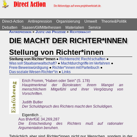
Direct-Action
Antirepression
Organisierung
Umwelt
Theorie&Politik
Debatten
Saasen/GI/Mittelhessen
Materialien
Service
Antirepression
»
Justiz und Prozesse
»
Richtermacht
DIE MACHT DER RICHTER*INNEN
Stellung von Richter*innen
Stellung von Richter*innen
●
Richterrecht: Recht schaffen
●
Was soll Staatsanwaltschaft?
●
Machtdurchgriffe im Verfahren
●
Freie Beweiswürdigung
●
Richter*innen mit Parteibuch
●
Das soziale Wesen Richter*in
●
Links
Erich Fromm, "Haben oder Sein" (S. 178)
Hauptmerkmal der Bürokraten: ihrem Mangel an
menschlichem Mitgefühl und ihrer Vergötzung von
Vorschriften.
Judith Butler
Der Schuldspruch des Richters macht den Schuldigen.
Eigentlich ...
Aus BVerfGE 34,269,287
Die Entscheidung des Richters muß auf rationaler
Argumentation beruhen.
Tatsächlich aber sind Richter*innen nicht nur Menschen, sondern in der