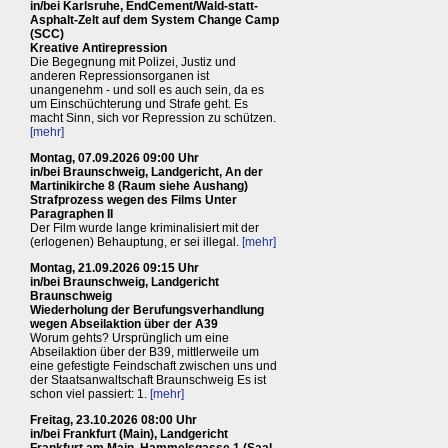
in/bei Karlsruhe, EndCement/Wald-statt-
Asphalt-Zelt auf dem System Change Camp
(SCC)
Kreative Antirepression
Die Begegnung mit Polizei, Justiz und
anderen Repressionsorganen ist
unangenehm - und soll es auch sein, da es
um Einschüchterung und Strafe geht. Es
macht Sinn, sich vor Repression zu schützen.
[mehr]
Montag, 07.09.2026 09:00 Uhr
in/bei Braunschweig, Landgericht, An der
Martinikirche 8 (Raum siehe Aushang)
Strafprozess wegen des Films Unter
Paragraphen II
Der Film wurde lange kriminalisiert mit der
(erlogenen) Behauptung, er sei illegal.
[mehr]
Montag, 21.09.2026 09:15 Uhr
in/bei Braunschweig, Landgericht
Braunschweig
Wiederholung der Berufungsverhandlung
wegen Abseilaktion über der A39
Worum gehts? Ursprünglich um eine
Abseilaktion über der B39, mittlerweile um
eine gefestigte Feindschaft zwischen uns und
der Staatsanwaltschaft Braunschweig Es ist
schon viel passiert: 1.
[mehr]
Freitag, 23.10.2026 08:00 Uhr
in/bei Frankfurt (Main), Landgericht
Frankfurt am Main, Hammelsgasse 1 (Saal