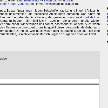
ser zu öffnen sind:
Bestellseite
++
Download
++
Infoseite
 einer S-Bahn zugemauert
- in Warnwesten am hellichten Tag
ipps. Es war (zusammen mit den Zeitschriften radikal und interim) Anlass für
halte dokumentiert, die technische Anleitungen enthalten. Das führte zu
 zur vorübergehenden Abschaltung der gesamten
www.projektwerkstatt.de
.
arat zu beugen, fällt nicht leicht - aber um die anderen Inhalte wieder
 mehr erreichbar. Wir bemühen uns darum, das wieder zu ändern. Auch wenn
il das Repression provoziert ... uns langweilt dieser vorauseilende Gehorsam.
 Informationen zu holen. Wer damit was macht, ist Sache derer, die sich eine
rzuenthalten, ist nicht emanzipatorisch - egal ob bürgerlich oder von links!
egeben.