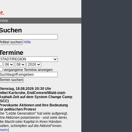
rvice
Suchen
Hilfe
Termine
vergangene Termine anzeigen
Dienstag, 18.08.2026 20:30 Uhr
in/bei Karlsruhe, EndCement/Wald-statt-
Asphalt-Zelt auf dem System Change Camp
(SCC)
Provokante Aktionen und ihre Bedeutung
für politischen Protest
Die "Letzte Generation" hat viele aufgeregt.
Ihre Aktionen polarisieren - und viele derer,
die Macht oder Kapital in ihren Händen
halten, schimpfen auf die Aktivist*innen.
[mehr]