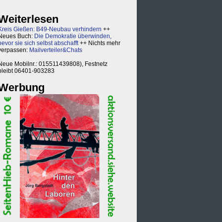
Weiterlesen
Kreis Gießen: B49-Neubau verhindern
++
Neues Buch:
Die Demokratie überwinden,
bevor sie sich selbst abschafft
++ Nichts mehr
verpassen:
Mailverteiler&Chats
Neue Mobilnr.: 015511439808), Festnetz
bleibt 06401-903283
Werbung