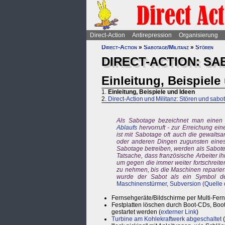
Direct-Action
Antirepression
Organisierung
Direct-Action
»
Sabotage/Militanz
»
Stören
DIRECT-ACTION: SA
Einleitung, Beispiele
1.
Einleitung, Beispiele und Ideen
2.
Direct-Action und Militanz: Stören und sabo
Als Sabotage bezeichnet man einen
Ablaufs
hervorruft - zur Erreichung ein
ist mit Sabotage oft auch die gewalts
oder anderen Dingen zugunsten eine
Sabotage betreiben, werden als Sabote
Tatsache, dass französische Arbeiter i
um gegen die immer weiter fortschreit
zu nehmen, bis die Maschinen reparie
wurde der Sabot als ein Symbol 
Maschinenstürmer
,
Subversion
(
Quelle
Fernsehgeräte/Bildschirme per Multi-Fer
Festplatten löschen durch Boot-CDs, Boot
gestartet werden (
externer Link
)
Turbine am Kohlekraftwerk abgeschaltet
(