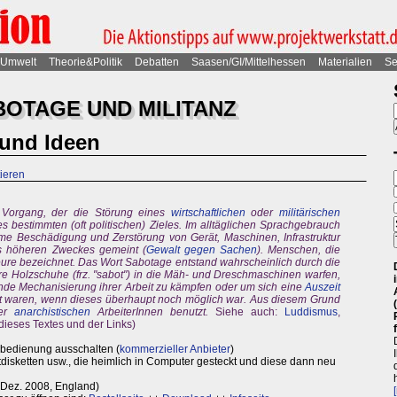
Umwelt
Theorie&Politik
Debatten
Saasen/GI/Mittelhessen
Materialien
Se
BOTAGE UND MILITANZ
 und Ideen
tieren
 Vorgang, der die Störung eines
wirtschaftlichen
oder
militärischen
es bestimmten (oft politischen) Zieles. Im alltäglichen Sprachgebrauch
ame Beschädigung und Zerstörung von Gerät, Maschinen, Infrastruktur
s höheren Zweckes gemeint (
Gewalt gegen Sachen
). Menschen, die
ure bezeichnet. Das Wort Sabotage entstand wahrscheinlich durch die
hre Holzschuhe (frz. "sabot") in die Mäh- und Dreschmaschinen warfen,
ende Mechanisierung ihrer Arbeit zu kämpfen oder um sich eine
Auszeit
rt waren, wenn dieses überhaupt noch möglich war. Aus diesem Grund
der
anarchistischen
ArbeiterInnen benutzt.
Siehe auch:
Luddismus
,
dieses Textes und der Links)
nbedienung ausschalten (
kommerzieller Anbieter
)
disketten usw., die heimlich in Computer gesteckt und diese dann neu
Dez. 2008, England)