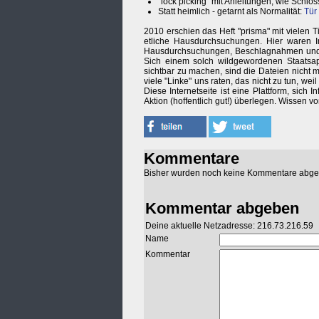
"lock picking" mit Anleitungen, wie Schlös
Statt heimlich - getarnt als Normalität:
Tür
2010 erschien das Heft "prisma" mit vielen T
etliche Hausdurchsuchungen. Hier waren In
Hausdurchsuchungen, Beschlagnahmen und
Sich einem solch wildgewordenen Staatsapp
sichtbar zu machen, sind die Dateien nicht
viele "Linke" uns raten, das nicht zu tun, we
Diese Internetseite ist eine Plattform, sich
Aktion (hoffentlich gut!) überlegen. Wissen vo
Kommentare
Bisher wurden noch keine Kommentare abg
Kommentar abgeben
Deine aktuelle Netzadresse: 216.73.216.59
Name
Kommentar