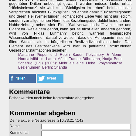
gegenüber Dritten unbedingt gewahrt werden müsse. Liebe erhält
"Höchstrelevanz", sie wird zum "Wichtigsten im Leben", beinhaltet das
Versprechen höchster Glücksgüter und ähnelt damit "Erlöserreligionen"
und deren Heilsverheißungen. Romantische Liebe wird nicht nur legitim,
sondern zur allgemeinen Norm, das Beziehungsduo duldet keine andere
Nahbeziehung neben sich. Eine "Wahlverwandtschaft" von Liebe und
Eigentum (was einem gehört, kann per se nicht allen anderen gehören)
wird von Niklas Luhmann' betont, während feministische
Wissenschaftlerinnen darauf verweisen, dass die Monogamie historisch
ältere Wurzeln als im bürgerlichen Besitzindividualismus habe. Das
Element des Besitzdenkens wird hier in patriarchal strukturierten
Gesellschaftsfarmationen gesehen.
Marianne Pieper und Robin Bauer: Polyamory & Mono-
Normativität. In: Laura Méritt, Traude Bührmann, Nadja Boris
Schefzig (Hg.) (2005): Mehr als eine Liebe. Polyamouröse
Beziehungen. Berlin: Orlanda
Kommentare
Bisher wurden noch keine Kommentare abgegeben.
Kommentar abgeben
Deine aktuelle Netzadresse: 216.73.217.142
Name
Kommentar