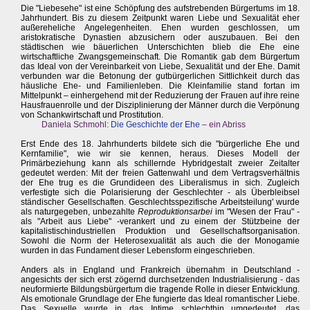
Die "Liebesehe" ist eine Schöpfung des aufstrebenden Bürgertums im 18.
Jahrhundert. Bis zu diesem Zeitpunkt waren Liebe und Sexualität eher
außereheliche Angelegenheiten. Ehen wurden geschlossen, um
aristokratische Dynastien abzusichern oder auszubauen. Bei den
städtischen wie bäuerlichen Unterschichten blieb die Ehe eine
wirtschaftliche Zwangsgemeinschaft. Die Romantik gab dem Bürgertum
das Ideal von der Vereinbarkeit von Liebe, Sexualität und der Ehe. Damit
verbunden war die Betonung der gutbürgerlichen Sittlichkeit durch das
häusliche Ehe- und Familienleben. Die Kleinfamilie stand fortan im
Mittelpunkt – einhergehend mit der Reduzierung der Frauen auf ihre reine
Hausfrauenrolle und der Disziplinierung der Männer durch die Verpönung
von Schankwirtschaft und Prostitution.
Daniela Schmohl:
Die Geschichte der Ehe
– ein Abriss
Erst Ende des 18. Jahrhunderts bildete sich die "bürgerliche Ehe und
Kernfamilie", wie wir sie kennen, heraus. Dieses Modell der
Primärbeziehung kann als schillernde Hybridgestalt zweier Zeitalter
gedeutet werden: Mit der freien Gattenwahl und dem Vertragsverhältnis
der Ehe trug es die Grundideen des Liberalismus in sich. Zugleich
verfestigte sich die Polarisierung der Geschlechter - als Überbleibsel
ständischer Gesellschaften. Geschlechtsspezifische Arbeitsteilung' wurde
als naturgegeben, unbezahlte
Reproduktionsarbei
im "Wesen der Frau" -
als "Arbeit aus Liebe" -verankert und zu einem der Stützbeine der
kapitalistischindustriellen Produktion und Gesellschaftsorganisation.
Sowohl die Norm der Heterosexualität als auch die der Monogamie
wurden in das Fundament dieser Lebensform eingeschrieben.
Anders als in England und Frankreich übernahm in Deutschland -
angesichts der sich erst zögernd durchsetzenden Industrialisierung - das
neuformierte Bildungsbürgertum die tragende Rolle in dieser Entwicklung.
Als emotionale Grundlage der Ehe fungierte das Ideal romantischer Liebe.
Das Sexuelle wurde in das Intime schlechthin umgedeutet, das