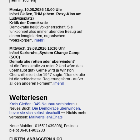
Montag, 10.08.2026 18:00 Uhr
in/bei Gießen, THM (ehem. Roxy-Kino am
Ludwigsplatz)
Kritik der Demokratie
Demokratie heißt Volksherrschaft. Sie
funktioniert also immer über den Bezug auf
einem imaginierten, organischen
"Volkskörper".
[mehr]
Mittwoch, 19.08.2026 16:30 Uhr
in/bei Karlsruhe, System Change Camp
(SCC)
Demokratie retten oder überwinden?
Ist die Demokratie zu retten? Und wäre das
überhaupt gut? Gerne wird ja Winston
Churchill zitiert, der 1947 sagte: "Demokratie
ist die schlechteste Regierungsform - außer
all den anderen Formen".
[mehr]
Weiterlesen
Kreis Gießen: B49-Neubau verhindern
++
Neues Buch:
Die Demokratie überwinden,
bevor sie sich selbst abschafft
++ Nichts mehr
verpassen:
Mailverteiler&Chats
Neue Mobilnr.: 015511439808), Festnetz
bleibt 06401-903283
FLIRTEN, ANBAGGERN & CO.