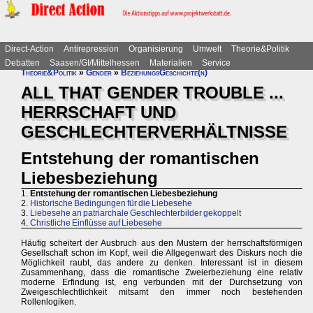
Direct-Action
Antirepression
Organisierung
Umwelt
Theorie&Politik
Debatten
Saasen/GI/Mittelhessen
Materialien
Service
Theorie&Politik
»
Gender
»
BeziehungsGeschichte(n)
ALL THAT GENDER TROUBLE ...
HERRSCHAFT UND
GESCHLECHTERVERHÄLTNISSE
Entstehung der romantischen
Liebesbeziehung
1.
Entstehung der romantischen Liebesbeziehung
2.
Historische Bedingungen für die Liebesehe
3.
Liebesehe an patriarchale Geschlechterbilder gekoppelt
4.
Christliche Einflüsse auf Liebesehe
Häufig scheitert der Ausbruch aus den Mustern der herrschaftsförmigen
Gesellschaft schon im Kopf, weil die Allgegenwart des Diskurs noch die
Möglichkeit raubt, das andere zu denken. Interessant ist in diesem
Zusammenhang, dass die romantische Zweierbeziehung eine relativ
moderne Erfindung ist, eng verbunden mit der Durchsetzung von
Zweigeschlechtlichkeit mitsamt den immer noch bestehenden
Rollenlogiken.