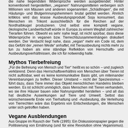
die nahe liegendsten Widersprüche werden ausgeblendet: Hinter
konventionell hergestellten, „veganen“ Nahrungsmittelen verbergen sich
Millionen von Mäusen und anderen sogenannten „Schädlingen“, die mit
Häutungs- und Blutgerinnungshemmern brutal getötet werden. Ähnlich
kritiklos wird das krasse Ausbeutungsprodukt Soja konsumiert, das
Menschen im Trikont ausschließlich für die Reichen auf der
Nordhalbkugel produzieren. Und selbst eine komplett vegane,
ökologische Landwirtschaft würde in Europa zu einem Wegfall zahlreicher
Tierarten führen. Obwohl es sehr nahe liegt, ist nicht spürbar, dass diese
Widersprüche in veganen bzw. Tierrechtszusammenhängen diskutiert
werden. Der Verdacht liegt nahe, dass „vegan“ mehr ein Code ist, dem
das Gefühl der „reinen Weste“ anhaftet, mit Tierausbeutung nichts mehr zu
tun zu haben als eine ständige Reflektion von Herrschafts- und
Ausbeutungsverhältnissen, die ich für notwendig halte.
Mythos Tierbefreiung
„Für die Befreiung von Mensch und Tier“ heißt es so schön – und zugleich
verklärend. Denn das Herrschaftsverhältnis von Menschen über Tieren ist
nicht auflösbar, weil es keine kommunikative Basis gibt, um miteinander
Vereinbarungen zu treffen. Dieser Umstand – nicht der Speziesismus –
führt dazu, dass Tiere immer das Objekt menschlichen Handelns bleiben
werden. Es ist schlicht unmöglich, dass Menschen mit Tieren verhandeln,
wo sie ihre Häuser bauen oder Nahrungsmittel herstellen – und all das
hat deutliche Auswirkungen auf Tiere und Umwelt. Selbst das
wünschenswerte Ende von Tierhaltung und -Ausbeutung, die Verleihung
von Tierrechten wäre das Ergebnis von Entscheidungen, die Menschen
unter sich getroffen haben.
Vegane Ausblendungen
Aus Gruppe im Rausch der Tiefe (1995): Ein Diskussionspapier gegen die
Politisierung von Ernährung (und für eine Revolution ohne Veganismus).