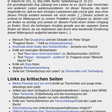
In: Interim Nr. 331, 11. Mai 1995. Berlin: Selbstverlag (S. 15-21)
Ein grundlegender Zug (Zwang) von Lieben ist es. durch das Vernichten
von anderem Leben weiterzuexistieren. An dieser Tatsache, die darin
begründet ist, daß es kein einziges Lebewesen gibt und je gab, was ohne
dieses Prinzip existiert kommen mir nicht vorbei. [...] Dieses scheint so
erstmal im Widerspruch zu unsern Praktiken und Utopien zu stehen und
wir finden es wichtig und zentral an diesem Punkt einen linken Umgang
zu finden. Doch die bisherigen Ansätze gerade aus der veganen Szene
finden wir falsch, da sie implizieren daß durch eine bestimmte Ernährung
dieser Widerspruch aufgelöst werden kann (...).
Mensch-Tier-
Dualismus
und die Debatte um Peter Singer
"Fragend Voran ..."-Heft zu
Antispeziesismus
...
Innerhalb einer Kultur des Schlachthofes
- Jenseits von Fleisch
Kritik am verengten Blickwinkeln:
Text "
Man kann nicht nicht töten
", in: BioNachrichten 10/2015
Text "
Vegan - ökologisch - politisch
" in: Fragend voran "Mensch
Macht Tier"
Kritik am
Soja
-Hype
Vegane
Rezeptesammlung
Seite bei "Umweltschutz von unten" zu
Tierrechten und Tierhaltung
Links zu kritischen Seiten
Meine Freunde ess' ich nicht
(Kritik an Tierrechten von junge linke ...
allerdings sehr platt)
Artikel aus dem Schlagloch (JungdemokratInnen / Junge Linke NRW):
Über
Tierrechte
, Erdbefreiung und die Konsequenz der
Selbstliquidierung (leider nur sehr oberflächlich)
Kritik von TierrechtlerInnen am
Tierrechtsbegriff
und der Logik von
Recht
Gleichsetzung
von Unterdrückungsverhältnissen möglich?
Stiftung Warentest über Tierschutzorganisationen
und ihren Umgang