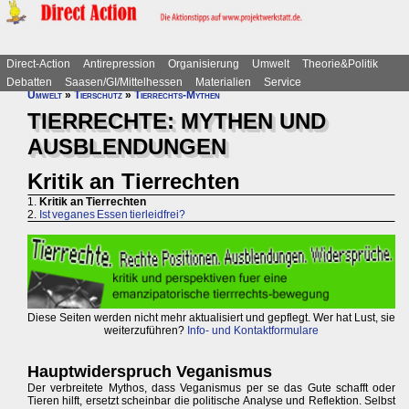
Direct-Action
Antirepression
Organisierung
Umwelt
Theorie&Politik
Debatten
Saasen/GI/Mittelhessen
Materialien
Service
Umwelt
»
Tierschutz
»
Tierrechts-Mythen
TIERRECHTE: MYTHEN UND
AUSBLENDUNGEN
Kritik an Tierrechten
1.
Kritik an Tierrechten
2.
Ist veganes Essen tierleidfrei?
Diese Seiten werden nicht mehr aktualisiert und gepflegt. Wer hat Lust, sie
weiterzuführen?
Info- und Kontaktformulare
Hauptwiderspruch Veganismus
Der verbreitete Mythos, dass Veganismus per se das Gute schafft oder
Tieren hilft, ersetzt scheinbar die politische Analyse und Reflektion. Selbst