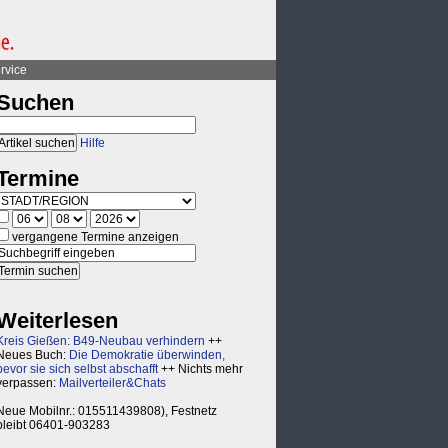
rvice
Suchen
Hilfe
Termine
vergangene Termine anzeigen
Weiterlesen
Kreis Gießen: B49-Neubau verhindern
++
Neues Buch:
Die Demokratie überwinden,
bevor sie sich selbst abschafft
++ Nichts mehr
verpassen:
Mailverteiler&Chats
Neue Mobilnr.: 015511439808), Festnetz
bleibt 06401-903283