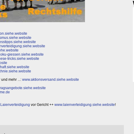
on.siehe.website
smus.siehe.website
sstipps.siehe.website
nverteidigung.siehe.website
ehe.website
oku-giessen.siehe.website
ese-tricks.siehe.website
bsite
haft.siehe.website
hnie.siehe.website
 und mehr ...:
www.aktionsversand.siehe.website
ragsangebote.siehe.website
ume.de
d Laienverteidigung
vor Gericht ++
www.laienverteidigung.siehe.website
!