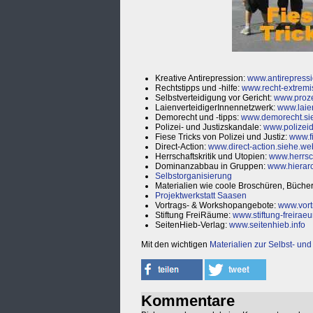
Kreative Antirepression:
www.antirepressi
Rechtstipps und -hilfe:
www.recht-extremi
Selbstverteidigung vor Gericht:
www.proze
LaienverteidigerInnennetzwerk:
www.laie
Demorecht und -tipps:
www.demorecht.si
Polizei- und Justizskandale:
www.polizeid
Fiese Tricks von Polizei und Justiz:
www.fi
Direct-Action:
www.direct-action.siehe.we
Herrschaftskritik und Utopien:
www.herrsc
Dominanzabbau in Gruppen:
www.hierarc
Selbstorganisierung
Materialien wie coole Broschüren, Bücher
Projektwerkstatt Saasen
Vortrags- & Workshopangebote:
www.vort
Stiftung FreiRäume:
www.stiftung-freirae
SeitenHieb-Verlag:
www.seitenhieb.info
Mit den wichtigen
Materialien zur Selbst- un
Kommentare