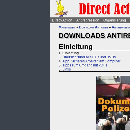
Direct-Action
Antirepression
Organisierung
Materialien
»
Download Aktionen
»
Antirepress
DOWNLOADS ANTIR
Einleitung
1.
Einleitung
3.
Übersicht über alle CDs und DVDs
4.
Tipp: Sicheres Arbeiten am Computer
5.
Tipps zum Umgang mit PDFs
6.
Links