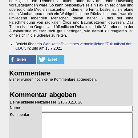
oder gleich ein Dementi zu faken, ohne daß dem eine Fälschung
vorausgegangen wäre. So kann beispielsweise ein Fax an regionale und
überregionale Medien rausgehen, indem eine Firma bestreitet, sie plane
einen Atuobahnbau durch ein Waldgebiet ohne Rücksicht darauf, was die
umliegend lebenden Menschen davon halten - das sei eine
Falschmeldung von radikalen Ökos und Baumkletterern gewesen. Das
Thema ist nun Gegenstand öffentlicher Debatte und die VertreterInnen der
Autoindustrie müssen sich gut überlegen, wie darauf zu reagieren ist,
ohne sich in die Scheiße zu reiten.
Bericht über ein
Wahlkampffake eines vermeintlichen "Zukunftsrat der
CDU"
, in: Bild am 13.7.2021
Kommentare
Bisher wurden noch keine Kommentare abgegeben.
Kommentar abgeben
Deine aktuelle Netzadresse: 216.73.216.20
Name
Kommentar