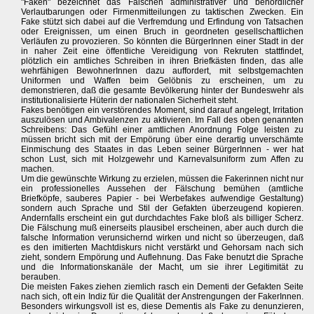
"Faken" bezeichnet das Fälschen administrativer und behördlicher
Verlautbarungen oder Firmenmitteilungen zu taktischen Zwecken. Ein
Fake stützt sich dabei auf die Verfremdung und Erfindung von Tatsachen
oder Ereignissen, um einen Bruch in geordneten gesellschaftlichen
Verläufen zu provozieren. So könnten die BürgerInnen einer Stadt in der
in naher Zeit eine öffentliche Vereidigung von Rekruten stattfindet,
plötzlich ein amtliches Schreiben in ihren Briefkästen finden, das alle
wehrfähigen BewohnerInnen dazu auffordert, mit selbstgemachten
Uniformen und Waffen beim Gelöbnis zu erscheinen, um zu
demonstrieren, daß die gesamte Bevölkerung hinter der Bundeswehr als
institutionalisierte Hüterin der nationalen Sicherheit steht.
Fakes benötigen ein verstörendes Moment, sind darauf angelegt, Irritation
auszulösen und Ambivalenzen zu aktivieren. Im Fall des oben genannten
Schreibens: Das Gefühl einer amtlichen Anordnung Folge leisten zu
müssen bricht sich mit der Empörung über eine derartig unverschämte
Einmischung des Staates in das Leben seiner BürgerInnen - wer hat
schon Lust, sich mit Holzgewehr und Karnevalsuniform zum Affen zu
machen.
Um die gewünschte Wirkung zu erzielen, müssen die Fakerinnen nicht nur
ein professionelles Aussehen der Fälschung bemühen (amtliche
Briefköpfe, sauberes Papier - bei Werbefakes aufwendige Gestaltung)
sondern auch Sprache und Stil der Gefakten überzeugend kopieren.
Andernfalls erscheint ein gut durchdachtes Fake bloß als billiger Scherz.
Die Fälschung muß einerseits plausibel erscheinen, aber auch durch die
falsche Information verunsichernd wirken und nicht so überzeugen, daß
es den imitierten Machtdiskurs nicht verstärkt und Gehorsam nach sich
zieht, sondern Empörung und Auflehnung. Das Fake benutzt die Sprache
und die Informationskanäle der Macht, um sie ihrer Legitimität zu
berauben.
Die meisten Fakes ziehen ziemlich rasch ein Dementi der Gefakten Seite
nach sich, oft ein Indiz für die Qualität der Anstrengungen der FakerInnen.
Besonders wirkungsvoll ist es, diese Dementis als Fake zu denunzieren,