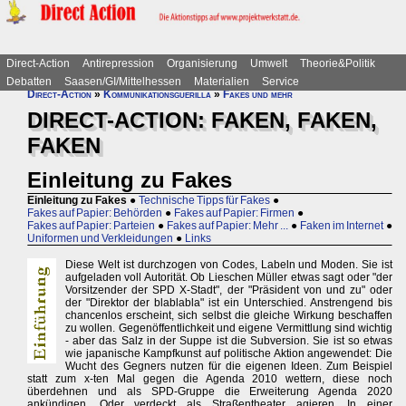
Direct-Action
Antirepression
Organisierung
Umwelt
Theorie&Politik
Debatten
Saasen/GI/Mittelhessen
Materialien
Service
Direct-Action
»
Kommunikationsguerilla
»
Fakes und mehr
DIRECT-ACTION: FAKEN, FAKEN,
FAKEN
Einleitung zu Fakes
Einleitung zu Fakes
●
Technische Tipps für Fakes
●
Fakes auf Papier: Behörden
●
Fakes auf Papier: Firmen
●
Fakes auf Papier: Parteien
●
Fakes auf Papier: Mehr ...
●
Faken im Internet
●
Uniformen und Verkleidungen
●
Links
Diese Welt ist durchzogen von Codes, Labeln und Moden. Sie ist
aufgeladen voll Autorität. Ob Lieschen Müller etwas sagt oder "der
Vorsitzender der SPD X-Stadt", der "Präsident von und zu" oder
der "Direktor der blablabla" ist ein Unterschied. Anstrengend bis
chancenlos erscheint, sich selbst die gleiche Wirkung beschaffen
zu wollen. Gegenöffentlichkeit und eigene Vermittlung sind wichtig
- aber das Salz in der Suppe ist die Subversion. Sie ist so etwas
wie japanische Kampfkunst auf politische Aktion angewendet: Die
Wucht des Gegners nutzen für die eigenen Ideen. Zum Beispiel
statt zum x-ten Mal gegen die Agenda 2010 wettern, diese noch
überdehnen und als SPD-Gruppe die Erweiterung Agenda 2020
ankündigen. Oder verdeckt als Straßentheater agieren. In einer