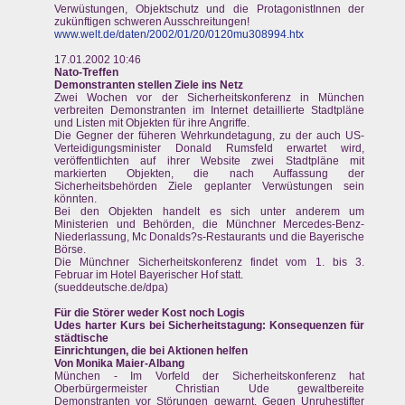
Verwüstungen, Objektschutz und die ProtagonistInnen der
zukünftigen schweren Ausschreitungen!
www.welt.de/daten/2002/01/20/0120mu308994.htx
17.01.2002 10:46
Nato-Treffen
Demonstranten stellen Ziele ins Netz
Zwei Wochen vor der Sicherheitskonferenz in München
verbreiten Demonstranten im Internet detaillierte Stadtpläne
und Listen mit Objekten für ihre Angriffe.
Die Gegner der füheren Wehrkundetagung, zu der auch US-
Verteidigungsminister Donald Rumsfeld erwartet wird,
veröffentlichten auf ihrer Website zwei Stadtpläne mit
markierten Objekten, die nach Auffassung der
Sicherheitsbehörden Ziele geplanter Verwüstungen sein
könnten.
Bei den Objekten handelt es sich unter anderem um
Ministerien und Behörden, die Münchner Mercedes-Benz-
Niederlassung, Mc Donalds?s-Restaurants und die Bayerische
Börse.
Die Münchner Sicherheitskonferenz findet vom 1. bis 3.
Februar im Hotel Bayerischer Hof statt.
(sueddeutsche.de/dpa)
Für die Störer weder Kost noch Logis
Udes harter Kurs bei Sicherheitstagung: Konsequenzen für
städtische
Einrichtungen, die bei Aktionen helfen
Von Monika Maier-Albang
München - Im Vorfeld der Sicherheitskonferenz hat
Oberbürgermeister Christian Ude gewaltbereite
Demonstranten vor Störungen gewarnt. Gegen Unruhestifter