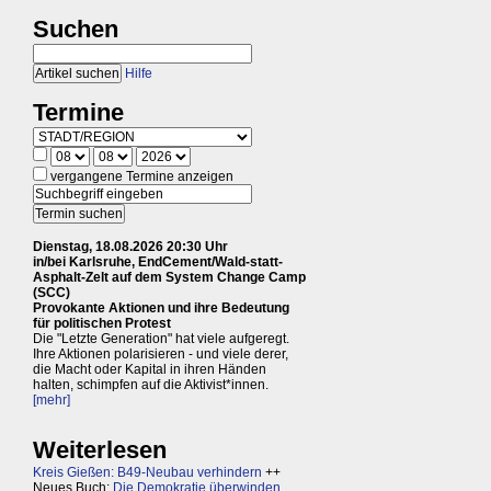
Suchen
Hilfe
Termine
vergangene Termine anzeigen
Dienstag, 18.08.2026 20:30 Uhr
in/bei Karlsruhe, EndCement/Wald-statt-
Asphalt-Zelt auf dem System Change Camp
(SCC)
Provokante Aktionen und ihre Bedeutung
für politischen Protest
Die "Letzte Generation" hat viele aufgeregt.
Ihre Aktionen polarisieren - und viele derer,
die Macht oder Kapital in ihren Händen
halten, schimpfen auf die Aktivist*innen.
[mehr]
Weiterlesen
Kreis Gießen: B49-Neubau verhindern
++
Neues Buch:
Die Demokratie überwinden,