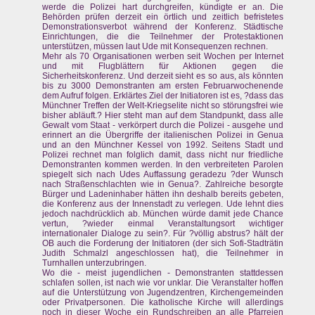
werde die Polizei hart durchgreifen, kündigte er an. Die
Behörden prüfen derzeit ein örtlich und zeitlich befristetes
Demonstrationsverbot während der Konferenz. Städtische
Einrichtungen, die die Teilnehmer der Protestaktionen
unterstützen, müssen laut Ude mit Konsequenzen rechnen.
Mehr als 70 Organisationen werben seit Wochen per Internet
und mit Flugblättern für Aktionen gegen die
Sicherheitskonferenz. Und derzeit sieht es so aus, als könnten
bis zu 3000 Demonstranten am ersten Februarwochenende
dem Aufruf folgen. Erklärtes Ziel der Initiatoren ist es, ?dass das
Münchner Treffen der Welt-Kriegselite nicht so störungsfrei wie
bisher abläuft.? Hier steht man auf dem Standpunkt, dass alle
Gewalt vom Staat - verkörpert durch die Polizei - ausgehe und
erinnert an die Übergriffe der italienischen Polizei in Genua
und an den Münchner Kessel von 1992. Seitens Stadt und
Polizei rechnet man folglich damit, dass nicht nur friedliche
Demonstranten kommen werden. In den verbreiteten Parolen
spiegelt sich nach Udes Auffassung geradezu ?der Wunsch
nach Straßenschlachten wie in Genua?. Zahlreiche besorgte
Bürger und Ladeninhaber hätten ihn deshalb bereits gebeten,
die Konferenz aus der Innenstadt zu verlegen. Ude lehnt dies
jedoch nachdrücklich ab. München würde damit jede Chance
vertun, ?wieder einmal Veranstaltungsort wichtiger
internationaler Dialoge zu sein?. Für ?völlig abstrus? hält der
OB auch die Forderung der Initiatoren (der sich Sofi-Stadträtin
Judith Schmalzl angeschlossen hat), die Teilnehmer in
Turnhallen unterzubringen.
Wo die - meist jugendlichen - Demonstranten stattdessen
schlafen sollen, ist nach wie vor unklar. Die Veranstalter hoffen
auf die Unterstützung von Jugendzentren, Kirchengemeinden
oder Privatpersonen. Die katholische Kirche will allerdings
noch in dieser Woche ein Rundschreiben an alle Pfarreien