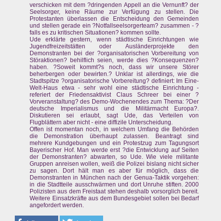
verschicken mit dem ?dringenden Appell an die Vernunft? der
Seelsorger, keine Räume zur Verfügung zu stellen. Die
Protestanten überlassen die Entscheidung den Gemeinden
und stellen gerade ein ?Notfallseelsorgerteam? zusammen - ?
falls es zu kritischen Situationen? kommen sollte.
Ude erklärte gestern, wenn städtische Einrichtungen wie
Jugendfreizeitstätten oder Ausländerprojekte den
Demonstranten bei der ?organisatorischen Vorbereitung von
Störaktionen? behilflich seien, werde dies ?Konsequenzen?
haben. ?Soweit kommt?s noch, dass wir unsere Störer
beherbergen oder bewirten.? Unklar ist allerdings, wie die
Stadtspitze ?organisatorische Vorbereitung? definiert: Im Eine-
Welt-Haus etwa - sehr wohl eine städtische Einrichtung -
referiert der Friedensaktivist Claus Schreer bei einer ?
Vorveranstaltung? des Demo-Wochenendes zum Thema: ?Der
deutsche Imperialismus und die Militärmacht Europa?.
Diskutieren sei erlaubt, sagt Ude, das Verteilen von
Flugblättern aber nicht - eine diffizile Unterscheidung.
Offen ist momentan noch, in welchem Umfang die Behörden
die Demonstration überhaupt zulassen. Beantragt sind
mehrere Kundgebungen und ein Protestzug zum Tagungsort
Bayerischer Hof. Man werde erst ?die Entwicklung auf Seiten
der Demonstranten? abwarten, so Ude. Wie viele militante
Gruppen anreisen wollen, weiß die Polizei bislang nicht sicher
zu sagen. Dort hält man es aber für möglich, dass die
Demonstranten in München nach der Genua-Taktik vorgehen:
in die Stadtteile ausschwärmen und dort Unruhe stiften. 2000
Polizisten aus dem Freistaat stehen deshalb vorsorglich bereit.
Weitere Einsatzkräfte aus dem Bundesgebiet sollen bei Bedarf
angefordert werden.