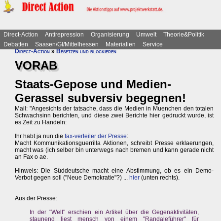
Direct-Action
Antirepression
Organisierung
Umwelt
Theorie&Politik
Debatten
Saasen/GI/Mittelhessen
Materialien
Service
Direct-Action
»
Besetzen und blockieren
VORAB
Staats-Gepose und Medien-
Gerassel subversiv begegnen!
Mail: "Angesichts der tatsache, dass die Medien in Muenchen den totalen
Schwachsinn berichten, und diese zwei Berichte hier gedruckt wurde, ist
es Zeit zu Handeln:
Ihr habt ja nun die
fax-verteiler der Presse
:
Macht Kommunikationsguerrilla Aktionen, schreibt Presse erklaerungen,
macht was (ich selber bin unterwegs nach bremen und kann gerade nicht
an Fax o ae.
Hinweis: Die Süddeutsche macht eine Abstimmung, ob es ein Demo-
Verbot gegen soll ("Neue Demokratie"?) ...
hier
(unten rechts).
Aus der Presse:
In der "Welt" erschien ein Artikel über die Gegenaktivitäten,
staunend liest mensch von einem "Randaleführer" für