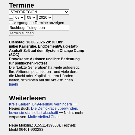
Termine
vergangene Termine anzeigen
Dienstag, 18.08.2026 20:30 Uhr
in/bei Karlsruhe, EndCement/Wald-statt-
Asphalt-Zelt auf dem System Change Camp
(SCC)
Provokante Aktionen und ihre Bedeutung
für politischen Protest
Die "Letzte Generation" hat viele aufgeregt.
Ihre Aktionen polarisieren - und viele derer,
die Macht oder Kapital in ihren Händen
halten, schimpfen auf die Aktivist*innen.
[mehr]
Weiterlesen
Kreis Gießen: B49-Neubau verhindern
++
Neues Buch:
Die Demokratie überwinden,
bevor sie sich selbst abschafft
++ Nichts mehr
verpassen:
Mailverteiler&Chats
Neue Mobilnr.: 015511439808), Festnetz
bleibt 06401-903283