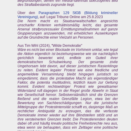
Begründungen, denen ein medial-laienhaft überzogenes Bild
des Straftatbestands zugrunde liegt.
Über den
Paragraphen 129 StGB (Bildung krimineller
Vereinigung)
, auf: Legal Tribune Online am 25.8.2023
Die Norm macht es Staatsanwaltschaften angesichts
unscharfer Kriterien verhältnismäßig leicht, das gesamte
Arsenal strafprozessualer Ermittlungsmaßnahmen auf ganze
Gruppierungen anzuwenden, mit erheblichen Auswirkungen
auf die Grundrechte einer Vielzahl an Personen.
Aus Tim Wihl (2024), "Wilde Demokratie"
Wäre es nicht bei einer Blockade im Vorhinein unklar, wie legal
die Aktion eigentlich ist beziehungsweise wie sie nachträglich
gerichtlich bewertet wird, entfiele ein Gutteil ihrer
demokratischen Schubwirkung. Der gesamte zivile
Ungehorsam lebt davon, auf dieser juristischen Rasierklinge
zu reiten. Evident legaler Protest wie eine friedliche und
angemeldete Versammlung bleibt hingegen juristisch so
eingedämmt, dass die protestative Macht als eigenständiger
Faktor, die potentia multitudinis, letztlich kaum zur Geltung
kommt. Evident rechtswidriger Protest wie gewaltsamer
Widerstand ruft dagegen in der Regel große Abwehr in Staat
wie Gesellschaft hervor. Selbstverständlich sind die Grenzen
fließend und die realen Grenzfälle Legion, etwa bei der
Bewertung von Sachbeschädigungen. Nur die juristische
Mittelgruppe der Protestintensität schafft es, dasjenige Maß an
rechtlicher Ambiguität zu erzeugen, das die verfasste
Demokratie immer wieder auf ihre Blindstellen stößt und an
ihre versteinerten Grenzen treibt. Die Protestierenden deuten
dabei oft und häufig kreativ politische Freiheitsrechte neu aus,
etwa wenn sie behaupten, dass ein Zeltlager eine politische