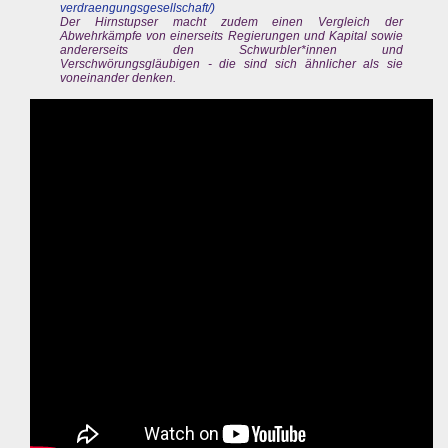
verdraengungsgesellschaft/)
Der Hirnstupser macht zudem einen Vergleich der
Abwehrkämpfe von einerseits Regierungen und Kapital sowie
andererseits den Schwurbler*innen und
Verschwörungsgläubigen - die sind sich ähnlicher als sie
voneinander denken.