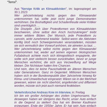
"Terror".
Aus "
Nervige Kritik an Klimaaktivisten
", im: tagesspiegel am
30.1.2023
Wer jahrzehntelang nichts gegen den Klimawandel
unternommen hat, sollte jetzt nicht junge Demonstranten
verhöhnen. Die Boshaftigkeit und Schadenfreude vieler Kritiker
sind unerträglich. ...
Die Disziplin „Sich über Protestformen von Klimaaktivisten
beschweren, ohne selbst den Arsch hochzukriegen“ treibt
immer wildere Blüten. Der Wunsch, jede Protestform zu
canceln, wirkt zunehmend totalitär. Selbst wenn die Aktivisten
künftig bloß noch Schweigeminuten veranstalteten, müssten
sie sich vermutlich den Vorwurf anhören, sie atmeten zu laut. ...
Wer jahrzehntelang selbst nichts gegen den Klimawandel
unternommen hat, weder auf seinen eigenen ökologischen
Fußabdruck achtete noch sich klimapolitisch engagierte, der
sollte sich jetzt vielleicht besser zurückhalten, bevor er junge
Menschen verhöhnt, die sich aus Verzweiflung auf Wege
kleben. Die Nichtstuer hatten ihre Chancen.
Und nein, dies ist keine Pauschalkritik an älteren Menschen
oder Generationen. Ganz im Gegenteil. Millionen Menschen
haben sich in der Bundesrepublik über Jahrzehnte hinweg für
Klima- und Umweltschutz eingesetzt. Wären sie in der Mehrheit
gewesen, wären sie nicht überhört, angefeindet und diffamiert
worden, müsste sich jetzt auch niemand festkleben.
Verkehrsforscher Andreas Knie im Interview
, in: Freitag
Ich bin ein großer Anhänger des zivilen Ungehorsams. Nur
deswegen haben wir übrigens das Recht, unser Auto einfach
in die Gegend zu stellen! Das hat ein Bremer Kaufmann
erzwungen, Ende der 1950er Jahre. Er hat sein Auto einfach