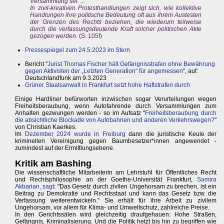
Versammlung sei. ...
In zivil-kreativen Protesthandlungen zeigt sich, wie kollektive
Handlungen ihre politische Bedeutung oft aus ihrem Austesten
der Grenzen des Rechts beziehen, die wiederum teilweise
durch die verfassungsdeutende Kraft solcher politischen Akte
gezogen werden.
(S. 105f)
Pressespiegel zum 24.5.2023 im Stern
Bericht "
Jurist Thomas Fischer hält Gefängnisstrafen ohne Bewährung
gegen Aktivisten der „Letzten Generation“ für angemessen
", auf:
Deutschlandfunk am 9.3.2023
Grüner Staatsanwalt in Frankfurt setzt hohe Haftstrafen durch
Einige Hardliner befürworten inzwischen sogar Verurteilungen wegen
Freiheitsberaubung, wenn Autofahrende durch Versammlungen zum
Anhalten gezwungen werden - so im Aufsatz "
Freiheitsberaubung durch
die absichtliche Blockade von Autobahnen und anderen Verkehrswegen?
"
von Christian Kaerkes.
Im
Dezember 2024 wurde in Freiburg
dann die juristische Keule der
kriminellen Vereinigung gegen Baumbesetzer*innen angewendet -
zumindest auf der Ermittlungsebene.
Kritik am Bashing
Die wissenschaftliche Mitarbeiterin am Lehrstuhl für Öffentliches Recht
und Rechtsphilosophie an der Goethe-Universität Frankfurt,
Samira
Akbarian, sagt
: "Das Gesetz durch zivilen Ungehorsam zu brechen, ist ein
Beitrag zu Demokratie und Rechtsstaat und kann das Gesetz bzw. die
Verfassung weiterentwickeln." Sie erhält für ihre Arbeit zu zivilem
Ungehorsam, vor allem für Klima- und Umweltschutz, zahlreiche Preise.
In den Gerichtssälen wird gleichzeitig draufgehauen: Hohe Straßen,
Gefängnis, Kriminalisierung. Und die Politik hetzt bis hin zu begriffen wie