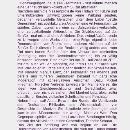
Flugbewegungen, neue LNG-Terminals - fast könnte mensch
eine Sehnsucht nach kollektivem Suizid attestieren.
Nachdem auch die Massenproteste von Fridays for Future und
unterstützenden Umweltgruppen keine Wirkung zeigten,
begannen verzweifelte Menschen unter dem Label "Letzte
Generation", mit spektakulären Aktionen eine Art Feueralarm zu
spielen. Dabei nutzten sie eine seit Jahrzehnten verbreitete,
eher zurückhaltende Aktionsform: Die Sitzblockade auf der
Straße - mal mit, mal ohne Ankleben. Das zwingt Autofahrende
zu Umwegen oder Wartezeiten - eine Folge eigentlich jeder
Demonstration, von Streiks oder anderen Aktionen auf der
Straße. Doch diesmal fiel die Reaktion völlig anders aus - vom
Ruf nach harten Strafen über den Vorwurf der kriminellen
Vereinigung oder der Demokratieverachtung bis zu völlig
absurden Debatten. Eine davon lief am 20. Juli 2023 im ZDF -
mit drei alten weißen Männern, die ihren Hass auf alles, was
ihre Privilegien in Frage stellt, sehr deutlich zur Schau stellten.
Ihre Namen: Markus Lanz, der Talkmaster des Abends und
bereits aus früheren Sendungen bekannt für parteiische
Moderation mit konservativen Ansichten. Dazu Michel
Friedman, typischer Vertreter privilegierter Männerkreise, die
Ideen von Gleichberechtigung und Gerechtigkeit zwar
predigen, aber nicht verstehen. Und Manfred Lütz, gleichzeitig
päpstlicher Berater, vielfacher Schriftsteller und Psychiater.
Neben ihnen saß Alena Buyx in der Runde, die Vorsitzende
des Deutschen Ethikrates und Wissenschaftlerin zur
Geschichte der Medizin. Sie diskutierte zwar überlegter, aber
kam in der Männerrunde nur wenige Male zu Wort. Den
Gegenpart spielte, wie bei den Lanzschen Sendungen häufig,
einsam der Aktivist der Letzten Generation, Theodor Schnarr.
Das Ziel der Sendung war von Beginn an klar: Die
Deligitimierung von Protestformen, die weh tun. Dabei könnte