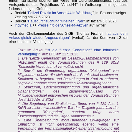
Einen Tag später überfiel die Polizei mit Durchsuchungsbeschluss des
Amtsgerichts das Projekthaus "Amsel44" in Wolfsburg - mit genauso
fadenscheinigen Gründen.
Bericht "
Polizei-Razzia im Amsel 44 in Wolfsburg
", in: Braunschweiger
Zeitung am 27.5.2023
Bericht "
Hausdurchsuchung für einen Flyer
", in: taz am 3.6.2023
Indymedia
++
Presseinfo der Amsel44-Aktiven
auf Twitter
Auch der Chefkommentator des StGB, Thomas Fischer,
hat aus dem
Anlass gleich wieder "zugeschlagen"
(verbal): Ja, der Kern von LG sei
eine kriminelle Vereinigung ...
Fazit im Artikel "
Ist die "Letzte Generation" eine kriminelle
Vereinigung?
", auf: LTO am 22.5.2023
1. Die "Letzte Generation" als Gesamt-Zusammenschluss von
"Aktivisten" erfüllt die Voraussetzungen des § 129 StGB
(Kriminelle Vereinigung) vermutlich nicht.
2. Soweit die Gruppierung organisierte "Kategorien" von
Mitgliedern erfasst, die sich nach der Bereitschaft bestimmen,
Straftaten zu begehen und Bestrafungen in Kauf zu nehmen,
liegt die Annahme einer "kriminellen Teilvereinigung" nahe.
3. Strukturen, Entscheidungsfindung und organisatorische
Unabhängigkeit des Zusammenschlusses von
Mitgliederwechsel entsprechen insoweit den Voraussetzungen
des § 129 Abs. 2 StGB.
4. Die Begehung von Straftaten im Sinne von § 129 Abs. 1
StGB ist nicht unwesentlicher Teil der Tätigkeit jedenfalls der
genannten "Kategorien", sondern prägt deren
Erscheinungsbild und die Organisationsstruktur.
5. Eine Überbetonung moralisierender Erwägungen zur
Entlastung ist nicht gerechtfertigt; ebenso wenig eine
Verneinung der Verhältnismäßigkeit einer Strafverfolgung mit