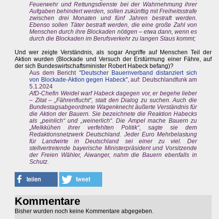
Feuerwehr und Rettungsdienste bei der Wahrnehmung ihrer
Aufgaben behindert werden, sollen zukünftig mit Freiheitsstrafe
zwischen drei Monaten und fünf Jahren bestraft werden.
Ebenso sollen Täter bestraft werden, die eine große Zahl von
Menschen durch ihre Blockaden nötigen – etwa dann, wenn es
durch die Blockaden im Berufsverkehr zu langen Staus kommt;
Und wer zeigte Verständnis, als sogar Angriffe auf Menschen Teil der
Aktion wurden (Blockade und Versuch der Erstürmung einer Fähre, auf
der sich Bundeswirtschaftsminister Robert Habeck befang)?
Aus dem Bericht "
Deutscher Bauernverband distanziert sich
von Blockade-Aktion gegen Habeck
", auf: Deutschlandfunk am
5.1.2024
AfD-Chefin Weidel warf Habeck dagegen vor, er begehe lieber
– Zitat – „Fährenflucht“, statt den Dialog zu suchen. Auch die
Bundestagsabgeordnete Wagenknecht äußerte Verständnis für
die Aktion der Bauern. Sie bezeichnete die Reaktion Habecks
als „peinlich“ und „weinerlich“. Die Ampel mache Bauern zu
„Melkkühen ihrer verfehlten Politik“, sagte sie dem
Redaktionsnetzwerk Deutschland. Jeder Euro Mehrbelastung
für Landwirte in Deutschland sei einer zu viel. Der
stellvertretende bayerische Ministerpräsident und Vorsitzende
der Freien Wähler, Aiwanger, nahm die Bauern ebenfalls in
Schutz.
Kommentare
Bisher wurden noch keine Kommentare abgegeben.