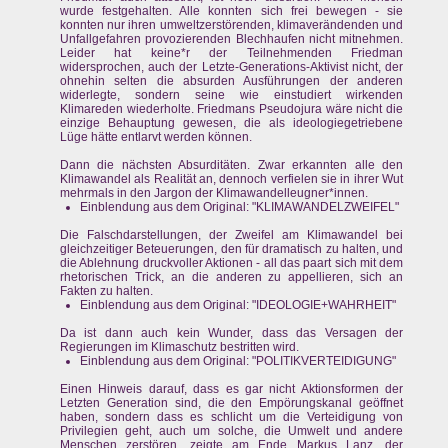
wurde festgehalten. Alle konnten sich frei bewegen - sie
konnten nur ihren umweltzerstörenden, klimaverändenden und
Unfallgefahren provozierenden Blechhaufen nicht mitnehmen.
Leider hat keine*r der Teilnehmenden Friedman
widersprochen, auch der Letzte-Generations-Aktivist nicht, der
ohnehin selten die absurden Ausführungen der anderen
widerlegte, sondern seine wie einstudiert wirkenden
Klimareden wiederholte. Friedmans Pseudojura wäre nicht die
einzige Behauptung gewesen, die als ideologiegetriebene
Lüge hätte entlarvt werden können.
Dann die nächsten Absurditäten. Zwar erkannten alle den
Klimawandel als Realität an, dennoch verfielen sie in ihrer Wut
mehrmals in den Jargon der Klimawandelleugner*innen.
Einblendung aus dem Original: "KLIMAWANDELZWEIFEL"
Die Falschdarstellungen, der Zweifel am Klimawandel bei
gleichzeitiger Beteuerungen, den für dramatisch zu halten, und
die Ablehnung druckvoller Aktionen - all das paart sich mit dem
rhetorischen Trick, an die anderen zu appellieren, sich an
Fakten zu halten.
Einblendung aus dem Original: "IDEOLOGIE+WAHRHEIT"
Da ist dann auch kein Wunder, dass das Versagen der
Regierungen im Klimaschutz bestritten wird.
Einblendung aus dem Original: "POLITIKVERTEIDIGUNG"
Einen Hinweis darauf, dass es gar nicht Aktionsformen der
Letzten Generation sind, die den Empörungskanal geöffnet
haben, sondern dass es schlicht um die Verteidigung von
Privilegien geht, auch um solche, die Umwelt und andere
Menschen zerstören, zeigte am Ende Markus Lanz, der