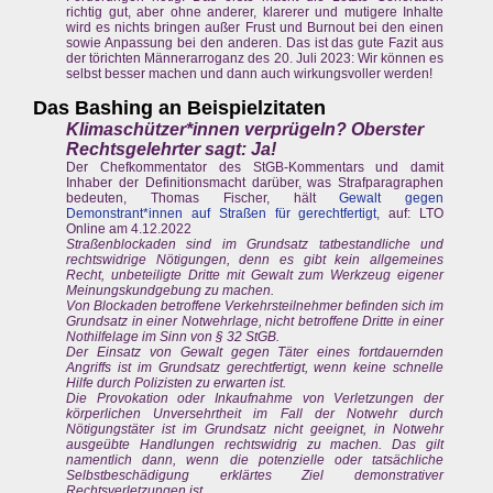
richtig gut, aber ohne anderer, klarerer und mutigere Inhalte
wird es nichts bringen außer Frust und Burnout bei den einen
sowie Anpassung bei den anderen. Das ist das gute Fazit aus
der törichten Männerarroganz des 20. Juli 2023: Wir können es
selbst besser machen und dann auch wirkungsvoller werden!
Das Bashing an Beispielzitaten
Klimaschützer*innen verprügeln? Oberster
Rechtsgelehrter sagt: Ja!
Der Chefkommentator des StGB-Kommentars und damit
Inhaber der Definitionsmacht darüber, was Strafparagraphen
bedeuten, Thomas Fischer, hält
Gewalt gegen
Demonstrant*innen auf Straßen für gerechtfertigt
, auf: LTO
Online am 4.12.2022
Straßenblockaden sind im Grundsatz tatbestandliche und
rechtswidrige Nötigungen, denn es gibt kein allgemeines
Recht, unbeteiligte Dritte mit Gewalt zum Werkzeug eigener
Meinungskundgebung zu machen.
Von Blockaden betroffene Verkehrsteilnehmer befinden sich im
Grundsatz in einer Notwehrlage, nicht betroffene Dritte in einer
Nothilfelage im Sinn von § 32 StGB.
Der Einsatz von Gewalt gegen Täter eines fortdauernden
Angriffs ist im Grundsatz gerechtfertigt, wenn keine schnelle
Hilfe durch Polizisten zu erwarten ist.
Die Provokation oder Inkaufnahme von Verletzungen der
körperlichen Unversehrtheit im Fall der Notwehr durch
Nötigungstäter ist im Grundsatz nicht geeignet, in Notwehr
ausgeübte Handlungen rechtswidrig zu machen. Das gilt
namentlich dann, wenn die potenzielle oder tatsächliche
Selbstbeschädigung erklärtes Ziel demonstrativer
Rechtsverletzungen ist.