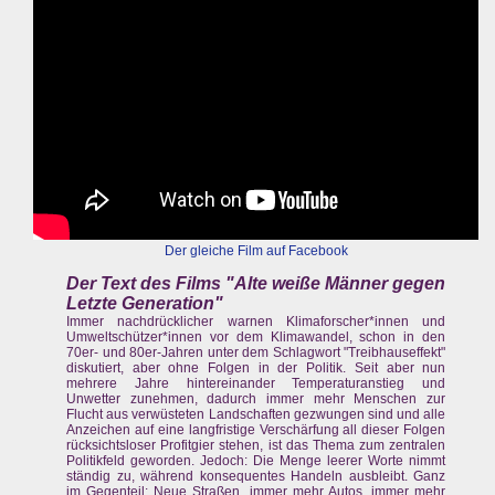
Der gleiche Film auf Facebook
Der Text des Films "Alte weiße Männer gegen
Letzte Generation"
Immer nachdrücklicher warnen Klimaforscher*innen und
Umweltschützer*innen vor dem Klimawandel, schon in den
70er- und 80er-Jahren unter dem Schlagwort "Treibhauseffekt"
diskutiert, aber ohne Folgen in der Politik. Seit aber nun
mehrere Jahre hintereinander Temperaturanstieg und
Unwetter zunehmen, dadurch immer mehr Menschen zur
Flucht aus verwüsteten Landschaften gezwungen sind und alle
Anzeichen auf eine langfristige Verschärfung all dieser Folgen
rücksichtsloser Profitgier stehen, ist das Thema zum zentralen
Politikfeld geworden. Jedoch: Die Menge leerer Worte nimmt
ständig zu, während konsequentes Handeln ausbleibt. Ganz
im Gegenteil: Neue Straßen, immer mehr Autos, immer mehr