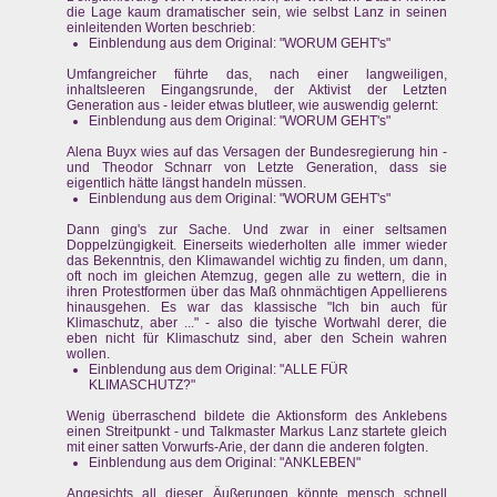
die Lage kaum dramatischer sein, wie selbst Lanz in seinen
einleitenden Worten beschrieb:
Einblendung aus dem Original: "WORUM GEHT's"
Umfangreicher führte das, nach einer langweiligen,
inhaltsleeren Eingangsrunde, der Aktivist der Letzten
Generation aus - leider etwas blutleer, wie auswendig gelernt:
Einblendung aus dem Original: "WORUM GEHT's"
Alena Buyx wies auf das Versagen der Bundesregierung hin -
und Theodor Schnarr von Letzte Generation, dass sie
eigentlich hätte längst handeln müssen.
Einblendung aus dem Original: "WORUM GEHT's"
Dann ging's zur Sache. Und zwar in einer seltsamen
Doppelzüngigkeit. Einerseits wiederholten alle immer wieder
das Bekenntnis, den Klimawandel wichtig zu finden, um dann,
oft noch im gleichen Atemzug, gegen alle zu wettern, die in
ihren Protestformen über das Maß ohnmächtigen Appellierens
hinausgehen. Es war das klassische "Ich bin auch für
Klimaschutz, aber ..." - also die tyische Wortwahl derer, die
eben nicht für Klimaschutz sind, aber den Schein wahren
wollen.
Einblendung aus dem Original: "ALLE FÜR
KLIMASCHUTZ?"
Wenig überraschend bildete die Aktionsform des Anklebens
einen Streitpunkt - und Talkmaster Markus Lanz startete gleich
mit einer satten Vorwurfs-Arie, der dann die anderen folgten.
Einblendung aus dem Original: "ANKLEBEN"
Angesichts all dieser Äußerungen könnte mensch schnell