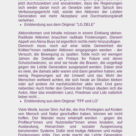
jetzt durchzusetzen und anzukreiden, dass die Regierungen
sich weder daran noch an Gesetze oder den Spruch des
Verfassungsgericht hält, würde den Aktionen der Letzten
Generation viel mehr Akzeptanz und Durchsetzungskraft
verleihen.
Einblendung aus dem Original: "LG ZIELE"
Aktionsformen und Inhalte müssen in einem Einklang stehen.
Radikale Aktionen brauchen radikale Forderungen. Diesem
Appell von Alena Buyx ist eigentlich nichts mehr hinzuzufügen.
Dennoch muss noch auf eine letzte Gemeinheit der
Kritiker*innen radikaler Aktionen eingegangen werden - der
Versuch, die Bewegung zu spalten. Tobte noch vor wenigen
Jahren die Debatte um Fridays for Future und deren
Schulschwänzen, so sind sie heute die Braven, die ungefragt
gegen die Letzte Generation ausgespielt werden. Dabei sind
es viele, die damals aktiv waren und dann gesehen haben, wie
wenig Regierungen auf die Umwelt und das Wohl der
Menschen weltweit achten, die sich heute an Straßen kleben
oder auf andere Art nachdrücklicher aktiv sind. Und ganz
nebenbei: Auch hinter den Demos der Fridays stauten sich die
Autos. Aber das erwähnten Lanz, Friedman und Lütz natürlich
lieber nicht ...
Einblendung aus dem Original: "FFF und LG"
Viele Worte, kurzer Sinn: Auf die, die ihre Privilegien auf Kosten
von Mensch und Natur geschaffen haben, können wir nicht
hoffen. Der Wandel muss erkämpft werden - gegen die
Profiteur*innen und Nutznießer*innen eines brutalen, auf
Ausbeutung, Hierarchien und sozialer Ausgrenzung
beruhenden Systems. Dafür sind mutige Aktionen und mutige
Forderungen nötig. Das erste macht die Letzte Generation