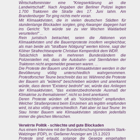
Wirtschaftsminister eine "Kriegserklärung an die
Landwirtschaft". Nach Angaben der Berliner Polizei legten
1.700 Traktoren die Straße des 17. Juni lahm. Am
Brandenburger Tor ging nichts mehr voran.
Mit Klimaaktivisten, die in vielen deutschen Städten für
stundenlange Blockaden sorgten, ging Aiwanger dagegen hart
ins Gericht: "Ich würde sie zu vier Wochen Waldarbeit
verurteilen!" ...
Rein juristisch betrachtet, seien die Aktionen von
Klimaaktivisten und die Bauernproteste insofern vergleichbar,
als man beide als "strafbare Nötigung" werten könne, sagt der
Kölner Strafrechtsexperte Christian Kemperdick dem WDR.
Tatsächlich teilten in mehreren Bundesländern die
Polizeistellen mit, dass die Autobahn- und Sternfahrten der
Traktoren nicht angemeldet gewesen waren. ...
Die Proteste der Bauern und der Klimaaktivisten werden in der
Bevölkerung völlig unterschiedlich wahrgenommen.
Protestforscher Teune beschreibt das so: Während die Proteste
der Bauern als "wütend" beschrieben würden und anerkannt
würde, dass deren "Existenz bedroht" sei, würde das Anliegen
der Klimaaktivisten, "das existenzbedrohende Ausmaß der
Klimakrise zu thematisieren", nicht so breit anerkannt.
Deren Proteste würden oft als "rücksichtslos" empfunden.
Welcher Straßenprotest beim Einzelnen als legitim empfunden
wird, ist also völlig unterschiedlich. Fakt aber ist laut Teune: Im
Stau hinter Bauern wie Klimaaktivisten stünden jedenfalls
immer die gleichen Menschen.
Verwirrte Politik - schlechte und gute Blockaden
Aus einem Interview mit der Bundesforschungsministerin Stark-
Watzinger (FDP), in: Gießener Anzeiger am 15.1.2023
Proteste sind erlaubt, solange die Gesetze eingehalten