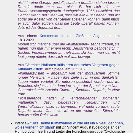
nicht in eine Garage gestellt, sondern draußen stehen lassen.
Damals durfte man das nicht. Er hat sich bis zum
Bundesverwaltungsgericht durchgeklagt. 1966 entschied das
Gericht: Wenn der Staat will, dass wir alle Autos haben und wir
sogar die Kosten von der Steuer abziehen können, dann muss
er auch dafür sorgen, dass die Leute überall parken können.
Jetzt ist das Gegenteil dran.
Aus einem
Kommentar in der Gießener Allgemeine
am
18.3.2023
Mögen sich manche über die »Klimakleber« sehr aufregen, sie
haben nun mal mit einem recht: Deutschland befindet sich in
Sachen Verkehrswende im Tiefschlaf. Da kann man gar nicht
laut genug rütteln, dass sich mal was bewegt.
Aus "
Vereinte Nationen kritisieren deutsches Vorgehen gegen
Klimaaktivisten
", auf: Spiegel am 26.5.2023
»Klimaaktivisten – angeführt von der moralischen Stimme
junger Menschen – haben ihre Ziele auch in den dunkelsten
Tagen weiter verfolgt. Sie müssen geschützt werden und wir
brauchen sie jetzt mehr denn je«, sagte der Sprecher von Uno-
Generalsekretär António Guterres, Stephane Dujarric, in New
York.
Protestierende hätten in »entscheidenden Momenten
maßgeblich dazu beigetragen, Regierungen und
Wirtschaftsführer dazu zu bewegen, viel mehr zu tun«, sagte
Dujarric weiter. Ohne sie wären die weltweiten Klimaziele
bereits außer Reichweite.
Interview "
Das Thema Klimawandel wurde auf ein Niveau gehoben,
wo es vorher nicht stand
" mit Dr. Vincent August (Soziologe an der
Humboldt-Uni Berlin und Leiter der Forschungsgruppe "Ökologische