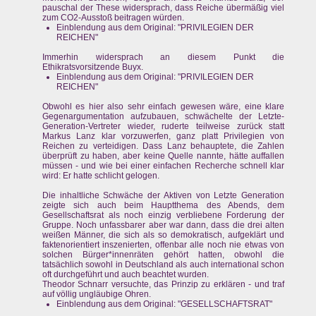
pauschal der These widersprach, dass Reiche übermäßig viel
zum CO2-Ausstoß beitragen würden.
Einblendung aus dem Original: "PRIVILEGIEN DER
REICHEN"
Immerhin widersprach an diesem Punkt die
Ethikratsvorsitzende Buyx.
Einblendung aus dem Original: "PRIVILEGIEN DER
REICHEN"
Obwohl es hier also sehr einfach gewesen wäre, eine klare
Gegenargumentation aufzubauen, schwächelte der Letzte-
Generation-Vertreter wieder, ruderte teilweise zurück statt
Markus Lanz klar vorzuwerfen, ganz platt Privilegien von
Reichen zu verteidigen. Dass Lanz behauptete, die Zahlen
überprüft zu haben, aber keine Quelle nannte, hätte auffallen
müssen - und wie bei einer einfachen Recherche schnell klar
wird: Er hatte schlicht gelogen.
Die inhaltliche Schwäche der Aktiven von Letzte Generation
zeigte sich auch beim Hauptthema des Abends, dem
Gesellschaftsrat als noch einzig verbliebene Forderung der
Gruppe. Noch unfassbarer aber war dann, dass die drei alten
weißen Männer, die sich als so demokratisch, aufgeklärt und
faktenorientiert inszenierten, offenbar alle noch nie etwas von
solchen Bürger*innenräten gehört hatten, obwohl die
tatsächlich sowohl in Deutschland als auch international schon
oft durchgeführt und auch beachtet wurden.
Theodor Schnarr versuchte, das Prinzip zu erklären - und traf
auf völlig ungläubige Ohren.
Einblendung aus dem Original: "GESELLSCHAFTSRAT"