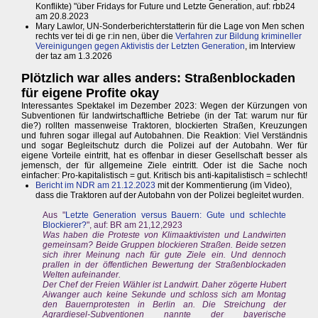
Konflikte) "über Fridays for Future und Letzte Generation, auf: rbb24
am 20.8.2023
Mary Lawlor, UN-Sonderberichterstatterin für die Lage von Men schen
rechts ver tei di ge r:in nen, über die
Verfahren zur Bildung krimineller
Vereinigungen gegen Aktivistis der Letzten Generation
, im Interview
der taz am 1.3.2026
Plötzlich war alles anders: Straßenblockaden
für eigene Profite okay
Interessantes Spektakel im Dezember 2023: Wegen der Kürzungen von
Subventionen für landwirtschaftliche Betriebe (in der Tat: warum nur für
die?) rollten massenweise Traktoren, blockierten Straßen, Kreuzungen
und fuhren sogar illegal auf Autobahnen. Die Reaktion: Viel Verständnis
und sogar Begleitschutz durch die Polizei auf der Autobahn. Wer für
eigene Vorteile eintritt, hat es offenbar in dieser Gesellschaft besser als
jemensch, der für allgemeine Ziele eintritt. Oder ist die Sache noch
einfacher: Pro-kapitalistisch = gut. Kritisch bis anti-kapitalistisch = schlecht!
Bericht im NDR am 21.12.2023
mit der Kommentierung (im Video),
dass die Traktoren auf der Autobahn von der Polizei begleitet wurden.
Aus "
Letzte Generation versus Bauern: Gute und schlechte
Blockierer?
", auf: BR am 21,12,2923
Was haben die Proteste von Klimaaktivisten und Landwirten
gemeinsam? Beide Gruppen blockieren Straßen. Beide setzen
sich ihrer Meinung nach für gute Ziele ein. Und dennoch
prallen in der öffentlichen Bewertung der Straßenblockaden
Welten aufeinander.
Der Chef der Freien Wähler ist Landwirt. Daher zögerte Hubert
Aiwanger auch keine Sekunde und schloss sich am Montag
den Bauernprotesten in Berlin an. Die Streichung der
Agrardiesel-Subventionen nannte der bayerische