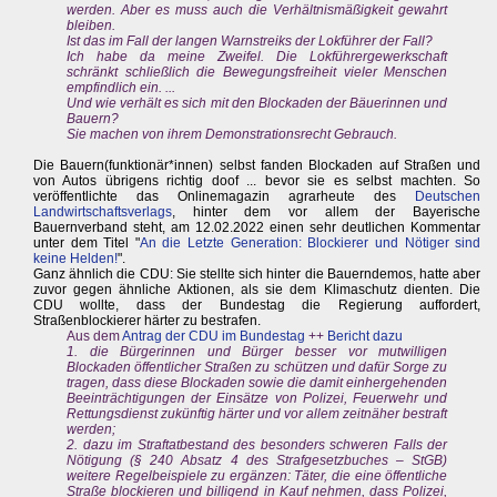
werden. Aber es muss auch die Verhältnismäßigkeit gewahrt
bleiben.
Ist das im Fall der langen Warnstreiks der Lokführer der Fall?
Ich habe da meine Zweifel. Die Lokführergewerkschaft
schränkt schließlich die Bewegungsfreiheit vieler Menschen
empfindlich ein. ...
Und wie verhält es sich mit den Blockaden der Bäuerinnen und
Bauern?
Sie machen von ihrem Demonstrationsrecht Gebrauch.
Die Bauern(funktionär*innen) selbst fanden Blockaden auf Straßen und
von Autos übrigens richtig doof ... bevor sie es selbst machten. So
veröffentlichte das Onlinemagazin agrarheute des
Deutschen
Landwirtschaftsverlags
, hinter dem vor allem der Bayerische
Bauernverband steht, am 12.02.2022 einen sehr deutlichen Kommentar
unter dem Titel "
An die Letzte Generation: Blockierer und Nötiger sind
keine Helden!
".
Ganz ähnlich die CDU: Sie stellte sich hinter die Bauerndemos, hatte aber
zuvor gegen ähnliche Aktionen, als sie dem Klimaschutz dienten. Die
CDU wollte, dass der Bundestag die Regierung auffordert,
Straßenblockierer härter zu bestrafen.
Aus dem
Antrag der CDU im Bundestag
++
Bericht dazu
1. die Bürgerinnen und Bürger besser vor mutwilligen
Blockaden öffentlicher Straßen zu schützen und dafür Sorge zu
tragen, dass diese Blockaden sowie die damit einhergehenden
Beeinträchtigungen der Einsätze von Polizei, Feuerwehr und
Rettungsdienst zukünftig härter und vor allem zeitnäher bestraft
werden;
2. dazu im Straftatbestand des besonders schweren Falls der
Nötigung (§ 240 Absatz 4 des Strafgesetzbuches – StGB)
weitere Regelbeispiele zu ergänzen: Täter, die eine öffentliche
Straße blockieren und billigend in Kauf nehmen, dass Polizei,