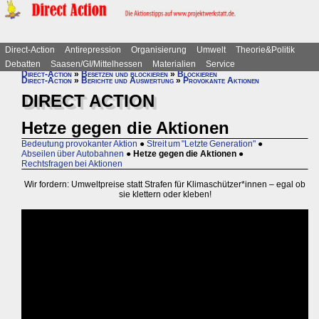
Direct-Action
Antirepression
Organisierung
Umwelt
Theorie&Politik
Debatten
Saasen/GI/Mittelhessen
Materialien
Service
Direct-Action
»
Besetzen und blockieren
»
Blockieren
Direct-Action
»
Berichte und Auswertung
»
Provokante Aktionen
DIRECT ACTION
Hetze gegen die Aktionen
Bedeutung provokanter Aktion
●
Streit um "Letzte Generation"
●
Abseilen über Autobahnen
●
Hetze gegen die Aktionen
●
Rechtsfragen bei Aktionen
Wir fordern: Umweltpreise statt Strafen für Klimaschützer*innen – egal ob
sie klettern oder kleben!