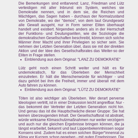
Die Bemerkungen sind entlarvend: Lanz, Friedman und Lütz
verteidigen mit aller Inbrunst ein System, welches sie
Demokratie nennen, und in dem sie, die Reichen und
Mächtigen, das Sagen haben - durchaus der Normalzustand
von Demokratie, wo der "demos", von dem laut Grundgesetz
alle Gewalt ausgeht, nur in Form seiner Eliten überhaupt
handelt und existiert. Nirgendwo anders als in der Herrschaft
der Funktions- und Deutungseliten, wie die Soziologie die
demokratischen Gesellschaften beschreibt, können sich solche
Männer ihrer Macht und ihrer Privilegien so sicher sein. Sie
nehmen der Letzten Generation übel, dass sie mit der direkten
Aktion und der Idee des Gesellschaftsrates das Weiter-so der
Eliten in Frage stellen.
Einblendung aus dem Original: "LANZ ZU DEMOKRATIE"
Lütz geht noch einen Schritt weiter und hält es für
undemokratisch, für das Überleben der Menschheit
einzutreten. Er hält die Menschenwürde für wichtiger - und
dazu gehört bei ihm die Freiheit, immer und überall mit dem
Auto fahren zu können.
Einblendung aus dem Original: "LÜTZ ZU DEMOKRATIE"
Töten ist also wichtiger als Überleben. Wer derart perverse
Ideologien vertritt, ist in einer Diskussion leicht angreifbar. Nur -
das bekommt der Vertreter der Letzten Generation nicht hin.
Und genau das ist die Hauptschwäche dieser Gruppe: Sie hat
keinen überzeugenden Inhalt. Der Gesellschaftsrat ist abstrakt,
würde wirksame Klimaschutzmaßnahmen nur weiter verzögern
und auch nur die gleichen Ergebnisse bringen können, die ja
längst erarbeitet, bekannt und laut Lippenbekenntnissen sogar
Konsens sind. Zudem hat es einen solchen Bürger*innenrat zu
Klima vor Kurzem schon gegeben - mit guten Ergebnissen. Die