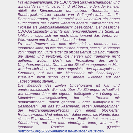
Präventivgewahrsam, die CDU fordert Strafverschärfungen und
will das Versammlungsrecht indirekt beschneiden, der Kanzler
rüffelt die Klimaproteste der Letzten Generation, der
Bundesjustizminister spricht von Gefängnisstrafen für die
Demonstrierenden, die Innenministerin unterstützt ein hartes
Durchgreifen der Polizei während andere Politiker:innen die
Proteste als „demokratiefeindlich“ bezeichnen. Der hessische
CDU-Justizminister brachte gar Terror-Anklagen ins Spiel. Es
fehlte nur eigentlich nur noch, dass jemand das Verbot von
Warnwesten und Sekundenkleber forderte. ...
Es sind Proteste, die man nicht einfach umarmen oder
ignorieren kann, so wie das mit den bunten, netten Großdemos
von Fridays for Future leider zu oft passiert ist. Es sind Proteste,
die stören und verstören, die nerven und irgendwie nicht
aufhören wollen. Doch die Protestform des zivilen
Ungehorsams ist der Dramatik der Situation angemessen. Man
wundert sich doch fast, dass angesichts des apokalyptischen
Szenarios, auf das die Menschheit mit Scheuklappen
zusteuert, nicht schon ganz andere Aktionen auf der
Tagesordnung stehen. ...
Die Methode des Zivilen Ungehorsams ist klar und
unmissverständlich. Wer sich über die Störungen echauffiert,
will entweder über die eigene Unfähigkeit zur Lösung der
Klimakrise hinwegtäuschen, hat ein Problem mit
demokratischem Protest generell – oder Klimaprotest im
Besonderen. Um das zu kaschieren, reden Anhänger:innen
der Verdrängunsgesellschaft von einem blockierten
Rettungswagen. Und reiben sich dabei erfreut die Hände, dass
sie endlich draufhauen können. Endlich hat man einen
Sündenbock, auf den man einprügeln kann, weil er die
ignorante Routine stört. (Quelle:
netzpolitik.org/2022/klimaproteste-im-fadenkreuz-der-