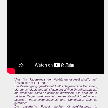
"Aus "Im Fadenkreuz der Verdrängungsgesellschaft", auf:
Netzpolitik am 11.11.2022
Die Verdrängungsgesellschaft fühlt sich gestört von Menschen,
die unnachgiebig und mit Mitteln des zivilen Ungehorsams auf
die drohende Klima-Katastrophe hinweisen. Sie baut bis in
höchste Regierungskreise ein neues Feindbild auf – und
attackiert Versammlungsfreiheit und Demokratie. Das ist
gefährlich. ...
Die bayerische Polizei steckte Klimaaktivist:innen in