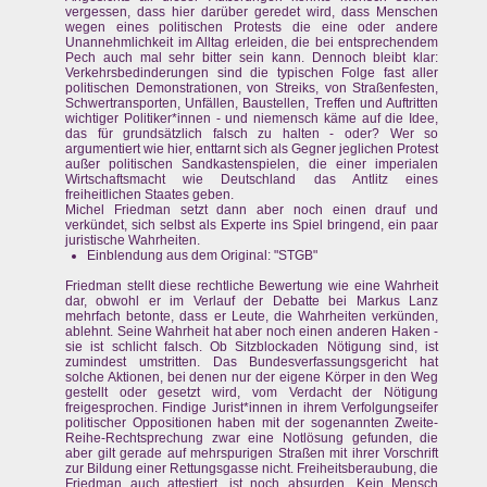
vergessen, dass hier darüber geredet wird, dass Menschen
wegen eines politischen Protests die eine oder andere
Unannehmlichkeit im Alltag erleiden, die bei entsprechendem
Pech auch mal sehr bitter sein kann. Dennoch bleibt klar:
Verkehrsbedinderungen sind die typischen Folge fast aller
politischen Demonstrationen, von Streiks, von Straßenfesten,
Schwertransporten, Unfällen, Baustellen, Treffen und Auftritten
wichtiger Politiker*innen - und niemensch käme auf die Idee,
das für grundsätzlich falsch zu halten - oder? Wer so
argumentiert wie hier, enttarnt sich als Gegner jeglichen Protest
außer politischen Sandkastenspielen, die einer imperialen
Wirtschaftsmacht wie Deutschland das Antlitz eines
freiheitlichen Staates geben.
Michel Friedman setzt dann aber noch einen drauf und
verkündet, sich selbst als Experte ins Spiel bringend, ein paar
juristische Wahrheiten.
Einblendung aus dem Original: "STGB"
Friedman stellt diese rechtliche Bewertung wie eine Wahrheit
dar, obwohl er im Verlauf der Debatte bei Markus Lanz
mehrfach betonte, dass er Leute, die Wahrheiten verkünden,
ablehnt. Seine Wahrheit hat aber noch einen anderen Haken -
sie ist schlicht falsch. Ob Sitzblockaden Nötigung sind, ist
zumindest umstritten. Das Bundesverfassungsgericht hat
solche Aktionen, bei denen nur der eigene Körper in den Weg
gestellt oder gesetzt wird, vom Verdacht der Nötigung
freigesprochen. Findige Jurist*innen in ihrem Verfolgungseifer
politischer Oppositionen haben mit der sogenannten Zweite-
Reihe-Rechtsprechung zwar eine Notlösung gefunden, die
aber gilt gerade auf mehrspurigen Straßen mit ihrer Vorschrift
zur Bildung einer Rettungsgasse nicht. Freiheitsberaubung, die
Friedman auch attestiert, ist noch absurden. Kein Mensch