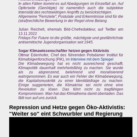
In allen Fällen kommt es auf Abwägungen im Einzelfall an. Auf
Opferseite (Genötigte) ist namentlich auch die subjektive
Intensität des rechtswidrigen Angriffs zu berücksichtigen.
Allgemeine "Fernziele", Postulate und Erkenntnisse sind für die
(straf)rechtliche Bewertung in der Regel ohne Belang.
Julian Reichelt, ehemals Bild-Chefredakteur, auf Twitter am
13.11.2022
Fridays For Future ist die größte, mächtigste und geefährlichste
antisemitische Jugendorganisation seit 1945.
Sogar Klimawissenschaftler hetzen gegen Aktivistis
Ottmar Edenhofer, Chef des führenden Potsdamer Institut für
Klimafolgenforschung (PiK), im
Interview mit dem Spiegel
Die Klimabewegung hat es nicht ausreichend geschafft,
Klimapolitik dauerhaft mehrheitsfähig zu machen. Sie wurde
als zu abgrenzend, belehrend und moralisierend
wahrgenommen. Es war auch ein Fehler der Klimabewegung,
die Kapitalismuskritik zu einer Identitätsfrage zu machen.
Einige suggerierten, die Klimakrise sei nicht ohne eine
Revolution zu lösen. Das führt nicht zu tragfähigen
Kompromissen. Man hat das Klimathema damit überladen. Das
fällt nun auf uns zurück.
Repression und Hetze gegen Öko-Aktivistis:
"Weiter so" eint Schwurbler und Regierung