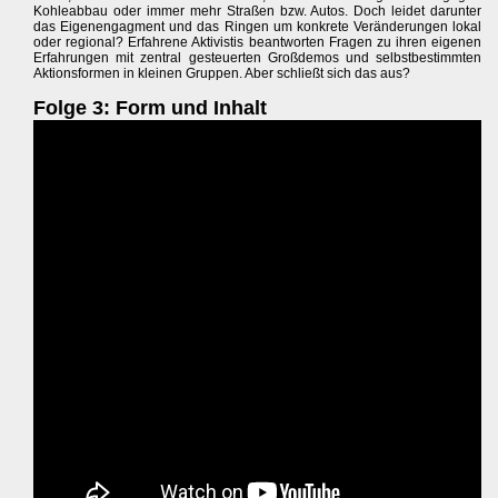
Kohleabbau oder immer mehr Straßen bzw. Autos. Doch leidet darunter
das Eigenengagment und das Ringen um konkrete Veränderungen lokal
oder regional? Erfahrene Aktivistis beantworten Fragen zu ihren eigenen
Erfahrungen mit zentral gesteuerten Großdemos und selbstbestimmten
Aktionsformen in kleinen Gruppen. Aber schließt sich das aus?
Folge 3: Form und Inhalt