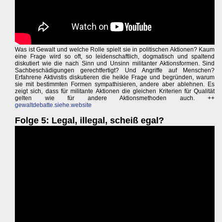
Was ist Gewalt und welche Rolle spielt sie in politischen Aktionen? Kaum
eine Frage wird so oft, so leidenschaftlich, dogmatisch und spaltend
diskutiert wie die nach Sinn und Unsinn militanter Aktionsformen. Sind
Sachbeschädigungen gerechtfertigt? Und Angriffe auf Menschen?
Erfahrene Aktivistis diskutieren die heikle Frage und begründen, warum
sie mit bestimmten Formen sympathisieren, andere aber ablehnen. Es
zeigt sich, dass für militante Aktionen die gleichen Kriterien für Qualität
gelten wie für andere Aktionsmethoden auch. ++
gewaltdebatte.siehe.website
Folge 5: Legal, illegal, scheiß egal?