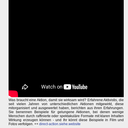
Was braucht eine Aktion, damit sie wirksam wird? Erfahrene Aktivistis, die
seit vielen Jahren von unterschiedlichen Aktionen mitgewirkt, diese
mitorganisiert und ausgewertet haben, berichten aus ihren Erfahrungen.
Sie benennen Beispiele für gelungene Aktionen, bei denen wenige
Menschen durch raffinierte oder spektakuläre Formate mit klaren Inhalten
Wirkung erzeugen können - und Ihr könnt diese Beispiele in Film und
Fotos verfolgen. ++
direct-action.siehe.website