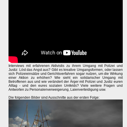
Interviews mit erfahrenen Aktivistis zu ihrem Umgang mit Polizei und
Justiz: Löst das Angst aus? Gibt es kreative Umgangsformen, oder lassen
sich Polizeieinsätze und Gerichtsverfahren sogar nutzen, um die Wirkung
einer Aktion zu erhöhen? Wie sieht ein solidarischer Umgang mit
Betroffenen aus und wie verändert der Ärger mit Polizei und Justiz euren
Alltag - und den eures sozialen Umfelds? Viele weitere Fragen und
Antworten zu Personalenverweigerung, Laienverteidigung usw.
Die folgenden Bilder sind Ausschnitte aus der ersten Folge: