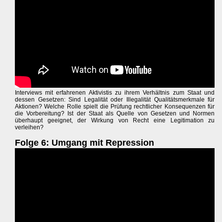
Interviews mit erfahrenen Aktivistis zu ihrem Verhältnis zum Staat und
dessen Gesetzen: Sind Legalität oder Illegalität Qualitätsmerkmale für
Aktionen? Welche Rolle spielt die Prüfung rechtlicher Konsequenzen für
die Vorbereitung? Ist der Staat als Quelle von Gesetzen und Normen
überhaupt geeignet, der Wirkung von Recht eine Legitimation zu
verleihen?
Folge 6: Umgang mit Repression