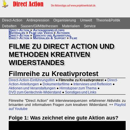
Direct-Action
Antirepression
Organisierung
Umwelt
Theorie&Politik
Debatten
Saasen/GI/Mittelhessen
Materialien
Service
Direct-Action
»
Aktionsbeispiele/-tipps
Materialien
»
Filme und Videos
»
Aktionen
Direct-Action
»
Berichte und Auswertung
Direct-Action
»
Materialien & Support
»
Filme
FILME ZU DIRECT ACTION UND
METHODEN KREATIVEN
WIDERSTANDES
Filmreihe zu Kreativprotest
Direct-Action-Einführungsfilm
●
Filmreihe zu Kreativprotest
●
Direct-
Action-Anleitungen
●
Dokumentarfilme
●
Interviews und Reflexion
●
Aktionen und Veranstaltungen
●
Hirnstupser zum Thema
●
DVD zum Gentechnik-Widerstand
●
Sonstiges und Links
Filmreihe "Direct Action" mit Interviewsequenzen erfahrener Aktivistis zu
brisanten und informativen Fragen zum kreativen Widerstand. ++
Playlist
auf Youtube
Folge 1: Was zeichnet eine gute Aktion aus?