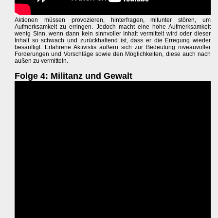
Aktionen müssen provozieren, hinterfragen, mitunter stören, um
Aufmerksamkeit zu erringen. Jedoch macht eine hohe Aufmerksamkeit
wenig Sinn, wenn dann kein sinnvoller Inhalt vermittelt wird oder dieser
Inhalt so schwach und zurückhaltend ist, dass er die Erregung wieder
besänftigt. Erfahrene Aktivistis äußern sich zur Bedeutung niveauvoller
Forderungen und Vorschläge sowie den Möglichkeiten, diese auch nach
außen zu vermitteln.
Folge 4: Militanz und Gewalt