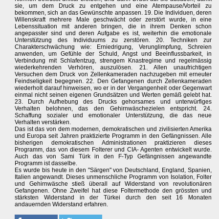
sie, um dem Druck zu entgehen und eine Atempause/Vorteil zu
bekommen, sich an das Gewünschte anpassen. 19. Die Individuen, deren
Willenskraft mehrere Male geschwächt oder zerstört wurde, in eine
Lebenssituation mit anderen bringen, die in ihrem Denken schon
angepasster sind und deren Aufgabe es ist, weiterhin die emotionale
Unterstützung des Individuums zu zerstören. 20. Techniken zur
Charakterschwächung wie: Erniedrigung, Verunglimpfung, Schreien
anwenden, um Gefühle der Schuld, Angst und Beeinflussbarkeit, in
Verbindung mit Schlafentzug, strengem Knastregime und regelmässig
wiederkehrenden Verhören, auszulösen. 21. Allen unaufrichtigen
Versuchen dem Druck von Zellenkameraden nachzugeben mit erneuter
Feindseligkeit begegnen. 22. Den Gefangenen durch Zellenkameraden
wiederholt darauf hinweisen, wo er in der Vergangenheit oder Gegenwart
einmal nicht seinen eigenen Grundsätzen und Werten gemäß gelebt hat.
23. Durch Aufhebung des Drucks gehorsames und unterwürfiges
Verhalten belohnen, das den Gehirnwäschezielen entspricht. 24.
Schaffung sozialer und emotionaler Unterstützung, die das neue
Verhalten verstärken.
Das ist das von dem modernen, demokratischen und zivilisierten Amerika
und Europa seit Jahren praktizierte Programm in den Gefängnissen. Alle
bisherigen demokratischen Administrationen praktizieren dieses
Programm, das von diesem Folterer und CIA- Agenten entwickelt wurde.
Auch das von Sami Türk in den F-Typ Gefängnissen angewandte
Programm ist dasselbe.
Es wurde bis heute in den "Särgen" von Deutschland, England, Spanien,
Italien angewandt. Dieses unmenschliche Programm von Isolation, Folter
und Gehirnwäsche stieß überall auf Widerstand von revolutionären
Gefangenen. Ohne Zweifel hat diese Foltermethode den grössten und
stärksten Widerstand in der Türkei durch den seit 16 Monaten
andauernden Widerstand erfahren.