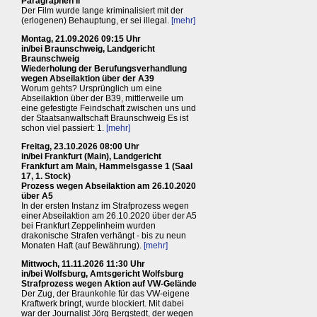
Paragraphen II
Der Film wurde lange kriminalisiert mit der
(erlogenen) Behauptung, er sei illegal.
[mehr]
Montag, 21.09.2026 09:15 Uhr
in/bei Braunschweig, Landgericht
Braunschweig
Wiederholung der Berufungsverhandlung
wegen Abseilaktion über der A39
Worum gehts? Ursprünglich um eine
Abseilaktion über der B39, mittlerweile um
eine gefestigte Feindschaft zwischen uns und
der Staatsanwaltschaft Braunschweig Es ist
schon viel passiert: 1.
[mehr]
Freitag, 23.10.2026 08:00 Uhr
in/bei Frankfurt (Main), Landgericht
Frankfurt am Main, Hammelsgasse 1 (Saal
17, 1. Stock)
Prozess wegen Abseilaktion am 26.10.2020
über A5
In der ersten Instanz im Strafprozess wegen
einer Abseilaktion am 26.10.2020 über der A5
bei Frankfurt Zeppelinheim wurden
drakonische Strafen verhängt - bis zu neun
Monaten Haft (auf Bewährung).
[mehr]
Mittwoch, 11.11.2026 11:30 Uhr
in/bei Wolfsburg, Amtsgericht Wolfsburg
Strafprozess wegen Aktion auf VW-Gelände
Der Zug, der Braunkohle für das VW-eigene
Kraftwerk bringt, wurde blockiert. Mit dabei
war der Journalist Jörg Bergstedt, der wegen