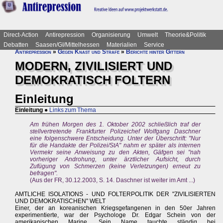
Direct-Action
Antirepression
Organisierung
Umwelt
Theorie&Politik
Debatten
Saasen/GI/Mittelhessen
Materialien
Service
Antirepression
»
Gegen Knast und Strafe
»
Berichte hinter Gittern
MODERN, ZIVILISIERT UND
DEMOKRATISCH FOLTERN
Einleitung
Einleitung
●
Links zum Thema
Am frühen Morgen des 1. Oktober 2002 schließlich traf der
stellvertretende Frankfurter Polizeichef Wolfgang Daschner
eine folgenschwere Entscheidung. Unter der Überschrift: "Nur
für die Handakte der Polizei/StA" nahm er später als internen
Vermekr seine Anweisung zu den Akten, Gäfgen sei "nah
vorheriger Androhung, unter ärztlicher Aufsicht, durch
Zufügung von Schmerzen (keine Verletzungen) erneut zu
befragen".
(Aus der FR, 30.12.2003, S. 14. Daschner ist weiter im Amt ...)
AMTLICHE ISOLATIONS - UND FOLTERPOLITIK DER "ZIVILISIERTEN
UND DEMOKRATISCHEN" WELT
Einer, der an koreanischen Kriegsgefangenen in den 50er Jahren
experimentierte, war der Psychologe Dr. Edgar Schein von der
amerikanischen Marine. Sein Name tauchte ständig bei