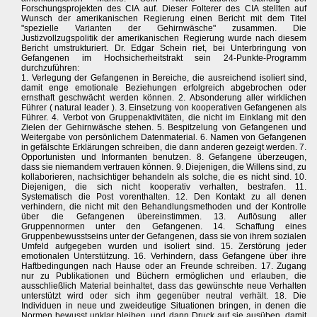
Forschungsprojekten des CIA auf. Dieser Folterer des CIA stellten auf
Wunsch der amerikanischen Regierung einen Bericht mit dem Titel
"spezielle Varianten der Gehirnwäsche" zusammen. Die
Justizvollzugspolitik der amerikanischen Regierung wurde nach diesem
Bericht umstrukturiert. Dr. Edgar Schein riet, bei Unterbringung von
Gefangenen im Hochsicherheitstrakt sein 24-Punkte-Programm
durchzuführen:
1. Verlegung der Gefangenen in Bereiche, die ausreichend isoliert sind,
damit enge emotionale Beziehungen erfolgreich abgebrochen oder
ernsthaft geschwächt werden können. 2. Absonderung aller wirklichen
Führer ( natural leader ). 3. Einsetzung von kooperativen Gefangenen als
Führer. 4. Verbot von Gruppenaktivitäten, die nicht im Einklang mit den
Zielen der Gehirnwäsche stehen. 5. Bespitzelung von Gefangenen und
Weitergabe von persönlichem Datenmaterial. 6. Namen von Gefangenen
in gefälschte Erklärungen schreiben, die dann anderen gezeigt werden. 7.
Opportunisten und Informanten benutzen. 8. Gefangene überzeugen,
dass sie niemandem vertrauen können. 9. Diejenigen, die Willens sind, zu
kollaborieren, nachsichtiger behandeln als solche, die es nicht sind. 10.
Diejenigen, die sich nicht kooperativ verhalten, bestrafen. 11.
Systematisch die Post vorenthalten. 12. Den Kontakt zu all denen
verhindern, die nicht mit den Behandlungsmethoden und der Kontrolle
über die Gefangenen übereinstimmen. 13. Auflösung aller
Gruppennormen unter den Gefangenen. 14. Schaffung eines
Gruppenbewusstseins unter der Gefangenen, dass sie von ihrem sozialen
Umfeld aufgegeben wurden und isoliert sind. 15. Zerstörung jeder
emotionalen Unterstützung. 16. Verhindern, dass Gefangene über ihre
Haftbedingungen nach Hause oder an Freunde schreiben. 17. Zugang
nur zu Publikationen und Büchern ermöglichen und erlauben, die
ausschließlich Material beinhaltet, dass das gewünschte neue Verhalten
unterstützt wird oder sich ihm gegenüber neutral verhält. 18. Die
Individuen in neue und zweideutige Situationen bringen, in denen die
Normen bewusst unklar bleiben, und dann Druck auf sie ausüben, damit