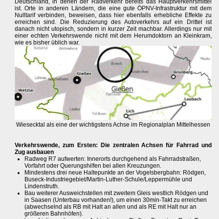
Deutschland, in denen der Radverkehr bereits das Hauptverkehrsmittel
ist. Orte in anderen Ländern, die eine gute ÖPNV-Infrastruktur mit dem
Nulltarif verbinden, beweisen, dass hier ebenfalls erhebliche Effekte zu
erreichen sind. Die Reduzierung des Autoverkehrs auf ein Drittel ist
danach nicht utopisch, sondern in kurzer Zeit machbar. Allerdings nur mit
einer echten Verkehrswende nicht mit dem Herumdoktorn an Kleinkram,
wie es bisher üblich war.
Wiesecktal als eine der wichtigstens Achse im Regionalplan Mittelhessen
Verkehrswende, zum Ersten: Die zentralen Achsen für Fahrrad und
Zug ausbauen
Radweg R7 aufwerten: Innerorts durchgehend als Fahrradstraßen,
Vorfahrt oder Querungshilfen bei allen Kreuzungen.
Mindestens drei neue Haltepunkte an der Vogelsbergbahn: Rödgen,
Buseck-Industriegebiet/Martin-Luther-Schule/Leppermühle und
Lindenstruth.
Bau weiterer Ausweichstellen mit zweitem Gleis westlich Rödgen und
in Saasen (Unterbau vorhanden!), um einen 30min-Takt zu erreichen
(abwechselnd als RB mit Halt an allen und als RE mit Halt nur an
größeren Bahnhöfen).