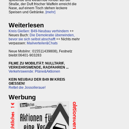
Straße, der Duft frischer Waffeln erreicht die
Nase, auf einem Tisch stehen leckere
Speisen und Getränke.
[mehr]
Weiterlesen
Kreis Gießen: B49-Neubau verhindern
++
Neues Buch:
Die Demokratie überwinden,
bevor sie sich selbst abschafft
++ Nichts mehr
verpassen:
Mailverteiler&Chats
Neue Mobilnr.: 015511439808), Festnetz
bleibt 06401-903283
FILME ZU MOBILITÄT: NULLTARIF,
VERKEHRSWENDE, RADFAHREN ...
Verkehrswende: Pläne&Aktionen
KEIN NEUBAU DER B49 IM KREIS
GIESSEN!
Rettet die Jossolleraue!
Werbung