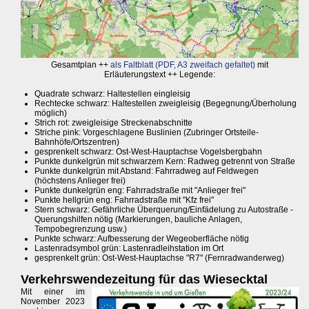
Gesamtplan ++
als Faltblatt (PDF, A3 zweifach gefaltet)
mit
Erläuterungstext ++ Legende:
Quadrate schwarz: Haltestellen eingleisig
Rechtecke schwarz: Haltestellen zweigleisig (Begegnung/Überholung
möglich)
Strich rot: zweigleisige Streckenabschnitte
Striche pink: Vorgeschlagene Buslinien (Zubringer Ortsteile-
Bahnhöfe/Ortszentren)
gesprenkelt schwarz: Ost-West-Hauptachse Vogelsbergbahn
Punkte dunkelgrün mit schwarzem Kern: Radweg getrennt von Straße
Punkte dunkelgrün mit Abstand: Fahrradweg auf Feldwegen
(höchstens Anlieger frei)
Punkte dunkelgrün eng: Fahrradstraße mit "Anlieger frei"
Punkte hellgrün eng: Fahrradstraße mit "Kfz frei"
Stern schwarz: Gefährliche Überquerung/Einfädelung zu Autostraße -
Querungshilfen nötig (Markierungen, bauliche Anlagen,
Tempobegrenzung usw.)
Punkte schwarz: Aufbesserung der Wegeoberfläche nötig
Lastenradsymbol grün: Lastenradleihstation im Ort
gesprenkelt grün: Ost-West-Hauptachse "R7" (Fernradwanderweg)
Verkehrswendezeitung für das Wiesecktal
Mit einer im
November 2023