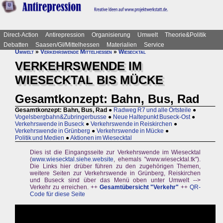
Direct-Action
Antirepression
Organisierung
Umwelt
Theorie&Politik
Debatten
Saasen/GI/Mittelhessen
Materialien
Service
Umwelt
»
Verkehrswende Mittelhessen
»
Wiesecktal
VERKEHRSWENDE IM
WIESECKTAL BIS MÜCKE
Gesamtkonzept: Bahn, Bus, Rad
Gesamtkonzept: Bahn, Bus, Rad
●
Radweg R7 und alle Ortsteile
●
Vogelsbergbahn&Zubringerbusse
●
Neue Haltepunkt Buseck-Ost
●
Verkehrswende in Buseck
●
Verkehrswende in Reiskirchen
●
Verkehrswende in Grünberg
●
Verkehrswende in Mücke
●
Politik und Medien
●
Aktionen im Wiesecktal
Dies ist die Eingangsseite zur Verkehrswende im Wiesecktal
(
www.wiesecktal.siehe.website
, ehemals "www.wiesecktal.tk").
Die Links hier drüber führen zu den zugehörigen Themen,
weitere Seiten zur Verkehrswende in Grünberg, Reiskirchen
und Buseck sind über das Menü oben unter Umwelt -->
Verkehr zu erreichen. ++
Gesamtübersicht "Verkehr"
++
QR-
Code für diese Seite