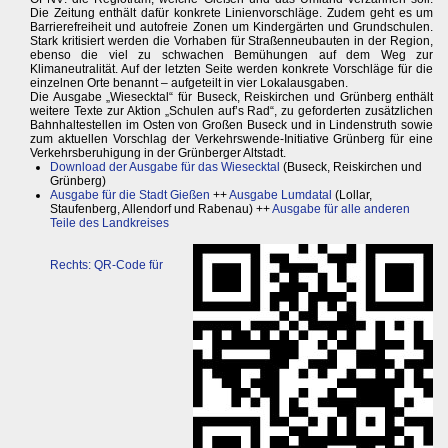
Die Zeitung enthält dafür konkrete Linienvorschläge. Zudem geht es um
Barrierefreiheit und autofreie Zonen um Kindergärten und Grundschulen.
Stark kritisiert werden die Vorhaben für Straßenneubauten in der Region,
ebenso die viel zu schwachen Bemühungen auf dem Weg zur
Klimaneutralität. Auf der letzten Seite werden konkrete Vorschläge für die
einzelnen Orte benannt – aufgeteilt in vier Lokalausgaben.
Die Ausgabe „Wiesecktal“ für Buseck, Reiskirchen und Grünberg enthält
weitere Texte zur Aktion „Schulen auf’s Rad“, zu geforderten zusätzlichen
Bahnhaltestellen im Osten von Großen Buseck und in Lindenstruth sowie
zum aktuellen Vorschlag der Verkehrswende-Initiative Grünberg für eine
Verkehrsberuhigung in der Grünberger Altstadt.
Download der Ausgabe für das Wiesecktal
(Buseck, Reiskirchen und
Grünberg)
Ausgabe für die Stadt Gießen
++
Ausgabe Lumdatal
(Lollar,
Staufenberg, Allendorf und Rabenau) ++
Ausgabe für alle anderen
Teile des Landkreises
Rechts: QR-Code für