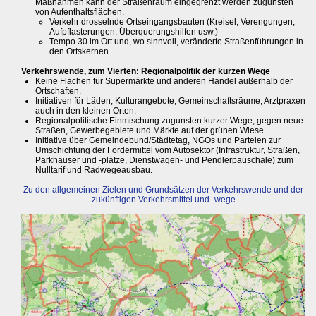
Maßnahmen kann der Straßenraum eingegrenzt werden zugunsten
von Aufenthaltsflächen.
Verkehr drosselnde Ortseingangsbauten (Kreisel, Verengungen,
Aufpflasterungen, Überquerungshilfen usw.)
Tempo 30 im Ort und, wo sinnvoll, veränderte Straßenführungen in
den Ortskernen
Verkehrswende, zum Vierten: Regionalpolitik der kurzen Wege
Keine Flächen für Supermärkte und anderen Handel außerhalb der
Ortschaften.
Initiativen für Läden, Kulturangebote, Gemeinschaftsräume, Arztpraxen
auch in den kleinen Orten.
Regionalpolitische Einmischung zugunsten kurzer Wege, gegen neue
Straßen, Gewerbegebiete und Märkte auf der grünen Wiese.
Initiative über Gemeindebund/Städtetag, NGOs und Parteien zur
Umschichtung der Fördermittel vom Autosektor (Infrastruktur, Straßen,
Parkhäuser und -plätze, Dienstwagen- und Pendlerpauschale) zum
Nulltarif und Radwegeausbau.
Zu den allgemeinen Zielen und Grundsätzen der Verkehrswende und der
zukünftigen Verkehrsmittel und -wege