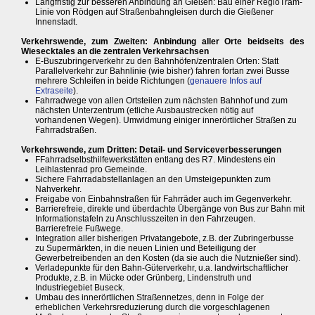
Langfristig zur besseren Anbindung an Gießen: Bau einer RegioTram-
Linie von Rödgen auf Straßenbahngleisen durch die Gießener
Innenstadt.
Verkehrswende, zum Zweiten: Anbindung aller Orte beidseits des
Wiesecktales an die zentralen Verkehrsachsen
E-Buszubringerverkehr zu den Bahnhöfen/zentralen Orten: Statt
Parallelverkehr zur Bahnlinie (wie bisher) fahren fortan zwei Busse
mehrere Schleifen in beide Richtungen (
genauere Infos auf
Extraseite
).
Fahrradwege von allen Ortsteilen zum nächsten Bahnhof und zum
nächsten Unterzentrum (etliche Ausbaustrecken nötig auf
vorhandenen Wegen). Umwidmung einiger innerörtlicher Straßen zu
Fahrradstraßen.
Verkehrswende, zum Dritten: Detail- und Serviceverbesserungen
FFahrradselbsthilfewerkstätten entlang des R7. Mindestens ein
Leihlastenrad pro Gemeinde.
Sichere Fahrradabstellanlagen an den Umsteigepunkten zum
Nahverkehr.
Freigabe von Einbahnstraßen für Fahrräder auch im Gegenverkehr.
Barrierefreie, direkte und überdachte Übergänge von Bus zur Bahn mit
Informationstafeln zu Anschlusszeiten in den Fahrzeugen.
Barrierefreie Fußwege.
Integration aller bisherigen Privatangebote, z.B. der Zubringerbusse
zu Supermärkten, in die neuen Linien und Beteiligung der
Gewerbetreibenden an den Kosten (da sie auch die Nutznießer sind).
Verladepunkte für den Bahn-Güterverkehr, u.a. landwirtschaftlicher
Produkte, z.B. in Mücke oder Grünberg, Lindenstruth und
Industriegebiet Buseck.
Umbau des innerörtlichen Straßennetzes, denn in Folge der
erheblichen Verkehrsreduzierung durch die vorgeschlagenen