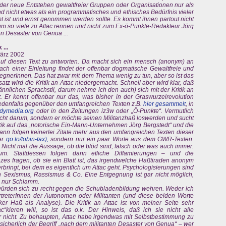
der neue Entstehen gewaltfreier Gruppen oder Organisationen nur als
nd nicht etwas als ein programmatisches und ethisches Bedürfnis vieler
mmt ist und ernst genommen werden sollte. Es kommt ihnen partout nicht
rum so viele zu Attac rennen und nicht zum Ex-ö-Punkte-Redakteur Jörg
n Desaster von Genua ...
...
März 2002
auf diesen Text zu antworten. Da macht sich ein mensch (anonym) an
ch einer Einleitung findet der offenbar dogmatische Gewaltfreie und
gnerInnen. Das hat zwar mit dem Thema wenig zu tun, aber so ist das
tz wird die Kritik an Attac niedergemacht. Schnell aber wird klar, daß
ännlichen Sprachstil, darum nehme ich den auch) sich mit der Kritik an
t. Er kennt offenbar nur das, was bisher in der Graswurzelrevolution
s jedenfalls gegenüber den umfangreichen Texten z.B.
hier gesammelt
, in
dymedia.org
oder in den Zeitungen iz3w oder „Ö-Punkte“. Vermutlich
icht darum, sondern er möchte seinen Militanzhaß loswerden und sucht
ritik auf das „notorische Ein-Mann-Unternehmen Jörg Bergstedt“ und die
n folgen keinerlei Zitate mehr aus den umfangreichen Texten dieser
er
go.to/tobin-tax),
sondern nur ein paar Worte aus dem GWR-Texten.
. Nicht mal die Aussage, ob die blöd sind, falsch oder was auch immer.
rum. Stattdessen folgen dann etliche Diffamierungen – und die
zes fragen, ob sie ein Blatt ist, das irgendwelche Haßtiraden anonym
rbringt, bei dem es eigentlich um Attac geht. Psychologisierungen sind
on Sexismus, Rassismus & Co. Eine Entgegnung ist gar nicht möglich,
e, nur Schlamm.
te würden sich zu recht gegen die Schubladenbildung wehren. Weder ich
rtreterInnen der Autonomen oder Militanten (und diese beiden Worte
ker Haß als Analyse). Die Kritik an Attac ist von meiner Seite sehr
c“kieren will, so ist das o.k. Der Hinweis, daß ich sie nicht alle
 nicht. Zu behaupten, Attac habe irgendwas mit Selbstbestimmung zu
 sicherlich der Begriff „nach dem militanten Desaster von Genua“ – wer