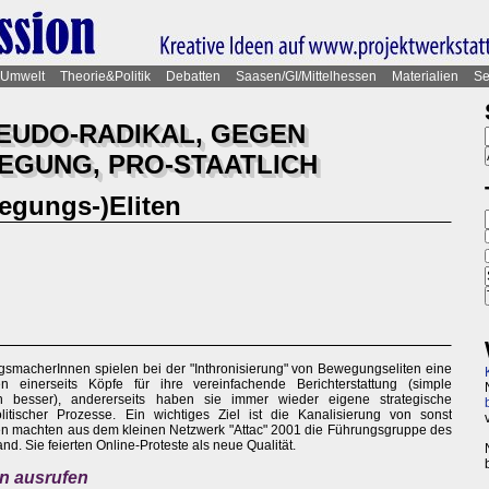
Umwelt
Theorie&Politik
Debatten
Saasen/GI/Mittelhessen
Materialien
Se
SEUDO-RADIKAL, GEGEN
GUNG, PRO-STAATLICH
gungs-)Eliten
smacherInnen spielen bei der "Inthronisierung" von Bewegungseliten eine
 einerseits Köpfe für ihre vereinfachende Berichterstattung (simple
h besser), andererseits haben sie immer wieder eigene strategische
olitischer Prozesse. Ein wichtiges Ziel ist die Kanalisierung von sonst
n machten aus dem kleinen Netzwerk "Attac" 2001 die Führungsgruppe des
nd. Sie feierten Online-Proteste als neue Qualität.
en ausrufen