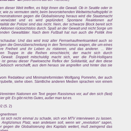
 dieser Welt treffen, es folgt ihnen die Gewalt. Ob in Seattle oder in
r, wie zu vermuten steht, beim bevorstehenden Weltwirtschaftsgipfel in
monstrationen gegen die Globalisierung heraus wird die Staatsmacht
 verwüstet und es wird geplündert. Spontane Reaktionen auf
alität der Polizei sind das nicht. Nein, der schwarze Block bereit sich
 Aktionen rücksichtslos durch. Spaß an der Gewalt und nicht Sorge um
senden Gewalttäter. Nach dem Fußball hat nun auch die Politik ihre
rschaubar. Und das wird trotz aller Fernsehaufmerksamkeit auch so
igen die Grenzüberschreitung in den Terrorismus wagen, die um eines
ihre Freiheit und ihr Leben zu riskieren, und das anderer. ... Wer
en Truppe in die Reihen einschleicht, der macht sich durch
Gewalt. Doppelt mitschuldig macht sich, wer die Polit-Holligans
Es ist genau dieser Pawlowsche Reflex der Solidarität, auf den diese
Gebüsch verschafft, aus dem heraus sie angreifen und hinter das sie
 vom Redakteur und Minimalreformisten Wolfgang Pomrehn, der auch
hjubelte, siehe oben. Sämtliche anderen Medien sprachen von einem
r Vereinten Nationen ein Text gegen Rassismus vor, auf den sich (fast)
ier gilt: Es gibt nichts Gutes, außer man tut es.
2 (S. 2)
egnerInnen
. ist sich nicht einmal zu schade, sich von MTV interviewen zu lassen.
s Anglizismus Platz, wan andetuen soll, wenn wir „revolution“ sagen,
 Wer gegen die Globalisierung des Kapitals wettert, muß zwingend das
jahen.