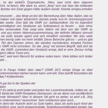
t, ist der wirklich Dogmatische. Alles, was nicht dem eigenen
cht, ist falsch. Wie wäre es, wenn „fang“ sich mal über die militanten
e Bombe von Elser gegen Hitler äußern würde. Könnte einiges erhellen
munzeln ... das fängt an bei der Bemerkung über Attac Italien, das so
aben soll (aber tatsächlich damals erade erst im Gründungsprozeß
er weiter. Dort lädt die GWR zur Jubiläumsfeier (ist es eigentlich
uerhaftigkeit von Strukturen als Selbstzweck zu freuen ... also ohne
– das verwendete Foto zeigt eine Aktion mit dem von der GWR so
und aus einem Aktionszusammenhang, der definitiv Militanz sinnvoll
e paßt, kreativ agiert und sich inhaltlich vermittelt. Wo also viele
nen wenig oder nix mehr einfällt. Diese Bereiche gibt es – und es gibt
s Teil des Ganzen sehen, die darüber nachdenken, kreative Formen
er GWR nicht schreiben. So wie „fang“ mit seinem Begriff, daß sich da
in die GWR, zumindest den Verdacht erregt, daß er eine Zensur richtig
lich offene Türen ein).
n", weil kein Mensch für andere reden kann. Viele bilden sich leider
pe ...
ind in Fangs Artikel über attac? (GWR 267) einige Dinge so übel
 unkommentiert stehen lassen kann und will. Dies betrifft besonders die
ac?-KritikerInnen.
h gar bis in die Spalten der
haben
 Es steht ja wohl jeder und jeden frei, LeserInnenbriefe, Artikel etc. an
d bleibt der GWR-Redaktion überlassen, ob sie diese nun veröffentlicht
ende Wortwahl? Aber in diesem Stil geht es weiter, so wird z.B. Jörg
nn-Unternehmen“ bezeichnet. Sehr solidarisch aber auch ...
ch dem/ der Autor/in wohl zu Gute halten, dass sie wohl auch Kind der
ichtlich eine recht eingeschränkte Texterfassungsfähigkeit besitzt (wo