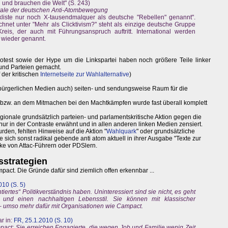
 und brauchen die Welt" (S. 243)
trale der deutschen Anti-Atombewegung
kliste nur noch X-tausendmalquer als deutsche "Rebellen" genannt".
net unter "Mehr als Clicktivism?" steht als einzige deutsche Gruppe
eis, der auch mit Führungsanspruch auftritt. International werden
wieder genannt.
test sowie der Hype um die Linkspartei haben noch größere Teile linker
nd Parteien gemacht.
f der kritischen
Internetseite zur Wahlalternative
)
ie bürgerlichen Medien auch) seiten- und sendungsweise Raum für die
ei bzw. an dem Mitmachen bei den Machtkämpfen wurde fast überall komplett
egionale grundsätzlich parteien- und parlamentskritische Aktion gegen die
r in der Contraste erwähnt und in allen anderen linken Medien zensiert.
rden, fehlten Hinweise auf die Aktion "
Wahlquark
" oder grundsätzliche
die sich sonst radikal gebende anti atom aktuell in ihrer Ausgabe "Texte zur
ke von Attac-Führern oder PDSlern.
sstrategien
act. Die Gründe dafür sind ziemlich offen erkennbar ...
010 (S. 5)
tiertes“ Politikverständnis haben. Uninteressiert sind sie nicht, es geht
n und einen nachhaltigen Lebensstil. Sie können mit klassischer
 – umso mehr dafür mit Organisationen wie Campact.
r in:
FR, 25.1.2010 (S. 10)
pact: Sie erreichen Engagierte, die wegen Job und Familie wenig Zeit