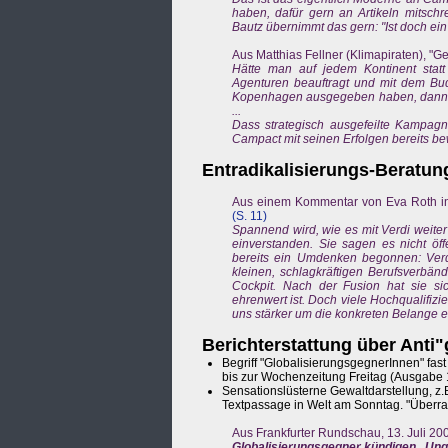
haben, dafür gern an Artikeln mitsch
Bautz übernimmt das gern: "Ist doch ein
Aus Matthias Fellner (Klimapiraten), "G
Hätte man auf jedem Kontinent stat
Agenturen beauftragt und mit dem Bu
Kopenhagen ausgegeben haben, dann h
...
Dass strategisch ausgefeilte Kampagn
Campact mit seinen Erfolgen bereits b
Entradikalisierungs-Beratun
Aus einem Kommentar von Eva Roth in d
(S. 11)
Spannend wird, wie es mit Verdi weite
einverstanden. Sie sagen es nicht öffe
bereits ein Umdenken begonnen: Verdi
kleinen, schlagkräftigen Berufsverbä
Cockpit. Nach der Fusion hat sie s
ehrenwert ist. Doch viele Hochqualifizie
uns stärker um die konkreten Belange
Berichterstattung über Anti
Begriff "GlobalisierungsgegnerInnen" fas
bis zur Wochenzeitung Freitag (Ausgabe 
Sensationslüsterne Gewaltdarstellung, z.
Textpassage in Welt am Sonntag. "Überras
Aus Frankfurter Rundschau, 13. Juli 20
Globalisierungsgegner kündigen „Un