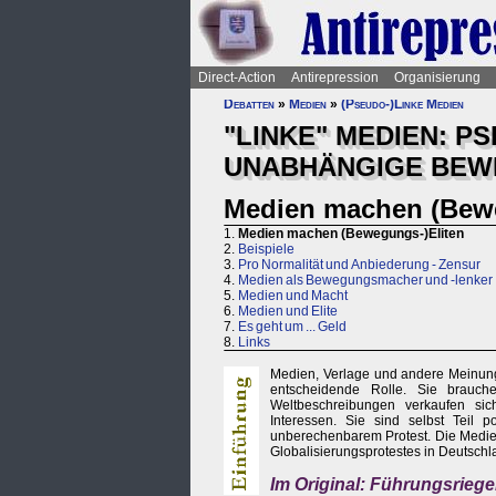
Direct-Action
Antirepression
Organisierung
Debatten
»
Medien
»
(Pseudo-)Linke Medien
"LINKE" MEDIEN: P
UNABHÄNGIGE BEWE
Medien machen (Bewe
1.
Medien machen (Bewegungs-)Eliten
2.
Beispiele
3.
Pro Normalität und Anbiederung - Zensur
4.
Medien als Bewegungsmacher und -lenker
5.
Medien und Macht
6.
Medien und Elite
7.
Es geht um ... Geld
8.
Links
Medien, Verlage und andere Meinung
entscheidende Rolle. Sie brauchen
Weltbeschreibungen verkaufen sic
Interessen. Sie sind selbst Teil p
unberechenbarem Protest. Die Medie
Globalisierungsprotestes in Deutschla
Im Original: Führungsrieg