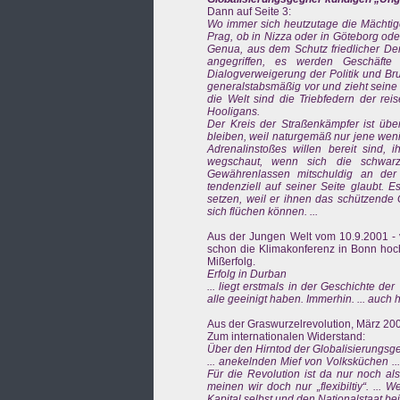
Dann auf Seite 3:
Wo immer sich heutzutage die Mächtigen
Prag, ob in Nizza oder in Göteborg ode
Genua, aus dem Schutz friedlicher De
angegriffen, es werden Geschäfte
Dialogverweigerung der Politik und Brut
generalstabsmäßig vor und zieht seine
die Welt sind die Triebfedern der rei
Hooligans.
Der Kreis der Straßenkämpfer ist übe
bleiben, weil naturgemäß nur jene wen
Adrenalinstoßes willen bereit sind, 
wegschaut, wenn sich die schwarz
Gewährenlassen mitschuldig an der 
tendenziell auf seiner Seite glaubt. 
setzen, weil er ihnen das schützende 
sich flüchen können. ...
Aus der Jungen Welt vom 10.9.2001 -
schon die Klimakonferenz in Bonn hoc
Mißerfolg.
Erfolg in Durban
... liegt erstmals in der Geschichte de
alle geeinigt haben. Immerhin. ... auch h
Aus der Graswurzelrevolution, März 200
Zum internationalen Widerstand:
Über den Hirntod der Globalisierungsg
... anekelnden Mief von Volksküchen ..
Für die Revolution ist da nur noch al
meinen wir doch nur „flexibiltiy“. ...
Kapital selbst und den Nationalstaat be