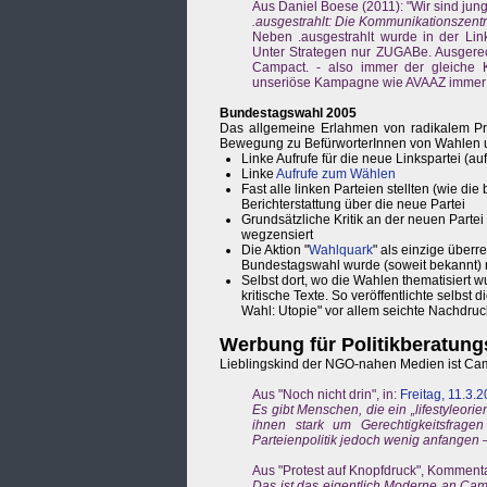
Aus Daniel Boese (2011): "Wir sind jung
.ausgestrahlt: Die Kommunikationszen
Neben .ausgestrahlt wurde in der Lin
Unter Strategen nur ZUGABe. Ausgerech
Campact. - also immer der gleiche Kr
unseriöse Kampagne wie AVAAZ immer 
Bundestagswahl 2005
Das allgemeine Erlahmen von radikalem Pro
Bewegung zu BefürworterInnen von Wahlen u
Linke Aufrufe für die neue Linkspartei (au
Linke
Aufrufe zum Wählen
Fast alle linken Parteien stellten (wie d
Berichterstattung über die neue Partei
Grundsätzliche Kritik an der neuen Part
wegzensiert
Die Aktion "
Wahlquark
" als einzige überr
Bundestagswahl wurde (soweit bekannt) nu
Selbst dort, wo die Wahlen thematisiert wu
kritische Texte. So veröffentlichte selbst 
Wahl: Utopie" vor allem seichte Nachdruc
Werbung für Politikberatung
Lieblingskind der NGO-nahen Medien ist Camp
Aus "Noch nicht drin", in:
Freitag, 11.3.2
Es gibt Menschen, die ein „lifestyleorien
ihnen stark um Gerechtigkeitsfrage
Parteienpolitik jedoch wenig anfangen
Aus "Protest auf Knopfdruck", Kommenta
Das ist das eigentlich Moderne an Cam