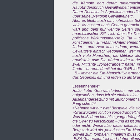
die Kämpfe dort derart runtermach
Hauptwiderspruch Gewaltfreiheit entspri
Dauer-Desaster in Argentinien oder di
über seine „Religion Gewaltfreiheit“.
Aber es bleibt auch ein mehrfaches Sch
viele Menschen nach Genua gebracht h
war) und geht nur wenige Seiten spät
anarchistischer Stil, sich über die Da
politische Wirkungsanalyse?). Tja 
konstruierten „Ein-Mann-Unternehmen“ 
findet – und zwar immer dann, wenn si
Gewaltfreie einfach wegbleiben, weil ih
auch viele Menschen, die Militanz al
entwickeln usw. Die dürfen leider in d
zwei Militante „vorgedrängelt“ hätten 
fände – er rennt damit bei der GWR ledig
. B.– immer ein Ein-Mensch-"Unternehme
das Gegenteil ein und reden so als Grup
LeserInnenbrief
Hallo liebe GraswurzlerInnen, mir s
aufgestoßen, dass ich sie einfach nicht
Auseinandersetzung mit „autonomen“ att
Fang schreibt:
>Nehmen wir nur zwei Beispiele, die sic
>Graswurzelrevolution vorgedrängelt 
Was heißt denn hier bitte „vorgedrängelt?
die GWR zu verschicken - und es ist un
oder nicht. Wieso also diese diffamier
Bergstedt wird als „notorisches Ein-Ma
Soweit zum formalen. Inhaltlich muss i
„PISA-Generation“ ist und daher offens