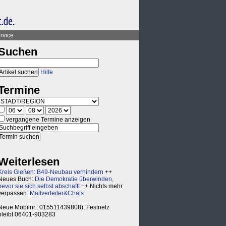
rvice
Suchen
Hilfe
Termine
vergangene Termine anzeigen
Weiterlesen
Kreis Gießen: B49-Neubau verhindern
++
Neues Buch:
Die Demokratie überwinden,
bevor sie sich selbst abschafft
++ Nichts mehr
verpassen:
Mailverteiler&Chats
Neue Mobilnr.: 015511439808), Festnetz
bleibt 06401-903283