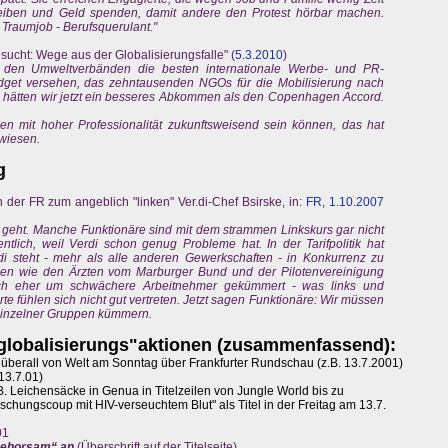
reiben und Geld spenden, damit andere den Protest hörbar machen.
 Traumjob - Berufsquerulant."
esucht: Wege aus der Globalisierungsfalle" (
5.3.2010
)
t den Umweltverbänden die besten internationale Werbe- und PR-
dget versehen, das zehntausenden NGOs für die Mobilisierung nach
ätten wir jetzt ein besseres Abkommen als den Copenhagen Accord.
en mit hoher Professionalität zukunftsweisend sein können, das hat
ewiesen.
g
er FR zum angeblich "linken" Ver.di-Chef Bsirske, in:
FR, 1.10.2007
r geht. Manche Funktionäre sind mit dem strammen Linkskurs gar nicht
ntlich, weil Verdi schon genug Probleme hat. In der Tarifpolitik hat
 steht - mehr als alle anderen Gewerkschaften - in Konkurrenz zu
nden wie den Ärzten vom Marburger Bund und der Pilotenvereinigung
ich eher um schwächere Arbeitnehmer gekümmert - was links und
rte fühlen sich nicht gut vertreten. Jetzt sagen Funktionäre: Wir müssen
 einzelner Gruppen kümmern.
"globalisierungs"aktionen (zusammenfassend):
t überall von Welt am Sonntag über Frankfurter Rundschau (z.B. 13.7.2001)
13.7.01)
B. Leichensäcke in Genua in Titelzeilen von Jungle World bis zu
chungscoup mit HIV-verseuchtem Blut" als Titel in der Freitag am 13.7.
01
gehorsam“ an
(Überschrift auf der Titelseite)