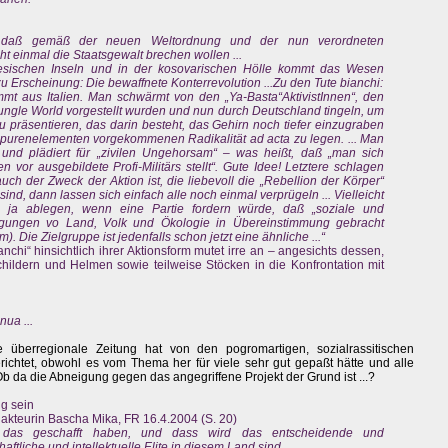
us, daß gemäß der neuen Weltordnung und der nun verordneten
cht einmal die Staatsgewalt brechen wollen ...
nesischen Inseln und in der kosovarischen Hölle kommt das Wesen
zu Erscheinung: Die bewaffnete Konterrevolution ...Zu den Tute bianchi:
 aus Italien. Man schwärmt von den „Ya-Basta“AktivistInnen“, den
 Jungle World vorgestellt wurden und nun durch Deutschland tingeln, um
u präsentieren, das darin besteht, das Gehirn noch tiefer einzugraben
Spurenelementen vorgekommenen Radikalität ad acta zu legen. ... Man
 und plädiert für „zivilen Ungehorsam“ – was heißt, daß „man sich
or ausgebildete Profi-Militärs stellt“. Gute Idee! Letztere schlagen
auch der Zweck der Aktion ist, die liebevoll die „Rebellion der Körper“
sind, dann lassen sich einfach alle noch einmal verprügeln ... Vielleicht
n ja ablegen, wenn eine Partie fordern würde, daß „soziale und
gungen vo Land, Volk und Ökologie in Übereinstimmung gebracht
Die Zielgruppe ist jedenfalls schon jetzt eine ähnliche ...“
nchi“ hinsichtlich ihrer Aktionsform mutet irre an – angesichts dessen,
Schildern und Helmen sowie teilweise Stöcken in die Konfrontation mit
nua ...
 überregionale Zeitung hat von den pogromartigen, sozialrassitischen
ichtet, obwohl es vom Thema her für viele sehr gut gepaßt hätte und alle
Ob da die Abneigung gegen das angegriffene Projekt der Grund ist ...?
ng sein
dakteurin Bascha Mika, FR 16.4.2004 (S. 20)
das geschafft haben, und dass wird das entscheidende und
aftliche und intellektuelle Elite in diesem Land sind.