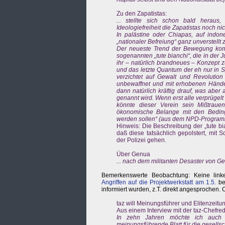
Zu den Zapatistas:
... stellte sich schon bald hera
Ideologiefreiheit die Zapatistas noch ni
In palästine oder Chiapas, auf indo
„nationaler Befreiung“ ganz unverstellt 
Der neueste Trend der Bewegung kommt
sogenannten „tute bianchi“, die in der
ihr – natürlich brandneues – Konzept z
und das letzte Quantum der eh nur in 
verzichtet auf Gewalt und Revolution
unbewaffnet und mit erhobenen Händen v
dann natürlich kräftig drauf, was aber 
genannt wird. Wenn erst alle verprügelt 
könnte dieser Verein sein Mißtraue
ökonomische Belange mit den Bedin
werden sollen“ (aus dem NPD-Programm). 
Hinweis: Die Beschreibung der „tute bia
daß diese tatsächlich gepolstert, mit 
der Polizei gehen.
Über Genua
... nach dem militanten Desaster von Ge
Bemerkenswerte Beobachtung: Keine linke
Angriffen auf die Projektwerkstatt am 1.5.
ber
informiert wurden, z.T. direkt angesprochen. 
taz will Meinungsführer und Elitenzeitu
Aus einem Interview mit der taz-Chefre
In zehn Jahren möchte ich auch 
meinungsführende Blatt für die gesellsch