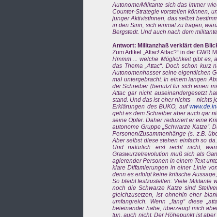
Autonome/Militante sich das immer wie
Counter-Strategie vorstellen können, u
junger AktivistInnen, das selbst besti
in den Sinn, sich einmal zu fragen, wa
Bergstedt. Und auch nach dem militante
Antwort: Militanzhaß verklärt den Blick 
Zum Artikel „Attac! Attac?“ in der GWR 
Hmmm ... welche Möglichkeit gibt es, 
das Thema „Attac“. Doch schon kurz na
Autonomenhasser seine eigentlichen Ge
mal untergebracht. In einem langen Absa
der Schreiber (benutzt für sich einen m
Attac gar nicht auseinandergesetzt ha
stand. Und das ist eher nichts – nicht
Erklärungen des BUKO, auf
www.de.in
geht es dem Schreiber aber auch gar n
seine Opfer. Daher reduziert er eine K
autonome Gruppe „Schwarze Katze“. Dan
Personen/Zusammenhänge (s. z.B. üb
Aber selbst diese stehen einfach so da
Und natürlich erst recht nicht, wa
Graswurzelrevolution muß sich als Gan
agierender Personen in einem Text unte
klare Diffamierungen in einer Linie v
denn es erfolgt keine kritische Aussag
So bleibt festzustellen: Viele Militan
noch die Schwarze Katze sind Stellve
gleichzusetzen, ist ohnehin eher blan
umfangreich. Wenn „fang“ diese „atta
beieinander habe, überzeugt mich aber
tun, auch nicht. Der Höhepunkt ist aber