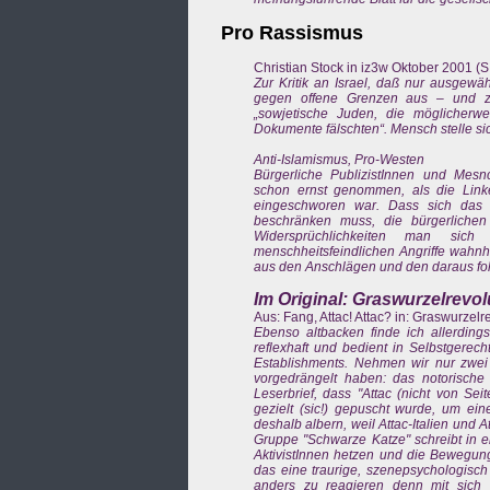
Pro Rassismus
Christian Stock in iz3w Oktober 2001 (S.
Zur Kritik an Israel, daß nur ausgew
gegen offene Grenzen aus – und zwa
„sowjetische Juden, die möglicherwe
Dokumente fälschten“. Mensch stelle s
Anti-Islamismus, Pro-Westen
Bürgerliche PublizistInnen und Mesn
schon ernst genommen, als die Link
eingeschworen war. Dass sich das A
beschränken muss, die bürgerliche
Widersprüchlichkeiten man sich
menschheitsfeindlichen Angriffe wahnha
aus den Anschlägen und den daraus fo
Im Original: Graswurzelrevol
Aus: Fang, Attac! Attac? in: Graswurzel
Ebenso altbacken finde ich allerdings 
reflexhaft und bedient in Selbstgerec
Establishments. Nehmen wir nur zwei B
vorgedrängelt haben: das notorisch
Leserbrief, dass "Attac (nicht von Sei
gezielt (sic!) gepuscht wurde, um ei
deshalb albern, weil Attac-Italien und
Gruppe "Schwarze Katze" schreibt in e
AktivistInnen hetzen und die Bewegung 
das eine traurige, szenepsychologisc
anders zu reagieren denn mit sich 