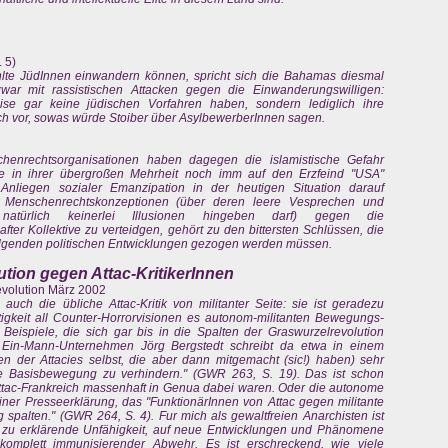
 5)
ählte JüdInnen einwandern können, spricht sich die Bahamas diesmal
r mit rassistischen Attacken gegen die Einwanderungswilligen:
ise gar keine jüdischen Vorfahren haben, sondern lediglich ihre
ich vor, sowas würde Stoiber über AsylbewerberInnen sagen.
chenrechtsorganisationen haben dagegen die islamistische Gefahr
e in ihrer übergroßen Mehrheit noch imm auf den Erzfeind "USA"
nliegen sozialer Emanzipation in der heutigen Situation darauf
n Menschenrechtskonzeptionen (über deren leere Vesprechen und
 natürlich keinerlei Illusionen hingeben darf) gegen die
fter Kollektive zu verteidgen, gehört zu den bittersten Schlüssen, die
lgenden politischen Entwicklungen gezogen werden müssen.
ution gegen Attac-KritikerInnen
revolution März 2002
auch die übliche Attac-Kritik von militanter Seite: sie ist geradezu
htigkeit all Counter-Horrorvisionen es autonom-militanten Bewegungs-
eispiele, die sich gar bis in die Spalten der Graswurzelrevolution
e Ein-Mann-Unternehmen Jörg Bergstedt schreibt da etwa in einem
ten der Attacies selbst, die aber dann mitgemacht (sic!) haben) sehr
ne Basisbewegung zu verhindern." (GWR 263, S. 19). Das ist schon
 Attac-Frankreich massenhaft in Genua dabei waren. Oder die autonome
iner Presseerklärung, das "FunktionärInnen von Attac gegen militante
spalten." (GWR 264, S. 4). Fur mich als gewaltfreien Anarchisten ist
h zu erklärende Unfähigkeit, auf neue Entwicklungen und Phänomene
komplett immunisierender Abwehr. Es ist erschreckend, wie viele