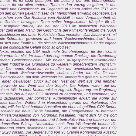
n hat. Es ist nicht gelungen, die Lösung der uns bedrängenden
hen, ihr vor allen anderen Themen den Vorzug zu geben, in den
olitik und Gesellschaft. Im Gegenteil: In einem Artikel der ZEIT vom
. Von den grünen Bekenntnissen der Menschheit ist wenig geblieben. Die
 sprechen vom Öko Rollback vom Rückfall in eine Vergangenheit, da
e Gemüter bewegten. Denn selbst hartgesottene Kämpfer für die
n resigniert zurück, wie bei der 2013 im polnischen Warschau
i der zum ersten Mal in der Geschichte der Klimakonferenzen die NGOs
geschlossen und unter Protest den Saal verließen. Das Zauberwort, mit
 die Schranken gewiesen wird, lautet "Wachstumshindernisse". Keine
ut sich eine Politik zu, die sich als Wachstumshindernis für die eigene
g die ökologische Gefahr noch so groß sein.
exiko erteilten die USA noch mehr Genehmigungen für die riskante
ich verbreitet sich im Inland das sogenannte Fracking, die Gewinnung
enden Gesteinsschichten. Mit beiden ausgesprochen risikoreichen
schen Industrie die Grundlage zu weiterem unbegrenztem Wachstum.
ng: Die neuen Reserven verschaffen der amerikanischen Industrie
und damit Wettbewerbsvorteile, sodass Länder, die sich für eine
tik entscheiden, auf dem Weltmarkt ins Hintertreffen geraten, zumindest
A einen gewaltigen Druck auf den Rest der Welt aus und nehmen
nergiewende den Wind aus den Segeln. Die Folgen waren auf der
hten. Wie in einer Kettenreaktion zog sich Regierung um Regierung
ibt sein Ziel auf, den CO2 Ausstoß zu begrenzen, und verkündet, von
zuzulassen. Der polnische Außenminister erklärt die Kohle zur
seines Landes. Während in Neuseeland gerade der Asylantrag des
t wird, will das Nachbarland Australien die eben eingeführte CO2 Steuer
eschließt die neue Große Koalition, die Energiewende zu bremsen;
inisterpräsidentin von Nordrhein Westfalen, macht sich für die dort
ass wirtschaftliche Interessen und Arbeitsplätze Vorrang haben vor der
emselben Prinzip: Unmittelbar nach ihrer Wiederwahl betrieb die
 Änderung eines Abkommens der EU, das die Begrenzung des CO2
 2020 vorsah. Die Begrenzung von 95 Gramm Kohlendioxid Ausstoß