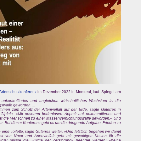
Artenschutzkonferenz
im Dezember 2022 in Montreal, laut: Spiegel am
nkontrolliertes und ungleiches wirtschaftliches Wachstum ist die
swaffe geworden. ...
men zum Schutz der Artenvielfalt auf der Erde, sagte Guterres in
 Gipfels: »Mit unserem bodenlosen Appetit auf unkontrolliertes und
ist die Menschheit zu einer Massenvernichtungswaffe geworden.« Und
tur. Bei dieser Konferenz geht es um die dringende Aufgabe, Frieden zu
eine Toilette, sagte Guterres weiter. »Und letztlich begehen wir damit
ust von Natur und Artenvielfalt geht mit gewaltigen Kosten für die
gipfel müsse die »Orgie der Zerstörung« beendet werden: »Keine