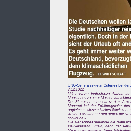
UNO-Generalsekretär Guterres bei der 
7.12.2022
Mit unserem bodenlosen Appetit auf u
Menschheit zu einer Massenvernichtung
Der Planet brauche ein starkes Abkom
Montreal bei der Eröffnungsfeier des
ungleiches wirtschaftliches Wachstum 
weiter: »Wir führen Krieg gegen die Na
schließen.«
Die Menschheit behandle die Natur wie 
stellvertretend Suizid, denn der Verl
Menschheit einher.« Beim Weltnatur