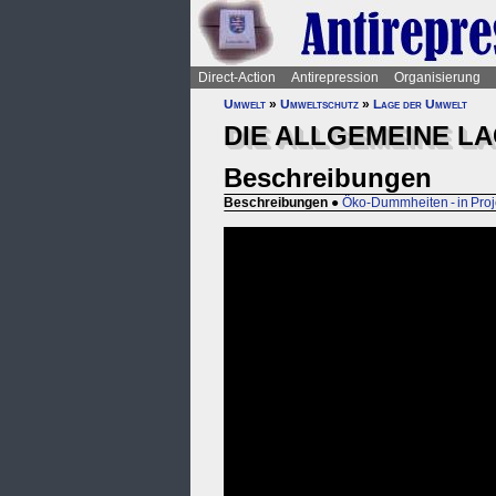
Direct-Action
Antirepression
Organisierung
Umwelt
»
Umweltschutz
»
Lage der Umwelt
DIE ALLGEMEINE L
Beschreibungen
Beschreibungen
●
Öko-Dummheiten - in Pro