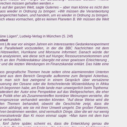
prechen müssen gehalten werden.«
en auf der ganzen Welt, sagte Guterres – aber man könne es nicht den
aos wieder in Ordnung zu bringen: »Wir müssen die Verantwortung
ngerichtet haben, und handeln, um es wieder in Ordnung zu bringen.
 sich etwas vormachen, gibt es keinen Planeten B. Wir müssen die Welt
rüne Lügen", Ludwig-Verlag in München (S. 24f)
nheit
ent Life war vor einigen Jahren ein interessantes Gedankenexperiment
ne Parallelwelt vorzustellen, in der die BBC Nachrichten mit dem
 Hitzewellen, Hurrikane und Monsune informiert. Danach würde der
 analysieren, wie diese sich auf Hunger, Ressourcenvorkommen und
ch an den Politikredakteur übergibt mit einer gewissen Erleichterung ,
t und die letzten Wendungen im Finanzskandal erklärt. Das hätte eine
dass geografische Themen heute selten ohne alarmierenden Unterton
stand aus dem Bereich Geografie aufkomme zum Beispiel Ackerbau,
nde man sich fast zwingend in einem Gespräch über versalzene
uerung der Ozeane oder die fortschreitende Wüstenbildung in Afrika
ch begonnen habe, am Ende lande man unweigerlich beim Topthema:
estiert der Autor eine Perspektive auf das Weltgeschehen, die eher
e Politik eher als Zusammentreffen konträrer Meinungen verstehe, die
densprozesse verhandelt werden könnten. "Auf diese Weise wird die
len Themen behandelt, obwohl die Geschichte zeigt, dass die
 davon abhängt, wie sie mit ihrer Umwelt umgeht. Die großen Faktoren,
hren bestimmen werden, sind vermutlich Dinge, über die wir nur wenig
eneralsekretär Ban Ki moon einmal sagte: >Man kann mit dem Iran
ur verhandeln.
e, fünf Jahre später, scheint es, dass die Entwicklung genau die