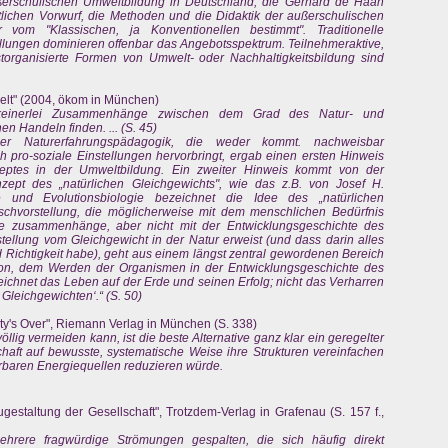
ßerschulischen Umweltbildung in Deutschland, die Gerhard de Haan
utlichen Vorwurf, die Methoden und die Didaktik der außerschulischen
vom "Klassischen, ja Konventionellen bestimmt". Traditionelle
lungen dominieren offenbar das Angebotsspektrum. Teilnehmeraktive,
bstorganisierte Formen von Umwelt- oder Nachhaltigkeitsbildung sind
elt" (2004, ökom in München)
h keinerlei Zusammenhänge zwischen dem Grad des Natur- und
 Handeln finden. ... (S. 45)
 der Naturerfahrungspädagogik, die weder kommt. nachweisbar
 pro-soziale Einstellungen hervorbringt, ergab einen ersten Hinweis
nzeptes in der Umweltbildung. Ein zweiter Hinweis kommt von der
nzept des „natürlichen Gleichgewichts", wie das z.B. von Josef H.
 und Evolutionsbiologie bezeichnet die Idee des „natürlichen
chvorstellung, die möglicherweise mit dem menschlichen Bedürfnis
se zusammenhänge, aber nicht mit der Entwicklungsgeschichte des
tellung vom Gleichgewicht in der Natur erweist (und dass darin alles
 Richtigkeit habe), geht aus einem längst zentral gewordenen Bereich
ion, dem Werden der Organismen in der Entwicklungsgeschichte des
ichnet das Leben auf der Erde und seinen Erfolg; nicht das Verharren
 Gleichgewichten‘.“ (S. 50)
ty's Over", Riemann Verlag in München (S. 338)
g vermeiden kann, ist die beste Alternative ganz klar ein geregelter
aft auf bewusste, systematische Weise ihre Strukturen vereinfachen
erbaren Energiequellen reduzieren würde.
estaltung der Gesellschaft", Trotzdem-Verlag in Grafenau (S. 157 f.,
hrere fragwürdige Strömungen gespalten, die sich häufig direkt