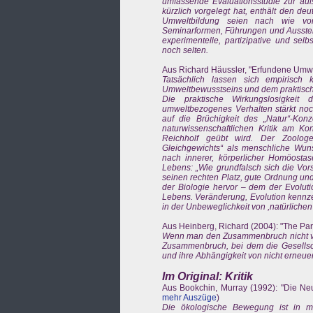
umfassende Evaluationsstudie zur au
kürzlich vorgelegt hat, enthält den de
Umweltbildung seien nach wie vor 
Seminarformen, Führungen und Ausstel
experimentelle, partizipative und sel
noch selten.
Aus Richard Häussler, "Erfundene Umw
Tatsächlich lassen sich empirisc
Umweltbewusstseins und dem praktischen
Die praktische Wirkungslosigkeit
umweltbezogenes Verhalten stärkt noch
auf die Brüchigkeit des „Natur“-Ko
naturwissenschaftlichen Kritik am Ko
Reichholf geübt wird. Der Zoologe
Gleichgewichts“ als menschliche Wuns
nach innerer, körperlicher Homöosta
Lebens: „Wie grundfalsch sich die Vors
seinen rechten Platz, gute Ordnung und
der Biologie hervor – dem der Evolut
Lebens. Veränderung, Evolution kennze
in der Unbeweglichkeit von ,natürlichen
Aus Heinberg, Richard (2004): "The Par
Wenn man den Zusammenbruch nicht völli
Zusammenbruch, bei dem die Gesellsch
und ihre Abhängigkeit von nicht erneu
Im Original: Kritik
Aus Bookchin, Murray (1992): "Die Neug
mehr Auszüge
)
Die ökologische Bewegung ist in me