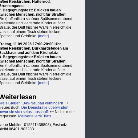
in/bei Reiskirchen, Hattenrod,
Brunnengasse
7. Begegnungsfest: Brücken bauen
zwischen Menschen, nicht für Straßen!
Ein (hoffentlich) schöner Spätsommerabend,
spielende und kletternde Kinder auf der
Straße, der Duft frischer Waffeln erreicht die
Nase, auf einem Tisch stehen leckere
Speisen und Getränke.
[mehr]
Freitag, 11.09.2026 17:00-20:00 Uhr
in/bei Reiskirchen, Burkhardsfelden am
Backhaus und auf dem Kirchplatz
8. Begegnungsfest: Brücken bauen
zwischen Menschen, nicht für Straßen!
Ein (hoffentlich) schöner Spätsommerabend,
spielende und kletternde Kinder auf der
Straße, der Duft frischer Waffeln erreicht die
Nase, auf einem Tisch stehen leckere
Speisen und Getränke.
[mehr]
Weiterlesen
Kreis Gießen: B49-Neubau verhindern
++
Neues Buch:
Die Demokratie überwinden,
bevor sie sich selbst abschafft
++ Nichts mehr
verpassen:
Mailverteiler&Chats
Neue Mobilnr.: 015511439808), Festnetz
bleibt 06401-903283