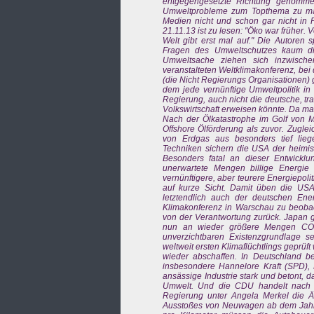
entgegengesetzte Richtung genomme
Umweltprobleme zum Topthema zu mac
Medien nicht und schon gar nicht in P
21.11.13 ist zu lesen: "Öko war früher
Welt gibt erst mal auf." Die Autoren
Fragen des Umweltschutzes kaum di
Umweltsache ziehen sich inzwische
veranstalteten Weltklimakonferenz, be
(die Nicht Regierungs Organisationen) 
dem jede vernünftige Umweltpolitik in
Regierung, auch nicht die deutsche, tra
Volkswirtschaft erweisen könnte. Da ma
Nach der Ölkatastrophe im Golf von M
Offshore Ölförderung als zuvor. Zugle
von Erdgas aus besonders tief lieg
Techniken sichern die USA der heimi
Besonders fatal an dieser Entwicklu
unerwartete Mengen billige Energie 
vernünftigere, aber teurere Energiepoli
auf kurze Sicht. Damit üben die US
letztendlich auch der deutschen E
Klimakonferenz in Warschau zu beobac
von der Verantwortung zurück. Japan g
nun an wieder größere Mengen CO2 
unverzichtbaren Existenzgrundlage 
weltweit ersten Klimaflüchtlings geprüf
wieder abschaffen. In Deutschland b
insbesondere Hannelore Kraft (SPD), M
ansässige Industrie stark und betont, d
Umwelt. Und die CDU handelt nach d
Regierung unter Angela Merkel die
Ausstoßes von Neuwagen ab dem Jahr