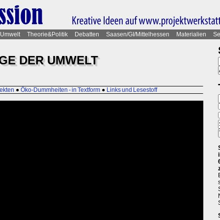
Umwelt
Theorie&Politik
Debatten
Saasen/GI/Mittelhessen
Materialien
Se
AGE DER UMWELT
jekten
●
Öko-Dummheiten - in Textform
●
Links und Lesestoff