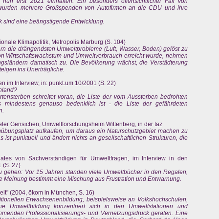
nun erst 2021 einhalten. Ein besonders offensichtlicher Fall von
wurden mehrere Großspenden von Autofirmen an die CDU und ihre
ik sind eine beängstigende Entwicklung.
onale Klimapolitik, Metropolis Marburg (S. 104)
rn die drängendsten Umweltprobleme (Luft, Wasser, Boden) gelöst zu
on Wirtschaftswachstum und Umweltverbrauch erreicht wurde, nehmen
gsländern damatisch zu. Die Bevölkerung wächst, die Verstädterung
teigen ins Unerträgliche.
im Interview, in: punkt.um 10/2001 (S. 22)
hland?
tensterben schreitet voran, die Liste der vom Aussterben bedrohten
 mindestens genauso bedenklich ist - die Liste der gefährdeten
n.
eter Gensichen, Umweltforschungsheim Wittenberg, in der taz
übungsplatz aufkaufen, um daraus ein Naturschutzgebiet machen zu
as ist punktuell und ändert nichts an gesellschaftlichen Strukturen, die
Rates von Sachverständigen für Umweltfragen, im Interview in den
(S. 27)
u gehen: Vor 15 Jahren standen viele Umweltbücher in den Regalen,
che Meinung bestimmt eine Mischung aus Frustration und Entwarnung.
lt" (2004, ökom in München, S. 16)
ditionellen Erwachsenenbildung, beispielsweise an Volkshochschulen,
he Umweltbildung konzentriert sich in den Umweltstationen und
hmenden Professionalisierungs- und Vernetzungsdruck geraten. Eine