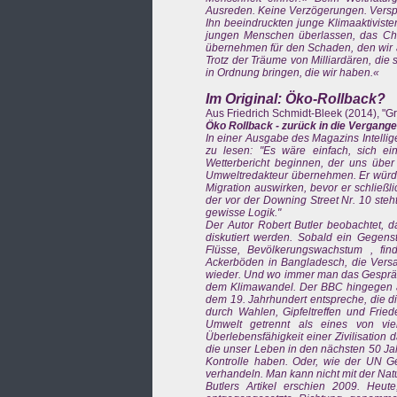
Ausreden. Keine Verzögerungen. Vers
Ihn beeindruckten junge Klimaaktivist
jungen Menschen überlassen, das Ch
übernehmen für den Schaden, den wir a
Trotz der Träume von Milliardären, die
in Ordnung bringen, die wir haben.«
Im Original: Öko-Rollback?
Aus Friedrich Schmidt-Bleek (2014), "G
Öko Rollback - zurück in die Vergange
In einer Ausgabe des Magazins Intellig
zu lesen: "Es wäre einfach, sich ei
Wetterbericht beginnen, der uns über
Umweltredakteur übernehmen. Er würde
Migration auswirken, bevor er schließli
der vor der Downing Street Nr. 10 steh
gewisse Logik."
Der Autor Robert Butler beobachtet, 
diskutiert werden. Sobald ein Gegen
Flüsse, Bevölkerungswachstum , fi
Ackerböden in Bangladesch, die Versa
wieder. Und wo immer man das Gesprä
dem Klimawandel. Der BBC hingegen att
dem 19. Jahrhundert entspreche, die di
durch Wahlen, Gipfeltreffen und Frie
Umwelt getrennt als eines von vie
Überlebensfähigkeit einer Zivilisation
die unser Leben in den nächsten 50 Ja
Kontrolle haben. Oder, wie der UN G
verhandeln. Man kann nicht mit der Nat
Butlers Artikel erschien 2009. Heut