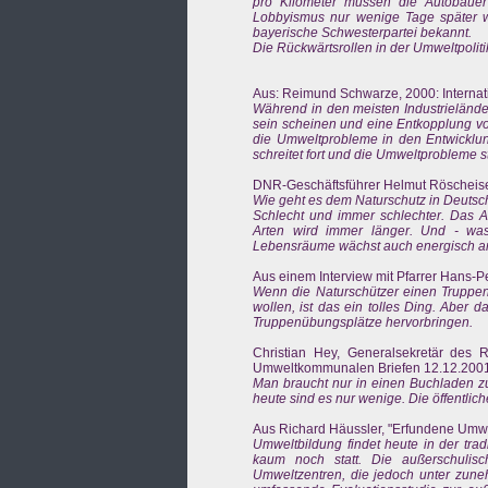
pro Kilometer müssen die Autobauer 
Lobbyismus nur wenige Tage später 
bayerische Schwesterpartei bekannt.
Die Rückwärtsrollen in der Umweltpolit
Aus: Reimund Schwarze, 2000: Internati
Während in den meisten Industrielände
sein scheinen und eine Entkopplung v
die Umweltprobleme in den Entwicklun
schreitet fort und die Umweltprobleme s
DNR-Geschäftsführer Helmut Röscheisen 
Wie geht es dem Naturschutz in Deutsc
Schlecht und immer schlechter. Das Ar
Arten wird immer länger. Und - was
Lebensräume wächst auch energisch a
Aus einem Interview mit Pfarrer Hans-P
Wenn die Naturschützer einen Truppen
wollen, ist das ein tolles Ding. Aber d
Truppenübungsplätze hervorbringen.
Christian Hey, Generalsekretär des 
Umweltkommunalen Briefen 12.12.2001 
Man braucht nur in einen Buchladen z
heute sind es nur wenige. Die öffentli
Aus Richard Häussler, "Erfundene Umwe
Umweltbildung findet heute in der tra
kaum noch statt. Die außerschulisc
Umweltzentren, die jedoch unter zune