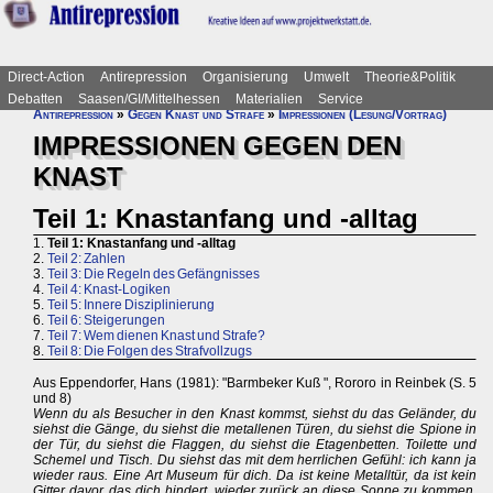
Direct-Action
Antirepression
Organisierung
Umwelt
Theorie&Politik
Debatten
Saasen/GI/Mittelhessen
Materialien
Service
Antirepression
»
Gegen Knast und Strafe
»
Impressionen (Lesung/Vortrag)
IMPRESSIONEN GEGEN DEN
KNAST
Teil 1: Knastanfang und -alltag
1.
Teil 1: Knastanfang und -alltag
2.
Teil 2: Zahlen
3.
Teil 3: Die Regeln des Gefängnisses
4.
Teil 4: Knast-Logiken
5.
Teil 5: Innere Disziplinierung
6.
Teil 6: Steigerungen
7.
Teil 7: Wem dienen Knast und Strafe?
8.
Teil 8: Die Folgen des Strafvollzugs
Aus Eppendorfer, Hans (1981): "Barmbeker Kuß ", Rororo in Reinbek (S. 5
und 8)
Wenn du als Besucher in den Knast kommst, siehst du das Geländer, du
siehst die Gänge, du siehst die metallenen Türen, du siehst die Spione in
der Tür, du siehst die Flaggen, du siehst die Etagenbetten. Toilette und
Schemel und Tisch. Du siehst das mit dem herrlichen Gefühl: ich kann ja
wieder raus. Eine Art Museum für dich. Da ist keine Metalltür, da ist kein
Gitter davor, das dich hindert, wieder zurück an diese Sonne zu kommen,