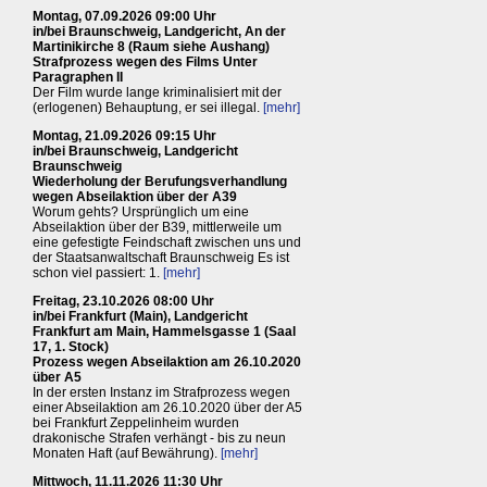
Montag, 07.09.2026 09:00 Uhr
in/bei Braunschweig, Landgericht, An der
Martinikirche 8 (Raum siehe Aushang)
Strafprozess wegen des Films Unter
Paragraphen II
Der Film wurde lange kriminalisiert mit der
(erlogenen) Behauptung, er sei illegal.
[mehr]
Montag, 21.09.2026 09:15 Uhr
in/bei Braunschweig, Landgericht
Braunschweig
Wiederholung der Berufungsverhandlung
wegen Abseilaktion über der A39
Worum gehts? Ursprünglich um eine
Abseilaktion über der B39, mittlerweile um
eine gefestigte Feindschaft zwischen uns und
der Staatsanwaltschaft Braunschweig Es ist
schon viel passiert: 1.
[mehr]
Freitag, 23.10.2026 08:00 Uhr
in/bei Frankfurt (Main), Landgericht
Frankfurt am Main, Hammelsgasse 1 (Saal
17, 1. Stock)
Prozess wegen Abseilaktion am 26.10.2020
über A5
In der ersten Instanz im Strafprozess wegen
einer Abseilaktion am 26.10.2020 über der A5
bei Frankfurt Zeppelinheim wurden
drakonische Strafen verhängt - bis zu neun
Monaten Haft (auf Bewährung).
[mehr]
Mittwoch, 11.11.2026 11:30 Uhr