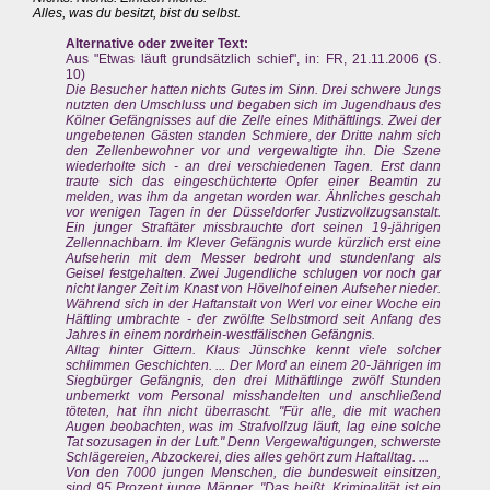
Alles, was du besitzt, bist du selbst.
Alternative oder zweiter Text:
Aus "Etwas läuft grundsätzlich schief", in: FR, 21.11.2006 (S.
10)
Die Besucher hatten nichts Gutes im Sinn. Drei schwere Jungs
nutzten den Umschluss und begaben sich im Jugendhaus des
Kölner Gefängnisses auf die Zelle eines Mithäftlings. Zwei der
ungebetenen Gästen standen Schmiere, der Dritte nahm sich
den Zellenbewohner vor und vergewaltigte ihn. Die Szene
wiederholte sich - an drei verschiedenen Tagen. Erst dann
traute sich das eingeschüchterte Opfer einer Beamtin zu
melden, was ihm da angetan worden war. Ähnliches geschah
vor wenigen Tagen in der Düsseldorfer Justizvollzugsanstalt.
Ein junger Straftäter missbrauchte dort seinen 19-jährigen
Zellennachbarn. Im Klever Gefängnis wurde kürzlich erst eine
Aufseherin mit dem Messer bedroht und stundenlang als
Geisel festgehalten. Zwei Jugendliche schlugen vor noch gar
nicht langer Zeit im Knast von Hövelhof einen Aufseher nieder.
Während sich in der Haftanstalt von Werl vor einer Woche ein
Häftling umbrachte - der zwölfte Selbstmord seit Anfang des
Jahres in einem nordrhein-westfälischen Gefängnis.
Alltag hinter Gittern. Klaus Jünschke kennt viele solcher
schlimmen Geschichten. ... Der Mord an einem 20-Jährigen im
Siegbürger Gefängnis, den drei Mithäftlinge zwölf Stunden
unbemerkt vom Personal misshandelten und anschließend
töteten, hat ihn nicht überrascht. "Für alle, die mit wachen
Augen beobachten, was im Strafvollzug läuft, lag eine solche
Tat sozusagen in der Luft." Denn Vergewaltigungen, schwerste
Schlägereien, Abzockerei, dies alles gehört zum Haftalltag. ...
Von den 7000 jungen Menschen, die bundesweit einsitzen,
sind 95 Prozent junge Männer. "Das heißt, Kriminalität ist ein