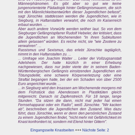
Männerphänomen. Es gibt aber so gut wie keine
jungenorienteirte Pädadogik hinter Gefängnismauern, die sich
mit den Männlichkeitsentwürfen dieser Jugendlichen befasst",
sagt Jünschke. stattdessen werden die Jugendlichen, wie in
Siegburg, in Haftanstalten verwahrt, die noch im Kaiserreich
erbaut wurden. ...
Aber auch andere Vorwürfe werden seither laut. So von dem
Siegburger Gefängnispfarrer Rudolf Hebeler, der kritisiert, dass
die Jugendlichen an Wochenenden "in ihren Subkulturen
allein gelassen" würden. Es reiche nicht, sie "wie Zootiere zu
verwahren". ...
Rassismus und Sexismus, das erlebt Jünschke tagtäglich,
nimmt in den Haftanstalten zu. ...
... Umfrage von Joachim Walter ... Leiter der Vollzugsanstalt
Adelsheim. Der hatte kürzlich in einer Erhebung
nachgewiesen, dass nur jeder vierte der in seinem Baden-
Württembergischen Gefängnis einsitzenden Jugendlichen ein
Tötungsdelikt, eine schwere Körperverletzung oder eine
Straftat begangen hatte, bei der ein Schaden von über 2500
Euro angerichtet wurde. ...
... in Siegburg wird den Insassen am Wochenende morgens mit
dem Frühstück das Abendessen in Plastiktüten gleich
mitgereicht. Danach ist Zapfenstreich. Für 18 lange, lange
Stunden. "Da sitzen die dann, nicht mal jeder hat einen
Fernsehapparat oder ein Radio", weiß Jünschke. "Wir kacken
ab", beschreiben die Jugendlichen den Zustand. Was dazu
führt, dass Jünschke, wenn er denn den persönlichen Zustand
zu einem Jugendlichen findet, "nicht mehr mit Gefährlichkeit im
Knast konfrontiert ist, sondern mit Elend hinter Gittern".
Eingangsseite Knastseiten
+++
Nächste Seite: 2