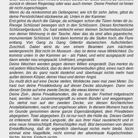
zurück in diesen Regentag oder was auch immer. Deine Freiheit ist hinter
dir nicht zugeschlagen.
Wenn du da reinkommst als Gefangener, wie ich für zehn Jahre, gibst du
deine Persönlichkeit stückweise ab. Unten in der Kammer.
Erst gehst du durch die Gänge, da schlagen schon die Türen hinter dir zu.
Riesige Schlüssel bewegen sich in den Schlössern. Dieses fürchterliche
Schlüsselgeräusch. Du hast vielleicht einen kleinen Sicherheitsschlüssel
von deiner Wohnung in der Tasche. Aber das da sind alles gigantische,
monumentale Schlüssel. Und dann kommst du die Stufen hoch, die Flure
entlang. Von Gang zu Gang. Gittertür dazwischen. Aufschließen.
Zuschluß. Dabei wirst du von einem Beamten zum nächsten
weitergereicht. Bist nicht im Museum - das ist deine neue Wirklichkeit. Du
kommst unten in der Kammer an - als Paket, und wirst ausgepackt und
dann wieder neu eingepackt. Umfrisiert, umgestellt.
Deine Weichen werden gegen deinen Willen eingestellt. Das merkst du
mit jedem Wäschestück, das du dem Kammerbullen gibst, eines nach dem
anderen, bis du ganz nackt dastehst und überhaupt nichts mehr hast
außer deinem Körper, deiner Haut und deiner Angst.
Du mußt dich auf eine Decke stellen, Wolldecke zwei mal zwei Meter. Du
hast nun deine Privatkleidung auf dieser Decke abzulegen. Dann von
dieser Decke auf eine zweite Decke, die etwas kleiner ist.
Deine Zivil-, deine Privatklamotten, die du aus der Freiheit mitgebracht
hast, werden nun zusammengerafft zu einem Bündel und weggetragen.
Du stehst nun auf der zweiten Decke, vor diesen fürchterlichen
Anstaltsklamotten, nackt und ungeheuer allein. In diesem Moment hast du
im Grunde genommen deine ganze Eigenständigkeit, dein Privatleben
abgegeben. Total abgegeben. Es ist nur noch die Hülle da. Dieses Gefühl
ist irritierend. Wie eine Languste, die aus ihrer Haut rauskriecht und in
eine neue hineinschlüpft. Reinschlüpfen muß. Bist benommen von dieser
Entstofflichung, daß dir eigentlich überhaupt nichts mehr bleibt. Nicht
einmal eine Nagelfeile, nicht einmal der altvertraute Kugelschreiber.
Nichts. Nichts. Einfach nichts.