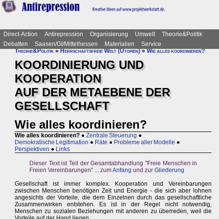
Direct-Action
Antirepression
Organisierung
Umwelt
Theorie&Politik
Debatten
Saasen/GI/Mittelhessen
Materialien
Service
Theorie&Politik
»
Herrschaftsfreie Welt (Utopien)
»
Wie alles koordinieren?
KOORDINIERUNG UND
KOOPERATION
AUF DER METAEBENE DER
GESELLSCHAFT
Wie alles koordinieren?
Wie alles koordinieren?
●
Zentrale Steuerung
●
Demokratische Legitimation
●
Räte
●
Probleme aller Modelle
●
Perspektiven
●
Links
Dieser Text ist Teil der Gesamtabhandlung "Freie Menschen in
Freien Vereinbarungen" ... zum
Anfang
und zur
Gliederung
Gesellschaft ist immer komplex. Kooperation und Vereinbarungen
zwischen Menschen benötigen Zeit und Energie - die sich aber lohnen
angesichts der Vorteile, die dem Einzelnen durch das gesellschaftliche
Zusammenwirken entstehen. Es ist in der Regel nicht notwendig,
Menschen zu sozialen Beziehungen mit anderen zu überreden, weil die
Vorteile auf der Hand liegen.