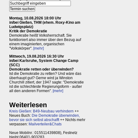
Montag, 10.08.2026 18:00 Uhr
in/bei Gießen, THM (ehem. Roxy-Kino am
Ludwigsplatz)
Kritik der Demokratie
Demokratie heißt Volksherrschaft. Sie
funktioniert also immer über den Bezug auf
einem imaginierten, organischen
"Volkskörper".
[mehr]
Mittwoch, 19.08.2026 16:30 Uhr
in/bei Karlsruhe, System Change Camp
(SCC)
Demokratie retten oder überwinden?
Ist die Demokratie zu retten? Und wäre das
überhaupt gut? Gerne wird ja Winston
Churchill zitiert, der 1947 sagte: "Demokratie
ist die schlechteste Regierungsform - außer
all den anderen Formen".
[mehr]
Weiterlesen
Kreis Gießen: B49-Neubau verhindern
++
Neues Buch:
Die Demokratie überwinden,
bevor sie sich selbst abschafft
++ Nichts mehr
verpassen:
Mailverteiler&Chats
Neue Mobilnr.: 015511439808), Festnetz
bleibt 06401-903283