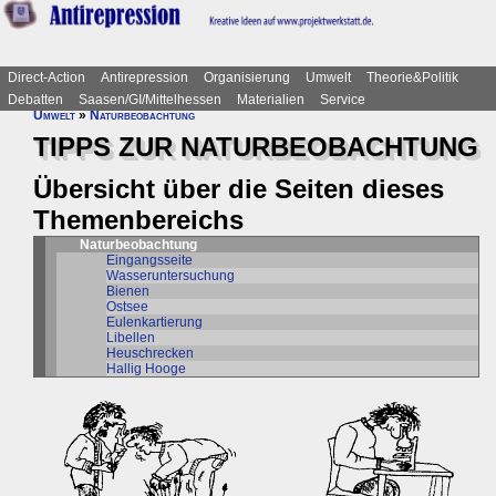
Direct-Action
Antirepression
Organisierung
Umwelt
Theorie&Politik
Debatten
Saasen/GI/Mittelhessen
Materialien
Service
Umwelt
»
Naturbeobachtung
TIPPS ZUR NATURBEOBACHTUNG
Übersicht über die Seiten dieses
Themenbereichs
Naturbeobachtung
Eingangsseite
Wasseruntersuchung
Bienen
Ostsee
Eulenkartierung
Libellen
Heuschrecken
Hallig Hooge