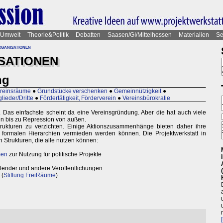
Umwelt
Theorie&Politik
Debatten
Saasen/GI/Mittelhessen
Materialien
Se
ganisationen
SATIONEN
ng
reinsräume
●
Grundstücke verschenken
●
Gemeinnützigkeit
●
tglieder/Dritte
●
Fördertätigkeit, Förderverein
●
Vereinsbürokratie
. Das einfachste scheint da eine Vereinsgründung. Aber die hat auch viele
en bis zu Repression von außen.
rukturen zu verzichten. Einige Aktionszusammenhänge bieten daher ihre
e formalen Hierarchien vermieden werden können. Die Projektwerkstatt in
n Strukturen, die alle nutzen können:
men
zur Nutzung für politische Projekte
alender und andere Veröffentlichungen
 (
Stiftung FreiRäume
)