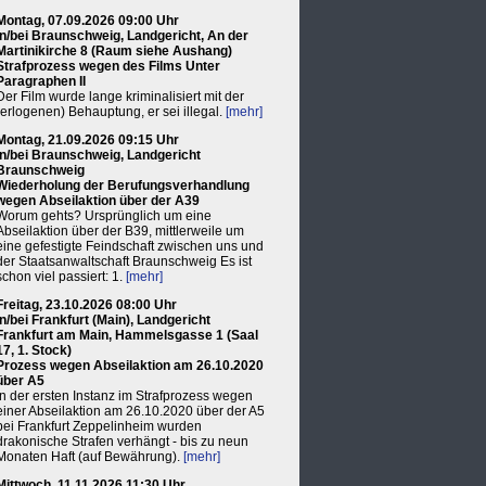
Montag, 07.09.2026 09:00 Uhr
in/bei Braunschweig, Landgericht, An der
Martinikirche 8 (Raum siehe Aushang)
Strafprozess wegen des Films Unter
Paragraphen II
Der Film wurde lange kriminalisiert mit der
(erlogenen) Behauptung, er sei illegal.
[mehr]
Montag, 21.09.2026 09:15 Uhr
in/bei Braunschweig, Landgericht
Braunschweig
Wiederholung der Berufungsverhandlung
wegen Abseilaktion über der A39
Worum gehts? Ursprünglich um eine
Abseilaktion über der B39, mittlerweile um
eine gefestigte Feindschaft zwischen uns und
der Staatsanwaltschaft Braunschweig Es ist
schon viel passiert: 1.
[mehr]
Freitag, 23.10.2026 08:00 Uhr
in/bei Frankfurt (Main), Landgericht
Frankfurt am Main, Hammelsgasse 1 (Saal
17, 1. Stock)
Prozess wegen Abseilaktion am 26.10.2020
über A5
In der ersten Instanz im Strafprozess wegen
einer Abseilaktion am 26.10.2020 über der A5
bei Frankfurt Zeppelinheim wurden
drakonische Strafen verhängt - bis zu neun
Monaten Haft (auf Bewährung).
[mehr]
Mittwoch, 11.11.2026 11:30 Uhr