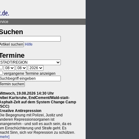
rvice
Suchen
Hilfe
Termine
vergangene Termine anzeigen
Mittwoch, 19.08.2026 14:30 Uhr
in/bei Karlsruhe, EndCement/Wald-statt-
Asphalt-Zelt auf dem System Change Camp
(SCC)
Kreative Antirepression
Die Begegnung mit Polizei, Justiz und
anderen Repressionsorganen ist
unangenehm - und soll es auch sein, da es
um Einschüchterung und Strafe geht. Es
macht Sinn, sich vor Repression zu schützen.
[mehr]