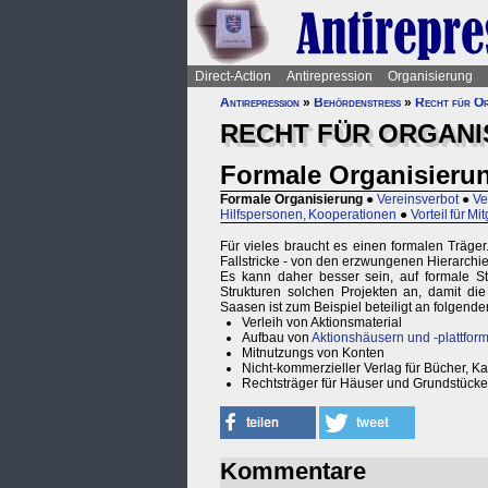
Direct-Action
Antirepression
Organisierung
Antirepression
»
Behördenstress
»
Recht für Or
RECHT FÜR ORGANI
Formale Organisieru
Formale Organisierung
●
Vereinsverbot
●
Ve
Hilfspersonen, Kooperationen
●
Vorteil für Mi
Für vieles braucht es einen formalen Träger
Fallstricke - von den erzwungenen Hierarchi
Es kann daher besser sein, auf formale St
Strukturen solchen Projekten an, damit di
Saasen ist zum Beispiel beteiligt an folgende
Verleih von Aktionsmaterial
Aufbau von
Aktionshäusern und -plattfor
Mitnutzungs von Konten
Nicht-kommerzieller Verlag für Bücher, K
Rechtsträger für Häuser und Grundstücke
Kommentare