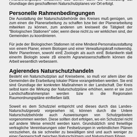
Grundlage des geschaffenen Naturschutzplanes vor Ort erfolgt.
Personelle Rahmenbedingungen
Die Ausstattung der Naturschutzbehörde des Kreises muß genügen, um
zum einen die Planerarbeitung zu schaffen bzw bei der Planerarbeitung
mitwirken zu können, zum anderen um kreisweit die Tätigkeit der
"Biologischen Stationen" oder, wenn diese nicht zu ver wirklichen sind, der
Gemeinden zu koordinieren.
Für jede der Biologischen Stationen ist eine Mindest-Personalausstattung
von einem Planer, einem Biologen und einer Verwaltungskraft notwendig.
Mehr PlanerInnen, sowohl einE ZoologIn als auch einE BotanikerIn statt
einer/m BiologIn sowie zB einer/m AgrarwissenschaftlerIn können die
Arbeit wesentlich verbessern.
Agierendes Naturschutzhandeln
Besteht ein Naturschutzplan auf Kreisebene, so muß vor allem über die
Gemeinden die Erarbeitung lokaler Pläne vorangetrieben werden. Sie erst
sind Grundlage der konkreten Maßnahmen in der Landschaft. Der Kreis
selbst kann die Wirkung der Naturschutzpläne erhöhen, wenn er sie zum
Landschaftsrahmenplan werden bzw in die Regionalen
Raumordnungspläne einfließen läßt.
Soweit es dem Schutzziel entspricht und dieses durch das Landes-
Naturschutzgesetz vorgesehen ist, können durch die Untere
Naturschutzbehörde auch Ausweisungen von Schutzgebieten
vorgenommen werden. Diese sollten dort erfolgen, wo ein Schutzziel nicht
auf andere Weise erreicht werden kann. Grundsätzlich sind freiwillige
vertragliche Vereinbarungen oder Festsetzungen in verbindlichen Plänen
vorzuziehen, da sie schneller zu bewältigen sind und auch weniger zu
einer Gegnerschaft zwischen Naturschützern und Naturnutzern führen.