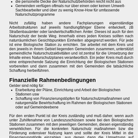
die personelle Decke der Naturschutzbehörden reicht nicht aus
Gemeinden verfügen oftmals nur über einen oder keinen Umwelt-
Sachbearbeiter und über zu wenig Know-How für umfassende
Naturschutzprogramme
Nicht zufällig haben andere Fachplanungen eigenständige
Arbeitsstrukturen auf jeweils handlungfähiger Ebene entwickelt, zB
Straßenbauämter oder landwirtschaftlichen Ämter. Dieses ist auch für den
Naturschutz der beste Weg. Innerhalb eines jeden Kreises sollten nach
naturräumlichen Gesichtspunkten Einheiten abgegrenzt werden. Für jede
ist eine Biologische Station zu errichten. Sie arbeitet mit dem Kreis und
den jeweils in ihrem Gebiet liegenden Gemeinden zusammen, unterstützt
gemeindliche Naturschutzaktivitäten und ist zentral für die Umsetzung der
Inhalte eines Naturschutzplanes verantwortlich. Ein jeder Kreis muß durch
eine entsprechende Satzung die Einrichtung der Biologischen Stationen
vorbereiten und dann zusammen mit den Gemeinden die tatsächliche
Schaffung herbeiführen.
Finanzielle Rahmenbedingungen
Gelder sind nötig für:
Erarbeitung der Pläne, Einrichtung und Arbeit der Biologischen
Stationen usw
Schaffung von Finanzierungstöpfen für Naturschutzmaßnahmen und
naturgemäße Bewirtschaftung im Rahmen der Biologischen Stationen
oder auf Gemeindeebene
Für den ersten Punkt ist der Kreis zuständig und muß daher, wenn auch
unter Zuhilfenahme von Landeszuschüssen sowie bei den Biologischen
Stationen zusammen mit den jeweiligen Gemeinden, diesen eigenständig
verwirklichen. Für die konkreten Naturschutz maßnahmen bzw die
Förderung extensiver Nutzung kann und sollte der Kreis Mittel in die
Finanzierungstöpfe einzahlen, aus denen dann die Umsetzung auf