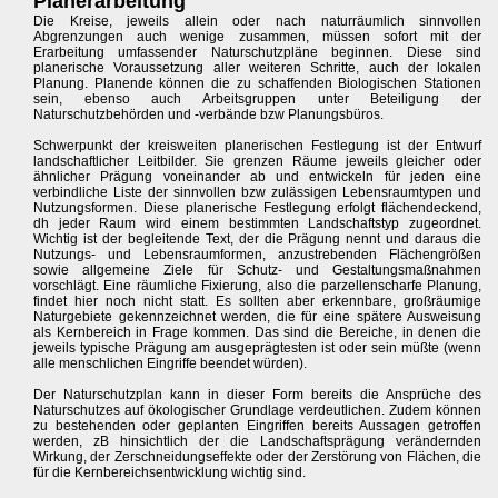
Planerarbeitung
Die Kreise, jeweils allein oder nach naturräumlich sinnvollen
Abgrenzungen auch wenige zusammen, müssen sofort mit der
Erarbeitung umfassender Naturschutzpläne beginnen. Diese sind
planerische Voraussetzung aller weiteren Schritte, auch der lokalen
Planung. Planende können die zu schaffenden Biologischen Stationen
sein, ebenso auch Arbeitsgruppen unter Beteiligung der
Naturschutzbehörden und -verbände bzw Planungsbüros.
Schwerpunkt der kreisweiten planerischen Festlegung ist der Entwurf
landschaftlicher Leitbilder. Sie grenzen Räume jeweils gleicher oder
ähnlicher Prägung voneinander ab und entwickeln für jeden eine
verbindliche Liste der sinnvollen bzw zulässigen Lebensraumtypen und
Nutzungsformen. Diese planerische Festlegung erfolgt flächendeckend,
dh jeder Raum wird einem bestimmten Landschaftstyp zugeordnet.
Wichtig ist der begleitende Text, der die Prägung nennt und daraus die
Nutzungs- und Lebensraumformen, anzustrebenden Flächengrößen
sowie allgemeine Ziele für Schutz- und Gestaltungsmaßnahmen
vorschlägt. Eine räumliche Fixierung, also die parzellenscharfe Planung,
findet hier noch nicht statt. Es sollten aber erkennbare, großräumige
Naturgebiete gekennzeichnet werden, die für eine spätere Ausweisung
als Kernbereich in Frage kommen. Das sind die Bereiche, in denen die
jeweils typische Prägung am ausgeprägtesten ist oder sein müßte (wenn
alle menschlichen Eingriffe beendet würden).
Der Naturschutzplan kann in dieser Form bereits die Ansprüche des
Naturschutzes auf ökologischer Grundlage verdeutlichen. Zudem können
zu bestehenden oder geplanten Eingriffen bereits Aussagen getroffen
werden, zB hinsichtlich der die Landschaftsprägung verändernden
Wirkung, der Zerschneidungseffekte oder der Zerstörung von Flächen, die
für die Kernbereichsentwicklung wichtig sind.