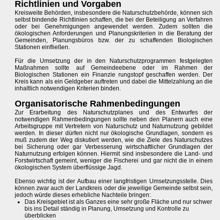
Richtlinien und Vorgaben
Kreisweite Behörden, insbesondere die Naturschutzbehörde, können sich
selbst bindende Richtlinien schaffen, die bei der Beteiligung an Verfahren
oder bei Genehmigungen angewendet werden. Zudem sollten die
ökologischen Anforderungen und Planungskriterien in die Beratung der
Gemeinden, Planungsbüros bzw. der zu schaffenden Biologischen
Stationen einfließen.
Für die Umsetzung der in den Naturschutzprogrammen festgelegten
Maßnahmen sollte auf Gemeindeebene oder im Rahmen der
Biologischen Stationen ein Finanzie rungstopf geschaffen werden. Der
Kreis kann als ein Geldgeber auftreten und dabei die Mittelzahlung an die
inhaltlich notwendigen Kriterien binden.
Organisatorische Rahmenbedingungen
Zur Erarbeitung des Naturschutzplanes und des Entwurfes der
notwendigen Rahmenbedingungen sollte neben den Planern auch eine
Arbeitsgruppe mit Vertretern von Naturschutz und Naturnutzung gebildet
werden. In dieser dürfen nicht nur ökologische Grundlagen, sondern es
muß zudem der Weg diskutiert werden, wie die Ziele des Naturschutzes
bei Sicherung oder gar Verbesserung wirtschaftlicher Grundlagen der
Naturnutzung erfolgen können. Hiermit sind insbesondere die Land- und
Forstwirtschaft gemeint, weniger die Fischerei und gar nicht die in einem
ökologischen System überflüssige Jagd.
Ebenso wichtig ist der Aufbau einer langfristigen Umsetzungsstelle. Dies
können zwar auch der Landkreis oder die jeweilige Gemeinde selbst sein,
jedoch würde dieses erhebliche Nachteile bringen:
Das Kreisgebiet ist als Ganzes eine sehr große Fläche und nur schwer
bis ins Detail ständig in Planung, Umsetzung und Kontrolle zu
überblicken