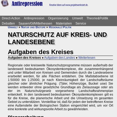
Direct-Action
Antirepression
Organisierung
Umwelt
Theorie&Politik
Debatten
Saasen/GI/Mittelhessen
Materialien
Service
Umwelt
»
Natur und Biotope
»
Regionale Politik
NATURSCHUTZ AUF KREIS- UND
LANDESEBENE
Aufgaben des Kreises
Aufgaben des Kreises
●
Aufgaben des Landes
●
Weiterlesen
Regionale oder kreisweite Naturschutzprogramme müssen außerhalb der
landesweit bedeutsamen Ökosystemkomplexe, die zusammenhängend
und unter Mitarbeit von Kreisen und Gemeinden durch die Landesebene
erarbeitet werden, für alle Flächen entstehen. Die Maßstabsebene ist
1:50000 bis 1:25000, je nach Kleinräumigkeit der Landschaftsräume
gleicher oder ähnlicher Prägung. (Täler, Höhenzüge, Buckel usw) Sie
werden entweder ohne gesetzliche Grundlage als Zielaussage oder als
der im Naturschutzgesetz vorgesehene Landschaftsrahmenplan
entwickelt. In den landesweit bedeutsamen Ökosystemkomplexen gilt es
für die Kreise, die planerische Arbeit und die Umsetzung im gesamten
Gebiet zu unterstützen. Vorstellbar ist, daß für jeden der betroffenen Kreise
eine Außenstelle der Biologischen Station eingerichtet wird, um vor Ort
eine konkrete und wirkungsvolle Arbeit zu gewährleisten.