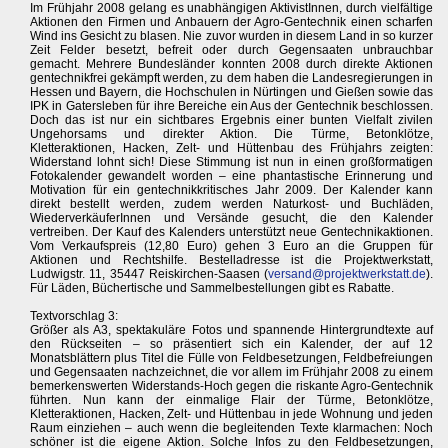
Im Frühjahr 2008 gelang es unabhängigen AktivistInnen, durch vielfältige
Aktionen den Firmen und Anbauern der Agro-Gentechnik einen scharfen
Wind ins Gesicht zu blasen. Nie zuvor wurden in diesem Land in so kurzer
Zeit Felder besetzt, befreit oder durch Gegensaaten unbrauchbar
gemacht. Mehrere Bundesländer konnten 2008 durch direkte Aktionen
gentechnikfrei gekämpft werden, zu dem haben die Landesregierungen in
Hessen und Bayern, die Hochschulen in Nürtingen und Gießen sowie das
IPK in Gatersleben für ihre Bereiche ein Aus der Gentechnik beschlossen.
Doch das ist nur ein sichtbares Ergebnis einer bunten Vielfalt zivilen
Ungehorsams und direkter Aktion. Die Türme, Betonklötze,
Kletteraktionen, Hacken, Zelt- und Hüttenbau des Frühjahrs zeigten:
Widerstand lohnt sich! Diese Stimmung ist nun in einen großformatigen
Fotokalender gewandelt worden – eine phantastische Erinnerung und
Motivation für ein gentechnikkritisches Jahr 2009. Der Kalender kann
direkt bestellt werden, zudem werden Naturkost- und Buchläden,
WiederverkäuferInnen und Versände gesucht, die den Kalender
vertreiben. Der Kauf des Kalenders unterstützt neue Gentechnikaktionen.
Vom Verkaufspreis (12,80 Euro) gehen 3 Euro an die Gruppen für
Aktionen und Rechtshilfe. Bestelladresse ist die Projektwerkstatt,
Ludwigstr. 11, 35447 Reiskirchen-Saasen (
versand@projektwerkstatt.de
).
Für Läden, Büchertische und Sammelbestellungen gibt es Rabatte.
Textvorschlag 3:
Größer als A3, spektakuläre Fotos und spannende Hintergrundtexte auf
den Rückseiten – so präsentiert sich ein Kalender, der auf 12
Monatsblättern plus Titel die Fülle von Feldbesetzungen, Feldbefreiungen
und Gegensaaten nachzeichnet, die vor allem im Frühjahr 2008 zu einem
bemerkenswerten Widerstands-Hoch gegen die riskante Agro-Gentechnik
führten. Nun kann der einmalige Flair der Türme, Betonklötze,
Kletteraktionen, Hacken, Zelt- und Hüttenbau in jede Wohnung und jeden
Raum einziehen – auch wenn die begleitenden Texte klarmachen: Noch
schöner ist die eigene Aktion. Solche Infos zu den Feldbesetzungen,