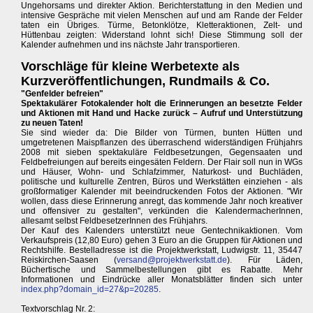
Ungehorsams und direkter Aktion. Berichterstattung in den Medien und
intensive Gespräche mit vielen Menschen auf und am Rande der Felder
taten ein Übriges. Türme, Betonklötze, Kletteraktionen, Zelt- und
Hüttenbau zeigten: Widerstand lohnt sich! Diese Stimmung soll der
Kalender aufnehmen und ins nächste Jahr transportieren.
Vorschläge für kleine Werbetexte als
Kurzveröffentlichungen, Rundmails & Co.
"Genfelder befreien"
Spektakulärer Fotokalender holt die Erinnerungen an besetzte Felder
und Aktionen mit Hand und Hacke zurück – Aufruf und Unterstützung
zu neuen Taten!
Sie sind wieder da: Die Bilder von Türmen, bunten Hütten und
umgetretenen Maispflanzen des überraschend widerständigen Frühjahrs
2008 mit sieben spektakuläre Feldbesetzungen, Gegensaaten und
Feldbefreiungen auf bereits eingesäten Feldern. Der Flair soll nun in WGs
und Häuser, Wohn- und Schlafzimmer, Naturkost- und Buchläden,
politische und kulturelle Zentren, Büros und Werkstätten einziehen - als
großformatiger Kalender mit beeindruckenden Fotos der Aktionen. "Wir
wollen, dass diese Erinnerung anregt, das kommende Jahr noch kreativer
und offensiver zu gestalten", verkünden die KalendermacherInnen,
allesamt selbst FeldbesetzerInnen des Frühjahrs.
Der Kauf des Kalenders unterstützt neue Gentechnikaktionen. Vom
Verkaufspreis (12,80 Euro) gehen 3 Euro an die Gruppen für Aktionen und
Rechtshilfe. Bestelladresse ist die Projektwerkstatt, Ludwigstr. 11, 35447
Reiskirchen-Saasen (
versand@projektwerkstatt.de
). Für Läden,
Büchertische und Sammelbestellungen gibt es Rabatte. Mehr
Informationen und Eindrücke aller Monatsblätter finden sich unter
index.php?domain_id=27&p=20285
.
Textvorschlag Nr. 2: