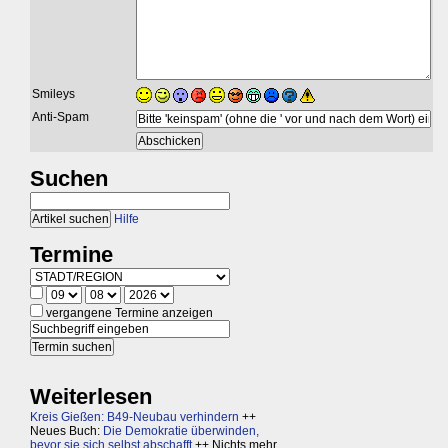
Smileys
Anti-Spam
Suchen
Hilfe
Termine
vergangene Termine anzeigen
Weiterlesen
Kreis Gießen: B49-Neubau verhindern
++
Neues Buch:
Die Demokratie überwinden,
bevor sie sich selbst abschafft
++ Nichts mehr