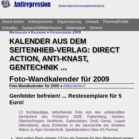
Direct-Action
Antirepression
Organisierung
Umwelt
Theorie&Politik
Debatten
Saasen/GI/Mittelhessen
Materialien
Service
Materialien
»
Kalender
»
Fotokalender 2009
KALENDER AUS DEM
SEITENHIEB-VERLAG: DIRECT
ACTION, ANTI-KNAST,
GENTECHNIK ...
Foto-Wandkalender für 2009
Foto-Wandkalender für 2009
●
Mitbestellen?
Genfelder befreien! ... Restexemplare für 5
Euro!
13 hochkarätige, mitreißende Foto von den umkämpften
Genäckern des Frühjahrs 2008: Falkenberg, Gießen,
Oberboihingen, Northeim, Gatersleben, Groß Gerau, Laase
(Wendland), dazu Einblicke in die Geschichte der direkten
Aktion zu Agro-Gentechnik. Spektakuläres Über-A3-Format.
Vom vollen Preis gingen 3 Euro als Spende für den Widerstand gegen