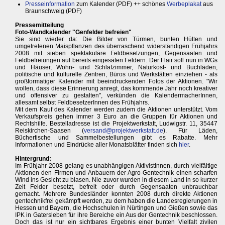
Presseinformation
zum Kalender (PDF) ++ schönes
Werbeplakat
aus
Braunschweig (PDF)
Pressemitteilung
Foto-Wandkalender "Genfelder befreien"
Sie sind wieder da: Die Bilder von Türmen, bunten Hütten und
umgetretenen Maispflanzen des überraschend widerständigen Frühjahrs
2008 mit sieben spektakuläre Feldbesetzungen, Gegensaaten und
Feldbefreiungen auf bereits eingesäten Feldern. Der Flair soll nun in WGs
und Häuser, Wohn- und Schlafzimmer, Naturkost- und Buchläden,
politische und kulturelle Zentren, Büros und Werkstätten einziehen - als
großformatiger Kalender mit beeindruckenden Fotos der Aktionen. "Wir
wollen, dass diese Erinnerung anregt, das kommende Jahr noch kreativer
und offensiver zu gestalten", verkünden die KalendermacherInnen,
allesamt selbst FeldbesetzerInnen des Frühjahrs.
Mit dem Kauf des Kalender werden zudem die Aktionen unterstützt. Vom
Verkaufspreis gehen immer 3 Euro an die Gruppen für Aktionen und
Rechtshilfe. Bestelladresse ist die Projektwerkstatt, Ludwigstr. 11, 35447
Reiskirchen-Saasen (
versand@projektwerkstatt.de
). Für Läden,
Büchertische und Sammelbestellungen gibt es Rabatte. Mehr
Informationen und Eindrücke aller Monatsblätter finden sich
hier
.
Hintergrund:
Im Frühjahr 2008 gelang es unabhängigen AktivistInnen, durch vielfältige
Aktionen den Firmen und Anbauern der Agro-Gentechnik einen scharfen
Wind ins Gesicht zu blasen. Nie zuvor wurden in diesem Land in so kurzer
Zeit Felder besetzt, befreit oder durch Gegensaaten unbrauchbar
gemacht. Mehrere Bundesländer konnten 2008 durch direkte Aktionen
gentechnikfrei gekämpft werden, zu dem haben die Landesregierungen in
Hessen und Bayern, die Hochschulen in Nürtingen und Gießen sowie das
IPK in Gatersleben für ihre Bereiche ein Aus der Gentechnik beschlossen.
Doch das ist nur ein sichtbares Ergebnis einer bunten Vielfalt zivilen