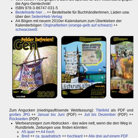
die Agro-Gentechnik!
ISBN 978-3-86747-031-5
Bestellseite hier ...
++ Bestellseite für BuchhändlerInnen, Läden usw.
über den
SeitenHieb-Verlag
A4-Bögen mit neuem 2010er-Kalendarium zum Überkleben der
Kalenderbögen:
Originalfarben (orange-gelb auf schwarz)
++
schwarzweiß
Zum Angucken (niedrigauflösende Webfassung):
Titelbild
als PDF und
großes JPG
++
Januar bis Juni
(PDF) ++
Juli bis Dezember
(PDF) ++
Rückseiten
(PDF)
Werbeanzeigen zum Abdrucken - das wäre nett, wenn die den Weg in
Rundbriefe, Zeitungen usw. finden könnten:
A5 quer
++
A4 hoch
Breit
++
ca. quadratisch
++
hochkant
++
Alle drei auf einem PDF