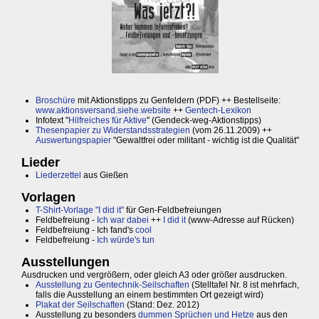
Broschüre
mit Aktionstipps zu Genfeldern (PDF) ++ Bestellseite:
www.aktionsversand.siehe.website
++
Gentech-Lexikon
Infotext "
Hilfreiches für Aktive
" (Gendeck-weg-Aktionstipps)
Thesenpapier zu Widerstandsstrategien
(vom 26.11.2009) ++
Auswertungspapier
"Gewaltfrei oder militant - wichtig ist die Qualität"
Lieder
Liederzettel
aus Gießen
Vorlagen
T-Shirt-Vorlage "I did it"
für Gen-Feldbefreiungen
Feldbefreiung -
Ich war dabei
++
I did it
(www-Adresse auf Rücken)
Feldbefreiung - Ich fand's
cool
Feldbefreiung -
Ich würde's tun
Ausstellungen
Ausdrucken und vergrößern, oder gleich A3 oder größer ausdrucken.
Ausstellung zu Gentechnik-Seilschaften
(Stelltafel Nr. 8 ist mehrfach,
falls die Ausstellung an einem bestimmten Ort gezeigt wird)
Plakat der Seilschaften
(Stand: Dez. 2012)
Ausstellung zu besonders
dummen Sprüchen und Hetze
aus den