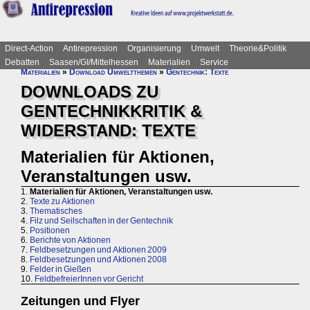
Direct-Action
Antirepression
Organisierung
Umwelt
Theorie&Politik
Debatten
Saasen/GI/Mittelhessen
Materialien
Service
Materialien
»
Download Umweltthemen
»
Gentechnik: Texte
DOWNLOADS ZU
GENTECHNIKKRITIK &
WIDERSTAND: TEXTE
Materialien für Aktionen,
Veranstaltungen usw.
1.
Materialien für Aktionen, Veranstaltungen usw.
2.
Texte zu Aktionen
3.
Thematisches
4.
Filz und Seilschaften in der Gentechnik
5.
Positionen
6.
Berichte von Aktionen
7.
Feldbesetzungen und Aktionen 2009
8.
Feldbesetzungen und Aktionen 2008
9.
Felder in Gießen
10.
FeldbefreierInnen vor Gericht
Zeitungen und Flyer