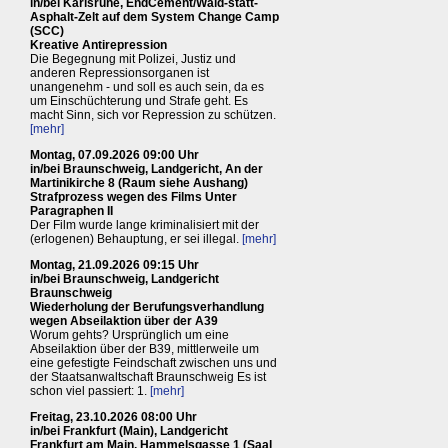
in/bei Karlsruhe, EndCement/Wald-statt-
Asphalt-Zelt auf dem System Change Camp
(SCC)
Kreative Antirepression
Die Begegnung mit Polizei, Justiz und
anderen Repressionsorganen ist
unangenehm - und soll es auch sein, da es
um Einschüchterung und Strafe geht. Es
macht Sinn, sich vor Repression zu schützen.
[mehr]
Montag, 07.09.2026 09:00 Uhr
in/bei Braunschweig, Landgericht, An der
Martinikirche 8 (Raum siehe Aushang)
Strafprozess wegen des Films Unter
Paragraphen II
Der Film wurde lange kriminalisiert mit der
(erlogenen) Behauptung, er sei illegal.
[mehr]
Montag, 21.09.2026 09:15 Uhr
in/bei Braunschweig, Landgericht
Braunschweig
Wiederholung der Berufungsverhandlung
wegen Abseilaktion über der A39
Worum gehts? Ursprünglich um eine
Abseilaktion über der B39, mittlerweile um
eine gefestigte Feindschaft zwischen uns und
der Staatsanwaltschaft Braunschweig Es ist
schon viel passiert: 1.
[mehr]
Freitag, 23.10.2026 08:00 Uhr
in/bei Frankfurt (Main), Landgericht
Frankfurt am Main, Hammelsgasse 1 (Saal