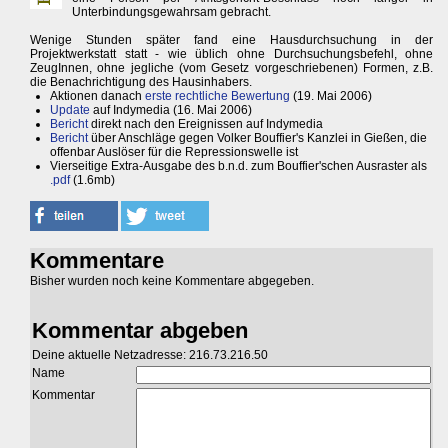
Unterbindungsgewahrsam gebracht.
Wenige Stunden später fand eine Hausdurchsuchung in der
Projektwerkstatt statt - wie üblich ohne Durchsuchungsbefehl, ohne
ZeugInnen, ohne jegliche (vom Gesetz vorgeschriebenen) Formen, z.B.
die Benachrichtigung des Hausinhabers.
Aktionen danach
erste rechtliche Bewertung
(19. Mai 2006)
Update
auf Indymedia (16. Mai 2006)
Bericht
direkt nach den Ereignissen auf Indymedia
Bericht
über Anschläge gegen Volker Bouffier's Kanzlei in Gießen, die
offenbar Auslöser für die Repressionswelle ist
Vierseitige Extra-Ausgabe des b.n.d. zum Bouffier'schen Ausraster als
.pdf
(1.6mb)
Kommentare
Bisher wurden noch keine Kommentare abgegeben.
Kommentar abgeben
Deine aktuelle Netzadresse: 216.73.216.50
Name
Kommentar