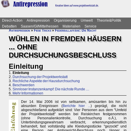
Direct-Action
Antirepression
Organisierung
Umwelt
Theorie&Politik
Debatten
Saasen/GI/Mittelhessen
Materialien
Service
Antirepression
»
Fiese Tricks
»
Federballaffäre: Die Nacht
WÜHLEN IN FREMDEN HÄUSERN
... OHNE
DURCHSUCHUNGSBESCHLUSS
Einleitung
1.
Einleitung
2.
Durchsuchung der Projektwerkstatt
3.
Rechliche Aspekte der Hausdurchsuchung
4.
Beschwerden
5.
Sinnloser Instanzenkampf: Die nächste Runde ....
6.
Mehr Informationen
Der 14. Mai 2006 ist von seltsamen, amüsanten bis hin zu
absurden Ereignissen (
Berichte hier ...
) geprägt, die nicht
abgeschließend aufgeklärt sind: Vier Personen aus dem "Umfeld
der Projektwerkstatt" werden bei Reiskirchen festgenommen
(ohne Personalienkontrolle, Durchsuchung o.Ä.), in
Unterbindungsgewahrsam verbracht, erkennungsdienstlich
behandelt, fast vollständig alle Kleidungsstücke "gezockt" und
eine Person per Amtsgericht-Beschluss noch länger in