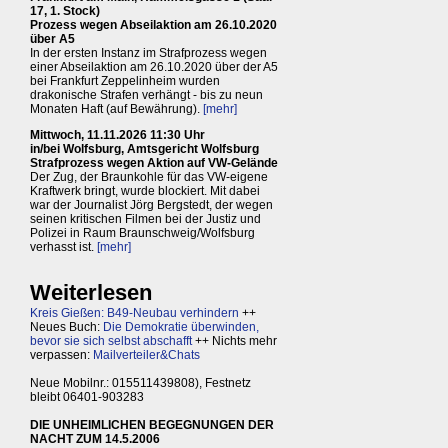
17, 1. Stock)
Prozess wegen Abseilaktion am 26.10.2020
über A5
In der ersten Instanz im Strafprozess wegen
einer Abseilaktion am 26.10.2020 über der A5
bei Frankfurt Zeppelinheim wurden
drakonische Strafen verhängt - bis zu neun
Monaten Haft (auf Bewährung).
[mehr]
Mittwoch, 11.11.2026 11:30 Uhr
in/bei Wolfsburg, Amtsgericht Wolfsburg
Strafprozess wegen Aktion auf VW-Gelände
Der Zug, der Braunkohle für das VW-eigene
Kraftwerk bringt, wurde blockiert. Mit dabei
war der Journalist Jörg Bergstedt, der wegen
seinen kritischen Filmen bei der Justiz und
Polizei in Raum Braunschweig/Wolfsburg
verhasst ist.
[mehr]
Weiterlesen
Kreis Gießen: B49-Neubau verhindern
++
Neues Buch:
Die Demokratie überwinden,
bevor sie sich selbst abschafft
++ Nichts mehr
verpassen:
Mailverteiler&Chats
Neue Mobilnr.: 015511439808), Festnetz
bleibt 06401-903283
DIE UNHEIMLICHEN BEGEGNUNGEN DER
NACHT ZUM 14.5.2006