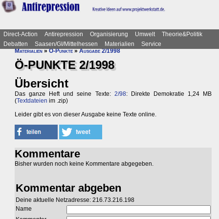
Direct-Action
Antirepression
Organisierung
Umwelt
Theorie&Politik
Debatten
Saasen/GI/Mittelhessen
Materialien
Service
Materialien
»
Ö-Punkte
»
Ausgabe 2/1998
Ö-PUNKTE 2/1998
Übersicht
Das ganze Heft und seine Texte:
2/98
: Direkte Demokratie 1,24 MB
(
Textdateien
im .zip)
Leider gibt es von dieser Ausgabe keine Texte online.
Kommentare
Bisher wurden noch keine Kommentare abgegeben.
Kommentar abgeben
Deine aktuelle Netzadresse: 216.73.216.198
Name