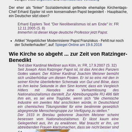
Der eher als "linker" Sozialdemokrat geltende ehemalige Kirchentags-
Chef Erhard Eppler ist vom konservativen Papst begeistert - Hauptsache,
ein Deutscher sitzt oben?
Erhard Epplers Text "Der Neoliberalismus ist am Ende" in: FR
12.11.2005 (S. 8)
Immerhin ist dieser kluge deutsche Professor jetzt Papst.
Artikel "Angeblicher Modernisierer Papst Franziskus - Fehlt nur noch
der Scheiterhaufen", auf:
Spiegel Online am 19.6.2018
Wie Kirche so abgeht ... zur Zeit von Ratzinger-
Benedikt
Text über Kardinal Meißner aus Köln, in: FR, 17.9.2007 (S. 32)
Seit Joseph Alois Ratzinger Papst ist, ist das Amt des Panzers
Gottes vakant. Der Kölner Kardinal Joachim Meisner bemüht
sich unüberhörbar um diesen Posten. Er ist so eins mit den in
seiner Kirche überlieferten Schemata von Gut und Böse, dass
es ihm keine Sekunde in den Sinn kommt, dass ein Vergleich
Hitlers mit Herodes eine Verharmlosung des
Nationalsozialismus darstellt. Zur Abtreibungspille RU 486 fällt
ihm ein, es sei eine Tragödie, wenn sich "die chemische
Industrie ein zweites Mal anschicken würde, in Deutschland
ein chemisches Tötungsmittel für eine bestimmte gesetzlich
abgegrenzte Menschengruppe zur Verfügung zu stellen."
Der 1933 in Breslau geborene Joachim Meisner scheint
besessen vom Nationalsozialismus. Er lässt kaum eine
Gelegenheit aus, ihn zu erwähnen. Mal braucht er ihn, um
abtreibenden Frauen
klarzumachen, dass sie nicht besser sind