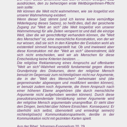
ausdrücken, den zu beherzigen erste WeltbürgerInnen-Pflicht
sein sollte:
Wir können die Welt nicht wahrnehmen, wie sie losgelöst von
unserer Wahrnehmung existiert.
Wenn dieser Satz stimmt (und ich kenne keine vernünftige
Widerlegung dieses Satzes), so heißt dies, daß der gesicherte
Zugang zur "Welt an sich" (die Welt losgelöst von unserer
Wahrnehmung) für alle Zeiten versperrt ist und daß die einzige
Welt, über die wir gerechtfertigt verhandeln können, die "Welt
des Menschen" ist, eine menschliche Konstruktion, von der wir
nur wissen, daß sie sich in den Kämpfen der Evolution wohl als
existentiell sinnvoll herausgestellt hat. Ob und inwieweit aber
diese Konstruktion mit der "Welt an sich" übereinstimmt, läßt
sich nicht entscheiden, weil wir als Menschen für diese
Entscheidung keine Kriterien besitzen. ...
Die religiöse Reklamierung eines Anspruchs auf offenbarter
"Welt an sich"-Wahrheit verstößt fundamental gegen dieses
Grundprinzip des Diskurses, denn der religiöse Mensch
benutzt im Gegensatz zum nichtreligiösen nicht nur Argumente,
die in der "Welt des Menschen" beheimatet sind (die
gegeneinander abgewogen und modifiziert werden können),
er benutzt zudem noch Argumente, die ihrem Anspruch nach
einer höheren Ebene angehören (die durch menschliche
Argumente nicht aufgehoben werden können). Durch diese
pseudotranszendentale Verstärkung seiner Argumente wird
der religiöse Mensch argumentativ unangreifbar. Er steht über
den Dingen, berichtet über höhere Einsichten. Konsequenz: Er
überhöht sich selbst, übervorteilt und erniedrigt seine(n)
nichtreligiöse(n) KommunikationspartnerIn, der/die in der
Kommunikation nicht mit gezinkten Karten spielt.
Aus der Bibel: Johannes-Evangelium 20, 29