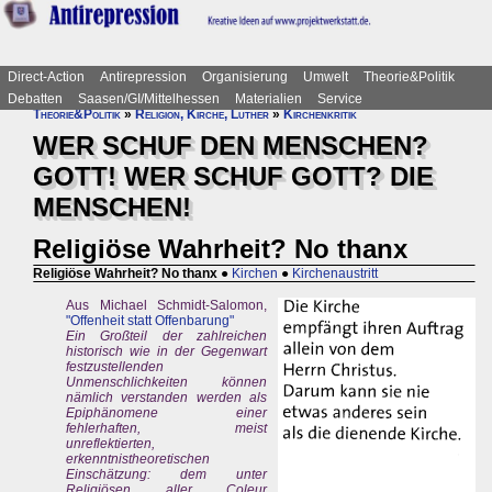
Direct-Action
Antirepression
Organisierung
Umwelt
Theorie&Politik
Debatten
Saasen/GI/Mittelhessen
Materialien
Service
Theorie&Politik
»
Religion, Kirche, Luther
»
Kirchenkritik
WER SCHUF DEN MENSCHEN?
GOTT! WER SCHUF GOTT? DIE
MENSCHEN!
Religiöse Wahrheit? No thanx
Religiöse Wahrheit? No thanx
●
Kirchen
●
Kirchenaustritt
Aus Michael Schmidt-Salomon,
"Offenheit statt Offenbarung"
Ein Großteil der zahlreichen
historisch wie in der Gegenwart
festzustellenden
Unmenschlichkeiten können
nämlich verstanden werden als
Epiphänomene einer
fehlerhaften, meist
unreflektierten,
erkenntnistheoretischen
Einschätzung: dem unter
Religiösen aller Coleur