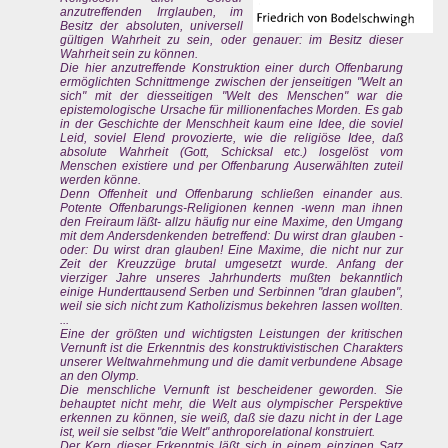
anzutreffenden Irrglauben, im
Besitz der absoluten, universell
gültigen Wahrheit zu sein, oder genauer: im Besitz dieser
Wahrheit sein zu können.
Die hier anzutreffende Konstruktion einer durch Offenbarung
ermöglichten Schnittmenge zwischen der jenseitigen "Welt an
sich" mit der diesseitigen "Welt des Menschen" war die
epistemologische Ursache für millionenfaches Morden. Es gab
in der Geschichte der Menschheit kaum eine Idee, die soviel
Leid, soviel Elend provozierte, wie die religiöse Idee, daß
absolute Wahrheit (Gott, Schicksal etc.) losgelöst vom
Menschen existiere und per Offenbarung Auserwählten zuteil
werden könne.
Denn Offenheit und Offenbarung schließen einander aus.
Potente Offenbarungs-Religionen kennen -wenn man ihnen
den Freiraum läßt- allzu häufig nur eine Maxime, den Umgang
mit dem Andersdenkenden betreffend: Du wirst dran glauben -
oder: Du wirst dran glauben! Eine Maxime, die nicht nur zur
Zeit der Kreuzzüge brutal umgesetzt wurde. Anfang der
vierziger Jahre unseres Jahrhunderts mußten bekanntlich
einige Hunderttausend Serben und Serbinnen "dran glauben",
weil sie sich nicht zum Katholizismus bekehren lassen wollten.
...
Eine der größten und wichtigsten Leistungen der kritischen
Vernunft ist die Erkenntnis des konstruktivistischen Charakters
unserer Weltwahrnehmung und die damit verbundene Absage
an den Olymp.
Die menschliche Vernunft ist bescheidener geworden. Sie
behauptet nicht mehr, die Welt aus olympischer Perspektive
erkennen zu können, sie weiß, daß sie dazu nicht in der Lage
ist, weil sie selbst "die Welt" anthroporelational konstruiert.
Der Kern dieser Erkenntnis läßt sich in einem einzigen Satz