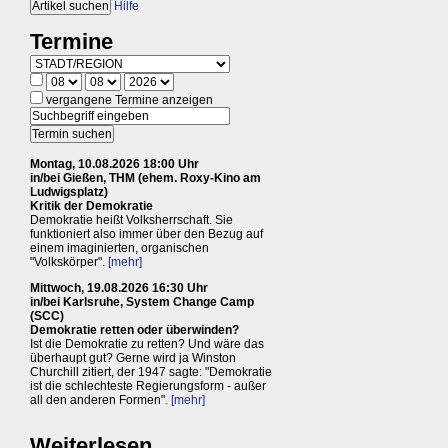
Hilfe
Termine
vergangene Termine anzeigen
Montag, 10.08.2026 18:00 Uhr
in/bei Gießen, THM (ehem. Roxy-Kino am
Ludwigsplatz)
Kritik der Demokratie
Demokratie heißt Volksherrschaft. Sie
funktioniert also immer über den Bezug auf
einem imaginierten, organischen
"Volkskörper".
[mehr]
Mittwoch, 19.08.2026 16:30 Uhr
in/bei Karlsruhe, System Change Camp
(SCC)
Demokratie retten oder überwinden?
Ist die Demokratie zu retten? Und wäre das
überhaupt gut? Gerne wird ja Winston
Churchill zitiert, der 1947 sagte: "Demokratie
ist die schlechteste Regierungsform - außer
all den anderen Formen".
[mehr]
Weiterlesen