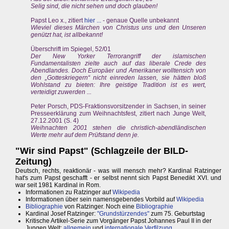
Selig sind, die nicht sehen und doch glauben!
Papst Leo x., zitiert
hier ...
- genaue Quelle unbekannt
Wieviel dieses Märchen von Christus uns und den Unseren
genützt hat, ist allbekannt!
Überschrift im Spiegel, 52/01
Der New Yorker Terrorangriff der islamischen
Fundamentalisten zielte auch auf das liberale Crede des
Abendlandes. Doch Europäer und Amerikaner wolltensich von
den „Gotteskriegern“ nicht einreden lassen, sie hätten bloß
Wohlstand zu bieten: Ihre geistige Tradition ist es wert,
verteidigt zuwerden ...
Peter Porsch, PDS-Fraktionsvorsitzender in Sachsen, in seiner
Presseerklärung zum Weihnachtsfest, zitiert nach Junge Welt,
27.12.2001 (S. 4)
Weihnachten 2001 stehen die christlich-abendländischen
Werte mehr auf dem Prüfstand denn je.
"Wir sind Papst" (Schlagzeile der BILD-
Zeitung)
Deutsch, rechts, reaktionär - was will mensch mehr? Kardinal Ratzinger
hat's zum Papst geschafft - er selbst nennt sich Papst Benedikt XVI. und
war seit 1981 Kardinal in Rom.
Informationen zu Ratzinger auf
Wikipedia
Informationen über sein namensgebendes Vorbild auf
Wikipedia
Bibliographie
von Ratzinger. Noch eine
Bibliographie
Kardinal Josef Ratzinger:
"Grundstürzendes"
zum 75. Geburtstag
Kritische Artikel-Serie zum Vorgänger Papst Johannes Paul II in der
Jungen Welt:
allgemein
und
internationale Verfilzung