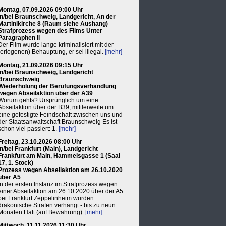
Montag, 07.09.2026 09:00 Uhr
in/bei Braunschweig, Landgericht, An der
Martinikirche 8 (Raum siehe Aushang)
Strafprozess wegen des Films Unter
Paragraphen II
Der Film wurde lange kriminalisiert mit der
(erlogenen) Behauptung, er sei illegal.
[mehr]
Montag, 21.09.2026 09:15 Uhr
in/bei Braunschweig, Landgericht
Braunschweig
Wiederholung der Berufungsverhandlung
wegen Abseilaktion über der A39
Worum gehts? Ursprünglich um eine
Abseilaktion über der B39, mittlerweile um
eine gefestigte Feindschaft zwischen uns und
der Staatsanwaltschaft Braunschweig Es ist
schon viel passiert: 1.
[mehr]
Freitag, 23.10.2026 08:00 Uhr
in/bei Frankfurt (Main), Landgericht
Frankfurt am Main, Hammelsgasse 1 (Saal
17, 1. Stock)
Prozess wegen Abseilaktion am 26.10.2020
über A5
In der ersten Instanz im Strafprozess wegen
einer Abseilaktion am 26.10.2020 über der A5
bei Frankfurt Zeppelinheim wurden
drakonische Strafen verhängt - bis zu neun
Monaten Haft (auf Bewährung).
[mehr]
Mittwoch, 11.11.2026 11:30 Uhr