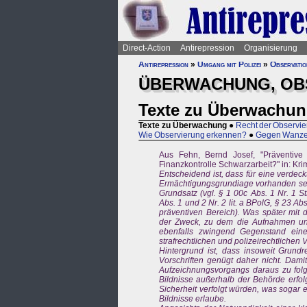
Direct-Action
Antirepression
Organisierung
Antirepression
»
Umgang mit Polizei
»
Observatio
ÜBERWACHUNG, OB
Texte zu Überwachu
Texte zu Überwachung
●
Recht der Observi
Wie Observierung erkennen?
●
Gegen Wanzen
Aus Fehn, Bernd Josef, "Präventive
Finanzkontrolle Schwarzarbeit?" in: Krim
Entscheidend ist, dass für eine verde
Ermächtigungsgrundiage vorhanden sein 
Grundsatz (vgl. § 1 00c Abs. 1 Nr. 1 S
Abs. 1 und 2 Nr. 2 lit. a BPolG, § 23 Ab
präventiven Bereich). Was später mit
der Zweck, zu dem die Aufnahmen und A
ebenfalls zwingend Gegenstand eine
strafrechtlichen und polizeirechtlichen V
Hintergrund ist, dass insoweit Grund
Vorschriften genügt daher nicht. Dami
Aufzeichnungsvorgangs daraus zu folge
Bildnisse außerhalb der Behörde erfol
Sicherheit verfolgt würden, was sogar e
Bildnisse erlaube.