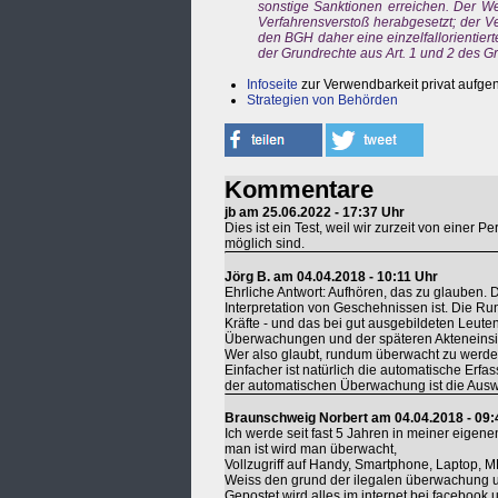
sonstige Sanktionen erreichen. Der W
Verfahrensverstoß herabgesetzt; der Ver
den BGH daher eine einzelfallorientie
der Grundrechte aus Art. 1 und 2 des 
Infoseite
zur Verwendbarkeit privat aufg
Strategien von Behörden
Kommentare
jb am 25.06.2022 - 17:37 Uhr
Dies ist ein Test, weil wir zurzeit von einer 
möglich sind.
Jörg B. am 04.04.2018 - 10:11 Uhr
Ehrliche Antwort: Aufhören, das zu glauben. Da
Interpretation von Geschehnissen ist. Die 
Kräfte - und das bei gut ausgebildeten Leuten
Überwachungen und der späteren Akteneinsich
Wer also glaubt, rundum überwacht zu werden,
Einfacher ist natürlich die automatische Erf
der automatischen Überwachung ist die Auswe
Braunschweig Norbert am 04.04.2018 - 09:
Ich werde seit fast 5 Jahren in meiner eige
man ist wird man überwacht,
Vollzugriff auf Handy, Smartphone, Laptop, M
Weiss den grund der ilegalen überwachung u
Gepostet wird alles im internet bei facebook