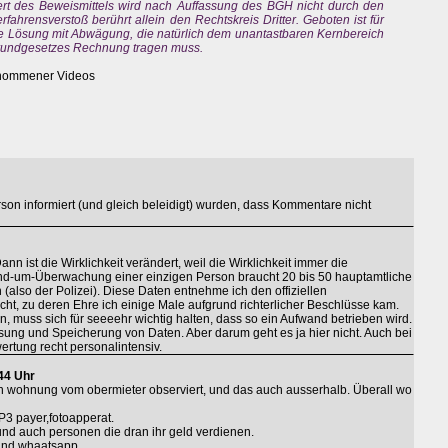
ert des Beweismittels wird nach Auffassung des BGH nicht durch den
fahrensverstoß berührt allein den Rechtskreis Dritter. Geboten ist für
rte Lösung mit Abwägung, die natürlich dem unantastbaren Kernbereich
Grundgesetzes Rechnung tragen muss.
enommener Videos
Person informiert (und gleich beleidigt) wurden, dass Kommentare nicht
nn ist die Wirklichkeit verändert, weil die Wirklichkeit immer die
Rund-um-Überwachung einer einzigen Person braucht 20 bis 50 hauptamtliche
 (also der Polizei). Diese Daten entnehme ich den offiziellen
t, zu deren Ehre ich einige Male aufgrund richterlicher Beschlüsse kam.
 muss sich für seeeehr wichtig halten, dass so ein Aufwand betrieben wird.
assung und Speicherung von Daten. Aber darum geht es ja hier nicht. Auch bei
rtung recht personalintensiv.
44 Uhr
nen wohnung vom obermieter observiert, und das auch ausserhalb. Überall wo
P3 payer,fotoapperat.
nd auch personen die dran ihr geld verdienen.
 und whaatsapp.