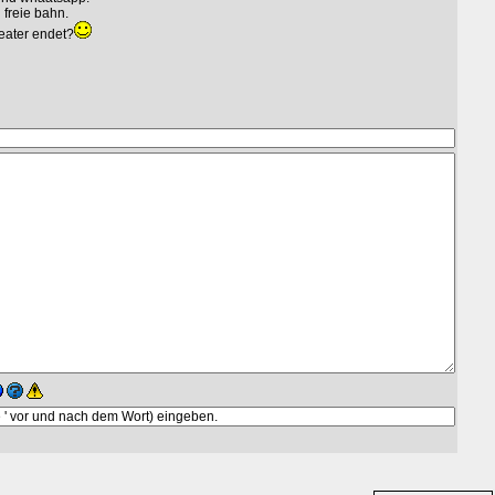
n freie bahn.
eater endet?