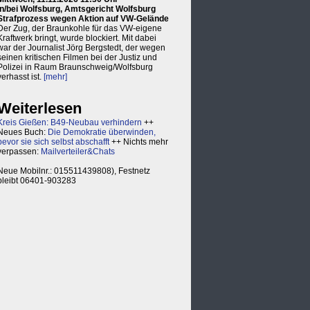
in/bei Wolfsburg, Amtsgericht Wolfsburg
Strafprozess wegen Aktion auf VW-Gelände
Der Zug, der Braunkohle für das VW-eigene
Kraftwerk bringt, wurde blockiert. Mit dabei
war der Journalist Jörg Bergstedt, der wegen
seinen kritischen Filmen bei der Justiz und
Polizei in Raum Braunschweig/Wolfsburg
verhasst ist.
[mehr]
Weiterlesen
Kreis Gießen: B49-Neubau verhindern
++
Neues Buch:
Die Demokratie überwinden,
bevor sie sich selbst abschafft
++ Nichts mehr
verpassen:
Mailverteiler&Chats
Neue Mobilnr.: 015511439808), Festnetz
bleibt 06401-903283