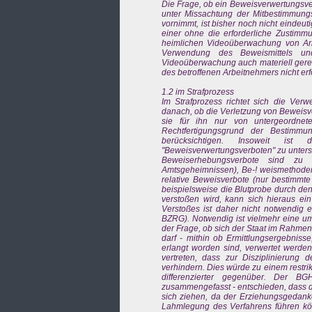
Die Frage, ob ein Beweisverwertungsve
unter Missachtung der Mitbestimmungs
vornimmt, ist bisher noch nicht eindeu
einer ohne die erforderliche Zustimm
heimlichen Videoüberwachung von Arbe
Verwendung des Beweismittels un
Videoüberwachung auch materiell gerecht
des betroffenen Arbeitnehmers nicht er
1.2 im Strafprozess
Im Strafprozess richtet sich die Ve
danach, ob die Verletzung von Beweisv
sie für ihn nur von untergeordnet
Rechtfertigungsgrund der Bestimmu
berücksichtigen. Insoweit ist
"Beweisverwertungsverboten" zu unter
Beweiserhebungsverbote sind zu 
Amtsgeheimnissen), Be-! weismethode
relative Beweisverbote (nur bestimmt
beispielsweise die Blutprobe durch d
verstoßen wird, kann sich hieraus ei
Verstoßes ist daher nicht notwendig
BZRG). Notwendig ist vielmehr eine um
der Frage, ob sich der Staat im Rahme
darf - mithin ob Ermittlungsergebniss
erlangt worden sind, verwertet werde
vertreten, dass zur Disziplinierung 
verhindern. Dies würde zu einem restri
differenzierter gegenüber. Der BG
zusammengefasst - entschieden, dass d
sich ziehen, da der Erziehungsgedanke
Lahmlegung des Verfahrens führen kön