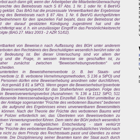
rbot auch dann gilt, wenn der Arbeitgeber die Mitarbeiterüberwachung
rechte des Betriebsrats nach S 87 Abs. 1 Nr. 1 oder Nr. 6 BetrVG
tig geklärt. Das BAG hat die prozessuale Verwertbarkeit der Ergebnisse
ung des Betriebsrats nach § 87 Abs. 1 Nr. 6 BetrVG durchgeführten
itnehmern für den speziellen Fall bejaht, dass der Betriebsrat der
d der darauf gestützten Kündigung zugestimmt hat und die
fertigt war, d. h. ein unzulässiger Eingriff in das Persönlichkeitsrecht
folgte (BAG 27. März 2003 - 2 AZR 51/02).
rwertbarkeit von Beweise.n nach Auffassung des BGH unter anderem
erboten den Rechtskreis des Beschuldigten wesentlich berührt oder ob
er Bedeutung ist. Bei dieser Untersuchung sind vor allem der
ng und die Frage, in wessen Interesse sie geschaffen ist, zu
 daher zunächst zwischen "Beweiserhebungsverboten" und
scheiden.
unterteilen in Beweisthemenverbote (z. B. bei Staats- und
nverbote (z. B. verbotene Vernehmungsmethoden, S 136 a StPO) und
e Personen dürfen eine Beweiserhebung anordnen oder durchführen,
en Arzt gemäß § 81 a StPO). Wenn gegen die Beweiserhebun'gsverbote
n Beweisverwertungverbot für das Strafverfahren ergeben. Folge des
 ein Beweisverwertungsverbot (Ausnahmen: % 136 a 1112 StPO, 511
fassende Interessenabwägung im Einzelfall. Dies führt unmittelbar zu
n der Anklage sogenannter "Früchte des verbotenen Baumes" bedienen
e, die aufgrund des Ergebnisses eines unverwertbaren Beweismittels
n können. Nach der Theorie der Früchte des verbotenen Baums wird
der Polizei erforderlich sei, das Übertreten von Beweisverboten zu
ktiven Verwertungsverbot führen. Dem steht der BGH jedoch wesentlich
H" hat in einer maßgeblichen Entscheidung - stark verkür'zt
ie "Früchte des verbotenen Baumes" kein grundsätzliches Verbot nach
 nicht zu dem Prinzip des Rechtsstaats passt und überdies zu einer
nte. Die Disziplinierung seiner Beamten kann der Staat auch durch