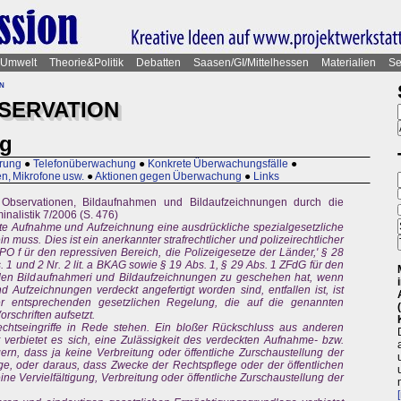
Umwelt
Theorie&Politik
Debatten
Saasen/GI/Mittelhessen
Materialien
Se
n
SERVATION
ng
erung
●
Telefonüberwachung
●
Konkrete Überwachungsfälle
●
, Mikrofone usw.
●
Aktionen gegen Überwachung
●
Links
 Observationen, Bildaufnahmen und Bildaufzeichnungen durch die
inalistik 7/2006 (S. 476)
ckte Aufnahme und Aufzeichnung eine ausdrückliche spezialgesetzliche
muss. Dies ist ein anerkannter strafrechtlicher und polizeirechtlicher
tPO f ür den repressiven Bereich, die Polizeigesetze der Länder,' § 28
s. 1 und 2 Nr. 2 lit. a BKAG sowie § 19 Abs. 1, § 29 Abs. 1 ZFdG für den
 den Bildaufnahmeri und Bildaufzeichnungen zu geschehen hat, wenn
ufzeichnungen verdeckt angefertigt worden sind, entfallen ist, ist
r entsprechenden gesetzlichen Regelung, die auf die genannten
orschriften aufsetzt.
rechtseingriffe in Rede stehen. Ein bloßer Rückschluss aus anderen
t verbietet es sich, eine Zulässigkeit des verdeckten Aufnahme- bzw.
rn, dass ja keine Verbreitung oder öffentliche Zurschaustellung der
ge, oder daraus, dass Zwecke der Rechtspflege oder der öffentlichen
ine Vervielfältigung, Verbreitung oder öffentliche Zurschaustellung der