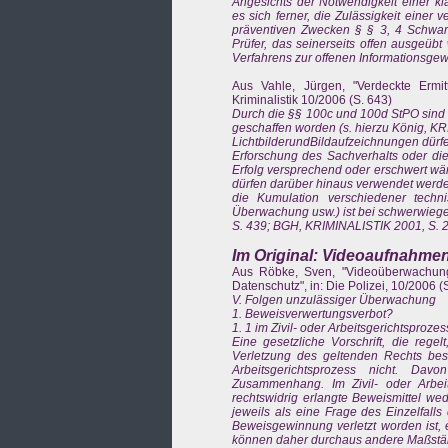
Angesichts der Notwendigkeit einer kl
es sich ferner, die Zulässigkeit eine
präventiven Zwecken § § 3, 4 Schwar
Prüfer, das seinerseits offen ausgeübt
Verfahrens zur offenen Informationsge
Aus Vahle, Jürgen, "Verdeckte Ermit
Kriminalistik 10/2006 (S. 643)
Durch die §§ 100c und 100d StPO sind 
geschaffen worden (s. hierzu König, K
LichtbilderundBildaufzeichnungen dürf
Erforschung des Sachverhalts oder die
Erfolg versprechend oder erschwert wär
dürfen darüber hinaus verwendet werden
die Kumulation verschiedener techni
Überwachung usw.) ist bei schwerwiege
S. 439; BGH, KRIMINALISTIK 2001, S. 2
Im Original: Videoaufnahmen
Aus Röbke, Sven, "Videoüberwachung 
Datenschutz", in: Die Polizei, 10/2006 (
V. Folgen unzulässiger Überwachung
1. Beweisverwertungsverbot?
1. 1 im Zivil- oder Arbeitsgerichtsprozes
Eine gesetzliche Vorschrift, die rege
Verletzung des geltenden Rechts besc
Arbeitsgerichtsprozess nicht. Davo
Zusammenhang. Im Zivil- oder Arbe
rechtswidrig erlangte Beweismittel wed
jeweils als eine Frage des Einzelfall
Beweisgewinnung verletzt worden ist, 
können daher durchaus andere Maßstäbe