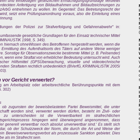
aren und eindeutigen gesetzlichen Ermächtigungsgrundlage verbietet
r verdeckten Anfertigung von Bildaufnahmen und Bildaufzeichnungen zu
zArbG entnehmen zu wollen. Im Gegenteil: Das Betretungsrecht der
 wird, setzt eine Prüfungsanordnung voraus, also die Einleitung eines
winnung.
tlungen der Polizei zur Strafverfolgung und Gefahrenabwehr" in:
umfassende gesetzliche Grundlagen für den Einsatz technischer Mittel
RIMINAUSTIK 1998, S. 349).
en hiernach ohneWissen des Betroffenen hergestellt werden, wenn die
 Ermittlung des Aufenthaltsorts des Täters auf andere Weise weniger
e. Sonstige für Observationszwecke bestimmte Mittel (z. B. Peilsender)
, wenn eine Straftat von erheblicher Bedeutung untersucht wird. Auch
scher Hilfsmittel (GPSÜberwachung, visuelle und videotechnische
nden Straftaten rechtlich unbedenklich (BVerfG, KRIMINALISTIK 2005i
03).
 vor Gericht verwertet?
am Arbeitsplatz oder arbeitsrechtliche Berührungspunkte mit dem
S. 302)
s
lt, ob zugunsten der beweisbelasteten Partei Beweismittel, die unter
hafft worden sind, verwertet werden dürfen, besteht im Zivil- oder
n zu unterscheiden ist die Verwertbarkeit im strafrechtlichen
itsgerichtsprozess hingegen wird überwiegend angenommen, dass
er generell verwertbar noch absolut unverwertbar sind.' Es stellt sich
s dar, ob der Schutzzweck der Norm, die durch die Art und Weise der
ein Beweisverwertungsverbot als prozessuale Sanktion gebietet. Dies
 als im Strafrecht sein.