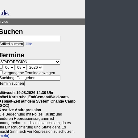
rvice
Suchen
Hilfe
Termine
vergangene Termine anzeigen
Mittwoch, 19.08.2026 14:30 Uhr
in/bei Karlsruhe, EndCement/Wald-statt-
Asphalt-Zelt auf dem System Change Camp
(SCC)
Kreative Antirepression
Die Begegnung mit Polizei, Justiz und
anderen Repressionsorganen ist
unangenehm - und soll es auch sein, da es
um Einschüchterung und Strafe geht. Es
macht Sinn, sich vor Repression zu schützen.
[mehr]